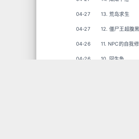
04-27
13. 荒岛求生
04-27
12. 僵尸王超腹
04-26
11. NPC的自我
04-26
10. 回生鱼
04-26
9. 地下空间
04-25
8. 朋友圈里的遗
04-25
7. 丧尸的人类危
04-25
6. 鬼戏
04-24
5. 虚假月亮