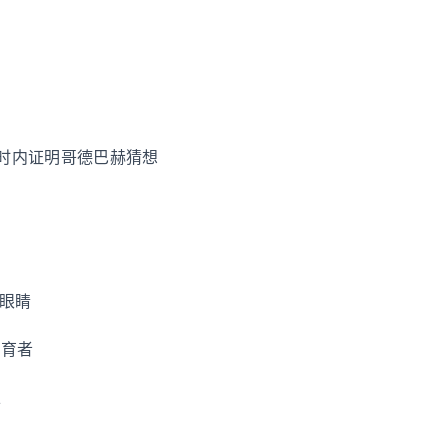
. 小时内证明哥德巴赫猜想
只眼睛
繁育者
王