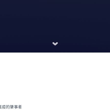
了瘟疫的肇事者