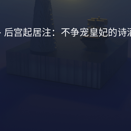
 - 后宫起居注：不争宠皇妃的诗