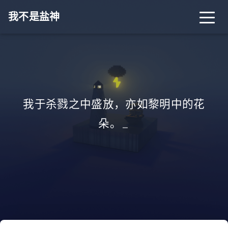
我不是盐神
我于杀戮之中盛放，亦如黎明中的花
朵。
_