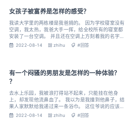
外号「中国的小孟买」。 GDP 早已超过 3 万亿人民
币，高达孟买的 200%，才能
女孩子被富养是怎样的感受？
我读大学里的两栋楼是我爸捐的。 因为学校寝室没有
空调，我太热，我爸大手一挥，给全校所有的寝室都
安装了一台空调。 并且还在空调上方刻着我的名字。
后来有人在网上发帖，他们为了表示感谢，想给我立
2022-08-14
zhihu
#回答
个碑…… 01 我追江白整整三年，才把他追到手。 所有
人都说我是把他缠得太烦了，他才答应跟我在一起
的。 我觉得他肯定是发现了我的闪光点！ 我这么聪明
可人娇俏美丽，江白怎么可能会不耐烦呢。 于是我追
有一个闷骚的男朋友是怎样的一种体验？
问江白为什么喜
？
去水上乐园，我被浪打得站不起来，只能挂在他身
上，却发现他流鼻血了。 我以为是我撞到他鼻子，结
果人家默默给我递过来一条浴巾。 这位爷说的应该
是，我把浴巾披上，他流鼻血这毛病就好了。 1 我们
2022-08-14
zhihu
#回答
是怎么遇见的，还要从我莫名其妙捡了个大儿子开始
说起。 走在街上，被人死死抱住小腿叫妈妈时，我是
有些蒙的。 我连男朋友都没有，哪来的儿子？ 低头看