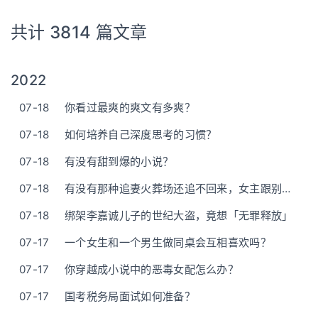
共计 3814 篇文章
2022
07-18
你看过最爽的爽文有多爽？
07-18
如何培养自己深度思考的习惯？
07-18
有没有甜到爆的小说？
07-18
有没有那种追妻火葬场还追不回来，女主跟别人在一起收获幸福的文
07-18
绑架李嘉诚儿子的世纪大盗，竟想「无罪释放」
07-17
一个女生和一个男生做同桌会互相喜欢吗？
07-17
你穿越成小说中的恶毒女配怎么办？
07-17
国考税务局面试如何准备？