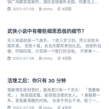
钱广场都是我家的，酒店连锁遍布全国，你要当上门
女婿，我也可以满足你，你要不要再考虑一下我？」
2022-07-09
zhihu
#回答
男朋友握着土肥圆的手，严词拒绝：「对不起，我和
圆圆是真爱。」 好吧，我成全他。 转身投入高富帅的
怀抱，笑得好大声！ 1 谈了三年的男朋友突然和我分
手。 闫凯：「朵朵，对不起，我妈得了绝症，我不想
武侠小说中有哪些细思恐极的细节？
连累你，我们分手
无人知道他是一个高手。 1 他三岁习剑，师父说他天
赋异禀。 苦练十载，去往天都苑参加比武。 他骄矜自
傲，环顾四周，只觉得一个能打的没有。 不想第一
轮、第一招就被挫败。 挫败他的少年白衣飘飘，挺剑
2022-07-09
zhihu
#回答
而立，像是长风中一面纯白的旗纛。 他叫洛长川，来
自青城派。 使的那招叫「有凤来仪」。 2 那届比武，
洛长川连败三十六门派七十二少侠，以连胜之绩摘得
头筹。 崭露头角，声名鹊起，一时风光无两。 他则受
活埋之后：你只有 30 分钟
了
我被埋在棺材里时，脑海里只有一个念头： 「我要她
死。」 她是我闺蜜，是把我活埋的女人。 1 离婚那一
年，是我最落魄的时候。 全身不到五千块，租了一个
老旧的次卧，我带着刚上小学的女儿一起住。 为了省
2022-07-09
zhihu
#杂志