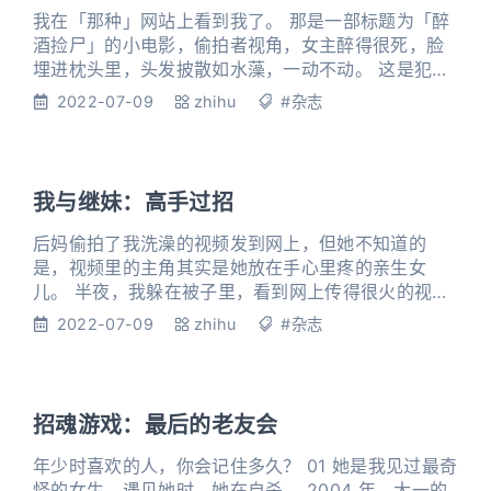
我在「那种」网站上看到我了。 那是一部标题为「醉
酒捡尸」的小电影，偷拍者视角，女主醉得很死，脸
埋进枕头里，头发披散如水藻，一动不动。 这是犯罪
吧？ 我正准备叉掉，不小心瞟到女主左肩的粉红胎
2022-07-09
zhihu
#杂志
记，如遭雷击。这胎记，怎么跟我的一模一样？女主
被扳着肩膀翻了个身，露出真容，最后一丝侥幸消失
了。 她就是我。 「我」从床上滚落，惨白的脸正对镜
头，看不出一丝表情，就连鼻翼都没有呼吸的迹象。
我与继妹：高手过招
「我」死了。 一
后妈偷拍了我洗澡的视频发到网上，但她不知道的
是，视频里的主角其实是她放在手心里疼的亲生女
儿。 半夜，我躲在被子里，看到网上传得很火的视
频，偷偷笑出了声，我要亲眼看着这些恶人自食恶
2022-07-09
zhihu
#杂志
果！ 1 八岁那年，我爸妈感情破裂，办了离婚。 我爸
火速娶了后妈，我妈也改嫁了。 两边都不愿意养我这
个拖油瓶，我奶奶看不下去了，拉着我的手，「离儿
跟着我到乡下，你们不要她，我要她，我来养她。」
招魂游戏：最后的老友会
最后，我被判给了我爸，由我奶
年少时喜欢的人，你会记住多久？ 01 她是我见过最奇
怪的女生。遇见她时，她在自杀。 2004 年，大一的