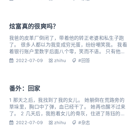
一百块的月租，和房东还价到当着女儿的面哭出来。
看我是单亲妈妈，房东老太就怀疑我是那种职业，指
着我鼻子告诉我，要是她发现我有带「男人」回来，
她立刻报警抓我们。 她说这种话的时候，女儿就在我
炫富真的很爽吗？
怀里面哭。 那天
我爸的皮革厂倒闭了，带着他的转正老婆和私生子跑
了。 很多人都以为我变成穷光蛋，纷纷嘲笑我。 我看
着银行账户里数字后面八个零，笑而不语。 只有他对
我说：「以后我养你，你别怕。」 1 一夜之间，全校
2022-07-09
zhihu
#回答
都知道我爸公司倒闭了，他破产出国了，我变成穷光
蛋了。 倒霉的是，我今天出门摔了一跤，衣服弄脏
了。 我只好去附近服装店随便买了一件衣服，等我出
来后，我才发现这是一件……字母都写错了的假运动服
番外：回家
品牌。 我去约定地
1 那天之后，我找到了我的女儿。 她躺倒在荒路旁的
草垛里，胸口中了弹，血已经干了。 她再也醒不过来
了。 2 几天后，我抱着女儿的骨灰，住进了陈钰的家
里。 他家不大，墙上挂着他孩子的遗照，一个胖乎乎
2022-07-09
zhihu
#杂志
的小男孩。 在他楼下， 就是他的「公司」。摆满了诈
骗用的电话，还有多部电脑。二手烟和汗馊的臭味，