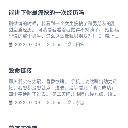
在楼上都能闻到。 我蹲在地上，给孩子们烧着纸钱。
我边上的男人，轻轻地说了一声「抱歉。」 他是陈
能讲下你最痛快的一次经历吗
钰。 瘦瘦高
刷微博的时候，我看到一个女生投稿了和男朋友的甜
甜恋爱经历。 可我看着看着就觉得不对劲了。 她投稿
里说的那个男生，怎么这么像我男朋友？！ 01 晚上刷
恋爱微博 bot 的时候，我看到了一个女生的恋爱投
2022-07-09
zhihu
#回答
稿。 投稿里狗粮浓度极高，说她男朋友虽然穷但是特
别体贴，会在她来例假的时候给她揉肚子，会记住每
一个节日，还会换着花样地给她做好吃的…… 下面的
评论里哀嚎遍野，都说被冰冷的狗粮拍了一脸。 我看
致命链接
着看着嘴角忍
那天我实在太累，昏昏欲睡。 手机上突然跳出助力链
接，我想都没想就点了进去，没等看到「助力成功」
四个字便睡了过去。 第二天睁开眼睛已经九点，所幸
外卖骑手的工作从十点开始，出门发现自己买的头盔
2022-07-09
zhihu
#杂志
到了，图案与我想要的不符，拍了个照片给客服，便
戴着新头盔出门。 我骑着电瓶车奔波在饭店与楼宇之
间，突然一个白衣女人出现在车前，下意识躲闪，撞
到了什么东西，人飞了起来，而后重重落地，再醒来