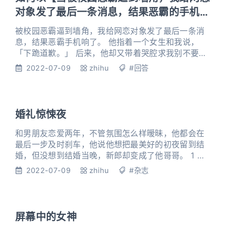
一眼楚辞，他朝着自己
对象发了最后一条消息，结果恶霸的手机响
了】为开头写一篇故事
被校园恶霸逼到墙角，我给网恋对象发了最后一条消
息，结果恶霸手机响了。 他指着一个女生和我说，
「下跪道歉。」 后来，他却又带着哭腔求我别不要
他，我看着他嘴角的淤青，只觉得想笑。 「你知道
2022-07-09
zhihu
#回答
吗？」 「其实只差一点点。」 「差一点点，我就要喜
欢上你了。」 1 宋时砚带人把我堵在墙角的时候，我
正在给微信置顶「砚砚宝贝」发消息。 【今天晚上有
点事情，晚点再和你打游戏。】 昏黄的路灯洒下，只
婚礼惊悚夜
在拐角处投下一片光明
和男朋友恋爱两年，不管氛围怎么样暧昧，他都会在
最后一步及时刹车，他说他想把最美好的初夜留到结
婚，但没想到结婚当晚，新郎却变成了他哥哥。 1 许
悌杰的家乡偏远落后，这些罗燕早就知道，也已经做
2022-07-09
zhihu
#杂志
好了心理准备。 翻山涉水走了半个小时的山路，遥望
着藏匿在竹林深处的许悌杰高大宽敞的家时，罗燕却
没来由地一阵心慌。 饭桌上，初见的许家父母对她嘘
寒问暖，格外殷勤。 酒足饭饱后，许母从房间里捧出
屏幕中的女神
一个古朴的盒子，拿出其