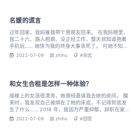
名媛的谎言
过年回家，我妈催我带个男朋友回来。 在我妈眼里，
我二十六、路人相貌、没正经工作、整天就知道抱着
手机玩…… 她快为我的终身大事急死了。 可她不知道
的是，我交过六七任富二代男友。 每次我决绝地离开
2022-07-09
zhihu
#杂志
时，他们总会抱着我，请求不要分手。 以我妈匮乏的
想象力，永远想不到：在她灰头土脸的生活之外，还
有另一个世界，一个钻石般璀璨的世界。 而我拥抱这
个世界的方式叫作——伪装名媛。 1 为了拍几张精致
和女生合租是怎样一种体验？
的海边旅行照
阁楼上的女孩很漂亮，她曾经邀请我去她的房间。 醒
来时，我发现自己被绑在了她的床底，不记得到底发
生了什么…… 2018 年，我因为严重抑郁，辞职在家休
养。 卡里的存款，只够我生活几个月。老家不敢回
2022-07-09
zhihu
#回答
去，朋友也不联系。 那段时间，我常常觉得自己失败
透顶，找不到活着的意义，不止一次想要站在窗台
上。 直到一天，一个女孩搬进了阁楼。 当时我的合租