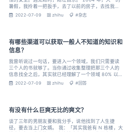
暑假，我拎着一把扳手，去了以前的房子，去找我爸
讨债。 他拖欠我几个月的抚养费。 那时我父母早都离
2022-07-09
zhihu
#杂志
婚了。每次管他要钱，他不是哭穷，就是假装信号不
好。 学费还等着交，不是逼急了，我也不会带着家伙
去威胁他。 上楼梯的时候，我看见了她。 坐在楼道
里。 是那个女人改嫁给我爸时，带着的女儿。 我没有
有哪些渠道可以获取一般人不知道的知识和
血缘关系
信息？
我曾听说过一句话，要进入一个领域，我们只需要读
三个人的书就够了。当你通过收集整理把那三个人的
信息找全之后，其实就已经理解了一个领域 80% 以上
的内容。 那么，我们究竟应该选择哪三个人，才能达
2022-07-09
zhihu
#回答
到效果呢？ 我的建议是，如果我们对一个领域完全陌
生，但是又想迅速进入这个领域，我们应该读的三个
人是：「开创者」、「分歧者」与「综合者」。 要了
解一个领域，就要找到「开创者」 每一个行业都有开
有没有什么巨爽无比的爽文？
山鼻祖，比如鲁班是
谈了三年的男朋友要和我分手，说他找到了人生捷
径，要去当上门女婿。 我：「其实我爸有 N 栋楼，大