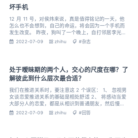
房是顶楼带阁楼，一层是我和一个男生各住一个房
坏手机
间，二层的两个阁楼房
12 月 11 号，对侯炜来说，真是值得铭记的一天，他
怎么也不会想到，自己的命运，将会因为一个手机而
发生改变。 昨夜，狗叫了一个晚上，自打邻居李光头
开始养这只狼狗，侯炜就没睡过一天的安稳觉。早
2022-07-09
zhihu
#杂志
上，侯炜慌慌张张地压着点出门，结果却一脚踩在了
狗屎上。 侯炜大骂一声，接着很快就反应了过来，之
前，李光头因为在电梯里抽烟，与侯炜产生过争执，
很明显，这是他的报复。 由于清洗和换鞋，侯炜耽误
处于暧昧期的两个人，交心的尺度在哪？了
了时间，迟到了。到达
解彼此到什么层次最合适？
我们在推进关系时，要注意这 2 个误区： 1、 忽视男
女谈恋爱推进关系的基础是相处舒适 2、 将感动当爱
大部分人的恋爱，都是从相识到普通朋友，然后慢慢
发展熟悉，再升温关系到情侣阶段的。 今天这篇，我
2022-07-09
zhihu
#回答
把这个「升温关系的底层逻辑」绘成「四环关系推
进」图，更方便你理解恋爱的过程，知道如何通过聊
天，推进双方关系。 全是干货哦~不知道怎么推进关
系的小伙伴有福了！ 先说第一个：舒适，这是推进关