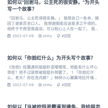
如何以“回驸马，公主死的很安静。”为开头
系的基础 你为
写一个故事？
「回驸马，公主死得很安静。」 我用自己一条命，换
回了谢家百余口人。 我想谢图南应该是求之不得的，
他终于不用受我逼迫，可以和心上人在一起了。 我看
着他拆开我的绝笔信，边哭边还咬牙切齿，「你以为
2022-07-09
zhihu
#回答
这样我就会感激你吗！」 迷茫间，一股剧烈的光芒闪
烁，再睁眼时，我重生了！ 1 「回驸马，公主死得很
安静。」 窗外下着雪，而我也感受不到丝毫寒意，因
为我的确是死了。 谢图南闻言，放下了手里的棋子，
如何以「你脸红什么」为开头写个故事？
没有什么多余的表
《泡他》校霸遇到姐姐秒变嘤嘤怪，他能有什么坏心
思呢？他不过是想被姐姐扑倒罢了。 1 「你脸红什
么，老大？你在洗内裤？」林梓小心翼翼地拉开堵在
厕所门口的楚辞。 这老大，大清早起来就躲厕所里，
2022-07-09
zhihu
#回答
半天了也不知道在干吗。 厕所一开门—— 林梓就看见
这个平时痞里痞气的老大，此刻一手拎着内裤，脸红
得像个猴子屁股，像一只被驯服的老虎，就那么温顺
杵在门口。 洗内裤？还脸红？ 天下奇谈！ 林梓瞟了
如何以【当被校园恶霸逼到墙角，我给网恋