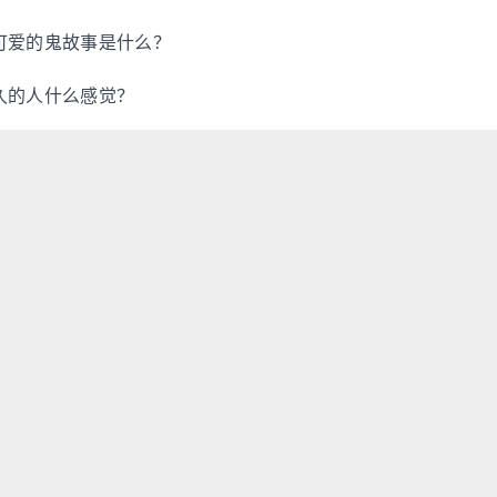
可爱的鬼故事是什么？
久的人什么感觉？
到什么程度？
的女配怎么办？
却虐到骨子里的虐文？
的很美」写一个故事？