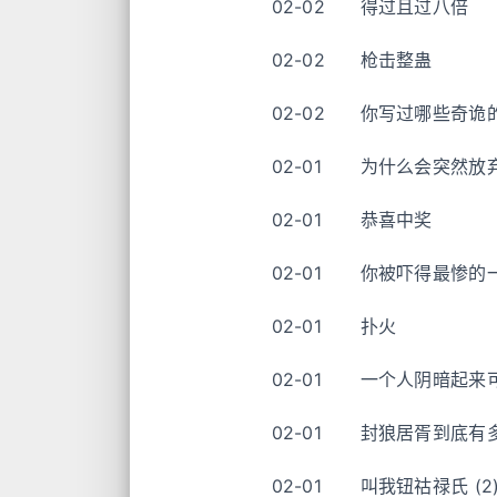
02-02
得过且过八倍
02-02
枪击整蛊
02-02
你写过哪些奇诡
02-01
为什么会突然放
02-01
恭喜中奖
02-01
你被吓得最惨的
02-01
扑火
02-01
一个人阴暗起来可
02-01
封狼居胥到底有
02-01
叫我钮祜禄氏 (2