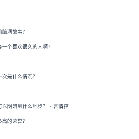
的脑洞故事？
弃一个喜欢很久的人啊？
一次是什么情况？
以阴暗到什么地步？ - 言情控
多高的荣誉？
)