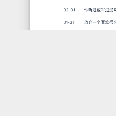
02-01
你听过或写过最
01-31
放弃一个喜欢很
01-31
人究竟可以悲惨
01-31
回家指南
01-31
如果你是宠文里
01-31
有哪些平平淡淡
01-31
如何以「母后生
01-31
遇山遇你
01-31
晚风未落