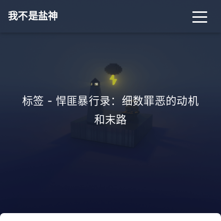
我不是盐神
标签 - 悍匪暴行录：细数罪恶的动机
和末路