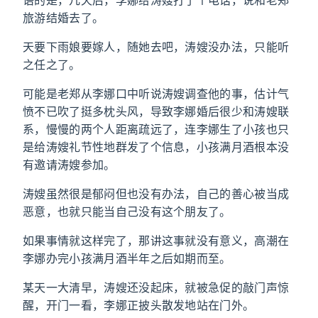
语的是，几天后，李娜给涛嫂打了个电话，说和老郑
旅游结婚去了。
天要下雨娘要嫁人，随她去吧，涛嫂没办法，只能听
之任之了。
可能是老郑从李娜口中听说涛嫂调查他的事，估计气
愤不已吹了挺多枕头风，导致李娜婚后很少和涛嫂联
系，慢慢的两个人距离疏远了，连李娜生了小孩也只
是给涛嫂礼节性地群发了个信息，小孩满月酒根本没
有邀请涛嫂参加。
涛嫂虽然很是郁闷但也没有办法，自己的善心被当成
恶意，也就只能当自己没有这个朋友了。
如果事情就这样完了，那讲这事就没有意义，高潮在
李娜办完小孩满月酒半年之后如期而至。
某天一大清早，涛嫂还没起床，就被急促的敲门声惊
醒，开门一看，李娜正披头散发地站在门外。