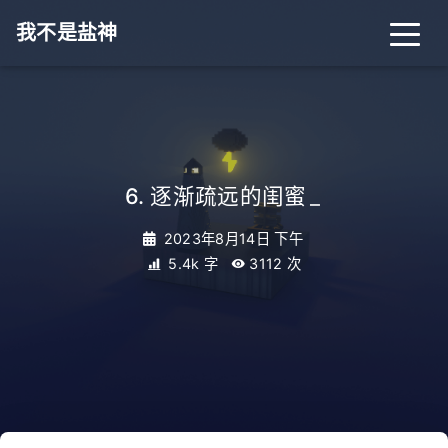
我不是盐神
6. 逐渐疏远的闺蜜
_
2023年8月14日 下午
5.4k 字
3112
次