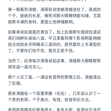
第一眼看到涛嫂，涛哥就说他被涛嫂迷住了，高挑的
个子、披肩的长发、微笑间那大眼睛特能勾魂，尤其
是那丰满的身材，更是让他神魂颠倒。
如果单说前面我还真信了，加上后面那句我就知道这
哥们纯粹在胡说八道，平日里看到哪个影视明星稍微
挂点肉就赤牙咧嘴说三道四的，居然喜欢上丰满型的
了，不管你们信不信，我反正是不信。
当然了，后来每次涛哥说起这事，涛嫂那大眼睛都笑
得弯成一道月牙儿。
两个人见了面，一通没有营养的寒暄之后，涛嫂道出
了实情。
原来涛嫂有一个闺蜜李娜（化名），几年前认识了一
个男的老郑，个子高大、有钱、就是年纪大点。
老郑和李娜年纪悬殊很大，有多大呢，有朋友应该还