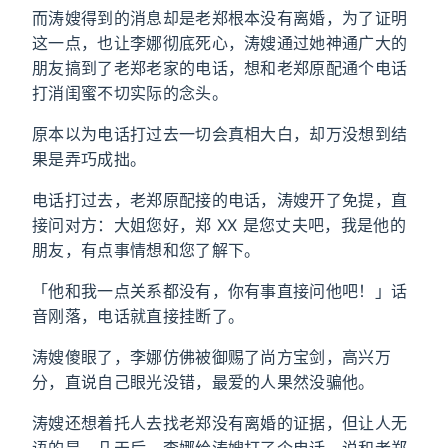
而涛嫂得到的消息却是老郑根本没有离婚，为了证明
这一点，也让李娜彻底死心，涛嫂通过她神通广大的
朋友搞到了老郑老家的电话，想和老郑原配通个电话
打消闺蜜不切实际的念头。
原本以为电话打过去一切会真相大白，却万没想到结
果是弄巧成拙。
电话打过去，老郑原配接的电话，涛嫂开了免提，直
接问对方：大姐您好，郑 XX 是您丈夫吧，我是他的
朋友，有点事情想和您了解下。
「他和我一点关系都没有，你有事直接问他吧！」话
音刚落，电话就直接挂断了。
涛嫂傻眼了，李娜仿佛被御赐了尚方宝剑，高兴万
分，直说自己眼光没错，最爱的人果然没骗他。
涛嫂还想着托人去找老郑没有离婚的证据，但让人无