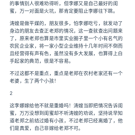
的事情别人很难劝得听，但李娜又是自己最好的闺
蜜，万一对面是火坑，那肯定要阻止李娜往下跳。
涛嫂是做平媒的，朋友很多，怕李娜吃亏，就发动了
身边的朋友去查正老郑的情况，这一查就查出问题来
了，原来老郑也算是市里实业圈子里一个小有名气的
农民企业家，将一家小型企业维持十几年时间不倒而
且经营得有声有色，虽然没有多大发展，也算得上白
手起家的典范，很是不容易。
不过这都不是重点，重点是老郑在农村老家还有一个
老婆，生了两个小孩！
2
这李娜嫁给他不就是重婚吗！涛嫂当即把情况告诉闺
蜜，万万没想到闺蜜却不听涛嫂的劝说，坚持说早知
道老郑之前结过婚有小孩，不过老郑已经离婚了，他
们是真爱，自己非嫁给老郑不可。