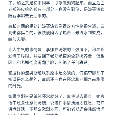
了，加之又是初中同学，联系就频繁起来，而且后面
老郑答应给的钱有一部分一直没有到位，是涛哥涛嫂
陪着李娜去要回来的。
较长时间的相处让涛哥涛嫂觉得双方性格很合适，三
观也都挺合的，很快便陷入了热恋，最终水到渠成，
结为夫妻。
让人生气的事情是：李娜在涛嫂的半强迫下，和老郑
划清了界限，并要回了老郑承诺的全部抚养费，但也
因此和老郑彻底闹翻了脸，断绝了任何联系。
和这样的渣男断绝联系原本是必须的，偏偏李娜却不
知道是怎么想的，事后还一直在怀念和老郑之前甜蜜
的时光。
如果李娜只是单纯怀念就好了，事件过去很久，她言
语中还会迁怒到涛嫂，说这件事情涛嫂太性急，或许
讲点好话，不那么激烈处理，可能老郑还会幡然悔悟