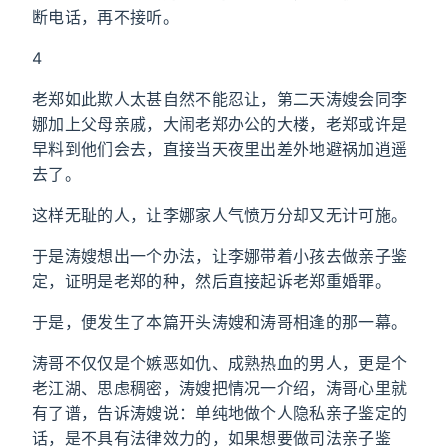
断电话，再不接听。
4
老郑如此欺人太甚自然不能忍让，第二天涛嫂会同李
娜加上父母亲戚，大闹老郑办公的大楼，老郑或许是
早料到他们会去，直接当天夜里出差外地避祸加逍遥
去了。
这样无耻的人，让李娜家人气愤万分却又无计可施。
于是涛嫂想出一个办法，让李娜带着小孩去做亲子鉴
定，证明是老郑的种，然后直接起诉老郑重婚罪。
于是，便发生了本篇开头涛嫂和涛哥相逢的那一幕。
涛哥不仅仅是个嫉恶如仇、成熟热血的男人，更是个
老江湖、思虑稠密，涛嫂把情况一介绍，涛哥心里就
有了谱，告诉涛嫂说：单纯地做个人隐私亲子鉴定的
话，是不具有法律效力的，如果想要做司法亲子鉴