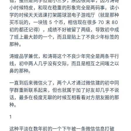
错，虽然是同学但是小三岁，原因很简单，因为涛哥
小时候特皮，和现在稳重的形象完全是两码事，读小
学的时候天天逃课打架踢球混电子游戏厅（就是那种
买币玩的，一块钱 5 个币，相信现在很多 70 末 80
初的都还记得），成绩不好被留了两级，导致初中成
了班上最大龄的一个，而且是贴上了不良少年标签的
那种。
涛嫂品学兼优，和涛哥这个不良少年完全是两条平行
线，初中两人几乎没有交际，而且是相互之间嗤之以
鼻的那种。
一直到后来微信火了，两个人才通过微信建的初中同
学群重新联系起来，但也就属于加了好友却几乎不说
话，最多在极度无聊的时候互相看看对方朋友圈的那
种。
1
这种平淡在数年前的一个下午被一条微信信息打破