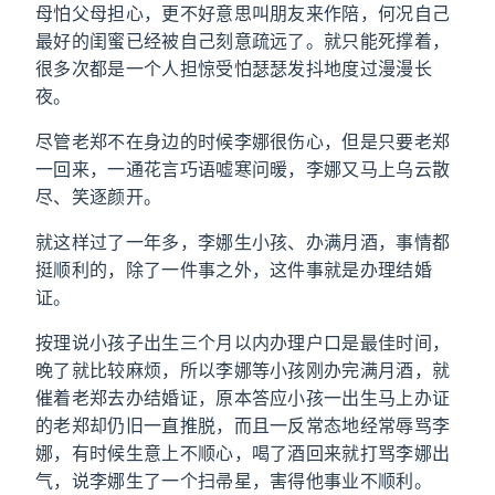
母怕父母担心，更不好意思叫朋友来作陪，何况自己
最好的闺蜜已经被自己刻意疏远了。就只能死撑着，
很多次都是一个人担惊受怕瑟瑟发抖地度过漫漫长
夜。
尽管老郑不在身边的时候李娜很伤心，但是只要老郑
一回来，一通花言巧语嘘寒问暖，李娜又马上乌云散
尽、笑逐颜开。
就这样过了一年多，李娜生小孩、办满月酒，事情都
挺顺利的，除了一件事之外，这件事就是办理结婚
证。
按理说小孩子出生三个月以内办理户口是最佳时间，
晚了就比较麻烦，所以李娜等小孩刚办完满月酒，就
催着老郑去办结婚证，原本答应小孩一出生马上办证
的老郑却仍旧一直推脱，而且一反常态地经常辱骂李
娜，有时候生意上不顺心，喝了酒回来就打骂李娜出
气，说李娜生了一个扫帚星，害得他事业不顺利。