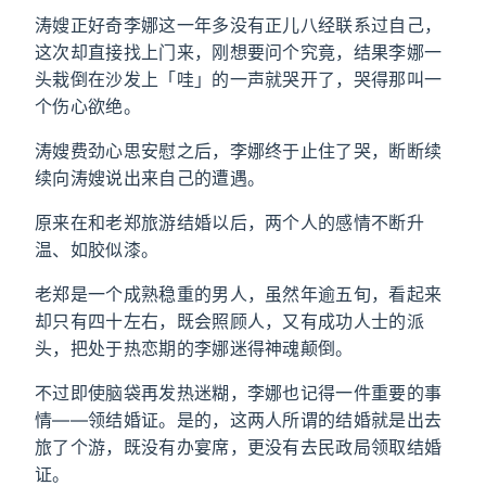
涛嫂正好奇李娜这一年多没有正儿八经联系过自己，
这次却直接找上门来，刚想要问个究竟，结果李娜一
头栽倒在沙发上「哇」的一声就哭开了，哭得那叫一
个伤心欲绝。
涛嫂费劲心思安慰之后，李娜终于止住了哭，断断续
续向涛嫂说出来自己的遭遇。
原来在和老郑旅游结婚以后，两个人的感情不断升
温、如胶似漆。
老郑是一个成熟稳重的男人，虽然年逾五旬，看起来
却只有四十左右，既会照顾人，又有成功人士的派
头，把处于热恋期的李娜迷得神魂颠倒。
不过即使脑袋再发热迷糊，李娜也记得一件重要的事
情——领结婚证。是的，这两人所谓的结婚就是出去
旅了个游，既没有办宴席，更没有去民政局领取结婚
证。