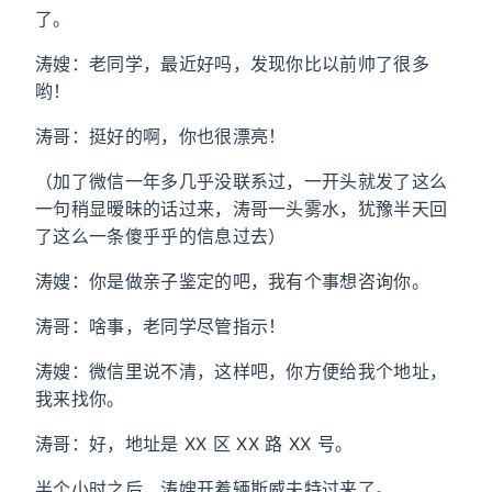
了。
涛嫂：老同学，最近好吗，发现你比以前帅了很多
哟！
涛哥：挺好的啊，你也很漂亮！
（加了微信一年多几乎没联系过，一开头就发了这么
一句稍显暧昧的话过来，涛哥一头雾水，犹豫半天回
了这么一条傻乎乎的信息过去）
涛嫂：你是做亲子鉴定的吧，我有个事想咨询你。
涛哥：啥事，老同学尽管指示！
涛嫂：微信里说不清，这样吧，你方便给我个地址，
我来找你。
涛哥：好，地址是 XX 区 XX 路 XX 号。
半个小时之后，涛嫂开着辆斯威夫特过来了。