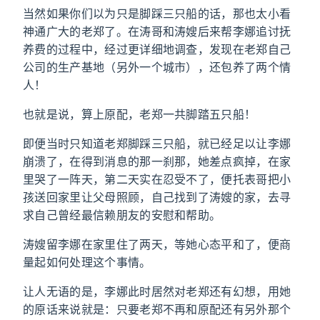
当然如果你们以为只是脚踩三只船的话，那也太小看
神通广大的老郑了。在涛哥和涛嫂后来帮李娜追讨抚
养费的过程中，经过更详细地调查，发现在老郑自己
公司的生产基地（另外一个城市），还包养了两个情
人！
也就是说，算上原配，老郑一共脚踏五只船！
即便当时只知道老郑脚踩三只船，就已经足以让李娜
崩溃了，在得到消息的那一刹那，她差点疯掉，在家
里哭了一阵天，第二天实在忍受不了，便托表哥把小
孩送回家里让父母照顾，自己找到了涛嫂的家，去寻
求自己曾经最信赖朋友的安慰和帮助。
涛嫂留李娜在家里住了两天，等她心态平和了，便商
量起如何处理这个事情。
让人无语的是，李娜此时居然对老郑还有幻想，用她
的原话来说就是：只要老郑不再和原配还有另外那个