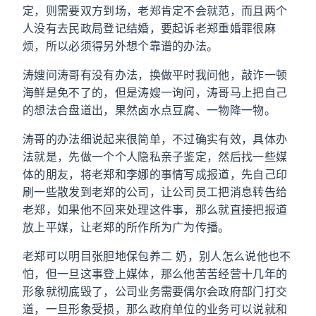
定，则需要双方到场，老郑肯定不会就范，而且两个
人没有去民政局登记结婚，要起诉老郑重婚罪很麻
烦，所以必须得另外想个靠谱的办法。
涛嫂问涛哥有没有办法，换做平时我问他，敲诈一顿
海鲜是免不了的，但是涛嫂一询问，涛哥马上把自己
的想法合盘道出，果然卤水点豆腐、一物降一物。
涛哥的办法细说起来很简单，不过确实有效，具体办
法就是，先做一个个人隐私亲子鉴定，然后找一些媒
体的朋友，将老郑和李娜的事情写成报道，先自己印
刷一些散发到老郑的公司，让公司员工把消息转告给
老郑，如果他不回来处理这件事，那么就直接把报道
放上平媒，让老郑的所作所为广为传播。
老郑可以明目张胆地保包养二 奶，别人怎么说他也不
怕，但一旦这事登上媒体，那么他苦苦经营十几年的
形象就彻底毁了，公司业务需要偶尔会政府部门打交
道，一旦形象受损，那么政府单位的业务可以说就和