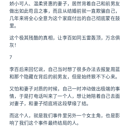
娇小可人、温柔贤惠的妻子，居然背着自己和前男友
做出如此苟且之事，而且从结婚前就一直欺骗自己，
几年来将全心全意为这个家庭付出的自己彻底蒙在鼓
里。
这个极其残酷的真相，让李百如同五雷轰顶，万念俱
灰！
7
李百后来回忆说，自己当时想了很多办法去报复周蓝
和那个隐藏在背后的前男友，但是始终狠不下心来。
又怕和妻子对质的时候，自己一时冲动做出极端的事
情，于是打电话叫来了一个人，想让她陪着自己去面
对妻子，和妻子彻底将这段孽缘了结。
而这个人，就是我们事件里另外一个女主角，也是影
响了我们这个事件最终结局的人。