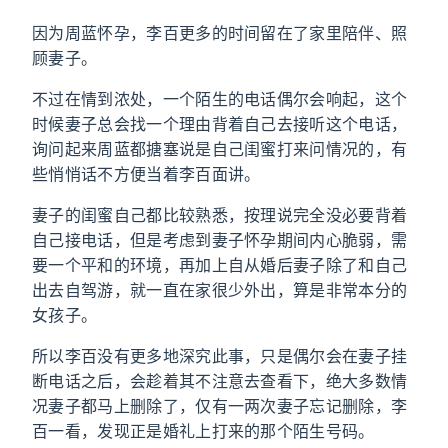
因为周蓝怀孕，李百更多的时间留在了家里陪伴、照
顾妻子。
不过在情到浓处，一个陌生的电话偶尔会响起，这个
时候妻子总会找一个理由背着自己去接听这个电话，
询问起来周蓝都搪塞说是自己闺蜜打来问情况的，有
些悄悄话不方便当着李百面讲。
妻子的闺蜜自己都比较熟悉，按理说完全没必要背着
自己接电话，但是考虑到妻子怀孕期间内心脆弱，需
要一个平和的环境，再加上自从婚后妻子除了和自己
出去自驾游，就一直在家很少外出，算是非常本分的
女孩子。
所以李百没有更多地深究此事，只是偶尔会在妻子挂
断电话之后，会趁着其不注意去查看下，绝大多数情
况妻子都马上删除了，仅有一两次妻子忘记删除，李
百一看，发现正是婚礼上打来的那个陌生号码。