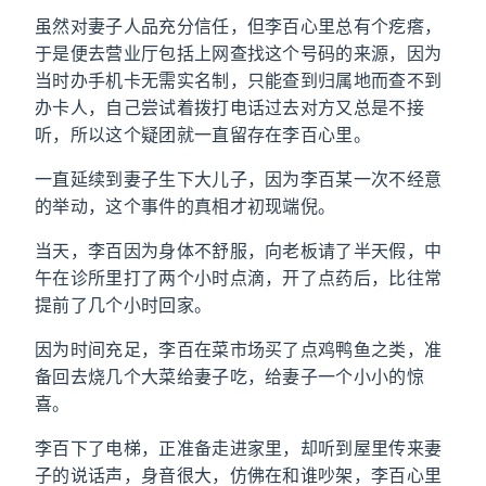
虽然对妻子人品充分信任，但李百心里总有个疙瘩，
于是便去营业厅包括上网查找这个号码的来源，因为
当时办手机卡无需实名制，只能查到归属地而查不到
办卡人，自己尝试着拨打电话过去对方又总是不接
听，所以这个疑团就一直留存在李百心里。
一直延续到妻子生下大儿子，因为李百某一次不经意
的举动，这个事件的真相才初现端倪。
当天，李百因为身体不舒服，向老板请了半天假，中
午在诊所里打了两个小时点滴，开了点药后，比往常
提前了几个小时回家。
因为时间充足，李百在菜市场买了点鸡鸭鱼之类，准
备回去烧几个大菜给妻子吃，给妻子一个小小的惊
喜。
李百下了电梯，正准备走进家里，却听到屋里传来妻
子的说话声，身音很大，仿佛在和谁吵架，李百心里