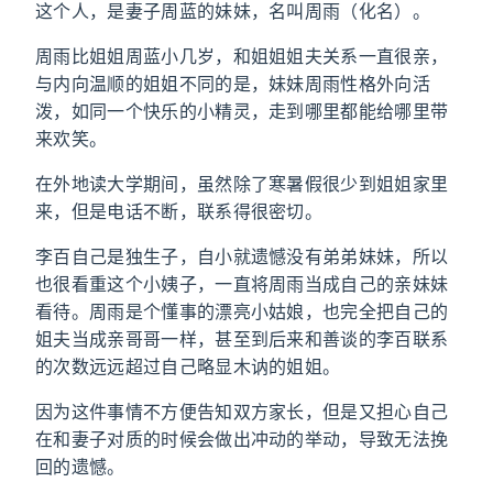
这个人，是妻子周蓝的妹妹，名叫周雨（化名）。
周雨比姐姐周蓝小几岁，和姐姐姐夫关系一直很亲，
与内向温顺的姐姐不同的是，妹妹周雨性格外向活
泼，如同一个快乐的小精灵，走到哪里都能给哪里带
来欢笑。
在外地读大学期间，虽然除了寒暑假很少到姐姐家里
来，但是电话不断，联系得很密切。
李百自己是独生子，自小就遗憾没有弟弟妹妹，所以
也很看重这个小姨子，一直将周雨当成自己的亲妹妹
看待。周雨是个懂事的漂亮小姑娘，也完全把自己的
姐夫当成亲哥哥一样，甚至到后来和善谈的李百联系
的次数远远超过自己略显木讷的姐姐。
因为这件事情不方便告知双方家长，但是又担心自己
在和妻子对质的时候会做出冲动的举动，导致无法挽
回的遗憾。