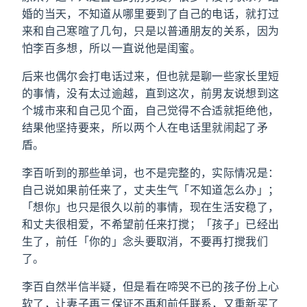
婚的当天，不知道从哪里要到了自己的电话，就打过
来和自己寒暄了几句，只是以普通朋友的关系，因为
怕李百多想，所以一直说他是闺蜜。
后来也偶尔会打电话过来，但也就是聊一些家长里短
的事情，没有太过逾越，直到这次，前男友说想到这
个城市来和自己见个面，自己觉得不合适就拒绝他，
结果他坚持要来，所以两个人在电话里就闹起了矛
盾。
李百听到的那些单词，也不是完整的，实际情况是：
自己说如果前任来了，丈夫生气「不知道怎么办」；
「想你」也只是很久以前的事情，现在生活安稳了，
和丈夫很相爱，不希望前任来打搅；「孩子」已经出
生了，前任「你的」念头要取消，不要再打搅我们
了。
李百自然半信半疑，但是看在啼哭不已的孩子份上心
软了，让妻子再三保证不再和前任联系，又重新买了