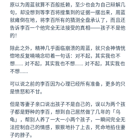
原以为周蓝就算不百般抵赖，至少也会为自己辩解几
句，却没想到等李百将搜集到的证据一摆出来，周蓝
就瘫倒在地，将李百所有的猜测全盘承认了，而且还
告诉李百一个他完全无法接受的真相——孩子不是他
的！
除此之外，精神几乎面临崩溃的周蓝，就只会神情恍
惚地反复喃喃念叨着一句话：对不起，其实我也不
想…… 对不起，其实我也不想…… 对不起，其实我也
不想……
可以说之前的李百因为心理已经所有准备，更多的只
是愤怒和不甘。
但是等妻子亲口说出孩子不是自己的，误以为两个孩
子都是野种的李百，想到自己居然做了几年的「乌
龟」，帮别人养了一大一小两个孩子，一瞬间完全无
法控制自己的情感，狠狠地扑了上去，死命地掐住妻
子的脖子。