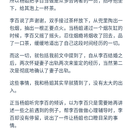
所以杨姐把李百当做是众多咨询者的一员，招呼他坐
下，给其泡上一杯茶。
李百说了声谢谢，双手接过茶杯放下，从兜里掏出一
包烟，抽出一根正要点火。当杨姐递过一个烟灰缸的
时候，李百又摇了摇头，忍住烟瘾将烟收了回去，品
了一口茶，缓缓地道出了自己这段时间经历的一切。
而这一切，就包括我前文中提到了，自从李百结婚之
后，两次怀疑妻子出轨两次来鉴定的经历，当然第二
次是彻底地确认了妻子出轨。
这些事情，我和杨姐其实早就猜到了，没有太大的出
入。
正当杨姐听完李百的倾诉，以为李百只是需要她再讲
述一些之前遇到的例子，帮李百做做心理辅导时，李
百却没有停留，说出了一件让杨姐也口瞪目呆的事
情。