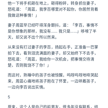
他一下将手机砸在地上，砸得粉碎，转身抓住妻子，
怒吼道：「周蓝，我李百哪里对不起你，你居然背着
我做这种事情！」
妻子周蓝早已经吓得浑身颤抖，道：「李百，事情不
是你想象的那样，我没有…… 我只是……」哆嗦了半
天，却又说不出个所以然来。
从来没有打过妻子的李百，扬起右手，正准备一巴掌
拍下去，看到泪流满面的妻子，却又始终下不去手，
怒吼道：「周蓝，我给你一次机会，把事情交待清
楚，否则我饶不了你！」
而这时，熟睡中的孩子也被惊醒，呜呀呜呀地啼哭起
来，周蓝心痛地将孩子抱在了怀里，一边哄着孩子，
一边向李百说出实情。
5
原来，这个人是自己的前男友，很多年没有联系，结