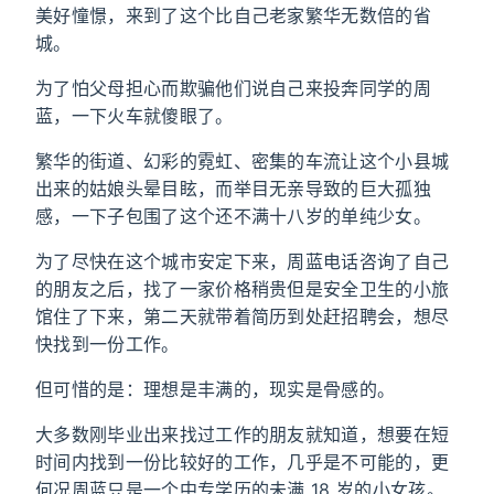
美好憧憬，来到了这个比自己老家繁华无数倍的省
城。
为了怕父母担心而欺骗他们说自己来投奔同学的周
蓝，一下火车就傻眼了。
繁华的街道、幻彩的霓虹、密集的车流让这个小县城
出来的姑娘头晕目眩，而举目无亲导致的巨大孤独
感，一下子包围了这个还不满十八岁的单纯少女。
为了尽快在这个城市安定下来，周蓝电话咨询了自己
的朋友之后，找了一家价格稍贵但是安全卫生的小旅
馆住了下来，第二天就带着简历到处赶招聘会，想尽
快找到一份工作。
但可惜的是：理想是丰满的，现实是骨感的。
大多数刚毕业出来找过工作的朋友就知道，想要在短
时间内找到一份比较好的工作，几乎是不可能的，更
何况周蓝只是一个中专学历的未满 18 岁的小女孩。