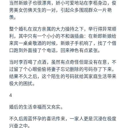
当然新娘子也很漂亮，娇小可爱地站在李栢身边，俊
男美女仿佛天生的一对，引起众多围观群众一片艳
羡。
整个婚礼在双方亲属的大力操持之下，举行得异常顺
利，其中只有一个小小的不和谐插曲：在新郎新娘给
来宾一桌桌敬酒的时候，新娘子手机响了，找了个借
口跑到外面接了个电话，回来神色有点紧张。
当时李百喝了点酒，虽然有点奇怪但是没有在意，不
过留了个心眼偷偷将妻子忘记删除的号码存了下来，
结果不久之后，这个陌生的号码就给其家庭生活带来
极大的困扰。
4
婚后的生活幸福而又充实。
不久后周蓝怀孕的喜讯传来，一家人更是沉浸在极度
兴奋之中。