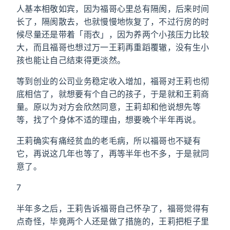
人基本相敬如宾，因为福哥心里总有隔阂，后来时间
长了，隔阂散去，也就慢慢地恢复了，不过行房的时
候尽量还是带着「雨衣」，因为养两个小孩压力比较
大，而且福哥也想过万一王莉再重蹈覆辙，没有生小
孩也能让自己结束得更淡然。
等到创业的公司业务稳定收入增加，福哥对王莉也彻
底相信了，就想要有个自己的孩子，于是就和王莉商
量。原以为对方会欣然同意，王莉却和他说想先等
等，找了个身体不适的理由，想要晚个半年再说。
王莉确实有痛经贫血的老毛病，所以福哥也不疑有
它，再说这几年也等了，再等半年也不多，于是就同
意了。
7
半年多之后，王莉告诉福哥自己怀孕了，福哥觉得有
点奇怪，毕竟两个人还是做了措施的，王莉把柜子里