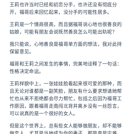
王莉也许当时已经和初恋分手，也许还没有彻底分
开，福哥后来回忆起来，没分手的可能性居多。
王莉是一个情商很高，而且据福哥说心地也很善良的
姑娘，可能有朋友会说既然善良怎么可能出轨呢？
我只能说，心地善良是福哥单方面的想法，我对此持
保留意见。
福哥和王莉之间发生的事情，完美地诠释了一句话：
性格决定命运。
王莉样貌中上，一张娃娃脸看起来很可爱的那种，而
且无论对谁都是一副笑脸，朋友有什么要求想请她帮
忙也从来不拒绝都会尽力帮忙，包括之后因为福哥工
作原因，跟着福哥走南闯北背井离乡没有一丝怨言，
可以说真的是一个很好的女人。
但是这个世界上，总有些女人能够做朋友，却不能够
做恋人，尤其是当她成为你的妻子，那简直是灾难。