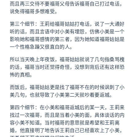
而且再三交待不要福哥父母告诉福哥自己打过电话，
说免得福哥多想难受。
第三个细节：王莉给福哥姑姑打电话，说了一大通好
听的话，而且言语中对小美有埋怨，仿佛小美是一个
影响她和福哥感情的第三者，因为她知道福哥姑姑是
一个性格急躁又很直白的人。
所以当天晚上年夜饭，福哥姑姑就说了几句指桑骂槐
的话，福哥当时还觉得奇怪，没想到背后还有这样恐
怖的真相。
而饭后，福哥姑姑更是找了福哥不在的时候讽刺了小
美几句，也就导致了小美第二天就吵着要返城。
第四个细节：在小美和福哥返城后的某一天，王莉来
找过一次福哥，而且是当着小美的面，具体谈话的内
容小美不知道。当时福哥的意思就是希望和王莉离
婚，他直接明了地告诉王莉自己已经喜欢上了小美，