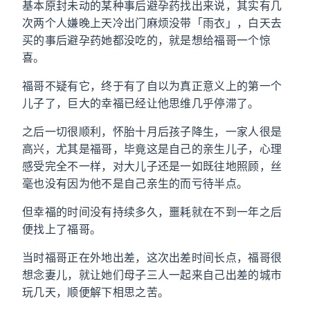
基本原封未动的某种事后避孕药找出来说，其实有几
次两个人嫌晚上天冷出门麻烦没带「雨衣」，白天去
买的事后避孕药她都没吃的，就是想给福哥一个惊
喜。
福哥不疑有它，终于有了自以为真正意义上的第一个
儿子了，巨大的幸福已经让他思维几乎停滞了。
之后一切很顺利，怀胎十月后孩子降生，一家人很是
高兴，尤其是福哥，毕竟这是自己的亲生儿子，心理
感受完全不一样，对大儿子还是一如既往地照顾，丝
毫也没有因为他不是自己亲生的而亏待半点。
但幸福的时间没有持续多久，噩耗就在不到一年之后
便找上了福哥。
当时福哥正在外地出差，这次出差时间长点，福哥很
想念妻儿，就让她们母子三人一起来自己出差的城市
玩几天，顺便解下相思之苦。