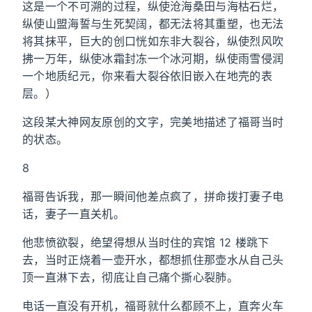
这是一个不可溯的过程，纵使沧海桑田与海枯石烂，
纵使山盟海誓与生死契阔，都无法将其重塑，也无法
将其抹平，巨大的创口恍如东非大裂谷，纵使烈风吹
拂一万年，纵使冰霜封冻一个冰河期，纵使雨雪侵润
一个地质纪元，你来看大裂谷依旧嵌入在地壳的表
层。）
这段某大神网友原创的文字，完美地描述了福哥当时
的状态。
8
福哥告诉我，那一瞬间他差点疯了，拼命拨打妻子电
话，妻子一直关机。
他悲愤欲裂，绝望得想从当时住的宾馆 12 楼跳下
去，当时正烧着一壶开水，都想抓住那壶水从自己头
顶一直淋下去，彻底让自己痛个撕心裂肺。
电话一直没有开机，福哥就什么都顾不上，直奔火车