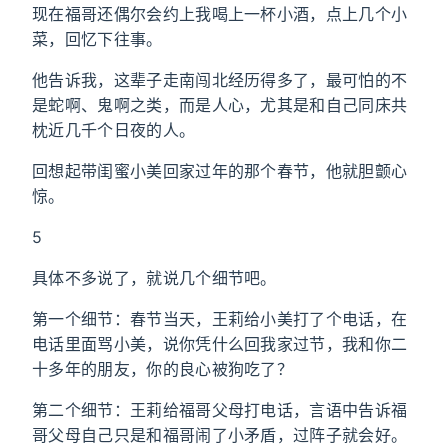
现在福哥还偶尔会约上我喝上一杯小酒，点上几个小
菜，回忆下往事。
他告诉我，这辈子走南闯北经历得多了，最可怕的不
是蛇啊、鬼啊之类，而是人心，尤其是和自己同床共
枕近几千个日夜的人。
回想起带闺蜜小美回家过年的那个春节，他就胆颤心
惊。
5
具体不多说了，就说几个细节吧。
第一个细节：春节当天，王莉给小美打了个电话，在
电话里面骂小美，说你凭什么回我家过节，我和你二
十多年的朋友，你的良心被狗吃了？
第二个细节：王莉给福哥父母打电话，言语中告诉福
哥父母自己只是和福哥闹了小矛盾，过阵子就会好。