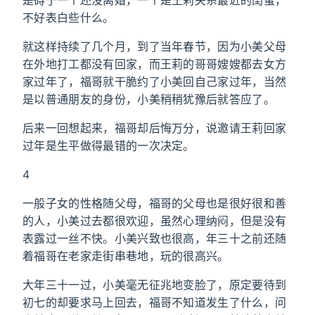
是碍于一个还没离婚，一个是王莉关系最近的闺蜜，
不好表白些什么。
就这样持续了几个月，到了当年春节，因为小美父母
在外地打工都没有回家，而王莉的哥哥嫂嫂都去女方
家过年了，福哥就干脆约了小美回自己家过年，当然
是以普通朋友的身份，小美稍稍犹豫后就答应了。
后来一回想起来，福哥却后悔万分，说邀请王莉回家
过年是生平做得最错的一次决定。
4
一般子女的性格随父母，福哥的父母也是很好很和善
的人，小美过去都很欢迎，虽然心理纳闷，但是没有
表露过一丝不快。小美兴致也很高，年三十之前还随
着福哥在老家走街串巷地，玩的很高兴。
大年三十一过，小美毫无征兆地变脸了，原定要待到
初七的却要求马上回去，福哥不知道发生了什么，问