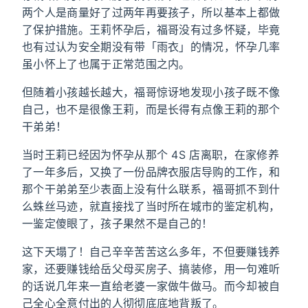
两个人是商量好了过两年再要孩子，所以基本上都做
了保护措施。王莉怀孕后，福哥没有过多怀疑，毕竟
也有过认为安全期没有带「雨衣」的情况，怀孕几率
虽小怀上了也属于正常范围之内。
但随着小孩越长越大，福哥惊讶地发现小孩子既不像
自己，也不是很像王莉，而是长得有点像王莉的那个
干弟弟！
当时王莉已经因为怀孕从那个 4S 店离职，在家修养
了一年多后，又换了一份品牌衣服店导购的工作，和
那个干弟弟至少表面上没有什么联系，福哥抓不到什
么蛛丝马迹，就直接找了当时所在城市的鉴定机构，
一鉴定傻眼了，孩子果然不是自己的！
这下天塌了！自己辛辛苦苦这么多年，不但要赚钱养
家，还要赚钱给岳父母买房子、搞装修，用一句难听
的话说几年来一直给老婆一家做牛做马。而今却被自
己全心全意付出的人彻彻底底地背叛了。