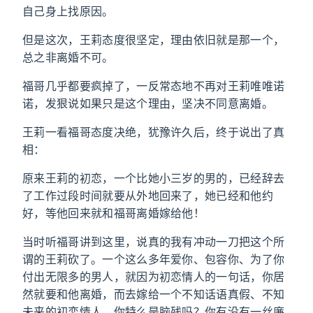
自己身上找原因。
但是这次，王莉态度很坚定，理由依旧就是那一个，
总之非离婚不可。
福哥几乎都要疯掉了，一反常态地不再对王莉唯唯诺
诺，发狠说如果只是这个理由，坚决不同意离婚。
王莉一看福哥态度决绝，犹豫许久后，终于说出了真
相：
原来王莉的初恋，一个比她小三岁的男的，已经辞去
了工作过段时间就要从外地回来了，她已经和他约
好，等他回来就和福哥离婚嫁给他！
当时听福哥讲到这里，说真的我有冲动一刀把这个所
谓的王莉砍了。一个这么多年爱你、包容你、为了你
付出无限多的男人，就因为初恋情人的一句话，你居
然就要和他离婚，而去嫁给一个不知话语真假、不知
未来的初恋情人。你特么是脑残吗？你有没有一丝廉