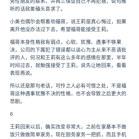
男性朋友的联系，并再三保证自己不再犯错，说句难
听的话就差磕头哀求了。
小美也偶尔会帮着劝福哥，说王莉是真心悔过，如果
离开他没办法过下去，希望福哥能接受王莉。
福哥本身性格就有弱点，心软、犹豫、遇事不够果
决，公司的下属犯了错误都以谈心为主从来不恶语批
评的人，何况和王莉有这么多年的感情在那里，半年
时间过去，就勉强接受了王莉，说先让她回来，看看
表现再说。
所以还是那句老话，可怜之人必有可恨之处，不是福
哥这种遇事犹豫不决的性格，也不会导致之后更大的
悲剧。
6
王莉回来以后，确实改变非常大，之前在家基本不做
饭只做做简单家务，现在厨务家务一把抓，而且手机