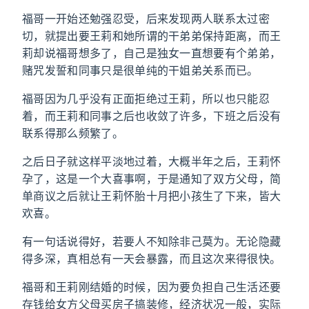
福哥一开始还勉强忍受，后来发现两人联系太过密
切，就提出要王莉和她所谓的干弟弟保持距离，而王
莉却说福哥想多了，自己是独女一直想要有个弟弟，
赌咒发誓和同事只是很单纯的干姐弟关系而已。
福哥因为几乎没有正面拒绝过王莉，所以也只能忍
着，而王莉和同事之后也收敛了许多，下班之后没有
联系得那么频繁了。
之后日子就这样平淡地过着，大概半年之后，王莉怀
孕了，这是一个大喜事啊，于是通知了双方父母，简
单商议之后就让王莉怀胎十月把小孩生了下来，皆大
欢喜。
有一句话说得好，若要人不知除非己莫为。无论隐藏
得多深，真相总有一天会暴露，而且这次来得很快。
福哥和王莉刚结婚的时候，因为要负担自己生活还要
存钱给女方父母买房子搞装修，经济状况一般，实际