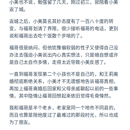
小美也不说，勉强留了几天，刚过初三，就陪着小美
返了城。
返城之后，小美莫名其妙态度有了一百八十度的转
变，与福哥划清了界限，很少接听福哥的电话，更别
说和福哥出去吃个饭散个步啥的了。
福哥很是纳闷，但他犹豫偏软弱的性子又使得自己没
办法去强迫小美说出内心真实想法，只是暗自想或许
是自己太自作多情，走得太近导致小美反感了。
一直到福哥发现第二个小孩也不是自己的，和王莉离
婚彻底断绝关系，小美才不无遗憾地告诉福哥真相，
再加上福哥离婚后回家和父母亲戚聊起以前的一些事
情，其中隐情让福哥回想起来依旧觉得毛骨悚然。
我和福哥是半个老乡，老家是同一个地市不同县的，
而且也算是陪他度过了最难过的那段时光，所以也成
为了朋友。