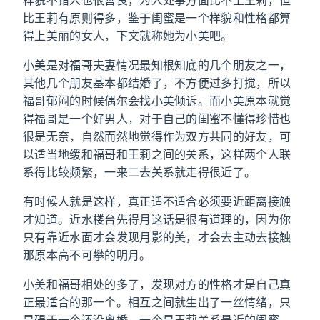
样貌不错人也很善良，为人处事方面比不上王莉，但
比王莉有原则得多，鉴于闺蜜是一个样貌和性格都算
得上美丽的女人，下文就称她为小美吧。
小美是对福哥夫妻情况最知根知底的几个朋友之一，
其他几个朋友基本都结婚了，不方便过多打搅，所以
福哥郁闷的时候偶尔会找小美倾诉。而小美原本就觉
得福哥是一个好男人，对于自己的闺蜜不懂得珍惜也
很是无奈，自然而然地觉得作为双方共同的好友，可
以适当地缓和福哥和王莉之间的关系，这样两个人联
系得比较频繁，一来二去关系就走得很近了。
有时候人就是这样，真正适不适合必须要近距离接触
才知道。近水楼台先得月这话是很有道理的，因为你
只有靠近水面才会发现月影的美，才会去主动去接触
那原本高不可攀的明月。
小美和福哥相处的多了，发现对方的性格才是自己真
正最适合的那一个。相互之间就生出了一丝情绪，只