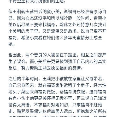
不希望王莉来打搅他们的生活。
但王莉转头就告诉闺蜜小美，说福哥已经准备原谅自
己，因为心态还没平和所以想冷静一段时间，希望小
美以后尽量不要来找福哥，除此之外还特意几次找到
小美租的房子里，又是流泪又是恳求，说自己离不开
福哥，希望小美看在她们这么多年闺蜜情分上成全
她。
也因此，两个善良的人被蒙在了鼓里，相互之间都产
生了误会。而小美后来更是傻到强压自己内心的真实
想法，努力帮助王莉去挽回福哥的感情。
之后的半年时间，王莉把小孩放在家里让父母带着，
自己只身回来，就在福哥家附近租了个房子，经常性
地买了菜回来帮福哥做饭、帮福哥洗衣服，遇到福哥
有点小伤小病更是关怀得无微不至，再三说自己知道
错得太离谱，不求福哥对她如初，只求福哥不赶她
走，赌咒发誓保证以后离男人远点，断绝和之前所有