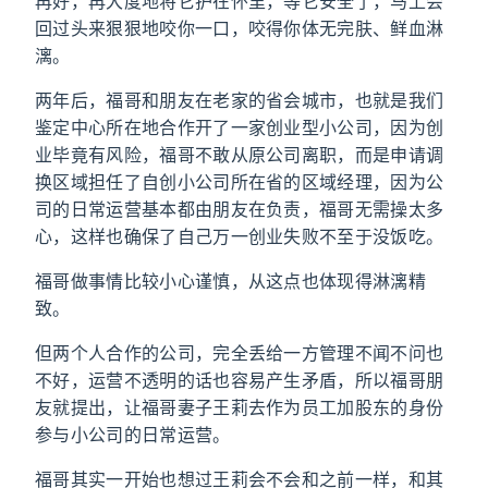
再好，再大度地将它护在怀里，等它安全了，马上会
回过头来狠狠地咬你一口，咬得你体无完肤、鲜血淋
漓。
两年后，福哥和朋友在老家的省会城市，也就是我们
鉴定中心所在地合作开了一家创业型小公司，因为创
业毕竟有风险，福哥不敢从原公司离职，而是申请调
换区域担任了自创小公司所在省的区域经理，因为公
司的日常运营基本都由朋友在负责，福哥无需操太多
心，这样也确保了自己万一创业失败不至于没饭吃。
福哥做事情比较小心谨慎，从这点也体现得淋漓精
致。
但两个人合作的公司，完全丢给一方管理不闻不问也
不好，运营不透明的话也容易产生矛盾，所以福哥朋
友就提出，让福哥妻子王莉去作为员工加股东的身份
参与小公司的日常运营。
福哥其实一开始也想过王莉会不会和之前一样，和其