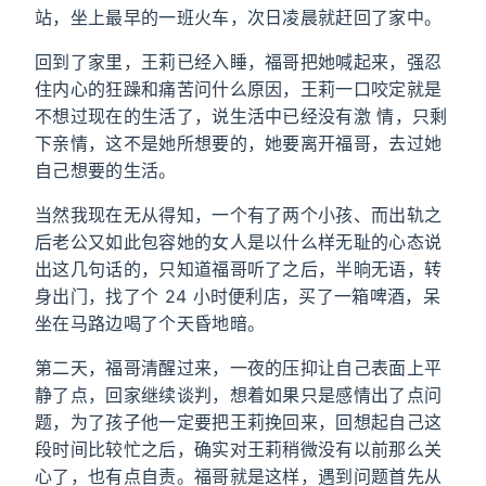
站，坐上最早的一班火车，次日凌晨就赶回了家中。
回到了家里，王莉已经入睡，福哥把她喊起来，强忍
住内心的狂躁和痛苦问什么原因，王莉一口咬定就是
不想过现在的生活了，说生活中已经没有激 情，只剩
下亲情，这不是她所想要的，她要离开福哥，去过她
自己想要的生活。
当然我现在无从得知，一个有了两个小孩、而出轨之
后老公又如此包容她的女人是以什么样无耻的心态说
出这几句话的，只知道福哥听了之后，半晌无语，转
身出门，找了个 24 小时便利店，买了一箱啤酒，呆
坐在马路边喝了个天昏地暗。
第二天，福哥清醒过来，一夜的压抑让自己表面上平
静了点，回家继续谈判，想着如果只是感情出了点问
题，为了孩子他一定要把王莉挽回来，回想起自己这
段时间比较忙之后，确实对王莉稍微没有以前那么关
心了，也有点自责。福哥就是这样，遇到问题首先从