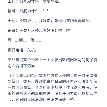
王莉：没有为什么，就想离婚。
福哥：到底为什么！！！
王莉：不想说了，我好累，等你出差回来再说吧。
福哥：不要开这种玩笑好吧！喂！喂！
嘟…… 嘟…… 嘟……
再打电话，关机。
突然觉得某个论坛上一个女友出轨的网友写的句子特
别适合用在这里：
（突变是以闪电和雷鸣的方式入侵的，像一颗子弹撞
到胸口上炸开，爆炸带来的瞬间的压力从心脏传到每
一根毛细血管，全身的细胞都停止住代谢和思考，仔
细的聆听这一刹那的震荡。没有任何力量可以挽留住
心，它只向无底深渊的黑暗更深处下坠。