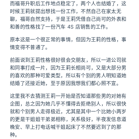
而福哥升职后工作地点稳定了，两个人也结婚了，这
时候王莉就提出想找一份工作，不然自己在家太无
聊，福哥自然支持，于是王莉凭借自己尚可的外表和
和善的性格找了一份汽车 4S 店销售的工作。
原本这是一个很正常的事情，但因为王莉的性格，事
情变得不普通了。
前面说到王莉性格很好很会交朋友，所以一进公司就
和同事打成一片，因为王莉长相尚可，又是大部分男
的喜欢的那种可爱类型，所以有个别的男人明知道她
结婚了还接近她，至于原因我想我们都心照不宣。
这里我不去猜测王莉一开始是否知道那些男的对她有
企图，总之因为她几乎不懂得去拒绝别人，所以很快
就和个别男人走得极近，尤其是其中一个比她小两岁
的更是干姐姐干弟弟相称，关系极好，半夜发信息道
晚安、早上打电话喊干姐起床了不然要迟到了的那
种。