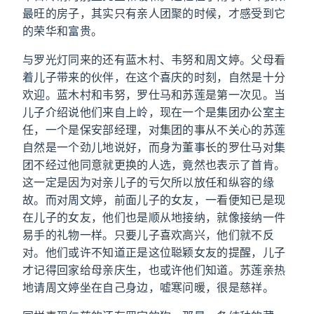
最旺的房子，其实只有亲人团聚的时候，才感受到它
的荣华和富贵。
与罗光灯同来的还有蓝木村、韦努和周文婷。父母看
着儿子带来的伙伴，在这个喜庆的时刻，自然是十分
欢迎。蓝木村和韦努，罗仕马和苏莲是第一次见。当
儿子介绍说他们来自上岭，现在一个是集团办公室主
任，一个是保安部经理，对集团的事从不关心的苏莲
自然是一个劲儿地说好，而身为董事长的罗仕马对集
团不经过他同意就更换的人选，竟然也表示了首肯。
这一定是因为对亲儿子的亏欠所以放任和纵容的缘
故。而对周文婷，前面儿子的女友，一看便知已是现
在儿子的女友，他们也是顺从地接纳，就像接纳一件
易手的礼物一样。只要儿子喜欢高兴，他们就不反
对。他们或许不知道正是这位聪颖女友的提醒，儿子
才记得回家给母亲庆生，也或许他们知道。苏莲亲热
地请周文婷坐在自己身边，嘘寒问暖，很是慈祥。