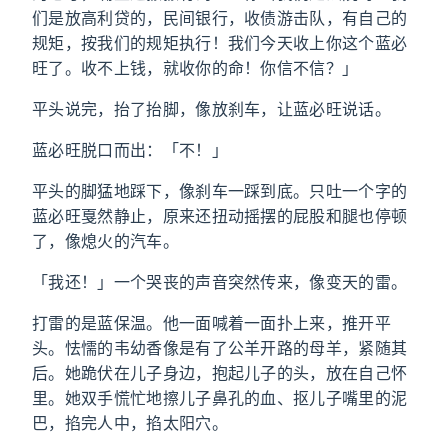
们是放高利贷的，民间银行，收债游击队，有自己的
规矩，按我们的规矩执行！我们今天收上你这个蓝必
旺了。收不上钱，就收你的命！你信不信？」
平头说完，抬了抬脚，像放刹车，让蓝必旺说话。
蓝必旺脱口而出：「不！」
平头的脚猛地踩下，像刹车一踩到底。只吐一个字的
蓝必旺戛然静止，原来还扭动摇摆的屁股和腿也停顿
了，像熄火的汽车。
「我还！」一个哭丧的声音突然传来，像变天的雷。
打雷的是蓝保温。他一面喊着一面扑上来，推开平
头。怯懦的韦幼香像是有了公羊开路的母羊，紧随其
后。她跪伏在儿子身边，抱起儿子的头，放在自己怀
里。她双手慌忙地擦儿子鼻孔的血、抠儿子嘴里的泥
巴，掐完人中，掐太阳穴。