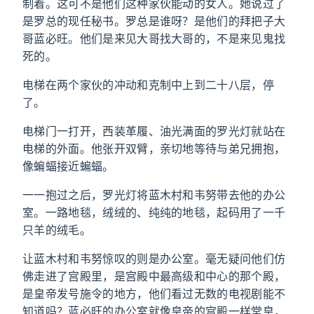
制着。这可不是他们这种家伙能动的女人。她说过了
是罗总的现任秘书。罗总是谁呀？是他们的拜把子大
哥蓝必旺。他们是来见大哥找大哥的，不是来见鬼找
死的。
电梯在两个家伙的冲动和克制中上到二十八层，停
了。
电梯门一打开，西装革履、油光满面的罗光灯就站在
电梯的外面。他张开双臂，亲切地等待与弟兄拥抱，
像蝙蝠接近蝙蝠。
一一抱过之后，罗光灯将蓝木村和韦努带去他的办公
室。一路地毯，绒绒的、纯纯的地毯，起码用了一千
只羊的绒毛。
让蓝木村和韦努惊叹的则是办公室。毫无疑问他们仿
佛走进了宫殿里，是宫殿中最高级和中心的那个殿，
是皇帝发号施令的地方，他们看过无数的电视剧能不
知道吗？蓝必旺的办公室就像皇帝的宫殿一样堂皇，