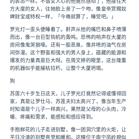
的表态一样。不谙女人心的他竟然感动了，他搂住大
方大度的女人，往她脸上亲了一个吻，像皇帝赏赐奴
婢财宝或特权一样，「今晚就算了，睡觉吧。」
罗光灯一歪头便睡着了。鼾声从他的嘴巴和鼻子喷薄
而出，像一台巨型钩机的轰鸣。恐怖的响声在大厦的
房间像鬼哭狼嚎。还有一股恶臭，像井喷的油气在房
间弥漫。这个野蛮和强大的男人身上，蕴藏的能源和
爆发的力量真是巨大呀。在周文婷的眼里，这台隆重
的机器似乎能摧枯拉朽，让整个大厦坍塌。
狗
苏莲六十岁生日这天，儿子罗光灯竟然记得或懂得回
家，真是让罗仕马、苏莲夫妇太高兴了，像当年生产
时知道是个儿子一样高兴。果然是父母的心头肉，冷
暖、疼痛和需求，能感知和感应得到。
手抱鲜花的儿子走进别墅，像一团洞穴里的火炬，让
平日冷清的别墅亮堂和暖和。这幢位于南宁凤岭貌似