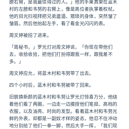
膀右臂，是我最信得过的人。」他的手果真架在蓝木
村的左膀和韦努的右臂上，像是高位者执掌着权杖。
他的目光扫视拜把兄弟邋遢、猥琐的身体，突然皱了
皱眉。然后他抬起左手，看了看金光闪闪的表。
周文婷被招了进来。
「周秘书，」罗光灯对周文婷说，「你现在带他们
去，收拾收拾，把他们打扮得跟我一样，跟我差不
多。」
周文婷应允，将蓝木村和韦努带了出去。
四个小时后，蓝木村和韦努被带了回来。
旧貌换新颜的蓝木村和韦努让罗光灯惊喜万分，他绕
着他们看了两圈，一边走一边摸捏他们笔挺、高档的
衣服，以及油亮、时尚的发型。看着蓝木村和韦努光
鲜的外表，却都是一副奴才样的姿态，他忍不住冲动
地分别给了他们一拳一脚，然后大手一挥，「我们现