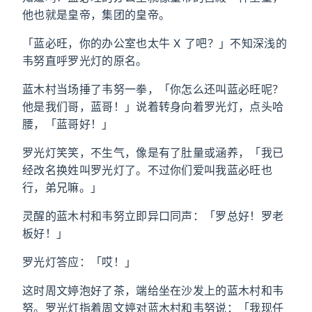
他也就是皇帝，集团的皇帝。
「蓝必旺，你的办公室也太牛 X 了吧？」不知深浅的
韦努直呼罗光灯的原名。
蓝木村当场捶了韦努一拳，「你怎么还叫蓝必旺呢？
他是我们哥，蓝哥！」说着转身向着罗光灯，点头哈
腰，「蓝哥好！」
罗光灯笑笑，不生气，像是有了肚量或涵养，「我已
经改名换姓叫罗光灯了。不过你们爱叫我蓝必旺也
行，弟兄嘛。」
灵醒的蓝木村和韦努立即异口同声：「罗总好！罗老
板好！」
罗光灯答应：「哎！」
这时周文婷泡好了茶，端给坐在沙发上的蓝木村和韦
努。罗光灯指着周文婷对蓝木村和韦努说：「我现任