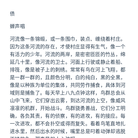
债
蝉声唱
河流像一条锦缎，或一条围巾，装点、缠绕着村庄。
因为这条河流的存在，才使村庄显得有生气，像一个
有活力的少年。河流的两岸，是密密匝匝的竹丛，绵
延几十里，像河流的卫士。河面上行驶或静止着船、
排筏，像是被子上的刺绣。常常有鸟在河上飞翔，都
是一群一群的，且颜色分明，白的纯白，黑的全黑，
像是以种族为单位的集体，共同劳作捕食，具体到河
域则是捕鱼了。每天早上八九点钟这样，鸟群总会从
山中飞来，它们穿出云雾，到达河流的上空，像威风
凛凛的机群，开始战斗。鸟群骁勇善战，它们分工明
确，各负其责，有的侦察，有的进攻，有的接应。每
一次进攻，都不会扑空或得而复失。看着鸟笔直地扎
进水里，然后出水的时候，嘴里总是叼着动弹却逃脱