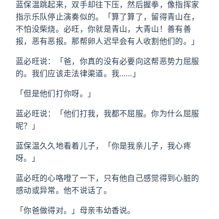
蓝保温跳起来，双手却往下压，然后握拳，像指挥家
指示乐队停止演奏似的。「算了算了，留得青山在，
不怕没柴烧。必旺，你就是青山，大青山！善有善
报，恶有恶报。那帮卵人迟早会有人收割他们的。」
蓝必旺说：「爸，你真的没有必要向这帮恶势力屈服
的。我们应该走法律渠道。我……」
「但是他们打你呀。」
蓝必旺说：「他们打我，我都不屈服。你为什么屈服
呢？」
蓝保温久久地看着儿子，「你是我亲儿子，我心疼
呀。」
蓝必旺的心咯噔了一下，只有他自己感觉得到心脏的
感动或异常。他不说话了。
「你爸做得对。」母亲韦幼香说。