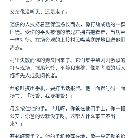
父亲像没听见，还是走了。
逼债的人挟持着蓝保温扬长而去，像打劫成功的一群
匪徒。受伤的平头被他的弟兄左拥右抱着走，当功臣
一样对待。在场旁观的上岭村民噤若寒蝉地目送他们
离去。
村里失散而逃的狗又回来了。它们集中到刚刚激烈的
打斗现场，摇尾乞怜，平静和肃穆，像是孝顺的后人
缅怀先人或慰问长者。
蓝必旺摸出手机，要打电话报警。他一面摁号码一面
扬言，「报警，我要报警！」
母亲按住他的手。「儿呀，你爸在他们手上，你一报
公安，你爸的命就没了呀。这帮人什么事干不出
来？」
蓝必旺罢手了。他的手机掉落在地，像一只沉默的蛤