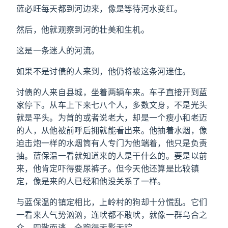
蓝必旺每天都到河边来，像是等待河水变红。
然后，他就观察到河的壮美和生机。
这是一条迷人的河流。
如果不是讨债的人来到，他仍将被这条河迷住。
讨债的人来自县城，坐着两辆车来。车子直接开到蓝
家停下。从车上下来七八个人，多数文身，不是光头
就是平头。为首的或者说老大，却是一个瘦小和老迈
的人，从他被前呼后拥就能看出来。他抽着水烟，像
迫击炮一样的水烟筒有人专门为他端着，他只是负责
抽。蓝保温一看就知道来的人是干什么的。要是以前
来，他肯定吓得要尿裤子。但今天他还算是比较镇
定，像是来的人已经和他没关系了一样。
与蓝保温的镇定相比，上岭村的狗却十分慌乱。它们
一看来人气势汹汹，连吠都不敢吠，就像一群乌合之
众，四散而逃，全跑得无影无踪。