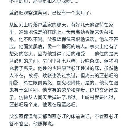
不掉的鱼，那真是扣人心弦呀……
蓝必旺观察这条河，已经有一个来月了。
从回到上岭落户蓝家的那天，有好几天他都待在家
里，准确地说是躺在床上。母亲韦幼香端来饭菜和
水，他不吃不喝。父亲蓝保温来跟他说话，他从不答
应。他面黄肌瘦，像一个垂死的病人。事实上他有了
想死的念头，因为他觉得了活的难受——他住的是原
蓝必旺的房间。房间里乱七八糟，异味杂陈，像猪圈
充满了恶臭。他睡的也是原蓝必旺睡过的床，虽然他
人不在，被褥、蚊帐也洗过换过，但离去的蓝必旺的
阴影，总在眼前晃悠，像鬼魂附体。是的，他现在跟
鬼有什么区别。他享有的荣华和尊贵，统统交还出去
了，仿佛从人间天堂掉进了地狱。上岭村就是地狱，
蓝必旺是个鬼。他现在是蓝必旺。
父亲蓝保温每天都到蓝必旺的床前说话，不管蓝必旺
答不答应，他照样说。