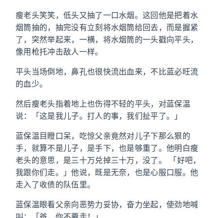
瘦老头笑笑，低头又抽了一口水烟。这回他是把着水
烟筒抽的，抽完没有立刻将水烟筒给回去，而是握紧
了，突然举起来，一横，将水烟筒的一头戳向平头，
像用枪托冲击敌人一样。
平头当场倒地，鼻孔也很快流出血来，不比蓝必旺流
的血少。
然后瘦老头指着地上也伤得不轻的平头，对蓝保温
说：「这是我儿子。打人的事，我们扯平了。」
蓝保温目瞪口呆，吃惊父亲竟然对儿子下那么狠的
手，就算不是儿子，是手下，也是够重了。他明白瘦
老头的意思，是三十万兑掉三十万，没了。 「好吧，
我跟你们走。」他说，既是无奈，也是心服口服。他
走入了收债的队伍里。
蓝保温眼看父亲向恶势力妥协，奋力坐起，使劲地喊
叫：「爸，你不要走！」