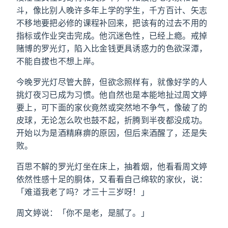
斗，像比别人晚许多年上学的学生，千方百计、矢志
不移地要把必修的课程补回来，把该有的过去不用的
指标或作业突击完成。他沉迷色性，已经上瘾。戒掉
赌博的罗光灯，陷入比金钱更具诱惑力的色欲深潭，
不能自拔也不想上岸。
今晚罗光灯尽管大醉，但欲念照样有，就像好学的人
挑灯夜习已成为习惯。他自然也是本能地扯过周文婷
要上，可下面的家伙竟然或突然地不争气，像破了的
皮球，无论怎么吹也鼓不起，折腾到半夜都没成功。
开始以为是酒精麻痹的原因，但后来酒醒了，还是失
败。
百思不解的罗光灯坐在床上，抽着烟，他看看周文婷
依然性感十足的胴体，又看看自己绵软的家伙，说：
「难道我老了吗？才三十三岁呀！」
周文婷说：「你不是老，是腻了。」