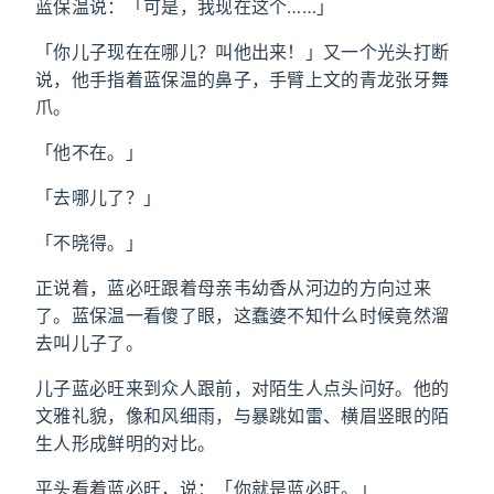
蓝保温说：「可是，我现在这个……」
「你儿子现在在哪儿？叫他出来！」又一个光头打断
说，他手指着蓝保温的鼻子，手臂上文的青龙张牙舞
爪。
「他不在。」
「去哪儿了？」
「不晓得。」
正说着，蓝必旺跟着母亲韦幼香从河边的方向过来
了。蓝保温一看傻了眼，这蠢婆不知什么时候竟然溜
去叫儿子了。
儿子蓝必旺来到众人跟前，对陌生人点头问好。他的
文雅礼貌，像和风细雨，与暴跳如雷、横眉竖眼的陌
生人形成鲜明的对比。
平头看着蓝必旺，说：「你就是蓝必旺。」