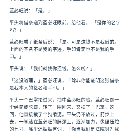
蓝必旺说：「是。」
平头将借条递到蓝必旺眼前，给他看。 「是你的名字
吗？」
蓝必旺看了纸条后说：「是。可是这钱不是我借的。
上面的签名不是我的字迹，手印肯定也不是我的手
印。」
平头说：「我们就找你还钱，怎么啦？」
「这没道理，」蓝必旺说，「除非你能证明这张借条
是我本人的签名和手印。」
平头一个巴掌抡过来，抽中蓝必旺的脸。蓝必旺像一
个经筒或陀螺，转了一圈回来，又挨了一巴掌。这
回，他直接栽了个狗啃泥。平头仍不放过，箭步上
去，一脚踏在蓝必旺的脖颈上，逐渐加力，像碾压蛇
的七寸，嘴里还振振有词：「你当我们是法院呀？我