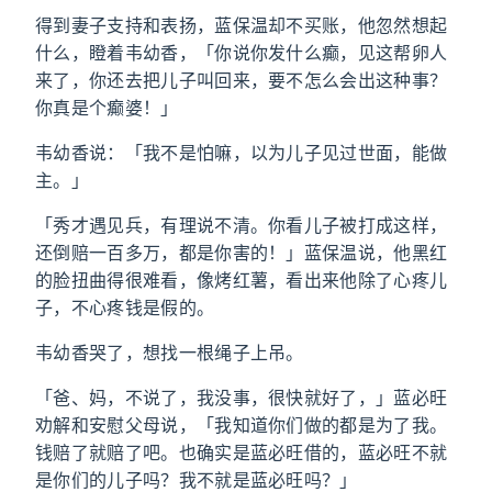
得到妻子支持和表扬，蓝保温却不买账，他忽然想起
什么，瞪着韦幼香，「你说你发什么癫，见这帮卵人
来了，你还去把儿子叫回来，要不怎么会出这种事？
你真是个癫婆！」
韦幼香说：「我不是怕嘛，以为儿子见过世面，能做
主。」
「秀才遇见兵，有理说不清。你看儿子被打成这样，
还倒赔一百多万，都是你害的！」蓝保温说，他黑红
的脸扭曲得很难看，像烤红薯，看出来他除了心疼儿
子，不心疼钱是假的。
韦幼香哭了，想找一根绳子上吊。
「爸、妈，不说了，我没事，很快就好了，」蓝必旺
劝解和安慰父母说，「我知道你们做的都是为了我。
钱赔了就赔了吧。也确实是蓝必旺借的，蓝必旺不就
是你们的儿子吗？我不就是蓝必旺吗？」