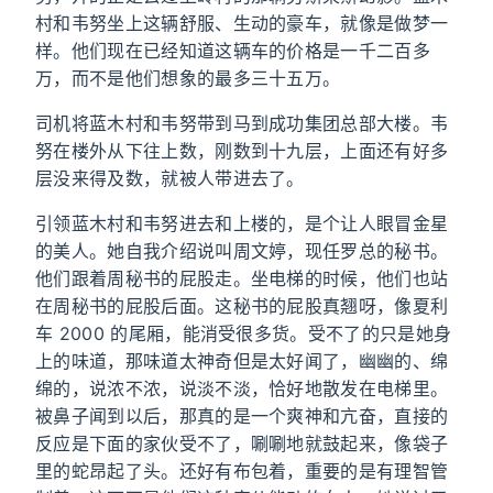
村和韦努坐上这辆舒服、生动的豪车，就像是做梦一
样。他们现在已经知道这辆车的价格是一千二百多
万，而不是他们想象的最多三十五万。
司机将蓝木村和韦努带到马到成功集团总部大楼。韦
努在楼外从下往上数，刚数到十九层，上面还有好多
层没来得及数，就被人带进去了。
引领蓝木村和韦努进去和上楼的，是个让人眼冒金星
的美人。她自我介绍说叫周文婷，现任罗总的秘书。
他们跟着周秘书的屁股走。坐电梯的时候，他们也站
在周秘书的屁股后面。这秘书的屁股真翘呀，像夏利
车 2000 的尾厢，能消受很多货。受不了的只是她身
上的味道，那味道太神奇但是太好闻了，幽幽的、绵
绵的，说浓不浓，说淡不淡，恰好地散发在电梯里。
被鼻子闻到以后，那真的是一个爽神和亢奋，直接的
反应是下面的家伙受不了，唰唰地就鼓起来，像袋子
里的蛇昂起了头。还好有布包着，重要的是有理智管