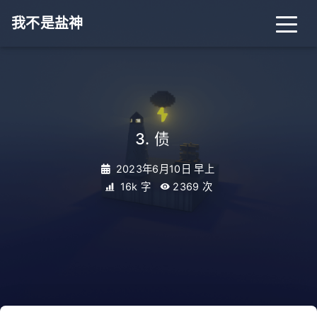
我不是盐神
3. 债
_
2023年6月10日 早上
16k 字
2369
次