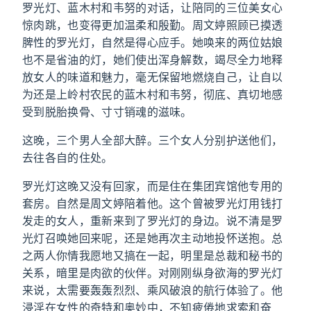
罗光灯、蓝木村和韦努的对话，让陪同的三位美女心
惊肉跳，也变得更加温柔和殷勤。周文婷照顾已摸透
脾性的罗光灯，自然是得心应手。她唤来的两位姑娘
也不是省油的灯，她们使出浑身解数，竭尽全力地释
放女人的味道和魅力，毫无保留地燃烧自己，让自以
为还是上岭村农民的蓝木村和韦努，彻底、真切地感
受到脱胎换骨、寸寸销魂的滋味。
这晚，三个男人全部大醉。三个女人分别护送他们，
去往各自的住处。
罗光灯这晚又没有回家，而是住在集团宾馆他专用的
套房。自然是周文婷陪着他。这个曾被罗光灯用钱打
发走的女人，重新来到了罗光灯的身边。说不清是罗
光灯召唤她回来呢，还是她再次主动地投怀送抱。总
之两人你情我愿地又搞在一起，明里是总裁和秘书的
关系，暗里是肉欲的伙伴。对刚刚纵身欲海的罗光灯
来说，太需要轰轰烈烈、乘风破浪的航行体验了。他
浸淫在女性的奇特和奥妙中，不知疲倦地求索和奋