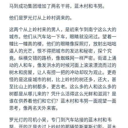
马到成功集团增加了两名干将，蓝木村和韦努。
他们是罗光灯从上岭村调来的。
这两个从上岭村来的男人，是初来乍到南宁这么大的
城市。他们从汽车站一下车，眼睛就没闭过。望着一
幢比一幢高的楼，他们的眼睛像探照灯，放射出咄咄
逼人的光芒，恨不得把城市的发达和秘密，探个究
竟。纵横交错的路桥，像蜘蛛网一样严密。街道上涌
动的人和车，像发洪水的时候河面上滚滚漂流而过的
树木和房屋，让人有捞一把的冲动却叹为观止。更奇
怪的是这座城市的树，比上岭村的树还多，还大，甚
至比山上的树都多，更古老。这么多的人和这么多的
树都是从哪儿来的？凭什么活得这么光鲜和滋润？是
谁在供养着他们和它们？蓝木村和韦努一面观望一面
思考，像两名天外来客。
罗光灯的司机小吴，专门到汽车站接的蓝木村和韦
努，开的正是去过上岭村的那辆劳斯莱斯幻影。蓝木