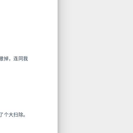
撤掉，连同我
了个大扫除。