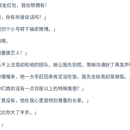
的现金红包，我也想拥有！
月，你有听我说话吗？」
我切个小号转下抽奖微博。」
咆哮。
娘要换艺人！」
系不上沈南初和他的团队，她让我先别慌，等她沟通好了再发声
你慢慢来，他一大早赶回来肯定没吃饭，我先去给南初哥做饭。
你们真的没有一点邻居以上的特殊情感？」
「真没有，他在我心里是特别尊重的长辈。」
就比你大了半岁。」
。」