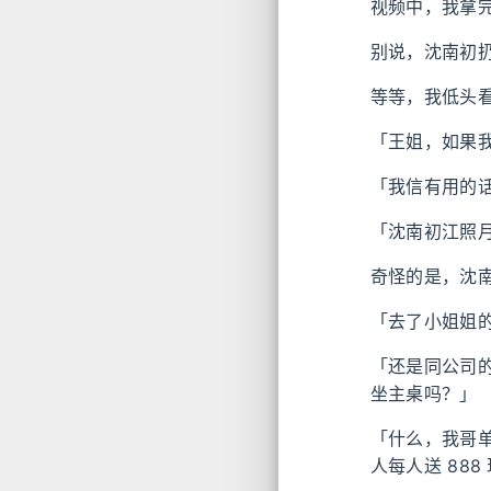
视频中，我拿
别说，沈南初
等等，我低头
「王姐，如果
「我信有用的
「沈南初江照
奇怪的是，沈
「去了小姐姐
「还是同公司的
坐主桌吗？」
「什么，我哥单
人每人送 888