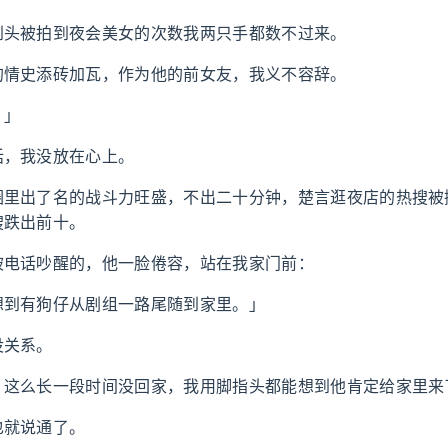
到头被拍到夜会美女的次数我两只手都数不过来。
的情史添砖加瓦，作为他的前女友，我义不容辞。
。」
话，我没放在心上。
圈里出了名的战斗力旺盛，不出二十分钟，楚言逛夜店的热搜被
搜跌出前十。
被电话吵醒的，他一脸倦容，站在我家门前：
想到有狗仔从剧组一路尾随到家里。」
没关系。
，这么长一段时间没回家，我用脚指头都能想到他肯定给家里来
也就说通了。