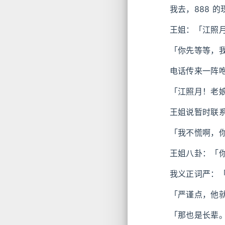
我去，888 
王姐：「江照
「你先等等，
电话传来一阵
「江照月！老
王姐说暂时联
「我不慌啊，
王姐八卦：「
我义正词严：
「严谨点，他
「那也是长辈