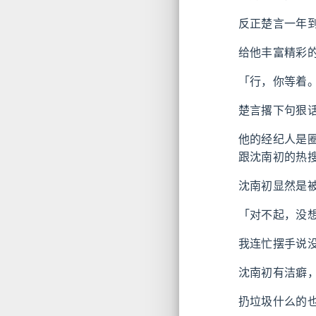
反正楚言一年
给他丰富精彩
「行，你等着
楚言撂下句狠
他的经纪人是
跟沈南初的热
沈南初显然是
「对不起，没
我连忙摆手说
沈南初有洁癖
扔垃圾什么的