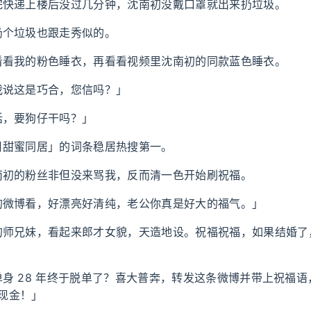
完快递上楼后没过几分钟，沈南初没戴口罩就出来扔垃圾。
扔个垃圾也跟走秀似的。
看看我的粉色睡衣，再看看视频里沈南初的同款蓝色睡衣。
我说这是巧合，您信吗？」
话，要狗仔干吗？」
月甜蜜同居」的词条稳居热搜第一。
南初的粉丝非但没来骂我，反而清一色开始刷祝福。
的微博看，好漂亮好清纯，老公你真是好大的福气。」
师兄妹，看起来郎才女貌，天造地设。祝福祝福，如果结婚了，我
身 28 年终于脱单了？喜大普奔，转发这条微博并带上祝福语，
 现金！」