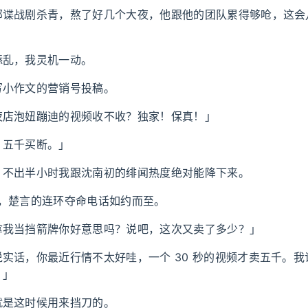
部谍战剧杀青，熬了好几个大夜，他跟他的团队累得够呛，这会
添乱，我灵机一动。
写小作文的营销号投稿。
夜店泡妞蹦迪的视频收不收？独家！保真！」
，五千买断。」
，不出半小时我跟沈南初的绯闻热度绝对能降下来。
 秒后，楚言的连环夺命电话如约而至。
拿我当挡箭牌你好意思吗？说吧，这次又卖了多少？」
实话，你最近行情不太好哇，一个 30 秒的视频才卖五千。
。」
就是这时候用来挡刀的。