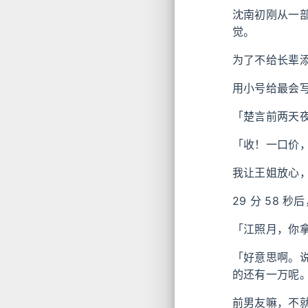
沈南初刚从一
觉。
为了不给长辈
用小号给最会
「楚言前两天
「收！一口价
我让王姐放心
29 分 58
「江照月，你
「好意思啊。说
的还有一万呢
前男友嘛，不