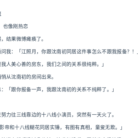
流
天，也像刚热恋
递，结果微博瘫痪了。
质问我：「江照月，你跟沈南初同居这件事怎么不跟我报备？！
是我人美心善的房东，我们之间的关系很纯粹。」
悄悄从沈南初的房间出来。
息：「跟你报备一声，我跟沈南初的关系不纯粹了。」
在努力往三线靠边的十八线小演员，突然有一天火了。
顶流影帝和十八线糊花同居实锤，有图有真相，童叟无欺。」