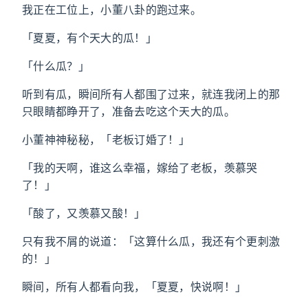
我正在工位上，小董八卦的跑过来。
「夏夏，有个天大的瓜！」
「什么瓜？」
听到有瓜，瞬间所有人都围了过来，就连我闭上的那
只眼睛都睁开了，准备去吃这个天大的瓜。
小董神神秘秘，「老板订婚了！」
「我的天啊，谁这么幸福，嫁给了老板，羡慕哭
了！」
「酸了，又羡慕又酸！」
只有我不屑的说道：「这算什么瓜，我还有个更刺激
的！」
瞬间，所有人都看向我，「夏夏，快说啊！」