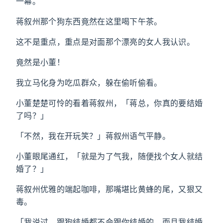
一幕。
蒋叙州那个狗东西竟然在这里喝下午茶。
这不是重点，重点是对面那个漂亮的女人我认识。
竟然是小董！
我立马化身为吃瓜群众，躲在偷听偷看。
小董楚楚可怜的看着蒋叙州，「蒋总，你真的要结婚
了吗？」
「不然，我在开玩笑？」蒋叙州语气平静。
小董眼尾通红，「就是为了气我，随便找个女人就结
婚了？」
蒋叙州优雅的端起咖啡，那嘴堪比黄蜂的尾，又狠又
毒。
「我说过，跟狗结婚都不会跟你结婚的，而且我结婚