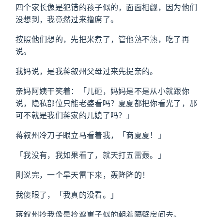
四个家长像是犯错的孩子似的，面面相觑，因为他们
没想到，我竟然过来撸席了。
按照他们想的，先把米煮了，管他熟不熟，吃了再
说。
我妈说，是我蒋叙州父母过来先提亲的。
亲妈阿姨干笑着：「儿砸，妈妈是不是从小就跟你
说，隐私部位只能老婆看吗？夏夏都把你看光了，那
可不就是我们蒋家的儿媳了吗？」
蒋叙州冷刀子眼立马看着我，「商夏夏！」
「我没有，我如果看了，就天打五雷轰。」
刚说完，一个旱天雷下来，轰隆隆的！
我傻眼了，「我真的没看。」
蒋叙州拎我像是拎鸡崽子似的朝着隔壁房间去。