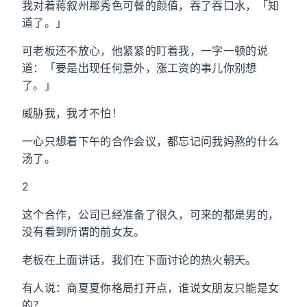
我对着蒋叙州那秀色可餐的颜值，吞了吞口水，「知
道了。」
可老板还不放心，他紧紧的盯着我，一字一顿的说
道：「要是出现任何意外，涨工资的事儿你别想
了。」
威胁我，我才不怕！
一心只想着下午的合作会议，都忘记问我妈熬的什么
汤了。
2
这个合作，公司已经准备了很久，可来的都是男的，
没有看到所谓的前女友。
老板在上面讲话，我们在下面讨论的热火朝天。
有人说：商夏夏你格局打开点，谁说女朋友只能是女
的？