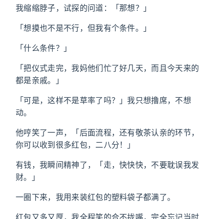
我缩缩脖子，试探的问道：「那想？」
「想摸也不是不行，但我有个条件。」
「什么条件？」
「把仪式走完，我妈他们忙了好几天，而且今天来的
都是亲戚。」
「可是，这样不是草率了吗？」我只想撸席，不想
动。
他哼笑了一声，「后面流程，还有敬茶认亲的环节，
你可以收到很多红包，二八分！」
有钱，我瞬间精神了，「走，快快快，不要耽误我发
财。」
一圈下来，我用来装红包的塑料袋子都满了。
红包又多又厚，我全程笑的合不拢嘴，完全忘记当时