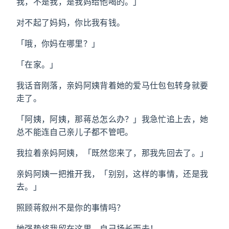
我，不是我，是我妈给他喝的。」
对不起了妈妈，你比我有钱。
「哦，你妈在哪里？」
「在家。」
我话音刚落，亲妈阿姨背着她的爱马仕包包转身就要
走了。
「阿姨，阿姨，那蒋总怎么办？」我急忙追上去，她
总不能连自己亲儿子都不管吧。
我拉着亲妈阿姨，「既然您来了，那我先回去了。」
亲妈阿姨一把推开我，「别别，这样的事情，还是我
去。」
照顾蒋叙州不是你的事情吗？
她强势将我留在这里，自己扬长而去！