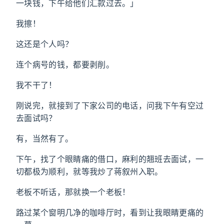
一块钱，下午给他们汇款过去。」
我擦！
这还是个人吗？
连个病号的钱，都要剥削。
我不干了！
刚说完，就接到了下家公司的电话，问我下午有空过
去面试吗？
有，当然有了。
下午，找了个眼睛痛的借口，麻利的翘班去面试，一
切都极为顺利，就等我炒了蒋叙州入职。
老板不听话，那就换一个老板！
路过某个窗明几净的咖啡厅时，看到让我眼睛更痛的