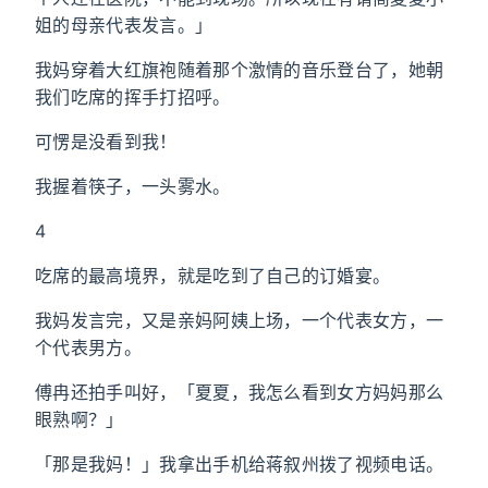
姐的母亲代表发言。」
我妈穿着大红旗袍随着那个激情的音乐登台了，她朝
我们吃席的挥手打招呼。
可愣是没看到我！
我握着筷子，一头雾水。
4
吃席的最高境界，就是吃到了自己的订婚宴。
我妈发言完，又是亲妈阿姨上场，一个代表女方，一
个代表男方。
傅冉还拍手叫好，「夏夏，我怎么看到女方妈妈那么
眼熟啊？」
「那是我妈！」我拿出手机给蒋叙州拨了视频电话。