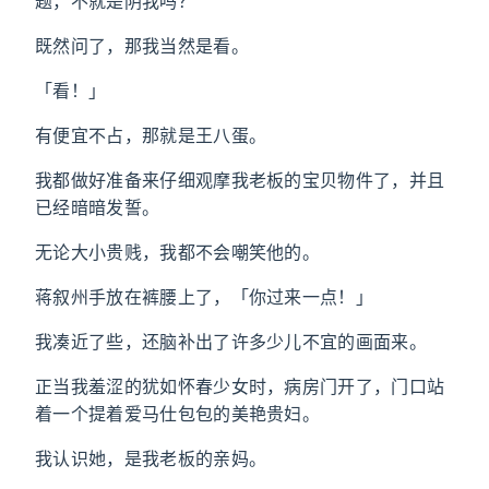
题，不就是阴我吗？
既然问了，那我当然是看。
「看！」
有便宜不占，那就是王八蛋。
我都做好准备来仔细观摩我老板的宝贝物件了，并且
已经暗暗发誓。
无论大小贵贱，我都不会嘲笑他的。
蒋叙州手放在裤腰上了，「你过来一点！」
我凑近了些，还脑补出了许多少儿不宜的画面来。
正当我羞涩的犹如怀春少女时，病房门开了，门口站
着一个提着爱马仕包包的美艳贵妇。
我认识她，是我老板的亲妈。