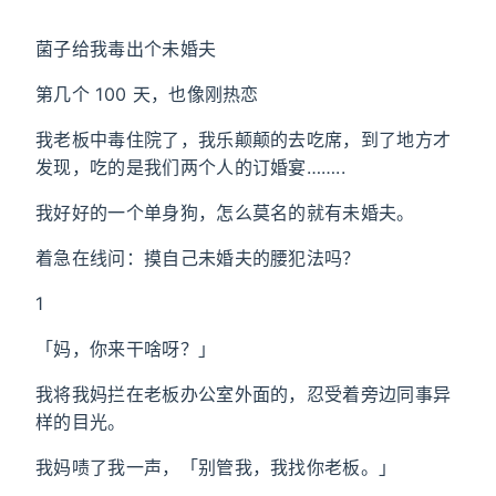
菌子给我毒出个未婚夫
第几个 100 天，也像刚热恋
我老板中毒住院了，我乐颠颠的去吃席，到了地方才
发现，吃的是我们两个人的订婚宴……..
我好好的一个单身狗，怎么莫名的就有未婚夫。
着急在线问：摸自己未婚夫的腰犯法吗？
1
「妈，你来干啥呀？」
我将我妈拦在老板办公室外面的，忍受着旁边同事异
样的目光。
我妈啧了我一声，「别管我，我找你老板。」