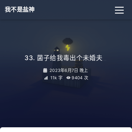
我不是盐神
33. 菌子给我毒出个未婚夫
_
2023年6月7日 晚上
11k 字
9404
次