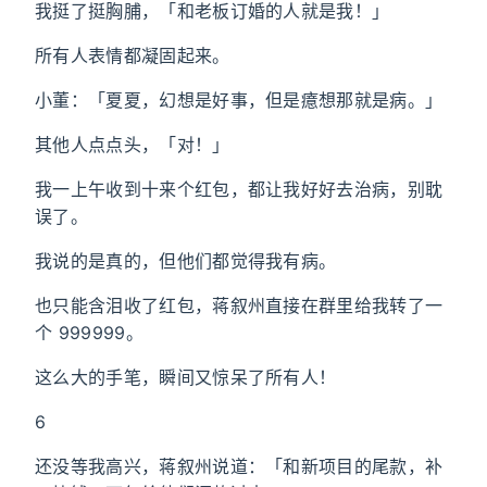
我挺了挺胸脯，「和老板订婚的人就是我！」
所有人表情都凝固起来。
小董：「夏夏，幻想是好事，但是癔想那就是病。」
其他人点点头，「对！」
我一上午收到十来个红包，都让我好好去治病，别耽
误了。
我说的是真的，但他们都觉得我有病。
也只能含泪收了红包，蒋叙州直接在群里给我转了一
个 999999。
这么大的手笔，瞬间又惊呆了所有人！
6
还没等我高兴，蒋叙州说道：「和新项目的尾款，补