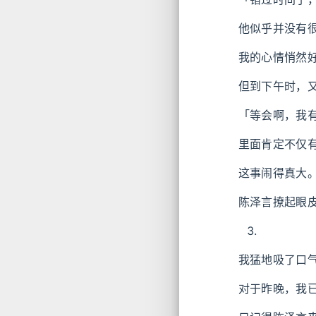
他似乎并没有
我的心情悄然
但到下午时，
「等会啊，我
里面肯定不仅
这事闹得真大
陈泽言撩起眼
我猛地吸了口
对于昨晚，我