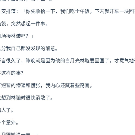
，安排道：「你先收拾一下，我们吃个午饭，下去就开车一块回
脑袋，突然想起一件事。
机场接林璇吗？」
几分我自己都没发现的酸意。
泽言很久了，昨晚就是因为他的白月光林璇要回国了，才意气地
生这样的事？
了短暂的懵逼和慌张，我内心还藏着些窃喜。
在想到林璇时很快消散了。
的人了。
一个意外。
，我跟她说一声。」