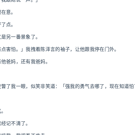
很在意。
好了点。
又是另一番景象了。
有点害怕。」我拽着陈泽言的袖子，让他跟我停在门外。
有他爸妈，还有我爸妈。
。
皮瞥了我一眼，似笑非笑道：「强我的勇气去哪了，现在知道怕
气。
已经记不清了。