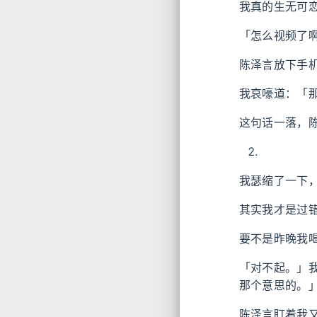
我真的生无可
「怎么视频了
陈泽言放下手
我哀嚎道：「
这句话一落，
我瑟缩了一下
其实我才是过
要不是昨晚我
「对不起。」
那个意思的。
陈泽言盯着我