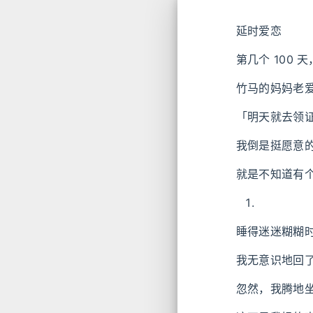
延时爱恋
第几个 100 
竹马的妈妈老
「明天就去领
我倒是挺愿意
就是不知道有
睡得迷迷糊糊
我无意识地回
忽然，我腾地