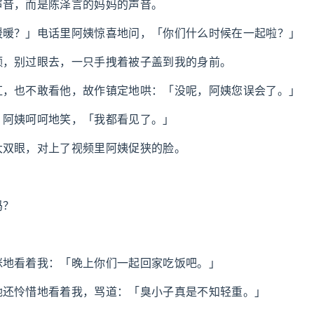
声音，而是陈泽言的妈妈的声音。
暖暖？」电话里阿姨惊喜地问，「你们什么时候在一起啦？」
额，别过眼去，一只手拽着被子盖到我的身前。
红，也不敢看他，故作镇定地哄：「没呢，阿姨您误会了。」
」阿姨呵呵地笑，「我都看见了。」
大双眼，对上了视频里阿姨促狭的脸。
吗？
眯地看着我：「晚上你们一起回家吃饭吧。」
她还怜惜地看着我，骂道：「臭小子真是不知轻重。」