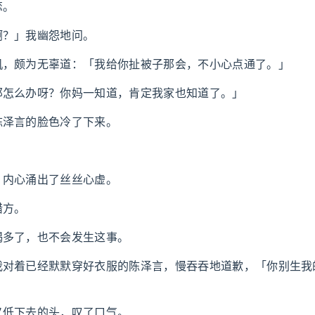
恋。
啊？」我幽怨地问。
机，颇为无辜道：「我给你扯被子那会，不小心点通了。」
那怎么办呀？你妈一知道，肯定我家也知道了。」
陈泽言的脸色冷了下来。
，内心涌出了丝丝心虚。
错方。
喝多了，也不会发生这事。
我对着已经默默穿好衣服的陈泽言，慢吞吞地道歉，「你别生我
」
又低下去的头，叹了口气。