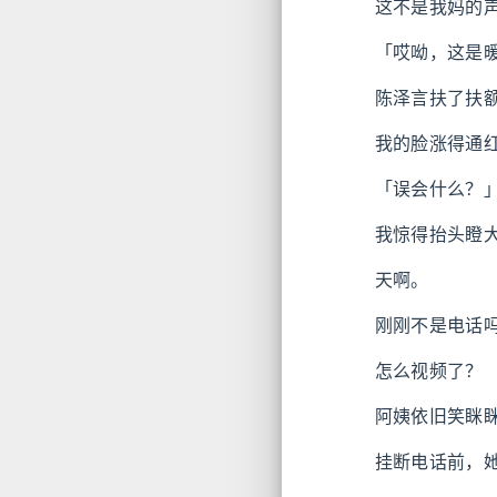
这不是我妈的
「哎呦，这是
陈泽言扶了扶
我的脸涨得通
「误会什么？
我惊得抬头瞪
天啊。
刚刚不是电话
怎么视频了？
阿姨依旧笑眯
挂断电话前，