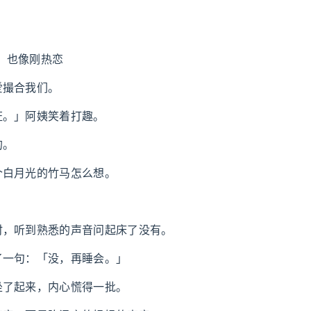
天，也像刚热恋
爱撮合我们。
证。」阿姨笑着打趣。
的。
个白月光的竹马怎么想。
时，听到熟悉的声音问起床了没有。
了一句：「没，再睡会。」
坐了起来，内心慌得一批。