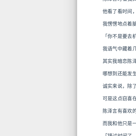
他看了看时间
我愣愣地点着
「你不是要去
我语气中藏着
其实我暗恋陈
哪想到还能发
诚实来说，除
可是这点窃喜
陈泽言有喜欢
而我和他只是
「错过时间了