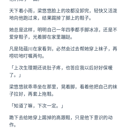
天下着小雨，梁悠悠脸上的妆都没卸完，轻快又活泼
地向他跑过来，结果踢掉了脚上的鞋子。
她总是这样，明明自己一年四季都手脚冰凉，还是不
爱穿鞋子，光着脚在家里蹦跶。
凡是陆蕴川在家看到，必然会过去帮她穿上袜子，再
唠叨地叮嘱两句。
「上次生理期还说肚子疼，也答应我以后好好保暖
了。」
梁悠悠就乖乖坐在那里，晃着脚，看着他把自己的袜
子拉好，再套上拖鞋。
「知道了嘛，下次一定。」
跪下去给她穿上踢掉的高跟鞋，只是他下意识的动
作。