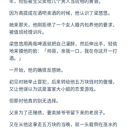
年，险些被生父卖给几个男人当玩物的黄昏。
因为高提成在酒吧卖酒的时候，他认识了梁悠悠。
她来那天，他刚拒绝了一个女人婚内包养他的要求，
被值班经理训斥。
梁悠悠用两瓶啤酒就把自己灌醉，然后伸出手，轻佻
地来摸他的脸：「帅哥，亲我一口，我在你这开一打
酒。」
一开始，他的确很反感她。
初见时她举止冒犯，后来转给他五万块钱时的傲慢，
又让他误以为这是富家大小姐的恋爱游戏。
但那时他真的别无选择。
父亲为了还赌债，要卖掉爷爷留下来的老房子。
又在从他这拿走五万块的当晚，就一头栽倒在涨水的