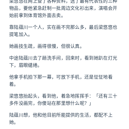
梁悠悠在网上查了各种资料，选了最有代表性的三种
物品，要他紧急赶制一批周边文化衫出来，演唱会开
始前拿到体育馆外面去卖。
靠陆蕴川一个人，实在画不完那么多，最后梁悠悠也
提笔加入。
她画技生疏，画得很慢，但很认真。
中途陆蕴川去了趟洗手间，回来时，看到她趴在灯光
下，眉眼缱绻。
他拿手机拍下那一幕，可放下手机，还是怔怔地看
着。
梁悠悠抬起头，看到他，着急地挥挥手：「还有三十
多件没画完，你傻站在那里想什么呢？」
陆蕴川想，他和他目前所能提供的生活，都配不上
她。