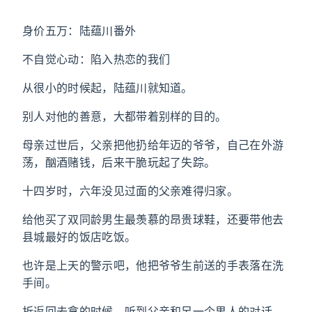
身价五万：陆蕴川番外
不自觉心动：陷入热恋的我们
从很小的时候起，陆蕴川就知道。
别人对他的善意，大都带着别样的目的。
母亲过世后，父亲把他扔给年迈的爷爷，自己在外游
荡，酗酒赌钱，后来干脆玩起了失踪。
十四岁时，六年没见过面的父亲难得归家。
给他买了双同龄男生最羡慕的昂贵球鞋，还要带他去
县城最好的饭店吃饭。
也许是上天的警示吧，他把爷爷生前送的手表落在洗
手间。
折返回去拿的时候，听到父亲和另一个男人的对话。