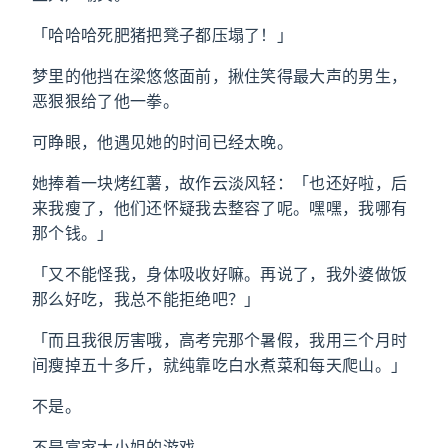
「哈哈哈死肥猪把凳子都压塌了！」
梦里的他挡在梁悠悠面前，揪住笑得最大声的男生，
恶狠狠给了他一拳。
可睁眼，他遇见她的时间已经太晚。
她捧着一块烤红薯，故作云淡风轻：「也还好啦，后
来我瘦了，他们还怀疑我去整容了呢。嘿嘿，我哪有
那个钱。」
「又不能怪我，身体吸收好嘛。再说了，我外婆做饭
那么好吃，我总不能拒绝吧？」
「而且我很厉害哦，高考完那个暑假，我用三个月时
间瘦掉五十多斤，就纯靠吃白水煮菜和每天爬山。」
不是。
不是富家大小姐的游戏。