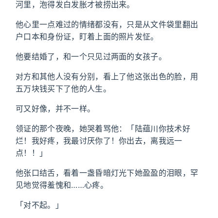
河里，泡得发白发胀才被捞出来。
他心里一点难过的情绪都没有，只是从文件袋里翻出
户口本和身份证，盯着上面的照片发怔。
他要结婚了，和一个只见过两面的女孩子。
对方和其他人没有分别，看上了他这张出色的脸，用
五万块钱买下了他的人生。
可又好像，并不一样。
领证的那个夜晚，她哭着骂他：「陆蕴川你技术好
烂！我好疼，我最讨厌你了！你出去，离我远一
点！！」
他张口结舌，看着一盏昏暗灯光下她盈盈的泪眼，罕
见地觉得羞愧和……心疼。
「对不起。」