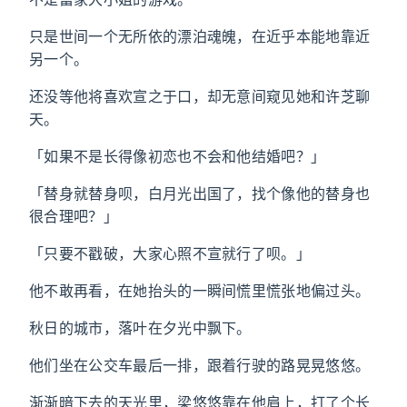
只是世间一个无所依的漂泊魂魄，在近乎本能地靠近
另一个。
还没等他将喜欢宣之于口，却无意间窥见她和许芝聊
天。
「如果不是长得像初恋也不会和他结婚吧？」
「替身就替身呗，白月光出国了，找个像他的替身也
很合理吧？」
「只要不戳破，大家心照不宣就行了呗。」
他不敢再看，在她抬头的一瞬间慌里慌张地偏过头。
秋日的城市，落叶在夕光中飘下。
他们坐在公交车最后一排，跟着行驶的路晃晃悠悠。
渐渐暗下去的天光里，梁悠悠靠在他肩上，打了个长