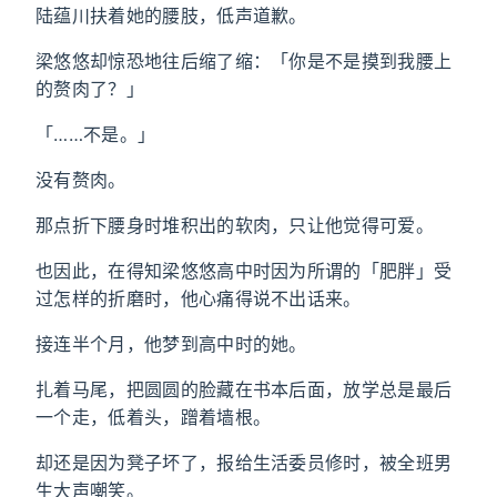
陆蕴川扶着她的腰肢，低声道歉。
梁悠悠却惊恐地往后缩了缩：「你是不是摸到我腰上
的赘肉了？」
「……不是。」
没有赘肉。
那点折下腰身时堆积出的软肉，只让他觉得可爱。
也因此，在得知梁悠悠高中时因为所谓的「肥胖」受
过怎样的折磨时，他心痛得说不出话来。
接连半个月，他梦到高中时的她。
扎着马尾，把圆圆的脸藏在书本后面，放学总是最后
一个走，低着头，蹭着墙根。
却还是因为凳子坏了，报给生活委员修时，被全班男
生大声嘲笑。