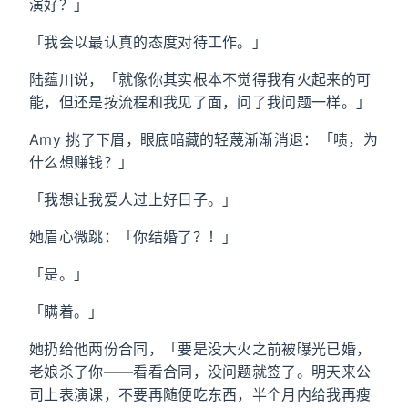
演好？」
「我会以最认真的态度对待工作。」
陆蕴川说，「就像你其实根本不觉得我有火起来的可
能，但还是按流程和我见了面，问了我问题一样。」
Amy 挑了下眉，眼底暗藏的轻蔑渐渐消退：「啧，为
什么想赚钱？」
「我想让我爱人过上好日子。」
她眉心微跳：「你结婚了？！」
「是。」
「瞒着。」
她扔给他两份合同，「要是没大火之前被曝光已婚，
老娘杀了你——看看合同，没问题就签了。明天来公
司上表演课，不要再随便吃东西，半个月内给我再瘦