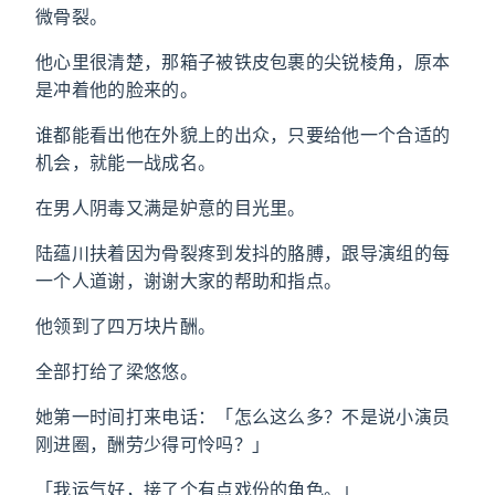
微骨裂。
他心里很清楚，那箱子被铁皮包裹的尖锐棱角，原本
是冲着他的脸来的。
谁都能看出他在外貌上的出众，只要给他一个合适的
机会，就能一战成名。
在男人阴毒又满是妒意的目光里。
陆蕴川扶着因为骨裂疼到发抖的胳膊，跟导演组的每
一个人道谢，谢谢大家的帮助和指点。
他领到了四万块片酬。
全部打给了梁悠悠。
她第一时间打来电话：「怎么这么多？不是说小演员
刚进圈，酬劳少得可怜吗？」
「我运气好，接了个有点戏份的角色。」