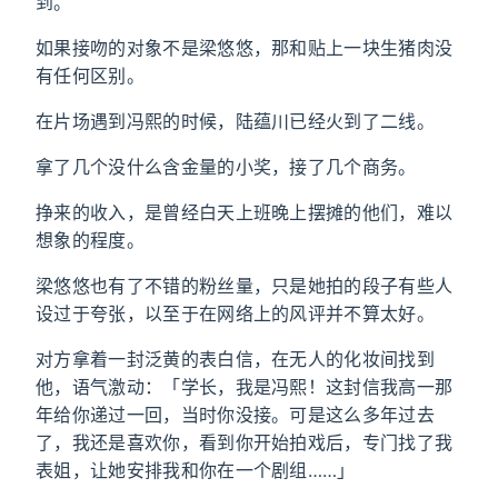
到。
如果接吻的对象不是梁悠悠，那和贴上一块生猪肉没
有任何区别。
在片场遇到冯熙的时候，陆蕴川已经火到了二线。
拿了几个没什么含金量的小奖，接了几个商务。
挣来的收入，是曾经白天上班晚上摆摊的他们，难以
想象的程度。
梁悠悠也有了不错的粉丝量，只是她拍的段子有些人
设过于夸张，以至于在网络上的风评并不算太好。
对方拿着一封泛黄的表白信，在无人的化妆间找到
他，语气激动：「学长，我是冯熙！这封信我高一那
年给你递过一回，当时你没接。可是这么多年过去
了，我还是喜欢你，看到你开始拍戏后，专门找了我
表姐，让她安排我和你在一个剧组……」