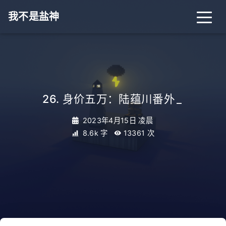
我不是盐神
26. 身价五万：陆蕴川番外
_
2023年4月15日 凌晨
8.6k 字
13361
次