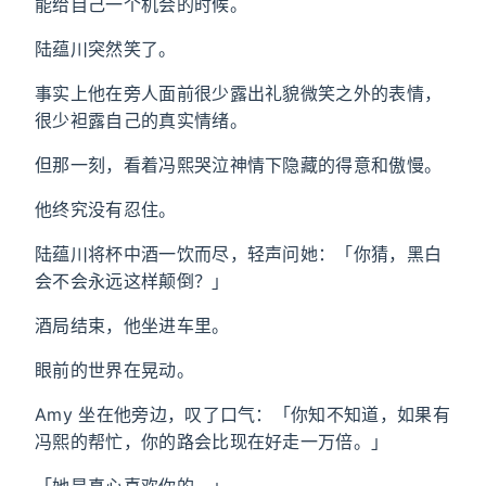
能给自己一个机会的时候。
陆蕴川突然笑了。
事实上他在旁人面前很少露出礼貌微笑之外的表情，
很少袒露自己的真实情绪。
但那一刻，看着冯熙哭泣神情下隐藏的得意和傲慢。
他终究没有忍住。
陆蕴川将杯中酒一饮而尽，轻声问她：「你猜，黑白
会不会永远这样颠倒？」
酒局结束，他坐进车里。
眼前的世界在晃动。
Amy 坐在他旁边，叹了口气：「你知不知道，如果有
冯熙的帮忙，你的路会比现在好走一万倍。」