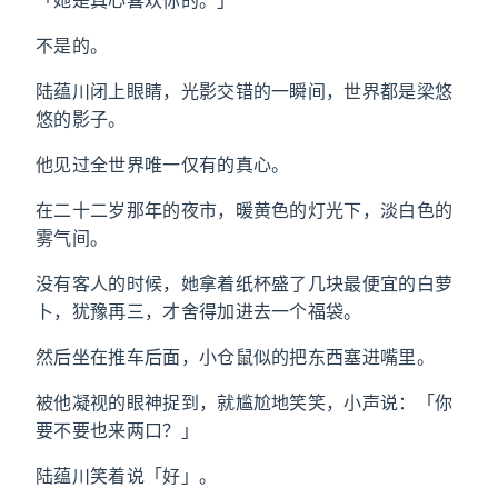
「她是真心喜欢你的。」
不是的。
陆蕴川闭上眼睛，光影交错的一瞬间，世界都是梁悠
悠的影子。
他见过全世界唯一仅有的真心。
在二十二岁那年的夜市，暖黄色的灯光下，淡白色的
雾气间。
没有客人的时候，她拿着纸杯盛了几块最便宜的白萝
卜，犹豫再三，才舍得加进去一个福袋。
然后坐在推车后面，小仓鼠似的把东西塞进嘴里。
被他凝视的眼神捉到，就尴尬地笑笑，小声说：「你
要不要也来两口？」
陆蕴川笑着说「好」。