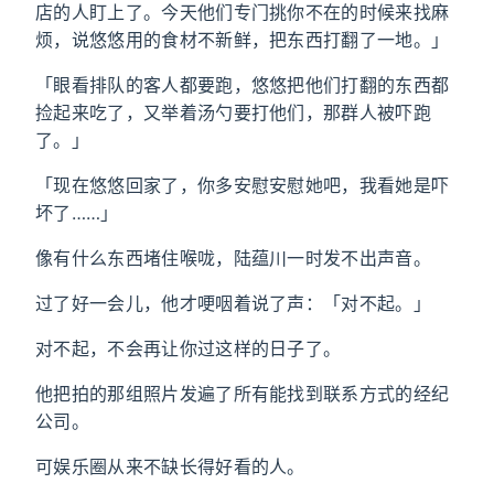
店的人盯上了。今天他们专门挑你不在的时候来找麻
烦，说悠悠用的食材不新鲜，把东西打翻了一地。」
「眼看排队的客人都要跑，悠悠把他们打翻的东西都
捡起来吃了，又举着汤勺要打他们，那群人被吓跑
了。」
「现在悠悠回家了，你多安慰安慰她吧，我看她是吓
坏了……」
像有什么东西堵住喉咙，陆蕴川一时发不出声音。
过了好一会儿，他才哽咽着说了声：「对不起。」
对不起，不会再让你过这样的日子了。
他把拍的那组照片发遍了所有能找到联系方式的经纪
公司。
可娱乐圈从来不缺长得好看的人。