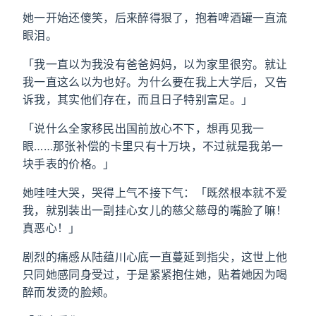
她一开始还傻笑，后来醉得狠了，抱着啤酒罐一直流
眼泪。
「我一直以为我没有爸爸妈妈，以为家里很穷。就让
我一直这么以为也好。为什么要在我上大学后，又告
诉我，其实他们存在，而且日子特别富足。」
「说什么全家移民出国前放心不下，想再见我一
眼……那张补偿的卡里只有十万块，不过就是我弟一
块手表的价格。」
她哇哇大哭，哭得上气不接下气：「既然根本就不爱
我，就别装出一副挂心女儿的慈父慈母的嘴脸了嘛！
真恶心！」
剧烈的痛感从陆蕴川心底一直蔓延到指尖，这世上他
只同她感同身受过，于是紧紧抱住她，贴着她因为喝
醉而发烫的脸颊。