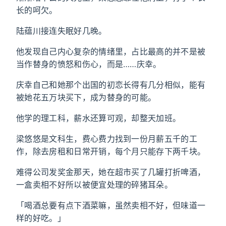
长的呵欠。
陆蕴川接连失眠好几晚。
他发现自己内心复杂的情绪里，占比最高的并不是被
当作替身的愤怒和伤心，而是……庆幸。
庆幸自己和她那个出国的初恋长得有几分相似，能有
被她花五万块买下，成为替身的可能。
他学的理工科，薪水还算可观，却整天加班。
梁悠悠是文科生，费心费力找到一份月薪五千的工
作，除去房租和日常开销，每个月只能存下两千块。
难得公司发奖金那天，她在超市买了几罐打折啤酒，
一盒卖相不好所以被便宜处理的碎猪耳朵。
「喝酒总要有点下酒菜嘛，虽然卖相不好，但味道一
样的好吃。」