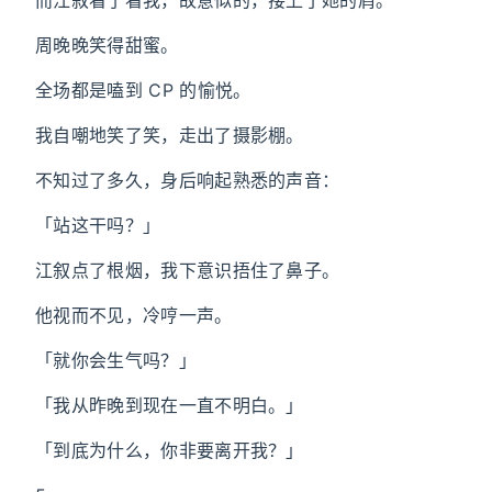
而江叙看了看我，故意似的，搂上了她的肩。
周晚晚笑得甜蜜。
全场都是嗑到 CP 的愉悦。
我自嘲地笑了笑，走出了摄影棚。
不知过了多久，身后响起熟悉的声音：
「站这干吗？」
江叙点了根烟，我下意识捂住了鼻子。
他视而不见，冷哼一声。
「就你会生气吗？」
「我从昨晚到现在一直不明白。」
「到底为什么，你非要离开我？」