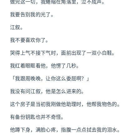
做完这一切，我蜷缩在角落里，泣不成声。
我要告别我的光了。
江叙。
我不要喜欢你了。
哭得上气不接下气时，面前出现了一双小白鞋。
我红着眼眶看他，他愣了几秒。
「我跟周晚晚，让你这么委屈啊？」
我没有问江叙，他是怎么进来的。
这个房子是当初我刚做他助理时，他帮我物色的。
有备份钥匙也并不奇怪。
他蹲下身，满脸心疼，指腹一点点拭去我的泪水。