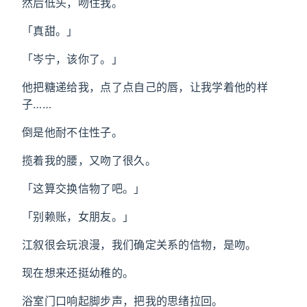
然后低头，吻住我。
「真甜。」
「岑宁，该你了。」
他把糖递给我，点了点自己的唇，让我学着他的样
子……
倒是他耐不住性子。
揽着我的腰，又吻了很久。
「这算交换信物了吧。」
「别赖账，女朋友。」
江叙很会玩浪漫，我们确定关系的信物，是吻。
现在想来还挺幼稚的。
浴室门口响起脚步声，把我的思绪拉回。