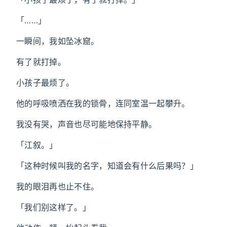
「……」
一瞬间，我如坠冰窟。
有了就打掉。
小孩子最烦了。
他的呼吸喷洒在我的锁骨，连同室温一起攀升。
我没有哭，声音也尽可能地保持平静。
「江叙。」
「这种时候叫我的名字，知道会有什么后果吗？」
我的眼泪再也止不住。
「我们别这样了。」