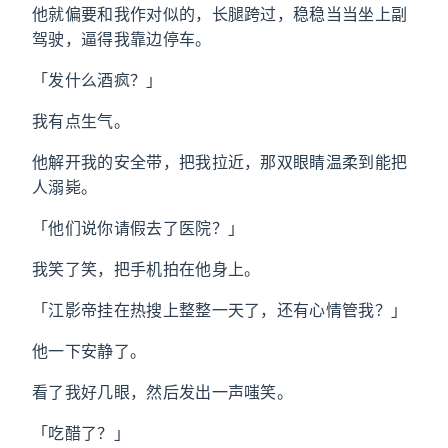
他就偏要和我作对似的，长腿跨过，稳稳当当坐上副
驾驶，逼得我靠边停车。
「发什么酒疯？」
我有点生气。
他解开我的安全带，把我拉近，那双眼睛温柔到能把
人溺毙。
「他们说你请假去了医院？」
我笑了笑，把手机拍在他身上。
「江影帝挂在热搜上整整一天了，还有心情管我？」
他一下安静了。
看了我好几眼，然后发出一声嗤笑。
「吃醋了？」