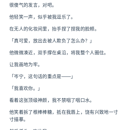
很傻气的发言，对吧。
他轻笑一声，似乎被我逗乐了。
在无人的化妆间里，抬手捏了捏我的脸颊。
「真可爱，放出去被人欺负了怎么办？」
他微微凑近，双手撑在桌沿，将我整个人圈住。
让我画地为牢。
「岑宁，这句话的重点是——」
「我喜欢你。」
看着这张顶级神颜，我不禁咽了咽口水。
他笑着拆了根棒棒糖，抵在我唇上，饶有兴致地一寸
寸描摹。