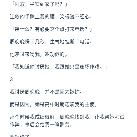
「阿叙，平安到家了吗？」
江叙的手揽上我的腰，笑得漫不经心。
「装什么？有必要这个点打来电话？」
周晚晚愣了几秒，生气地挂断了电话。
他凑过来吻我，邀功似的。
「我知道你讨厌她，我跟她只是逢场作戏。」
3
我讨厌周晚晚，并不是因为嫉妒。
而是因为，她是高中时期霸凌我的主使。
那个时候我成绩很好，周晚晚找到我，让我帮她考试
作弊，事后会给我一笔酬劳。