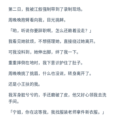
第二日，我被江叙强制带到了录制现场。
周晚晚抱臂看向我，目光挑衅。
「哟，听说你要辞职啊，怎么还赖着没走？」
我看见她就烦，不想搭理她，直接绕过她离开。
可我没料到，她伸出脚，绊了我一下。
重重摔倒在地时，我下意识护住了肚子。
周晚晚挑了挑眉，什么也没说，转身离开了。
还是小王扶的我。
我浑身脏兮兮的，手还磨破了皮，他又好心领我去洗
手间。
「宁姐，你在这等我，我找服装老师拿件新衣服。」