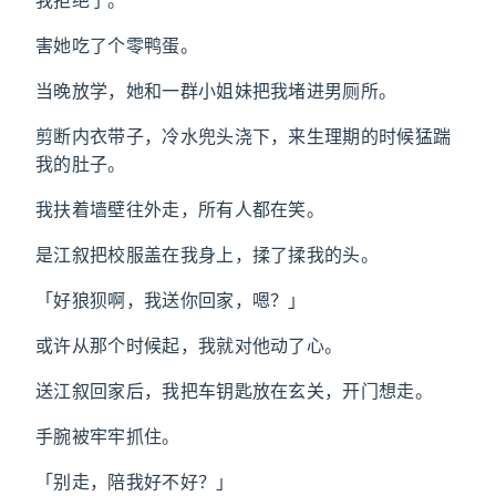
我拒绝了。
害她吃了个零鸭蛋。
当晚放学，她和一群小姐妹把我堵进男厕所。
剪断内衣带子，冷水兜头浇下，来生理期的时候猛踹
我的肚子。
我扶着墙壁往外走，所有人都在笑。
是江叙把校服盖在我身上，揉了揉我的头。
「好狼狈啊，我送你回家，嗯？」
或许从那个时候起，我就对他动了心。
送江叙回家后，我把车钥匙放在玄关，开门想走。
手腕被牢牢抓住。
「别走，陪我好不好？」