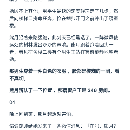
她顾不上其他，用平生最快的速度轻声走了几步，然
后向楼梯口拼命狂奔，抢在鲍帅开门之前冲出了寝室
楼。
熊月沿着来路猛跑，此刻天已经黑透了，一阵微风使
远处的树林发出沙沙的声响。熊月跑着跑着回头一
看，看见宿舍楼二楼有个男生正站在窗前静静地望着
她。
那男生穿着一件白色的衣服 ，脸部是模糊的一团，看
不真切。
熊月辨认了一下位置 ，那扇窗户正是 246 房间。
04
晚上回到家，熊月越想越害怕。
偏偏鲍帅给她发来了一条微信消息：「在吗，熊月？