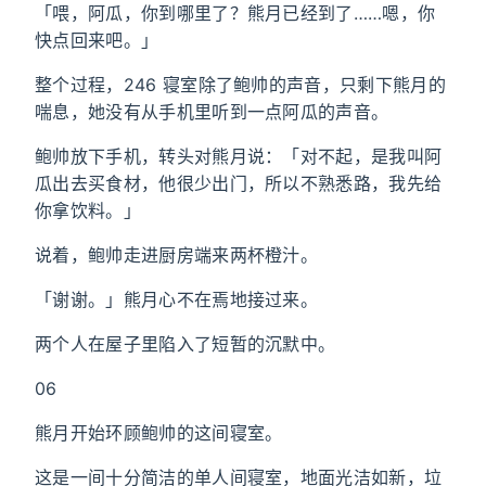
「喂，阿瓜，你到哪里了？熊月已经到了……嗯，你
快点回来吧。」
整个过程，246 寝室除了鲍帅的声音，只剩下熊月的
喘息，她没有从手机里听到一点阿瓜的声音。
鲍帅放下手机，转头对熊月说：「对不起，是我叫阿
瓜出去买食材，他很少出门，所以不熟悉路，我先给
你拿饮料。」
说着，鲍帅走进厨房端来两杯橙汁。
「谢谢。」熊月心不在焉地接过来。
两个人在屋子里陷入了短暂的沉默中。
06
熊月开始环顾鲍帅的这间寝室。
这是一间十分简洁的单人间寝室，地面光洁如新，垃