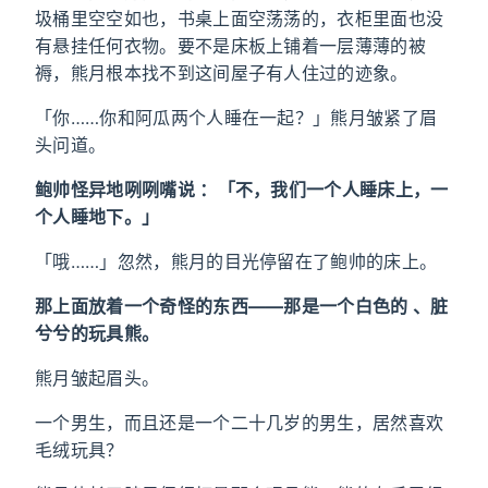
圾桶里空空如也，书桌上面空荡荡的，衣柜里面也没
有悬挂任何衣物。要不是床板上铺着一层薄薄的被
褥，熊月根本找不到这间屋子有人住过的迹象。
「你……你和阿瓜两个人睡在一起？」熊月皱紧了眉
头问道。
鲍帅怪异地咧咧嘴说 ：「不，我们一个人睡床上，一
个人睡地下。」
「哦……」忽然，熊月的目光停留在了鲍帅的床上。
那上面放着一个奇怪的东西——那是一个白色的 、脏
兮兮的玩具熊。
熊月皱起眉头。
一个男生，而且还是一个二十几岁的男生，居然喜欢
毛绒玩具？