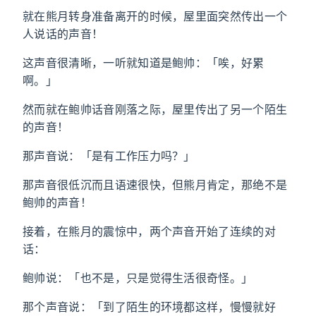
就在熊月转身准备离开的时候，屋里面突然传出一个
人说话的声音！
这声音很清晰，一听就知道是鲍帅：「唉，好累
啊。」
然而就在鲍帅话音刚落之际，屋里传出了另一个陌生
的声音！
那声音说：「是有工作压力吗？」
那声音很低沉而且语速很快，但熊月肯定，那绝不是
鲍帅的声音！
接着，在熊月的震惊中，两个声音开始了连续的对
话：
鲍帅说：「也不是，只是觉得生活很奇怪。」
那个声音说：「到了陌生的环境都这样，慢慢就好