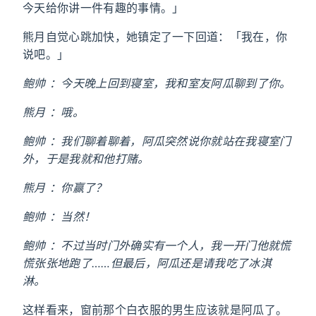
今天给你讲一件有趣的事情。」
熊月自觉心跳加快，她镇定了一下回道：「我在，你
说吧。」
鲍帅 ：今天晚上回到寝室，我和室友阿瓜聊到了你。
熊月 ：哦。
鲍帅 ：我们聊着聊着，阿瓜突然说你就站在我寝室门
外，于是我就和他打赌。
熊月 ：你赢了？
鲍帅 ：当然！
鲍帅 ：不过当时门外确实有一个人，我一开门他就慌
慌张张地跑了……但最后，阿瓜还是请我吃了冰淇
淋。
这样看来，窗前那个白衣服的男生应该就是阿瓜了。