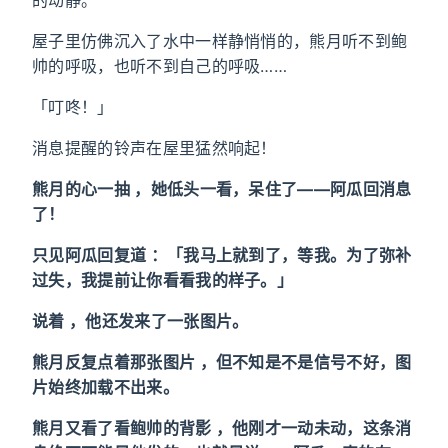
屋子里仿佛沉入了水中一样静悄悄的，熊月听不到鲍
帅的呼吸，也听不到自己的呼吸……
「叮咚！」
消息提醒的铃声在屋里猛然响起！
熊月的心一抽 ，她低头一看，呆住了——阿瓜回消息
了！
只见阿瓜回复道 ：「我马上就到了，等我。为了弥补
过失，我提前让你看看我的样子。」
说着 ，他还发来了一张图片。
熊月反复点着那张图片 ，但不知是不是信号不好，图
片始终加载不出来。
熊月又看了看鲍帅的背影 ，他刚才一动未动，这条消