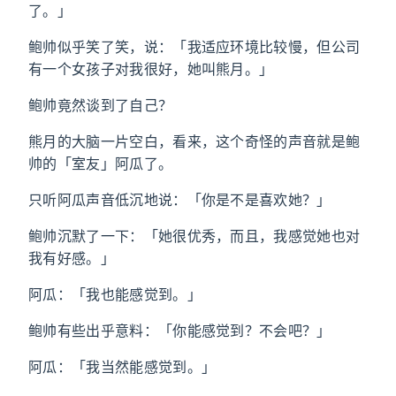
了。」
鲍帅似乎笑了笑，说：「我适应环境比较慢，但公司
有一个女孩子对我很好，她叫熊月。」
鲍帅竟然谈到了自己？
熊月的大脑一片空白，看来，这个奇怪的声音就是鲍
帅的「室友」阿瓜了。
只听阿瓜声音低沉地说：「你是不是喜欢她？」
鲍帅沉默了一下：「她很优秀，而且，我感觉她也对
我有好感。」
阿瓜：「我也能感觉到。」
鲍帅有些出乎意料：「你能感觉到？不会吧？」
阿瓜：「我当然能感觉到。」