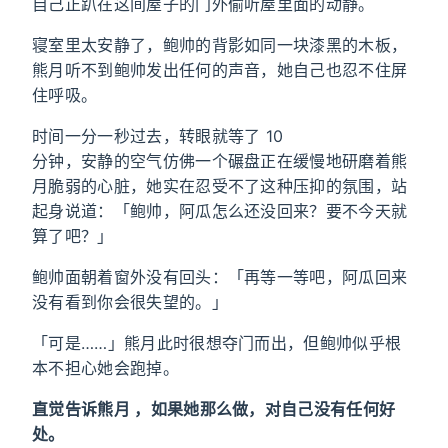
自己正趴在这间屋子的门外偷听屋里面的动静。
寝室里太安静了，鲍帅的背影如同一块漆黑的木板，
熊月听不到鲍帅发出任何的声音，她自己也忍不住屏
住呼吸。
时间一分一秒过去，转眼就等了 10
分钟，安静的空气仿佛一个碾盘正在缓慢地研磨着熊
月脆弱的心脏，她实在忍受不了这种压抑的氛围，站
起身说道：「鲍帅，阿瓜怎么还没回来？要不今天就
算了吧？」
鲍帅面朝着窗外没有回头：「再等一等吧，阿瓜回来
没有看到你会很失望的。」
「可是……」熊月此时很想夺门而出，但鲍帅似乎根
本不担心她会跑掉。
直觉告诉熊月 ，如果她那么做，对自己没有任何好
处。