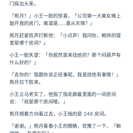
门探出头来。
「熊月？」小王一脸的惊喜，「公司第一大美女晚上
敲开我的房门，难道是……喜从天降？」
熊月赶紧低声打断他：「小点声！我问你，鲍帅的寝
室是哪个房间？」
小王一脸失望：「你居然是来找他的？那个闷葫芦有
什么好的？」
「去你的！我跟你说正经事呢，我是找他有事情！」
熊月拉下脸来。
小王立马老实了，他指了指走廊最里面的一间房间
说：「就是那个房间喽。」
熊月顺着方向看过去，小王指的是 246 房间。
「谢谢。」熊月看着小王的眼睛，犹豫了一下，「鲍