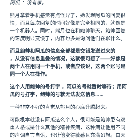
阿瓜 ：没有家。
熊月拿着手机感觉有点怪异了，她发现阿瓜的回复很
快，而且每次回复的时间好像是完全相同的，就像是
一个机器人。同时，熊月也在和鲍帅聊天，鲍帅回复
的速度明显变慢了，内容也多是询问他们在聊什么。
而且鲍帅和阿瓜的信息全部都是交错发送过来的
，从没有信息重叠的情况，这就很可疑了——好像是
两个人在用同一个手机，或者应该说，这两个账号是
同一个人在操作。
这个人用鲍帅的号打字 ，阿瓜的号就暂时等待；用阿
瓜的号打字，鲍帅的号就无法发送信息……
一种非常不好的直觉从熊月的心底升腾起来。
可能根本就没有阿瓜这么个人，很可能是鲍帅患有双
重人格或是什么其他的精神疾病，这种病让他用不同
的声调自言自语，也让他变得敏感且充满幻想。白天