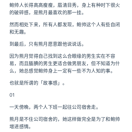
鲍帅人长得高高瘦瘦，眉清目秀，身上有种时下很火
的破碎感，是熊月最喜欢的那一挂。
然而相处下来，所有人都发现，鲍帅这个人有些自闭
和无趣。
到最后，只有熊月愿意跟他说说话。
因为熊月觉得自己找到这么合眼缘的男生实在不容
易，而且腼腆的男生更适合做男朋友，但不知道为什
么，她总感觉鲍帅身上一定有一些不为人知的事。
也就是所谓的「故事感」。
01
一天傍晚，两个人下班一起往公司宿舍走。
熊月是不住公司宿舍的，她这样做完全是为了和鲍帅
增进感情。