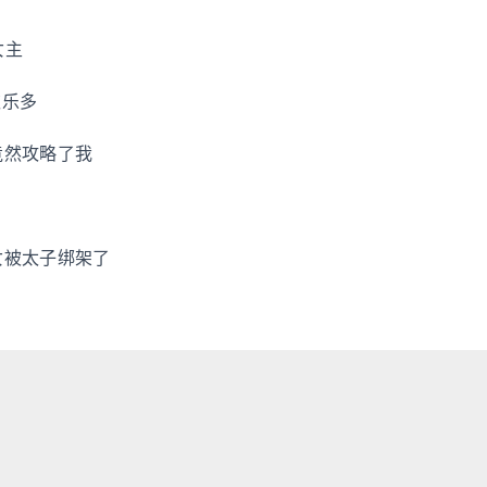
女主
欢乐多
年竟然攻略了我
圣女被太子绑架了