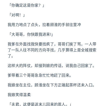
「你确定这是你家？」
「对啊！」
我用力地点了点头，拉着顾淮的手就往里冲
「大哥哥，你快跟我进来!」
我爹在外面找我快要找疯了，哥哥们挨了骂，一人带
了一队人往不同的方向寻找，几乎算得上是全城搜索
了。
这样大的阵仗，却接到娘的传话，说我自己回家了。
爹带着三个哥哥急急忙忙地赶了回来。
我娘坐在主位，顾淮坐在下方正端起茶杯还未入口。
我娘笑得温柔
「夫君，这便是送末儿回来的恩人。」