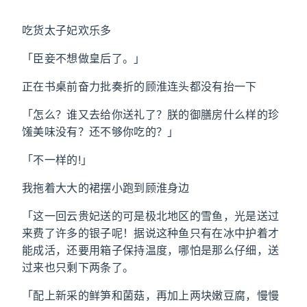
吃货太子妃欢乐多
「臣妾不想做皇后了。」
正在书桌前奋力批奏折的顾淮连头都没有抬一下
「怎么？谁又去给你送礼了？朕的御膳房什么样的珍
馐美味没有？还不够你吃的？」
「不一样的!」
我拖着大大的裙摆小跑到顾淮身边
「这一回云贵妃送的可是极北地区的雪鱼，光是送过
来费了许多的银子呢！据说这种鱼只有在冰中护着才
能成活，还要用箱子保持温度，哪怕是那么仔细，送
过来也只剩下两条了。
「配上新采的鲜笋和菌菇，再加上两块嫩豆腐，慢慢