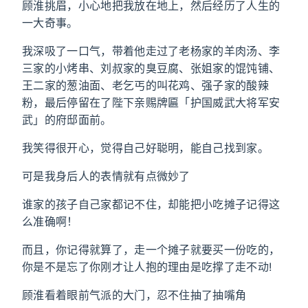
顾淮挑眉，小心地把我放在地上，然后经历了人生的
一大奇事。
我深吸了一口气，带着他走过了老杨家的羊肉汤、李
三家的小烤串、刘叔家的臭豆腐、张姐家的馄饨铺、
王二家的葱油面、老乞丐的叫花鸡、强子家的酸辣
粉，最后停留在了陛下亲赐牌匾「护国威武大将军安
武」的府邸面前。
我笑得很开心，觉得自己好聪明，能自己找到家。
可是我身后人的表情就有点微妙了
谁家的孩子自己家都记不住，却能把小吃摊子记得这
么准确啊！
而且，你记得就算了，走一个摊子就要买一份吃的，
你是不是忘了你刚才让人抱的理由是吃撑了走不动!
顾淮看着眼前气派的大门，忍不住抽了抽嘴角