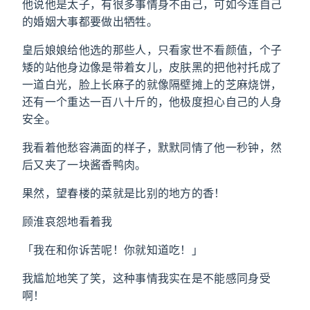
他说他是太子，有很多事情身不由己，可如今连自己
的婚姻大事都要做出牺牲。
皇后娘娘给他选的那些人，只看家世不看颜值，个子
矮的站他身边像是带着女儿，皮肤黑的把他衬托成了
一道白光，脸上长麻子的就像隔壁摊上的芝麻烧饼，
还有一个重达一百八十斤的，他极度担心自己的人身
安全。
我看着他愁容满面的样子，默默同情了他一秒钟，然
后又夹了一块酱香鸭肉。
果然，望春楼的菜就是比别的地方的香！
顾淮哀怨地看着我
「我在和你诉苦呢！你就知道吃！」
我尴尬地笑了笑，这种事情我实在是不能感同身受
啊！