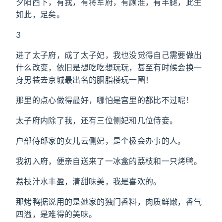
夕阳西下，有我，有将军府，有顾淮，有羊腿，此生
如此，足矣。
3
进了太子府，成了太子妃，我也没觉得自己需要做出
什么改变，依旧是想吃吃想玩玩，甚至有时候会换一
身男装去京城最出名的胭脂楼玩一圈！
那里的点心做得最好，哪怕是宫里的都比不过呢！
太子府内除了我，还有三位侧妃和几位侍妾。
户部侍郎家的女儿云侧妃，是个极会办事的人。
我初入府，便亲自送来了一冰盒的荔枝和一只烤鸭。
荔枝汁水丰盈，清甜味美，我是喜欢的。
那烤鸭据说用的是她家的独门香料，肉质鲜嫩，香气
四溢，是难得的美味。