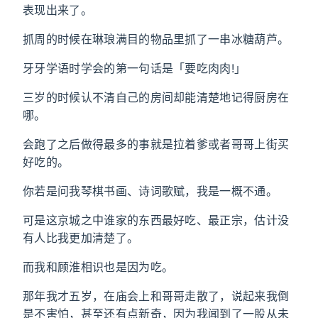
表现出来了。
抓周的时候在琳琅满目的物品里抓了一串冰糖葫芦。
牙牙学语时学会的第一句话是「要吃肉肉!」
三岁的时候认不清自己的房间却能清楚地记得厨房在
哪。
会跑了之后做得最多的事就是拉着爹或者哥哥上街买
好吃的。
你若是问我琴棋书画、诗词歌赋，我是一概不通。
可是这京城之中谁家的东西最好吃、最正宗，估计没
有人比我更加清楚了。
而我和顾淮相识也是因为吃。
那年我才五岁，在庙会上和哥哥走散了，说起来我倒
是不害怕，甚至还有点新奇，因为我闻到了一股从未