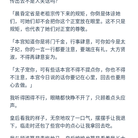
传出去不是人笑话吗？
「晨昏定省是老祖宗传下来的规矩，你倒是体谅她
们，可她们却不会把你这个正室放在眼里。这不只是
规矩，也代表了她们对正室的尊敬。
「本宫知道你是将门千金，行事肆意，可你如今是太
子妃，你的一言一行都要注意，要端庄有礼，大方贤
淑，不得再肆意妄为。
「太子宠你，可有些话本宫不得不提点你，你也不得
不注意，本宫今日说的话你要记在心里，回去也要用
心去做。」
我听得困得不行，眼睛都快睁不开了，只顾着点头应
声。
皇后看我的样子，无奈地叹了一口气，摆摆手让我退
下，临走时还包了些宫中的点心让我拿回去吃。