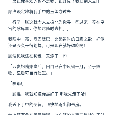
「反正你喜欢的也不是我，正好废了我立别人去!」
顾淮淡定地将我手中的玉玺夺过去
「行了，朕这就命人去极北为你寻一些过来，养在皇
宫的冰库里，你想吃随时去抓。」
我眼中一亮，眨巴眨巴，比起暂时的口腹之欲，好像
还是长久来得划算，可是现在就好想吃啊！
顾淮见我还在犹豫，又添了一句
「云贵妃贿赂皇后，回自己宫中反省一月，至于赃
物，皇后可自行处置。」
「噢耶!」
「顾淮，我就知道你最好了!那我先走了哈!」
我丢下手中的圣旨，飞快地跑出御书房。