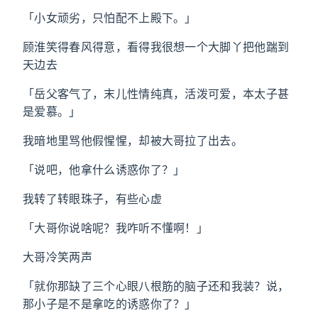
「小女顽劣，只怕配不上殿下。」
顾淮笑得春风得意，看得我很想一个大脚丫把他踹到
天边去
「岳父客气了，末儿性情纯真，活泼可爱，本太子甚
是爱慕。」
我暗地里骂他假惺惺，却被大哥拉了出去。
「说吧，他拿什么诱惑你了？」
我转了转眼珠子，有些心虚
「大哥你说啥呢？我咋听不懂啊！」
大哥冷笑两声
「就你那缺了三个心眼八根筋的脑子还和我装？说，
那小子是不是拿吃的诱惑你了？」