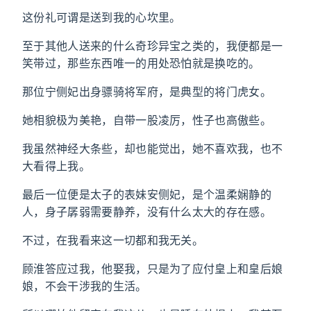
这份礼可谓是送到我的心坎里。
至于其他人送来的什么奇珍异宝之类的，我便都是一
笑带过，那些东西唯一的用处恐怕就是换吃的。
那位宁侧妃出身骠骑将军府，是典型的将门虎女。
她相貌极为美艳，自带一股凌厉，性子也高傲些。
我虽然神经大条些，却也能觉出，她不喜欢我，也不
大看得上我。
最后一位便是太子的表妹安侧妃，是个温柔娴静的
人，身子孱弱需要静养，没有什么太大的存在感。
不过，在我看来这一切都和我无关。
顾淮答应过我，他娶我，只是为了应付皇上和皇后娘
娘，不会干涉我的生活。