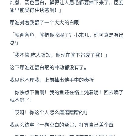
炖煮，汤色雪白，鲜得让人眉毛都要掉下来了，臣妾
哪里能受得住诱惑啊！」
顾淮对着我翻了一个大大的白眼
「就两条鱼，就把你收服了？小末儿，你可真是有出
息!」
「我不管!吃人嘴短，你现在就下旨废了我！」
这下顾淮连翻白眼的冲动都没有了。
我见他不理我，上前抽出他手中的奏折
「你快点下旨啊！我的鱼还在锅上炖着呢！回去晚了
就不鲜了!
「哎呀！你这个人怎么磨磨蹭蹭的!」
我从旁边拿了一卷空白的圣旨，打算自己盖个章