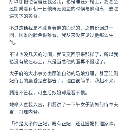
所以哪怕他留宿在我这儿，也是睡在外榻上，我甚至
还期盼着有朝一日他再无顾忌的时候与他和离，去吃
遍天下的美食。
不过这话我是不敢当着他的面说的，之前说漏过一
回，顾淮的脸色很难看，我从来没有见过他那么生
气。
不过也没几天的时间，就又变回原来那样了，所以我
也没有放在心上，只是当着他的面再不提起了。
太子府的大小事务由顾淮自幼的奶娘打理，甚至连侧
妃侍妾的晨昏定省都省了，理由很简单，我起不来。
顾淮不管我，可皇后娘娘却是看不惯。
她命人宣我入宫，和我讲了一下午女子该如何侍奉夫
君，打理内务。
「你是太子的正妃，既有正妃，还让嬷嬷打理家事，