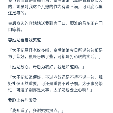
我与顾淮算是青梅竹马，皇后娘娘也算是看着我长大
的，她虽对我这个儿媳的作为有些不满，可到底心里
还是疼的。
皇后身边的容姑姑送我到宫门口，顾淮的马车正在门
口等着。
容姑姑看着我笑道
「太子妃莫怪老奴多嘴，皇后娘娘今日所说句句都是
为了您好，虽是唠叨了些，可都是打心眼的实话。」
「姑姑放心，母后为我好，我是知道的。」
「太子妃知道便好，不过老奴还是不得不说一句，规
矩礼仪固然重要，可还是重要不过子嗣。太子事务繁
忙，可这子嗣亦是大事，太子妃也要上心啊！」
我脸上有些发烫
「我知道了，多谢姑姑提点。」