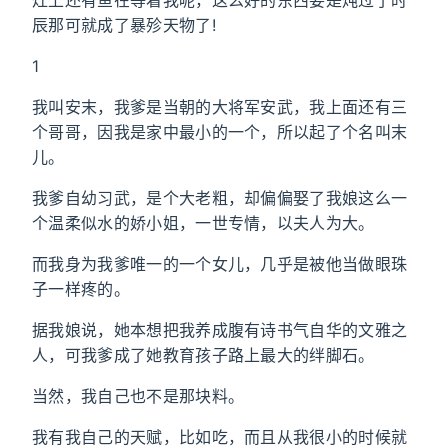
灶上还有鱼在等着我呢，这么好的东西要是炖过了时
辰那可就成了暴殄天物了!
1
我叫安末，我爹是当朝的大将军安武，我上面还有三
个哥哥，因我是家中最小的一个，所以起了个名叫末
儿。
我爹自幼习武，是个大老粗，却偏偏娶了我娘这么一
个温柔似水的娇小姐，一世专情，以夫人为大。
而我身为我爹唯一的一个女儿，几乎是被他当做眼珠
子一样疼的。
据我娘说，她本想把我养成腹有诗书气自华的文雅之
人，可我爹成了她教育孩子路上最大的绊脚石。
当然，我自己也不是那块料。
我有我自己的天赋，比如吃，而且从我很小的时候就