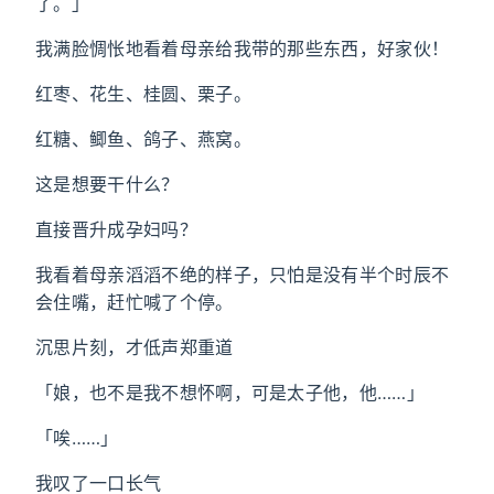
了。」
我满脸惆怅地看着母亲给我带的那些东西，好家伙！
红枣、花生、桂圆、栗子。
红糖、鲫鱼、鸽子、燕窝。
这是想要干什么？
直接晋升成孕妇吗？
我看着母亲滔滔不绝的样子，只怕是没有半个时辰不
会住嘴，赶忙喊了个停。
沉思片刻，才低声郑重道
「娘，也不是我不想怀啊，可是太子他，他……」
「唉……」
我叹了一口长气