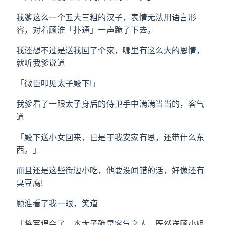
我爹这么一个五大三粗的汉子，表情无法用语言形
容，对着顾淮「扑通」一声跪了下去。
我还想不过是送我回了个家，哪里有这么大的恩情，
就听我爹说道
「微臣叩见太子殿下!」
我爹看了一眼太子身后的侍卫手中满满当当的，客气
道
「殿下送小女回来，已是于我安家有恩，还带什么东
西。」
而且还是这些街边小吃，他要没闻错的话，好像还有
臭豆腐!
顾淮看了我一眼，笑道
「将军误会了，本太子确是客气之人，既然送顾小姐