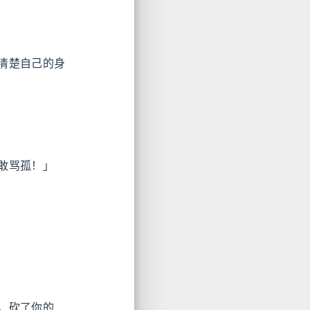
清楚自己的身
敢骂孤！」
，砍了你的