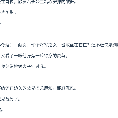
坐在首位，欣赏着长公主精心安排的歌舞。
一片阴影。
—
命令道：「甄贞，你个将军之女，也敢坐在首位？还不赶快滚到
，又看了一眼他身旁一脸得意的夏蓉。
，便经常挑拨太子针对我。
。
不给远在边关的父兄招惹麻烦，能忍就忍。
父兄战死了。
挂。