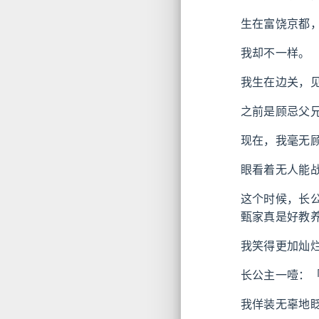
生在富饶京都
我却不一样。
我生在边关，
之前是顾忌父
现在，我毫无
眼看着无人能
这个时候，长
甄家真是好教
我笑得更加灿
长公主一噎：
我佯装无辜地