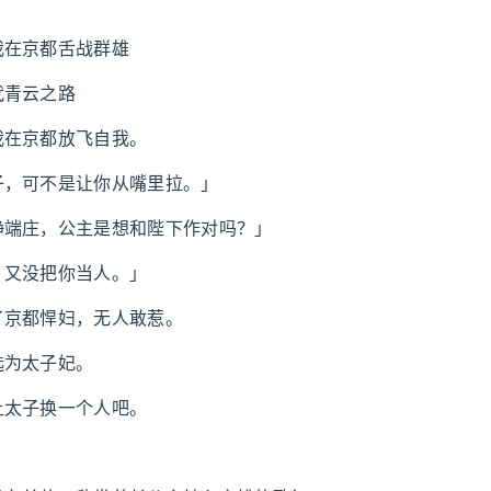
我在京都舌战群雄
代青云之路
我在京都放飞自我。
子，可不是让你从嘴里拉。」
静端庄，公主是想和陛下作对吗？」
，又没把你当人。」
了京都悍妇，无人敢惹。
选为太子妃。
让太子换一个人吧。