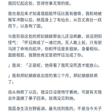
我回忆起这些，觉得世事无常的很。
我也是后来才知道我姐姐怀珏比我有傲骨，我和她被
叛军冲散以后，她孤身上了有仙台，从百丈高台一跃
而下，以身殉了国。
与我形容这些的郑妃娘娘那会儿还没疯癫，说话阴阳
怪气：「怀珏摔成了一滩烂肉，无人敢上前，只有驸
马拼了命地向前冲，你和怀珏是亲姐妹，身量相似，
面貌相若，我猜他肯定是把怀珏当成了你。
」我说：「正是呢，他得看了我死没死透才能放心。
」我和郑妃娘娘逃出宫的第三个月，郑妃娘娘就疯
了。
自从她疯了以后，我没日没夜地守着她，可是有天我
去外面摘了果子回来，就再没见到她。
我孤身生活在野画湖，最先找到我的，不是当今天子