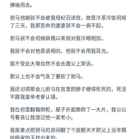
拂袖而去。
驸马他娘就不会被我母妃召进宫，故意冷茶冷饭伺候
了三天，我那苦命的婆婆就不会一病不起。
驸马就不会伺候病榻以来就对我冷眼相加。
我就不会对他恶语相向，他就不会甩我耳光。
我不受此大辱自然不会去跟父上哭诉。
那父上也不会气急了要砍了驸马。
我还记得那会儿驸马在宫里把脖子梗得死死的，死活
不跟我皇帝老爹认错。
我在府里翻箱倒柜，屋子外面跪倒了一大片，我公公
号着丧让我放过他一家老小。
我是差点把驸马的房间翻了个底朝天才把父上当年赐
给杨家的玉找出来的。