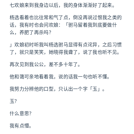
七欢娘来到我身边以后，我的身体渐渐好了起来。
杨选看着也比往常和气了点，倒没再说过恨我之类的
话，我有时也会问欢娘：「驸马留着我到底要做什
么，养肥了再杀吗？
」欢娘初时听我叫杨选驸马显得有点诧异，之后习惯
了，就只是笑笑，她晓得我聋了，说了我也听不见。
再次见到我公公，差不多十年了。
他和蔼可亲地看着我，说的话我一句也听不懂。
我努力分辨他的口型，只认出一个字「玉」。
玉？
什么意思？
我有点懵。