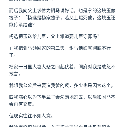
而后我向父上求情为驸马说好话，也是拿的这块玉做
筏子：「杨选是杨家独子，若父上赐死他，这块玉还
能传承给谁？
杨选把玉送给儿臣，父上难道要儿臣守寡吗？
」我把驸马领回家的第二天，驸马他娘就彻底不行
了。
杨家一日里大喜大悲之间起伏着，阖府对我是敢怒不
敢言。
我想我公公后来要造我爹的反，多少也是因为这个。
四我满心以为下半辈子会匆匆地过去，以后和驸马不
会再有交集。
但现实往往不如人意。