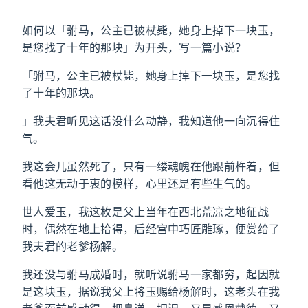
如何以「驸马，公主已被杖毙，她身上掉下一块玉，
是您找了十年的那块」为开头，写一篇小说？
「驸马，公主已被杖毙，她身上掉下一块玉，是您找
了十年的那块。
」我夫君听见这话没什么动静，我知道他一向沉得住
气。
我这会儿虽然死了，只有一缕魂魄在他跟前杵着，但
看他这无动于衷的模样，心里还是有些生气的。
世人爱玉，我这枚是父上当年在西北荒凉之地征战
时，偶然在地上拾得，后经宫中巧匠雕琢，便赏给了
我夫君的老爹杨解。
我还没与驸马成婚时，就听说驸马一家都穷，起因就
是这块玉，据说我父上将玉赐给杨解时，这老头在我