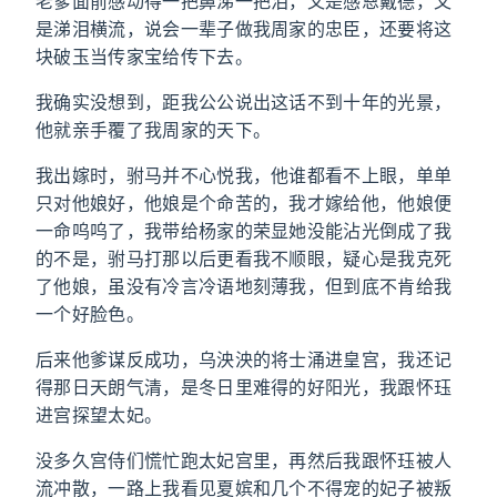
老爹面前感动得一把鼻涕一把泪，又是感恩戴德，又
是涕泪横流，说会一辈子做我周家的忠臣，还要将这
块破玉当传家宝给传下去。
我确实没想到，距我公公说出这话不到十年的光景，
他就亲手覆了我周家的天下。
我出嫁时，驸马并不心悦我，他谁都看不上眼，单单
只对他娘好，他娘是个命苦的，我才嫁给他，他娘便
一命呜呜了，我带给杨家的荣显她没能沾光倒成了我
的不是，驸马打那以后更看我不顺眼，疑心是我克死
了他娘，虽没有冷言冷语地刻薄我，但到底不肯给我
一个好脸色。
后来他爹谋反成功，乌泱泱的将士涌进皇宫，我还记
得那日天朗气清，是冬日里难得的好阳光，我跟怀珏
进宫探望太妃。
没多久宫侍们慌忙跑太妃宫里，再然后我跟怀珏被人
流冲散，一路上我看见夏嫔和几个不得宠的妃子被叛