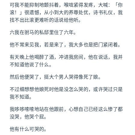
可我不能抑制地颤抖着，喉咙紧得发疼，大喊：「你
滚！」很遗憾，从小到大的养尊处优，诗书礼仪，我
找不出比滚更难听的话说给他听。
六我在驸马的私邸里住了六年。
他不常来见我，若是来了，我大多也是把门紧闭着。
有天晚上他喝醉了酒，冲进我房间，他在说话，我并
不知道他说了什么。
然后他便哭了，挺大个男人哭得像死了娘。
不过细想想他娘死时他是没怎么哭的，或许哭过只是
我不知道。
我哆哆嗦嗦地站在他跟前，心想自己已经这么惨了都
没哭，他哭个屁。
他有什么可哭的。