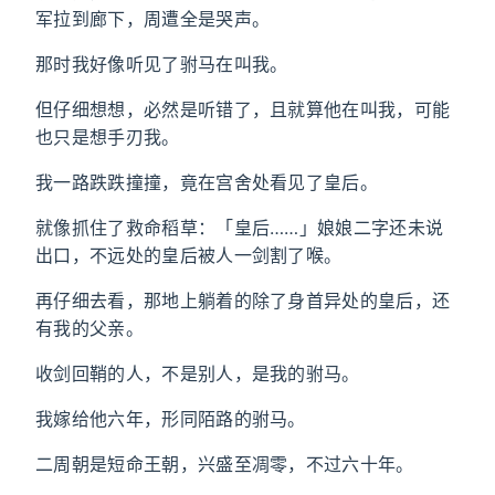
军拉到廊下，周遭全是哭声。
那时我好像听见了驸马在叫我。
但仔细想想，必然是听错了，且就算他在叫我，可能
也只是想手刃我。
我一路跌跌撞撞，竟在宫舍处看见了皇后。
就像抓住了救命稻草：「皇后……」娘娘二字还未说
出口，不远处的皇后被人一剑割了喉。
再仔细去看，那地上躺着的除了身首异处的皇后，还
有我的父亲。
收剑回鞘的人，不是别人，是我的驸马。
我嫁给他六年，形同陌路的驸马。
二周朝是短命王朝，兴盛至凋零，不过六十年。