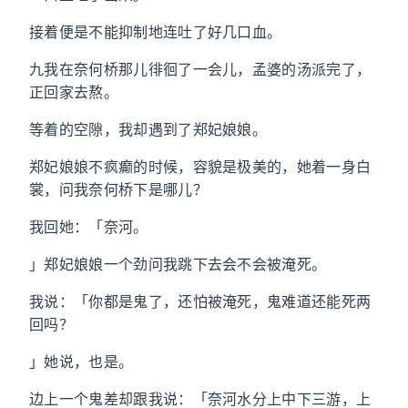
接着便是不能抑制地连吐了好几口血。
九我在奈何桥那儿徘徊了一会儿，孟婆的汤派完了，
正回家去熬。
等着的空隙，我却遇到了郑妃娘娘。
郑妃娘娘不疯癫的时候，容貌是极美的，她着一身白
裳，问我奈何桥下是哪儿？
我回她：「奈河。
」郑妃娘娘一个劲问我跳下去会不会被淹死。
我说：「你都是鬼了，还怕被淹死，鬼难道还能死两
回吗？
」她说，也是。
边上一个鬼差却跟我说：「奈河水分上中下三游，上