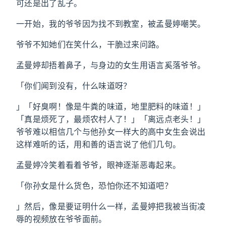
可还是出了乱子。
一开始，我的爷爷因为找不到教室，被孟曼婷嘲笑。
爷爷不知她们在笑什么，干脆过来问路。
孟曼婷却捂着鼻子，与身边的女生用语言奚落爷爷。
「你们闻到没有，什么味道呀？
」「好臭啊！像是牛粪的味道，地里肥料的味道！」
「真是烦死了，最烦农村人了！」「离远点老头！」
爷爷难以相信几个与他孙女一样大的高中女生会说出
这样难听的话，用和善的语言说了他们几句。
孟曼婷冷笑着看着爷爷，眼神逐渐恶毒起来。
「你孙女是什么货色，恐怕你还不知道吧？
」然后，像是要证明什么一样，孟曼婷把我被当街凌
辱的视频放在爷爷面前。