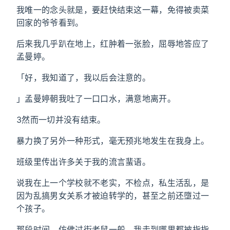
我唯一的念头就是，要赶快结束这一幕，免得被卖菜
回家的爷爷看到。
后来我几乎趴在地上，红肿着一张脸，屈辱地答应了
孟曼婷。
「好，我知道了，我以后会注意的。
」孟曼婷朝我吐了一口口水，满意地离开。
3然而一切并没有结束。
暴力换了另外一种形式，毫无预兆地发生在我身上。
班级里传出许多关于我的流言蜚语。
说我在上一个学校就不老实，不检点，私生活乱，是
因为乱搞男女关系才被迫转学的，甚至之前还墮过一
个孩子。
那段时间，仿佛过街老鼠一般，我走到哪里都被指指