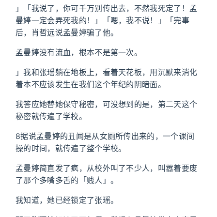
」「我说了，你可千万别传出去，不然我死定了！孟
曼婷一定会弄死我的！」「嗯，我不说！」「完事
后，肖哲远说孟曼婷骗了他。
孟曼婷没有流血，根本不是第一次。
」我和张瑶躺在地板上，看着天花板，用沉默来消化
着本不应该发生在我们这个年纪的阴暗面。
我答应她替她保守秘密，可没想到的是，第二天这个
秘密就传遍了学校。
8据说孟曼婷的丑闻是从女厕所传出来的，一个课间
操的时间，就传遍了整个学校。
孟曼婷简直发了疯，从校外叫了不少人，叫嚣着要废
了那个多嘴多舌的「贱人」。
我知道，她已经锁定了张瑶。