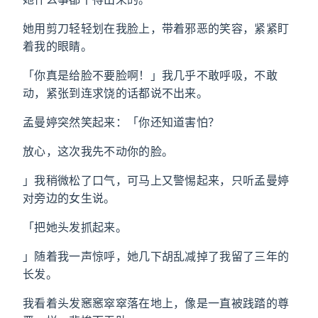
她用剪刀轻轻划在我脸上，带着邪恶的笑容，紧紧盯
着我的眼睛。
「你真是给脸不要脸啊！」我几乎不敢呼吸，不敢
动，紧张到连求饶的话都说不出来。
孟曼婷突然笑起来：「你还知道害怕？
放心，这次我先不动你的脸。
」我稍微松了口气，可马上又警惕起来，只听孟曼婷
对旁边的女生说。
「把她头发抓起来。
」随着我一声惊呼，她几下胡乱减掉了我留了三年的
长发。
我看着头发窸窸窣窣落在地上，像是一直被践踏的尊