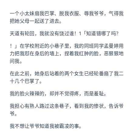
一个小太妹扇我巴掌、脱我衣服、辱我爷爷，气得我
把她父母一起送了进去。
天道有轮回，我就没有饶过谁！1「知道错哪了吗？
！」在学校附近的小巷子里，我的同班同学孟曼婷用
力把我怼在身后的墙上，捏着我红肿的脸，恶狠狠地
问我。
在此之前，她身后站着的两个女生已经轮番扇了我二
十几个巴掌了。
我的脸火辣辣的，却并不觉得疼，而是羞耻。
我担心有熟人路过这条巷子，看到我的惨状，告诉爷
爷。
我不想让爷爷知道我被霸凌的事。