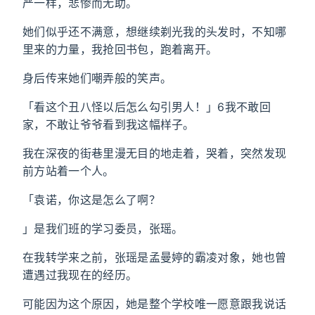
严一样，悲惨而无助。
她们似乎还不满意，想继续剃光我的头发时，不知哪
里来的力量，我抢回书包，跑着离开。
身后传来她们嘲弄般的笑声。
「看这个丑八怪以后怎么勾引男人！」6我不敢回
家，不敢让爷爷看到我这幅样子。
我在深夜的街巷里漫无目的地走着，哭着，突然发现
前方站着一个人。
「袁诺，你这是怎么了啊？
」是我们班的学习委员，张瑶。
在我转学来之前，张瑶是孟曼婷的霸凌对象，她也曾
遭遇过我现在的经历。
可能因为这个原因，她是整个学校唯一愿意跟我说话