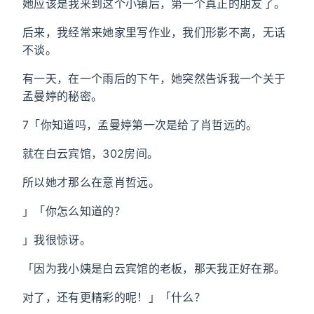
她应该是我来到这个小镇后，第一个真正的朋友了。
后来，我经常来她家里写作业，我们形影不离，无话
不谈。
有一天，在一个雨后的下午，她突然告诉我一个关于
孟曼婷的秘密。
7「你知道吗，孟曼婷第一次是给了肖哲远的。
就在白云宾馆，302房间。
所以她才那么在意肖哲远。
」「你怎么知道的？
」我很惊讶。
「因为我小姨是白云宾馆的老板，那天我正好在那。
对了，还有更精彩的呢！」「什么？