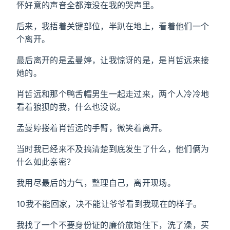
怀好意的声音全都淹没在我的哭声里。
后来，我捂着关键部位，半趴在地上，看着他们一个
个离开。
最后离开的是孟曼婷，让我惊讶的是，是肖哲远来接
她的。
肖哲远和那个鸭舌帽男生一起走过来，两个人冷冷地
看着狼狈的我，什么也没说。
孟曼婷搂着肖哲远的手臂，微笑着离开。
当时我已经来不及搞清楚到底发生了什么，他们俩为
什么如此亲密？
我用尽最后的力气，整理自己，离开现场。
10我不能回家，决不能让爷爷看到我现在的样子。
我找了一个不要身份证的廉价旅馆住下，洗了澡，买