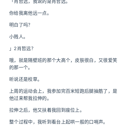
「肖哲远，我说的是肖哲远。
你给我离他远一点。
明白了吗？
小贱人。
」2肖哲远？
哦，就是隔壁班的那个大高个，皮肤很白，又很爱笑
的那一个。
听说还是校草。
上周的运动会上，我参加完百米短跑后腿抽筋了，是
他过来帮我拉伸的。
拉伸之后，他又扶着我回到座位上。
整个过程中，我听到看台上起哄一般的口哨声。