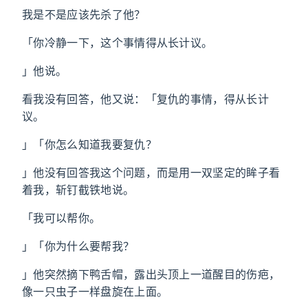
我是不是应该先杀了他？
「你冷静一下，这个事情得从长计议。
」他说。
看我没有回答，他又说：「复仇的事情，得从长计
议。
」「你怎么知道我要复仇？
」他没有回答我这个问题，而是用一双坚定的眸子看
着我，斩钉截铁地说。
「我可以帮你。
」「你为什么要帮我？
」他突然摘下鸭舌帽，露出头顶上一道醒目的伤疤，
像一只虫子一样盘旋在上面。