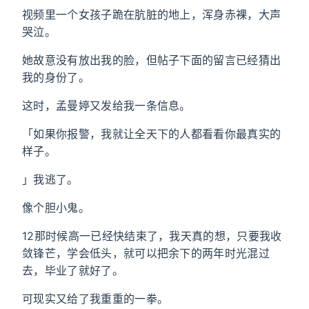
视频里一个女孩子跪在肮脏的地上，浑身赤裸，大声
哭泣。
她故意没有放出我的脸，但帖子下面的留言已经猜出
我的身份了。
这时，孟曼婷又发给我一条信息。
「如果你报警，我就让全天下的人都看看你最真实的
样子。
」我逃了。
像个胆小鬼。
12那时候高一已经快结束了，我天真的想，只要我收
敛锋芒，学会低头，就可以把余下的两年时光混过
去，毕业了就好了。
可现实又给了我重重的一拳。