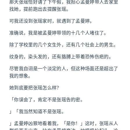
那天张瑶恰好请了下午假，我担心孟曼婷带人去家里
找她，提前跑出去提醒张瑶。
可我还没到张瑶家时，就遇到了孟曼婷。
准确说，我是被孟曼婷带领的十几个人堵住了。
除了学校里的几个女生外，还有几个社会上的男生。
纹身的，染头发的，还有胳膊上带着恐怖伤疤的。
尽管我自诩是一个淡定的人，但这种场面还是超出了
我的想象。
她到底要把张瑶怎么样？
「你误会了，肯定不是张瑶告的密。
」「我当然知道不是张瑶。
」孟曼婷凶狠地看着我，「是你！」这时，张瑶从人