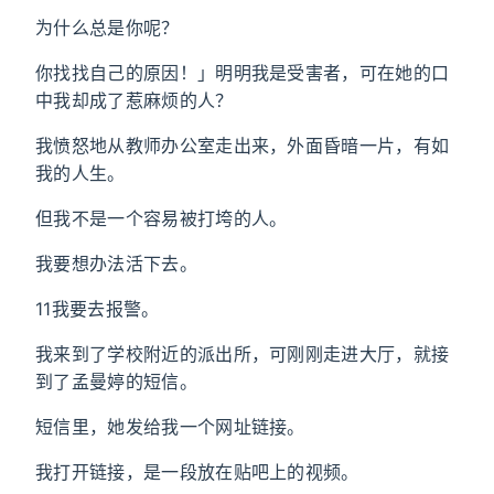
为什么总是你呢？
你找找自己的原因！」明明我是受害者，可在她的口
中我却成了惹麻烦的人？
我愤怒地从教师办公室走出来，外面昏暗一片，有如
我的人生。
但我不是一个容易被打垮的人。
我要想办法活下去。
11我要去报警。
我来到了学校附近的派出所，可刚刚走进大厅，就接
到了孟曼婷的短信。
短信里，她发给我一个网址链接。
我打开链接，是一段放在贴吧上的视频。