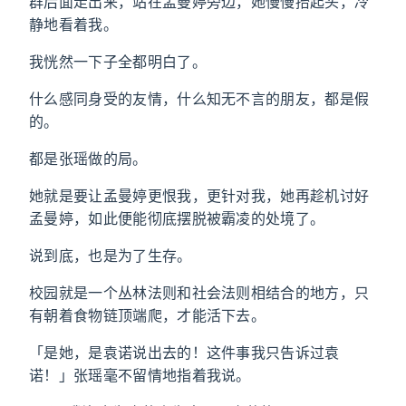
群后面走出来，站在孟曼婷旁边，她慢慢抬起头，冷
静地看着我。
我恍然一下子全都明白了。
什么感同身受的友情，什么知无不言的朋友，都是假
的。
都是张瑶做的局。
她就是要让孟曼婷更恨我，更针对我，她再趁机讨好
孟曼婷，如此便能彻底摆脱被霸凌的处境了。
说到底，也是为了生存。
校园就是一个丛林法则和社会法则相结合的地方，只
有朝着食物链顶端爬，才能活下去。
「是她，是袁诺说出去的！这件事我只告诉过袁
诺！」张瑶毫不留情地指着我说。