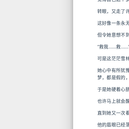
转眼，⼜⾛了
这好像⼀条永
但令她意想不
“救我……救…
可是这茫茫雪
她⼼中有所犹
梦，都是假的
于是她硬着⼼
也许⻢上就会
直到她⼜⼀次
他的眉眼已经