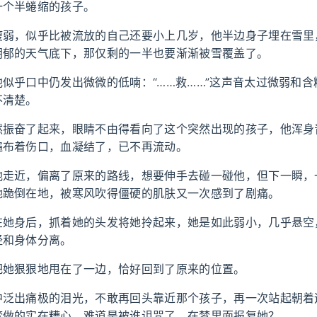
⼀个半蜷缩的孩⼦。
瘦弱，似乎⽐被流放的⾃⼰还要⼩上⼏岁，他半边⾝⼦埋在雪⾥
阴郁的天⽓底下，那仅剩的⼀半也要渐渐被雪覆盖了。
似乎⼝中仍发出微微的低喃：“……救……”这声⾳太过微弱和
不清楚。
然振奋了起来，眼睛不由得看向了这个突然出现的孩⼦，他浑⾝
遍布着伤⼝，⾎凝结了，已不再流动。
他⾛近，偏离了原来的路线，想要伸⼿去碰⼀碰他，但下⼀瞬，
她跪倒在地，被寒⻛吹得僵硬的肌肤⼜⼀次感到了剧痛。
在她⾝后，抓着她的头发将她拎起来，她是如此弱⼩，⼏乎悬空
经和⾝体分离。
把她狠狠地甩在了⼀边，恰好回到了原来的位置。
中泛出痛极的泪光，不敢再回头靠近那个孩⼦，再⼀次站起朝着
梦做的实在糟⼼，难道是被谁诅咒了，在梦⾥⾯报复她？