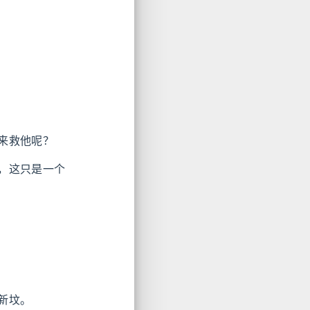
来救他呢？
，这只是⼀个
新坟。