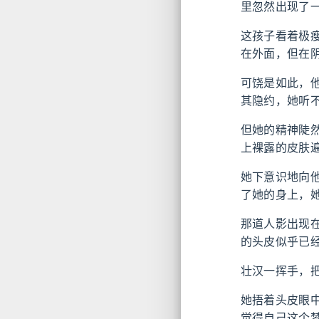
⾥忽然出现了
这孩⼦看着极
在外⾯，但在
可饶是如此，他
其隐约，她听
但她的精神陡
上裸露的⽪肤
她下意识地向
了她的⾝上，
那道⼈影出现
的头⽪似乎已
壮汉⼀挥⼿，
她捂着头⽪眼
觉得⾃⼰这个