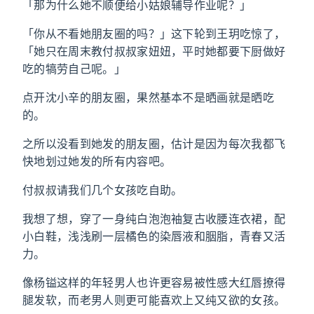
「那为什么她不顺便给小姑娘辅导作业呢？」
「你从不看她朋友圈的吗？」这下轮到王玥吃惊了，
「她只在周末教付叔叔家妞妞，平时她都要下厨做好
吃的犒劳自己呢。」
点开沈小辛的朋友圈，果然基本不是晒画就是晒吃
的。
之所以没看到她发的朋友圈，估计是因为每次我都飞
快地划过她发的所有内容吧。
付叔叔请我们几个女孩吃自助。
我想了想，穿了一身纯白泡泡袖复古收腰连衣裙，配
小白鞋，浅浅刷一层橘色的染唇液和胭脂，青春又活
力。
像杨镒这样的年轻男人也许更容易被性感大红唇撩得
腿发软，而老男人则更可能喜欢上又纯又欲的女孩。