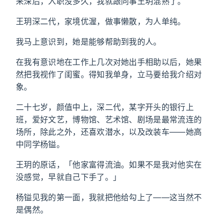
来深后，入职没多久，我就跟同事王玥混熟了。
王玥深二代，家境优渥，做事懒散，为人单纯。
我马上意识到，她是能够帮助到我的人。
在我有意识地在工作上几次对她出手相助以后，她果
然把我视作了闺蜜。得知我单身，立马要给我介绍对
象。
二十七岁，颜值中上，深二代，某字开头的银行上
班，爱好文艺，博物馆、艺术馆、剧场是最常流连的
场所，除此之外，还喜欢潜水，以及改装车——她高
中同学杨镒。
王玥的原话，「他家富得流油。如果不是我对他实在
没感觉，早就自己下手了。」
杨镒见我的第一面，我就把他给勾上了——这当然不
是偶然。