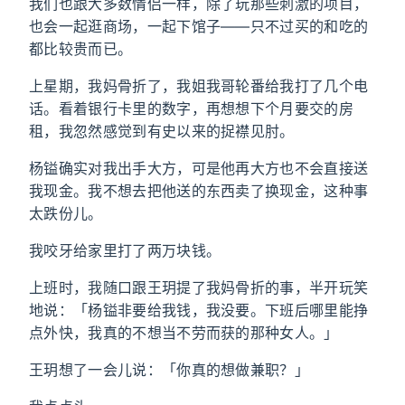
我们也跟大多数情侣一样，除了玩那些刺激的项目，
也会一起逛商场，一起下馆子——只不过买的和吃的
都比较贵而已。
上星期，我妈骨折了，我姐我哥轮番给我打了几个电
话。看着银行卡里的数字，再想想下个月要交的房
租，我忽然感觉到有史以来的捉襟见肘。
杨镒确实对我出手大方，可是他再大方也不会直接送
我现金。我不想去把他送的东西卖了换现金，这种事
太跌份儿。
我咬牙给家里打了两万块钱。
上班时，我随口跟王玥提了我妈骨折的事，半开玩笑
地说：「杨镒非要给我钱，我没要。下班后哪里能挣
点外快，我真的不想当不劳而获的那种女人。」
王玥想了一会儿说：「你真的想做兼职？」