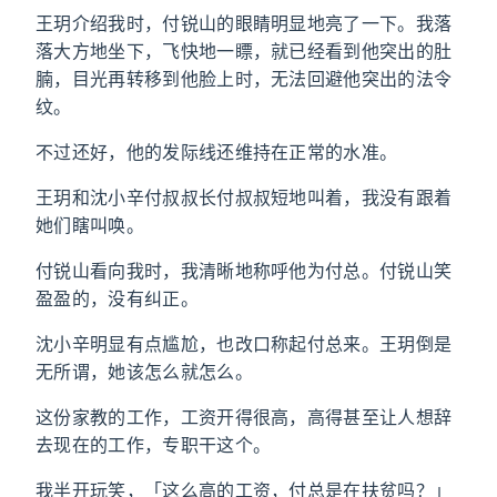
王玥介绍我时，付锐山的眼睛明显地亮了一下。我落
落大方地坐下，飞快地一瞟，就已经看到他突出的肚
腩，目光再转移到他脸上时，无法回避他突出的法令
纹。
不过还好，他的发际线还维持在正常的水准。
王玥和沈小辛付叔叔长付叔叔短地叫着，我没有跟着
她们瞎叫唤。
付锐山看向我时，我清晰地称呼他为付总。付锐山笑
盈盈的，没有纠正。
沈小辛明显有点尴尬，也改口称起付总来。王玥倒是
无所谓，她该怎么就怎么。
这份家教的工作，工资开得很高，高得甚至让人想辞
去现在的工作，专职干这个。
我半开玩笑，「这么高的工资，付总是在扶贫吗？」