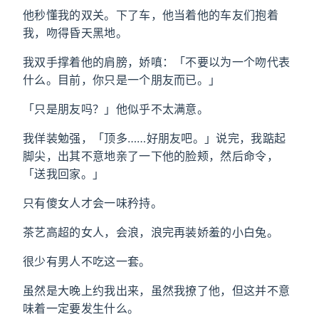
他秒懂我的双关。下了车，他当着他的车友们抱着
我，吻得昏天黑地。
我双手撑着他的肩膀，娇嗔：「不要以为一个吻代表
什么。目前，你只是一个朋友而已。」
「只是朋友吗？」他似乎不太满意。
我佯装勉强，「顶多……好朋友吧。」说完，我踮起
脚尖，出其不意地亲了一下他的脸颊，然后命令，
「送我回家。」
只有傻女人才会一味矜持。
茶艺高超的女人，会浪，浪完再装娇羞的小白兔。
很少有男人不吃这一套。
虽然是大晚上约我出来，虽然我撩了他，但这并不意
味着一定要发生什么。