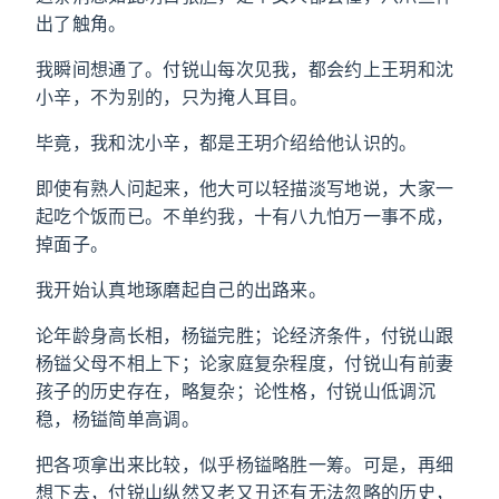
出了触角。
我瞬间想通了。付锐山每次见我，都会约上王玥和沈
小辛，不为别的，只为掩人耳目。
毕竟，我和沈小辛，都是王玥介绍给他认识的。
即使有熟人问起来，他大可以轻描淡写地说，大家一
起吃个饭而已。不单约我，十有八九怕万一事不成，
掉面子。
我开始认真地琢磨起自己的出路来。
论年龄身高长相，杨镒完胜；论经济条件，付锐山跟
杨镒父母不相上下；论家庭复杂程度，付锐山有前妻
孩子的历史存在，略复杂；论性格，付锐山低调沉
稳，杨镒简单高调。
把各项拿出来比较，似乎杨镒略胜一筹。可是，再细
想下去，付锐山纵然又老又丑还有无法忽略的历史，