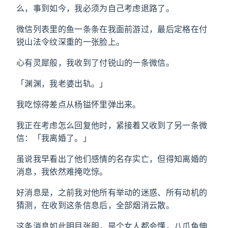
么，事到如今，我必须为自己考虑退路了。
微信列表里的鱼一条条在我面前游过，最后定格在付
锐山法令纹深重的一张脸上。
心有灵犀般，我收到了付锐山的一条微信。
「渊渊，我老婆出轨。」
我吃惊得差点从杨镒怀里弹出来。
我正在考虑怎么回复他时，紧接着又收到了另一条微
信：「我离婚了。」
虽说我早看出了他们感情的名存实亡，但得知离婚的
消息，我依然难掩吃惊。
好消息是，之前我对他所有举动的迷惑、所有动机的
猜测，在收到这条信息后，全部烟消云散。
这条消息如此明目张胆，是个女人都会懂，八爪鱼伸