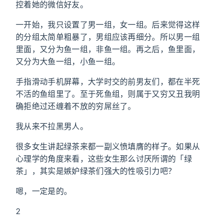
控着她的微信好友。
一开始，我只设置了男一组，女一组。后来觉得这样
的分组太简单粗暴了，男组应该再细分。所以男一组
里面，又分为鱼一组，非鱼一组。再之后，鱼里面，
又分为大鱼一组，小鱼一组。
手指滑动手机屏幕，大学时交的前男友们，都在半死
不活的鱼组里了。至于死鱼组，则属于又穷又丑我明
确拒绝过还缠着不放的穷屌丝了。
我从来不拉黑男人。
很多女生讲起绿茶来都一副义愤填膺的样子。如果从
心理学的角度来看，这些女生那么讨厌所谓的「绿
茶」，其实是嫉妒绿茶们强大的性吸引力吧？
嗯，一定是的。
2