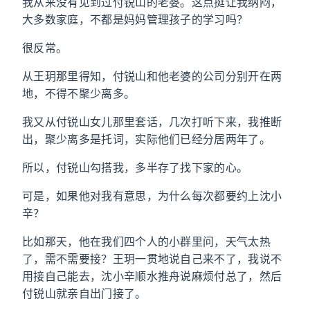
我从来没有见到过付锐山的老婆。这点挺让我纳闷，
大多数家庭，不都是妈妈管理孩子的学习吗？
很反常。
从王玥那里得知，付锐山和他老婆的公司分别开在两
地，不得不聚少离多。
我又从付锐山女儿那里套话，几次打听下来，我推断
出，聚少离多是托词，实际他们已经分居两年了。
所以，付锐山勾搭我，多半存了找下家的心。
可是，如果他对我有意思，为什么每次都要约上沈小
辛？
比如那天，他在我们四个人的小群里问，天气太热
了，需不需要接？王玥一贯地说自己来不了，我说不
用接自己能去，沈小辛顺水推舟说麻烦付总了，然后
付锐山就亲自出门接了。