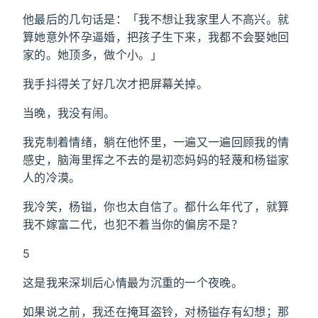
他最后的几句话是：「我不想让我家里人不高兴。就
算她意外怀孕逼婚，把孩子生下来，我都不会娶她回
家的。她顶多，做个小。」
我手抖得关了好几次才把屏幕关掉。
当晚，我没有闹。
我克制着情绪，躺在他怀里，一遍又一遍回顾我的情
感史，脑海里挥之不去的是初恋妈妈的轻蔑和杨镒家
人的冷漠。
我冷笑，杨镒，你也太自信了。都什么年代了，就算
我不嫁富二代，也犯不着当你的偏房不是？
5
这是我来深圳后心情最为沉重的一个夜晚。
如果说之前，我还在掩耳盗铃，对杨镒存有幻想；那