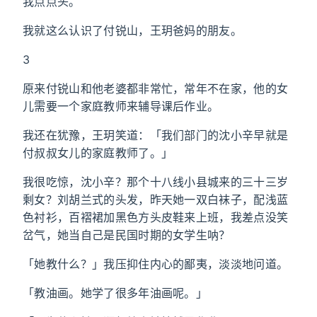
我点点头。
我就这么认识了付锐山，王玥爸妈的朋友。
3
原来付锐山和他老婆都非常忙，常年不在家，他的女
儿需要一个家庭教师来辅导课后作业。
我还在犹豫，王玥笑道：「我们部门的沈小辛早就是
付叔叔女儿的家庭教师了。」
我很吃惊，沈小辛？那个十八线小县城来的三十三岁
剩女？刘胡兰式的头发，昨天她一双白袜子，配浅蓝
色衬衫，百褶裙加黑色方头皮鞋来上班，我差点没笑
岔气，她当自己是民国时期的女学生呐？
「她教什么？」我压抑住内心的鄙夷，淡淡地问道。
「教油画。她学了很多年油画呢。」