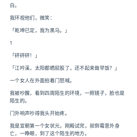
白。
我环视他们，微笑：
「乾坤已定，我为黑马。」
1
「砰砰砰！」
「江吟溪，太阳都晒屁股了，还不起来做早饭？」
一个女人在外面拍着门怒喊。
我被吵醒，看到四周陌生的环境，一照镜子，脸也是
陌生的。
门外响声吵得我头开始疼。
我是宣朝第一个女状元，刚殿试完，就倒霉意外身
亡，一睁眼，到了这个陌生的地方。