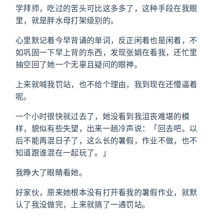
学拜师，吃过的苦头可比这多多了，这种手段在我眼
里，就是胖水母打架级别的。
心里默记着今早背诵的单词，反正闲着也是闲着，不
如巩固一下早上背的东西，发现张娟在看我，还忙里
抽空回了她一个无辜且疑问的眼神。
上来就喊我罚站，也不给个理由，我到现在还懵逼着
呢。
一个小时很快就过去了，她没看到我沮丧难堪的模
样，貌似有些失望，出来一趟冷声说：「回去吧。以
后不能再混日子了，这么长的暑假，作业不做，也不
知道跟谁混在一起玩了。」
我睁大了眼睛看她。
好家伙，原来她根本没有打开看我的暑假作业，就默
认了我没做完，上来就搞了一通罚站。