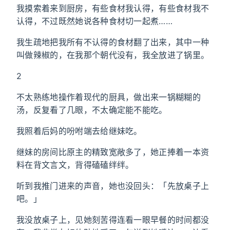
我摸索着来到厨房，有些食材我认得，有些食材我不
认得，不过既然她说各种食材切一起煮……
我生疏地把我所有不认得的食材翻了出来，其中一种
叫做辣椒的，在我那个朝代没有，我全放进了锅里。
2
不太熟练地操作着现代的厨具，做出来一锅糊糊的
汤，反复看了几眼，不太确定能不能吃。
我照着后妈的吩咐端去给继妹吃。
继妹的房间比原主的精致宽敞多了，她正捧着一本资
料在背文言文，背得磕磕绊绊。
听到我推门进来的声音，她也没回头：「先放桌子上
吧。」
我没放桌子上，见她刻苦得连看一眼早餐的时间都没