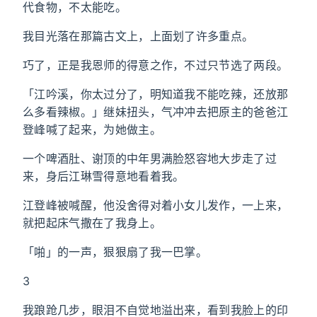
代食物，不太能吃。
我目光落在那篇古文上，上面划了许多重点。
巧了，正是我恩师的得意之作，不过只节选了两段。
「江吟溪，你太过分了，明知道我不能吃辣，还放那
么多看辣椒。」继妹扭头，气冲冲去把原主的爸爸江
登峰喊了起来，为她做主。
一个啤酒肚、谢顶的中年男满脸怒容地大步走了过
来，身后江琳雪得意地看着我。
江登峰被喊醒，他没舍得对着小女儿发作，一上来，
就把起床气撒在了我身上。
「啪」的一声，狠狠扇了我一巴掌。
3
我踉跄几步，眼泪不自觉地溢出来，看到我脸上的印