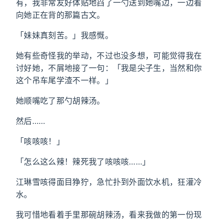
有，我非常友好体贴地舀了一勺送到她嘴边，一边看
向她正在背的那篇古文。
「妹妹真刻苦。」我感慨。
她有些奇怪我的举动，不过也没多想，可能觉得我在
讨好她，不屑地接了一句：「我是尖子生，当然和你
这个吊车尾学渣不一样。」
她顺嘴吃了那勺胡辣汤。
然后……
「咳咳咳！」
「怎么这么辣！辣死我了咳咳咳……」
江琳雪咳得面目狰狞，急忙扑到外面饮水机，狂灌冷
水。
我可惜地看着手里那碗胡辣汤，看来我做的第一份现