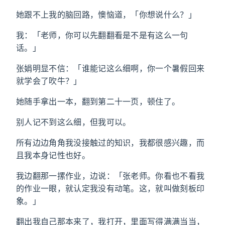
她跟不上我的脑回路，懊恼道，「你想说什么？」
我：「老师，你可以先翻翻看是不是有这么一句
话。」
张娟明显不信：「谁能记这么细啊，你一个暑假回来
就学会了吹牛？」
她随手拿出一本，翻到第二十一页，顿住了。
别人记不到这么细，但我可以。
所有边边角角我没接触过的知识，我都很感兴趣，而
且我本身记性也好。
我边翻那一摞作业，边说：「张老师。你看也不看我
的作业一眼，就认定我没有动笔。这，就叫做刻板印
象。」
翻出我自己那本来了，我打开，里面写得满满当当，