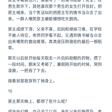
原主学着其他人，偷偷写了一封情书给那个男生，在
男生默许下，其他喜欢那个男生的女生打开信封，把
原主喊来，当个笑话似的把原主写的情书当众念了出
来，一群人嘲笑原主癞蛤蟆想吃天鹅肉。
原主成绩下滑，父亲不喜，后妈和继妹刁难，在学校
不被人待见，老师同学看不起，又遇到情书被当众念
出来嘲笑的窘迫难堪，真真是压倒骆驼的最后一根稻
草。
那天以后就开始每天取走一片后妈助眠的药物，攒了
一段时间，期末又考砸了，暑假刚开始的时候，哭到
凌晨，一把吞了下去。
接着就是我穿到了她身上。
10
原主那天晚上，都想了些什么呢？
或许在幻想，自己没了以后，亲生父亲后悔莫及，老