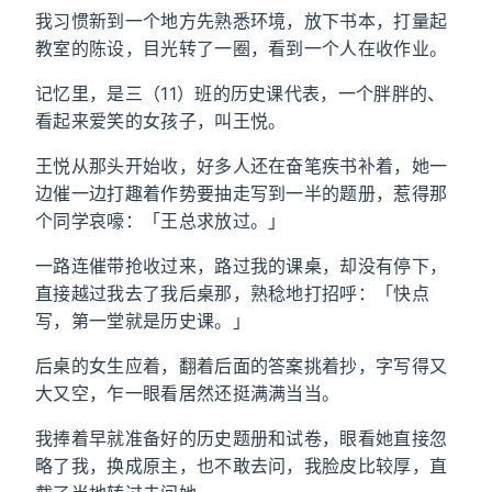
我习惯新到一个地方先熟悉环境，放下书本，打量起
教室的陈设，目光转了一圈，看到一个人在收作业。
记忆里，是三（11）班的历史课代表，一个胖胖的、
看起来爱笑的女孩子，叫王悦。
王悦从那头开始收，好多人还在奋笔疾书补着，她一
边催一边打趣着作势要抽走写到一半的题册，惹得那
个同学哀嚎：「王总求放过。」
一路连催带抢收过来，路过我的课桌，却没有停下，
直接越过我去了我后桌那，熟稔地打招呼：「快点
写，第一堂就是历史课。」
后桌的女生应着，翻着后面的答案挑着抄，字写得又
大又空，乍一眼看居然还挺满满当当。
我捧着早就准备好的历史题册和试卷，眼看她直接忽
略了我，换成原主，也不敢去问，我脸皮比较厚，直