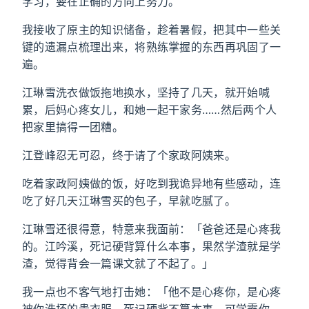
学习，要在正确的方向上努力。
我接收了原主的知识储备，趁着暑假，把其中一些关
键的遗漏点梳理出来，将熟练掌握的东西再巩固了一
遍。
江琳雪洗衣做饭拖地换水，坚持了几天，就开始喊
累，后妈心疼女儿，和她一起干家务……然后两个人
把家里搞得一团糟。
江登峰忍无可忍，终于请了个家政阿姨来。
吃着家政阿姨做的饭，好吃到我诡异地有些感动，连
吃了好几天江琳雪买的包子，早就吃腻了。
江琳雪还很得意，特意来我面前：「爸爸还是心疼我
的。江吟溪，死记硬背算什么本事，果然学渣就是学
渣，觉得背会一篇课文就了不起了。」
我一点也不客气地打击她：「他不是心疼你，是心疼