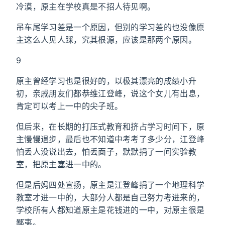
冷漠，原主在学校真是不招人待见啊。
吊车尾学习差是一个原因，但别的学习差的也没像原
主这么人见人踩，究其根源，应该是那两个原因。
9
原主曾经学习也是很好的，以极其漂亮的成绩小升
初，亲戚朋友们都恭维江登峰，说这个女儿有出息，
肯定可以考上一中的尖子班。
但后来，在长期的打压式教育和挤占学习时间下，原
主慢慢退步，最后也不知道中考考了多少分，江登峰
怕丢人没说出去，怕丢面子，默默捐了一间实验教
室，把原主塞进一中的。
但是后妈四处宣扬，原主是江登峰捐了一个地理科学
教室才进一中的，大部分人都是自己努力考进来的，
学校所有人都知道原主是花钱进的一中，对原主很是
鄙夷。