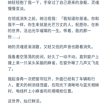
她轻轻抱了我一下，手穿过了自己原来的身躯，灵魂
慢慢变淡。
在彻底消失之前，她注视我：「我知道你是谁。你和
我不一样，你生来就是光芒万丈的人，祝愿你，在新
的世界，活出光华璀璨的一生。带着，我的那一
份……」
她的灵魂逐渐消散，又轻又低的声音也跟着消失。
我看着空荡荡的房间，好久了一动不动，直到窗户上
撞上来一只呆头呆脑的麻雀，在窗外啾了几声又飞走
了。
我起身再一次把窗帘拉开，外面已经有了车辆和行
人，夏天的树浓绿茂盛，在阳光下清晰地与蓝天相映
衬，电线杆上小麻雀叽叽喳喳抢位置。
这世界，灿烂鲜活。