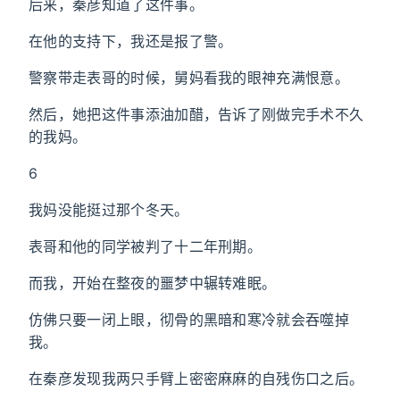
后来，秦彦知道了这件事。
在他的支持下，我还是报了警。
警察带走表哥的时候，舅妈看我的眼神充满恨意。
然后，她把这件事添油加醋，告诉了刚做完手术不久
的我妈。
6
我妈没能挺过那个冬天。
表哥和他的同学被判了十二年刑期。
而我，开始在整夜的噩梦中辗转难眠。
仿佛只要一闭上眼，彻骨的黑暗和寒冷就会吞噬掉
我。
在秦彦发现我两只手臂上密密麻麻的自残伤口之后。