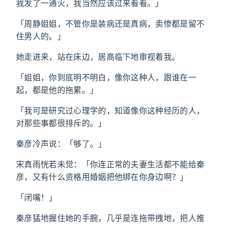
我发了一通火，我当然应该过来看看。」
「周静姐姐，不管你是装病还是真病，卖惨都是留不
住男人的。」
她走进来，站在床边，居高临下地审视着我。
「姐姐，你到底明不明白，像你这种人，跟谁在一
起，都是他的拖累。」
「我可是研究过心理学的，知道像你这种经历的人，
对那些事都很排斥的。」
秦彦冷声说：「够了。」
宋真雨恍若未觉：「你连正常的夫妻生活都不能给秦
彦，又有什么资格用婚姻把他绑在你身边啊？」
「闭嘴！」
秦彦猛地握住她的手腕，几乎是连拖带拽地，把人推