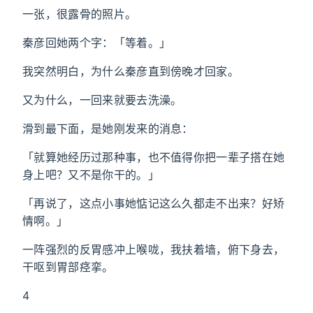
一张，很露骨的照片。
秦彦回她两个字：「等着。」
我突然明白，为什么秦彦直到傍晚才回家。
又为什么，一回来就要去洗澡。
滑到最下面，是她刚发来的消息：
「就算她经历过那种事，也不值得你把一辈子搭在她
身上吧？又不是你干的。」
「再说了，这点小事她惦记这么久都走不出来？好矫
情啊。」
一阵强烈的反胃感冲上喉咙，我扶着墙，俯下身去，
干呕到胃部痉挛。
4