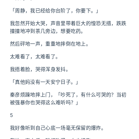
「周静，我已经给你台阶了，你要下。」
我忽然开始大哭，声音里带着巨大的惶恐无措，跌跌
撞撞地冲到茶几旁边，想要吃药。
然后砰地一声，重重地摔倒在地上。
太难看了，太难看了。
我捂着脸，哭得浑身发抖。
「真他妈没有一天安宁日子。」
秦彦烦躁地摔上门，「吵死了，有什么可哭的？当初
被强暴你也哭得这么难听吗？」
5
我好像听到自己心底一场毫无保留的爆炸。