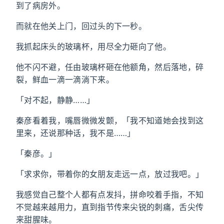
到了病房外。
而就在他关上门，回过头的下一秒。
我抓起床头的玻璃杯，用尽全力砸向了他。
他不闪不避，任由玻璃杯砸在他额角，然后落地，碎
裂，鲜血一滴一滴淌下来。
「对不起，静静……」
秦彦看着我，嘴唇微微发颤，「我不知道她会找到这
里来，还说那种话，我不是……」
「秦彦。」
「求求你，带着你的女朋友走远一点，放过我吧。」
我感觉自己整个人都有点发抖，拼命咬着手指，不知
不觉越来越用力，直到指节传来尖锐的刺痛，舌尖传
来甜腥味。