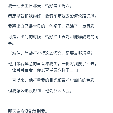
我十七岁生日那天，恰好是个周六。
秦彦早就和我约好，要骑车带我去沿海公路兜风。
我翻出自己最宝贝的一条裙子，还涂了一点唇彩。
可是，出门的时候，恰好撞上表哥和他醉醺醺的同
学。
「站住，静静打扮得这么漂亮，是要去哪玩啊？」
他用带着醉意的声音冲我笑，一把将我拽了回去，
「让哥哥看看，你发育得怎么样了……」
一直以来，他打量我的目光都带着些幽暗的色彩。
但我怎么也没想到，他会那么大胆。
……
那天秦彦没能等到我。