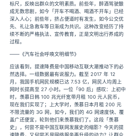
标尺，反映出群众的文明素质。前些年，醉酒驾驶酿
成无数悲剧，如今「开车不喝酒、喝酒不开车」已经
深入人心；前些年，挤占便道时有发生，如今公交优
先、礼让急救车等日渐成为共识。这种改变经历了持
续不断的严格执法、宣传教育，正是文明出行养成的
过程。
——《汽车社会呼唤文明细节》
应该看到，提速降费是中国移动互联大潮推动下的必
然选择。一组数据最有说服力。截至 2017 年 12
月，我国手机网民规模已达 7.53 亿，网民人均周上
网时长提高至 27 小时。一位「90 后」感叹：上初中
时，羡慕日韩 100 兆光纤宽带月租 100 元人民币，
现在我们实现了；上大学时，羡慕日本月租 200 元
不限流量的 3G 网，如今，我们的 4G 网速度快、覆
盖广还便宜，轮到他们来羡慕我们了。这段「羡慕
史」，何尝不是中国互联网发展史的缩影？今天的提
速降费，又何尝不是网络服务再升级的动力？让群众