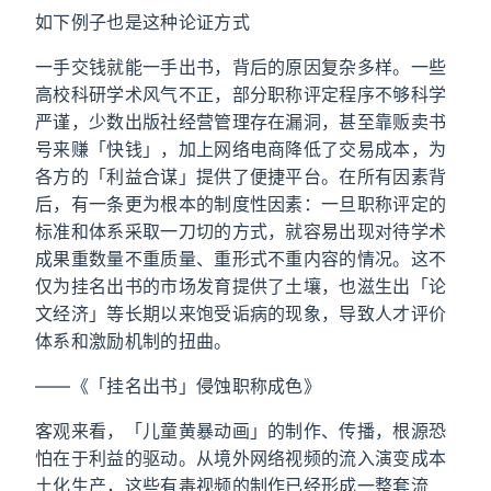
如下例子也是这种论证方式
一手交钱就能一手出书，背后的原因复杂多样。一些
高校科研学术风气不正，部分职称评定程序不够科学
严谨，少数出版社经营管理存在漏洞，甚至靠贩卖书
号来赚「快钱」，加上网络电商降低了交易成本，为
各方的「利益合谋」提供了便捷平台。在所有因素背
后，有一条更为根本的制度性因素：一旦职称评定的
标准和体系采取一刀切的方式，就容易出现对待学术
成果重数量不重质量、重形式不重内容的情况。这不
仅为挂名出书的市场发育提供了土壤，也滋生出「论
文经济」等长期以来饱受诟病的现象，导致人才评价
体系和激励机制的扭曲。
——《「挂名出书」侵蚀职称成色》
客观来看，「儿童黄暴动画」的制作、传播，根源恐
怕在于利益的驱动。从境外网络视频的流入演变成本
土化生产，这些有毒视频的制作已经形成一整套流