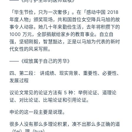
——《向守护生命的医师致敬》
「毕生节俭，只为一次奢侈」。在「感动中国 2018
年度人物」颁奖现场，共和国首位女空降兵马旭的故
事令人动容。她几十年来勤俭生活，去年将积攒下的
1000 万元，全部捐献给家乡的教育事业。自立自
强，坚韧刚毅，智慧豁达，正是以马旭为代表的新时
代女性的风采写照。
——《绽放属于自己的芳华》
四、第二段： 讲成绩、现实背景、重要性、必要性、
发展过程
议论文常见的论证方法有 5 种：举例论证、道理论
证、对比论证、比喻论证和引用论证。
申论的这一段主要是说理。
很多人没有那么多理论积累，凑不出那么多正确的道
（fei）理（hua）。