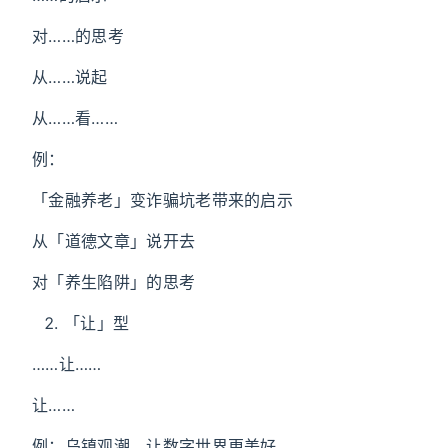
对……的思考
从……说起
从……看……
例：
「金融养老」变诈骗坑老带来的启示
从「道德文章」说开去
对「养生陷阱」的思考
「让」型
……让……
让……
例：乌镇观潮，让数字世界更美好