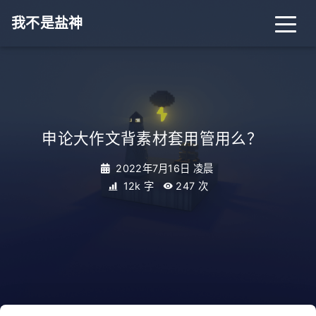
我不是盐神
申论大作文背素材套用管用么？
_
2022年7月16日 凌晨
12k 字
247
次