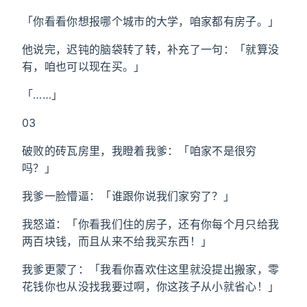
「你看看你想报哪个城市的大学，咱家都有房子。」
他说完，迟钝的脑袋转了转，补充了一句：「就算没
有，咱也可以现在买。」
「……」
03
破败的砖瓦房里，我瞪着我爹：「咱家不是很穷
吗？」
我爹一脸懵逼：「谁跟你说我们家穷了？」
我怒道：「你看我们住的房子，还有你每个月只给我
两百块钱，而且从来不给我买东西！」
我爹更蒙了：「我看你喜欢住这里就没提出搬家，零
花钱你也从没找我要过啊，你这孩子从小就省心！」