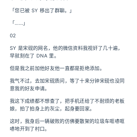
「您已被 SY 移出了群聊。」
「……」
02
SY 是宋砚的网名，他的微信资料我视奸了几十遍，
早就刻在了 DNA 里。
但是我之前加他好友他一直都是拒绝添加。
我气不过，去加宋砚质问，等了十来分钟宋砚也没同
意我的好友申请。
我这下成绩都不想查了，把手机还给了不耐烦的老板
娘，拍了拍身上的灰尘，起身要回家。
这时，我身后一辆破败的仿佛要散架的垃圾车哐哧哐
哧地开到了村口。