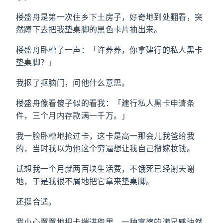
楼盛舟是第一次住乡下土房子，好奇地到处翻看，突
然蹲下去把我垫桌脚的黑色卡片抽出来。
楼盛舟卧槽了一声：「许荞荞，你拿建行的私人黑卡
垫桌脚？」
我抠了抠脑门，问他什么意思。
楼盛舟像看傻子似的看我：「建行私人黑卡申请条
件，三个月内存款满一千万。」
我一脸卧槽地抢过卡，这卡是高一那会儿我爸给我
的，当时我以为他这个穷逼想让我自己攒嫁妆钱。
试想我一个月就两百块生活费，不饿死已经谢天谢
地，于是我很不屑地把它拿来垫桌脚。
还挺合适。
我小心翼翼地把卡揣进兜里，一种富婆的满足感油然