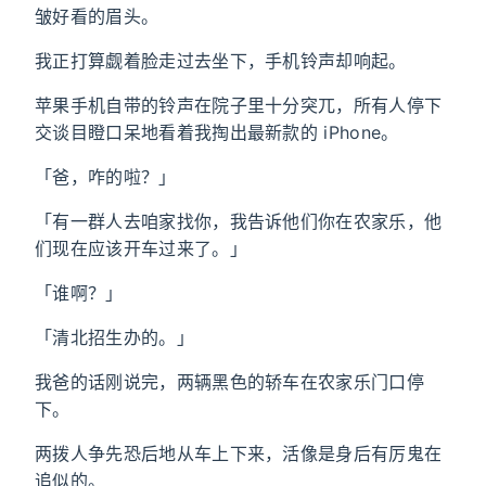
皱好看的眉头。
我正打算觑着脸走过去坐下，手机铃声却响起。
苹果手机自带的铃声在院子里十分突兀，所有人停下
交谈目瞪口呆地看着我掏出最新款的 iPhone。
「爸，咋的啦？」
「有一群人去咱家找你，我告诉他们你在农家乐，他
们现在应该开车过来了。」
「谁啊？」
「清北招生办的。」
我爸的话刚说完，两辆黑色的轿车在农家乐门口停
下。
两拨人争先恐后地从车上下来，活像是身后有厉鬼在
追似的。