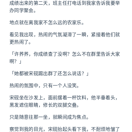
成绩出来的第二天，班主任打电话到我家告诉我要举
办同学聚会。
地点就在离我家不怎么远的农家乐。
看见我出现，热闹的气氛凝滞了一瞬，紧接着他们就
更热闹了。
「许荞荞，你成绩查了没啊？怎么不在群里告诉大家
啊？」
「她都被宋砚踢出群了还怎么说话？」
热闹的氛围中，只有一个人没笑。
宋砚坐在沙发上，面前摆着一杯饮料，他半垂着头，
黑发遮住眼睛，修长的双腿交叠。
只是随意往那一坐，就瞬间成为焦点。
察觉到我的目光，宋砚抬起头看下我，不耐烦地皱了