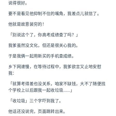
说得很好。
要不是看见他抑制不住的嘴角，我差点儿就信了。
他就是故意装穷的！
「别说这个了，你高考成绩查了吗？」
我爹虽然没文化，但还是很关心我的。
于是我俩一起用新买的手机查成绩。
乡下网速慢，在等待过程中，我爹欲言又止地安慰
我：
「就算考得差也没关系，咱家不缺钱，大不了随便找
个学校上以后跟我一起收垃圾……」
「收垃圾」三个字吓到我了。
他话还没说完，页面跳转出来。