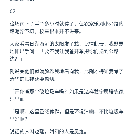
07
这场雨下了半个多小时就停了，但农家乐到小公路的
路泥泞不堪，校车根本开不进来。
大家看着日渐西沉的太阳发了愁，此情此景，我弱弱
地伸出手问：「要不我让我爸开车把你们送到公路
边？」
刚说完他们就满脸希冀地看向我，比刚才得知我考了
清华的眼神还要热切。
「开你爸那个破垃圾车吗？如果是这样我宁愿睡农家
乐里面。」
「是啊，这里虽然偏僻，但是环境清幽，不比垃圾车
里好啊？」
说话的人叫赵瑶，附和的人是吴篾。