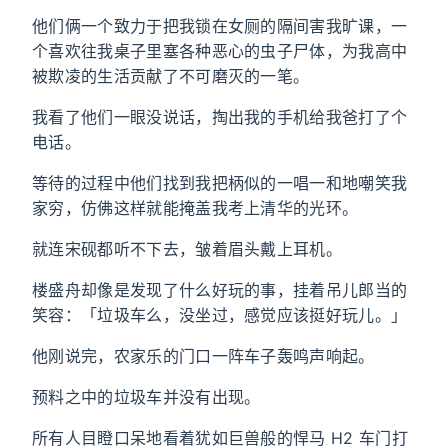
他们俩一个致力于把我锁在女厕的隔间害我旷课，一
个喜欢往我桌子里塞各种恶心的虫子尸体，为我高中
被欺凌的生活贡献了不可磨灭的一笔。
我看了他们一眼没说话，掏出我的手机给我爸打了个
电话。
等待的过程中他们找到我把柄似的一唱一和地嘲笑我
家穷，仿佛这样就能掩盖我考上清华的光环。
就连宋砚都听不下去，皱着眉头戴上耳机。
楼盛舟却像是发现了什么好玩的事，挂着吊儿郎当的
笑容：「垃圾车么，没坐过，感觉应该挺好玩儿。」
他刚说完，农家乐的门口一阵车子轰鸣声响起。
预料之中的垃圾车并没有出现。
所有人目瞪口呆地看着犹如巨兽般的悍马 H2 车门打