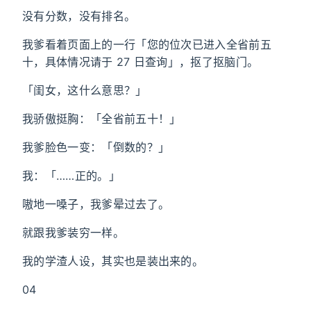
没有分数，没有排名。
我爹看着页面上的一行「您的位次已进入全省前五
十，具体情况请于 27 日查询」，抠了抠脑门。
「闺女，这什么意思？」
我骄傲挺胸：「全省前五十！」
我爹脸色一变：「倒数的？」
我：「……正的。」
嗷地一嗓子，我爹晕过去了。
就跟我爹装穷一样。
我的学渣人设，其实也是装出来的。
04