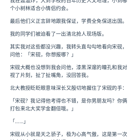
我狂轰滥炸，大到学校的百年历史人文地理，小到哪
个小树林适合小情侣约会。
最后他们义正言辞地跟我保证，学费全免保送出国。
我的同学们被迫看了一出清北抢人现场版。
其实我对这些都没兴趣，我转头直勾勾地看向宋砚，
问他：「宋砚，你想报哪？」
宋砚大概也没想到我会问他，漆黑深邃的瞳孔和我对
视了片刻，扯了扯嘴角，没回答我。
北大教授眨眨眼意味深长又殷切地握住了宋砚的手：
「宋砚？我记得他考得也不错，是你男朋友吗？你俩
打包来北大奖学金翻倍哦。」
「……」
宋砚从小就是天之骄子，极为心高气傲，这是第一次