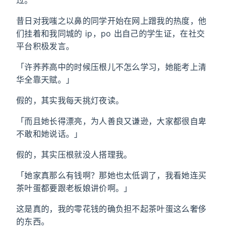
过。
昔日对我嗤之以鼻的同学开始在网上蹭我的热度，他
们挂着和我同城的 ip，po 出自己的学生证，在社交
平台积极发言。
「许荞荞高中的时候压根儿不怎么学习，她能考上清
华全靠天赋。」
假的，其实我每天挑灯夜读。
「而且她长得漂亮，为人善良又谦逊，大家都很自卑
不敢和她说话。」
假的，其实压根就没人搭理我。
「她家真那么有钱啊？那她也太低调了，我看她连买
茶叶蛋都要跟老板娘讲价啊。」
这是真的，我的零花钱的确负担不起茶叶蛋这么奢侈
的东西。