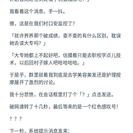
我看着这个消息，手一抖。
擦，这是在我们村口安监控了？
「就许荞荞那个破成绩，查不查的有什么区别，耽误
她去读大专吗？」
「大专她都上不起好吧，估摸着只能去职校学点儿技
术，以后回村子嫁人吧哈哈哈哈。」
于是乎，群里就着我到底是去学美容美发还是护理按
摩展开了激烈的讨论。
我十分悲愤，在会话框里打了个「？」点击发送。
破网速转了十几秒，最后等来的是一个红色感叹号！
？？？
下一秒，系统提示消息发来：