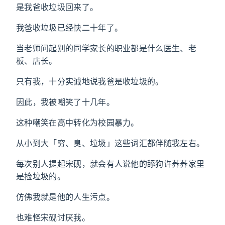
是我爸收垃圾回来了。
我爸收垃圾已经快二十年了。
当老师问起别的同学家长的职业都是什么医生、老
板、店长。
只有我，十分实诚地说我爸是收垃圾的。
因此，我被嘲笑了十几年。
这种嘲笑在高中转化为校园暴力。
从小到大「穷、臭、垃圾」这些词汇都伴随我左右。
每次别人提起宋砚，就会有人说他的舔狗许荞荞家里
是捡垃圾的。
仿佛我就是他的人生污点。
也难怪宋砚讨厌我。