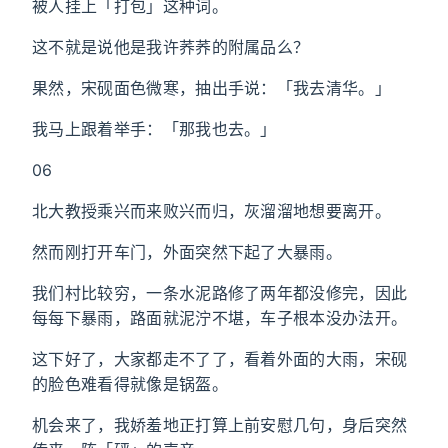
被人挂上「打包」这种词。
这不就是说他是我许荞荞的附属品么？
果然，宋砚面色微寒，抽出手说：「我去清华。」
我马上跟着举手：「那我也去。」
06
北大教授乘兴而来败兴而归，灰溜溜地想要离开。
然而刚打开车门，外面突然下起了大暴雨。
我们村比较穷，一条水泥路修了两年都没修完，因此
每每下暴雨，路面就泥泞不堪，车子根本没办法开。
这下好了，大家都走不了了，看着外面的大雨，宋砚
的脸色难看得就像是锅盔。
机会来了，我娇羞地正打算上前安慰几句，身后突然