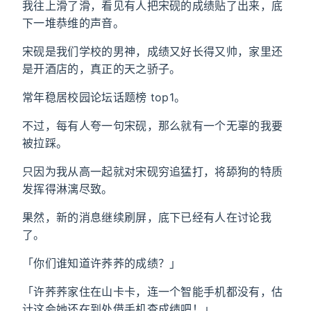
我往上滑了滑，看见有人把宋砚的成绩贴了出来，底
下一堆恭维的声音。
宋砚是我们学校的男神，成绩又好长得又帅，家里还
是开酒店的，真正的天之骄子。
常年稳居校园论坛话题榜 top1。
不过，每有人夸一句宋砚，那么就有一个无辜的我要
被拉踩。
只因为我从高一起就对宋砚穷追猛打，将舔狗的特质
发挥得淋漓尽致。
果然，新的消息继续刷屏，底下已经有人在讨论我
了。
「你们谁知道许荞荞的成绩？」
「许荞荞家住在山卡卡，连一个智能手机都没有，估
计这会她还在到处借手机查成绩吧！」