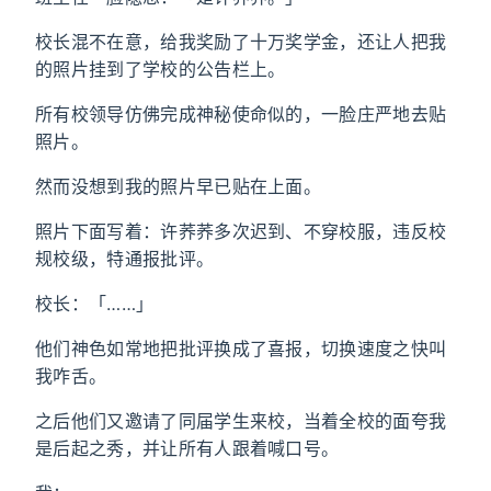
校长混不在意，给我奖励了十万奖学金，还让人把我
的照片挂到了学校的公告栏上。
所有校领导仿佛完成神秘使命似的，一脸庄严地去贴
照片。
然而没想到我的照片早已贴在上面。
照片下面写着：许荞荞多次迟到、不穿校服，违反校
规校级，特通报批评。
校长：「……」
他们神色如常地把批评换成了喜报，切换速度之快叫
我咋舌。
之后他们又邀请了同届学生来校，当着全校的面夸我
是后起之秀，并让所有人跟着喊口号。