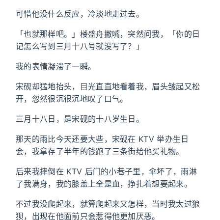
可惜他没什么反应，冷淡地走过去。
「也就那样吧。」楼盛舟撇嘴，突然问我，「你的日
记怎么写到三月十八号就没写了？」
我的表情凝滞了一瞬。
宋砚却猛地抬头，目光直直地看着我，眉头皱起又松
开，忽然很沉很沉地叹了口气。
三月十八日，是宋砚的十八岁生日。
那天的雨比今天还要大些，宋砚在 KTV 举办生日
会，我拿存了半年的钱跑了三条街给他买礼物。
后来我摔倒在 KTV 后门的小巷子里，伞坏了，雨淋
了我满身，我的膝盖上全是血，挣扎着想要起来。
不过我没爬起来，就算爬起来又怎样，当时我太过狼
狈，出现在他面前只会惹得他更加厌恶。