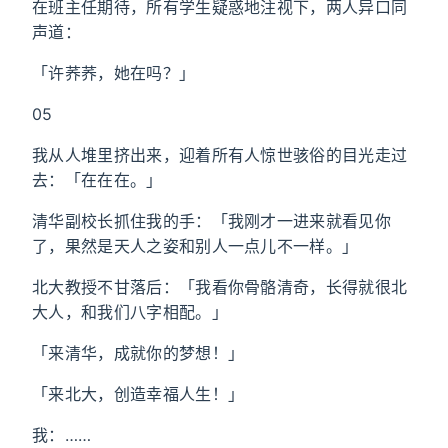
在班主任期待，所有学生疑惑地注视下，两人异口同
声道：
「许荞荞，她在吗？」
05
我从人堆里挤出来，迎着所有人惊世骇俗的目光走过
去：「在在在。」
清华副校长抓住我的手：「我刚才一进来就看见你
了，果然是天人之姿和别人一点儿不一样。」
北大教授不甘落后：「我看你骨骼清奇，长得就很北
大人，和我们八字相配。」
「来清华，成就你的梦想！」
「来北大，创造幸福人生！」
我：……