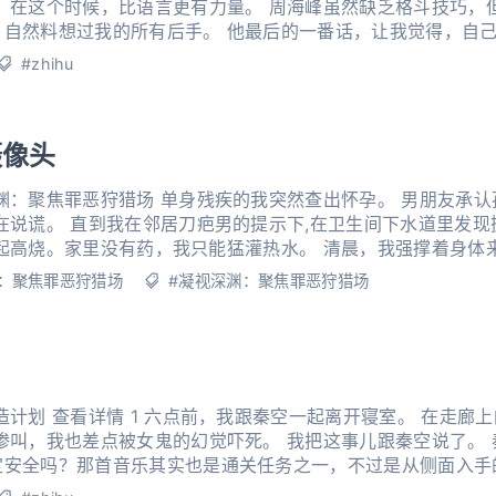
，在这个时候，比语言更有力量。 周海峰虽然缺乏格斗技巧，
，自然料想过我的所有后手。 他最后的一番话，让我觉得，自
 杨孝国的死，令时间线更新了，周海峰
#zhihu
摄像头
渊：聚焦罪恶狩猎场 单身残疾的我突然查出怀孕。 男朋友承
在说谎。 直到我在邻居刀疤男的提示下,在卫生间下水道里发
意味深长地问我：「姑娘，你结婚了吗？」
：聚焦罪恶狩猎场
#凝视深渊：聚焦罪恶狩猎场
造计划 查看详情 1 六点前，我跟秦空一起离开寝室。 在走廊
惨叫，我也差点被女鬼的幻觉吓死。 我把这事儿跟秦空说了。
安全吗？那首音乐其实也是通关任务之一，不过是从侧面入手的
有。」 我有点印象，但没有深入了解。 秦空说