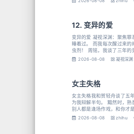
2026-08-08
zhihu
12. 变异的爱
变异的爱 凝视深渊：聚焦罪
睡着过。 而我每次醒过来的
虫剂！ 周铭，我谈了三年的男友，一个愿意为了我豁出性命的人。 我相信他就像相信我的父母一样。 所以，他向我求婚
的时候，我是毫不犹豫地答应
2026-08-08
凝视深渊
女主失格
女主失格我和贺轻舟谈了五
为我辩解半句。 黯然时，熟
别人都是逢场作戏，和你才
日子。】 可是他们不知道，
2026-08-08
zhihu