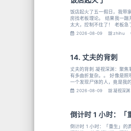
饭店起火了
饭店起火了五一假日，我带
房找老板理论。 结果我一踹
太大，控制不住了！ 老板
老板娘这才反应过来，连忙想
2026-08-09
zhihu
14. 丈夫的背刺
丈夫的背刺 凝视深渊：聚焦罪恶狩猎场 我死了！ 没有开玩笑，是
有多曲折复杂。。 好像是照明不良的路段被人尾随捅死的
一个发现尸体的人，竟是我的丈夫！ 而他，居然开始扒我的衣服…… 01 没错，我死了，现
地上的血已经干涸，蚂蚁苍
2026-08-09
凝视深渊
倒计时 1 小时：
倒计时 1 小时：「重生」的真