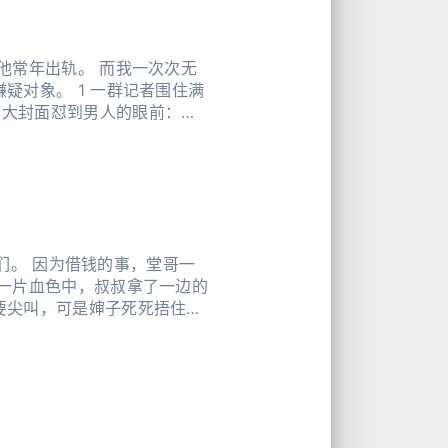
他常年出轨。 而我一次次无
疑对象。 1 一群记者围住满
页大封面怼到男人的眼前：
他们。 因为借钱的事，堂哥一
 一片血色中，叔叔拿了一边的
要尖叫，可是婶子死死捂住了