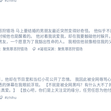
#zhihu
恶狩猎场 马上要结婚的男朋友最近突然变得好奇怪。 他似乎
时候他也是醒着的。 他对着我说爱我，却在我要触碰他时躲开
了他。 在结婚前，我搬进了他家。 两个
：聚焦罪恶狩猎场
#凝视深渊：聚焦罪恶狩猎场
年，他却在节目里和当红小花公开了恋情。 我因此被全网辱骂
悉的弹幕在我眼前浮现。 【不就是被全网黑吗？有什么大不了
是真爱。】 【放心吧，你们是上天注定的缘分，任劳任怨为他
这小白花式的女主，我已经彻底厌倦了。 1 《热吻星河
#zhihu