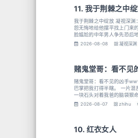
11. 我于荆棘之中
我于荆棘之中绽放 凝视深渊
怨无悔地给他摆平找上门来的
脸尴尬的中年男人争先恐后
「陈先生，这篇小报上的报道
2026-08-08
凝视深渊
赌鬼堂哥：看不见
赌鬼堂哥：看不见的凶手www
巴掌把我打得半瞎。 一片混
一块石头对着我爸的脑袋狠命
她嘴。 又是一砸，堂哥手上
2026-08-07
zhihu
10. 红衣女人