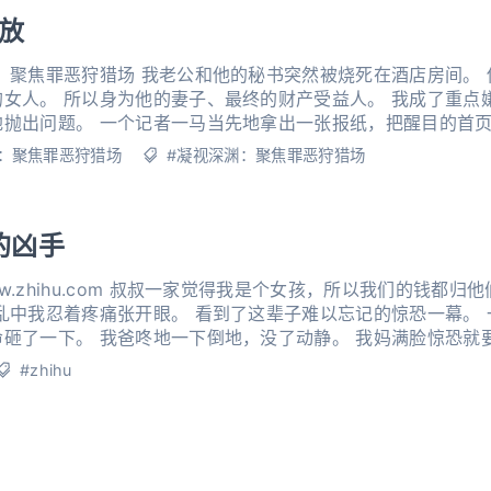
绽放
：聚焦罪恶狩猎场 我老公和他的秘书突然被烧死在酒店房间。 
女人。 所以身为他的妻子、最终的财产受益人。 我成了重点嫌
地抛出问题。 一个记者一马当先地拿出一张报纸，把醒目的首
是真实的吗？」 「你和在校女大学生是不是有不正当
：聚焦罪恶狩猎场
#凝视深渊：聚焦罪恶狩猎场
的凶手
.zhihu.com 叔叔一家觉得我是个女孩，所以我们的钱都归
乱中我忍着疼痛张开眼。 看到了这辈子难以忘记的惊恐一幕。
砸了一下。 我爸咚地一下倒地，没了动静。 我妈满脸惊恐就
的石块狠命砸在了我妈的脑袋上。 我妈也
#zhihu