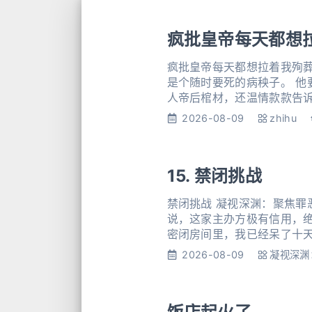
疯批皇帝每天都想
疯批皇帝每天都想拉着我殉葬w
是个随时要死的病秧子。 他
人帝后棺材，还温情款款告诉
为我不知道。 皇陵还有三个
2026-08-09
zhihu
15. 禁闭挑战
禁闭挑战 凝视深渊：聚焦罪
说，这家主办方极有信用，绝不会
密闭房间里，我已经呆了十天
灭。 房间里的装修很简单，
2026-08-09
凝视深渊