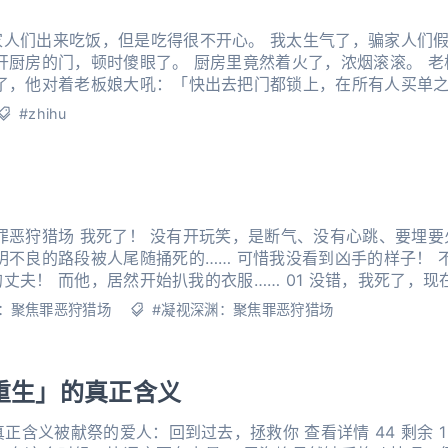
家人们出来吃饭，但是吃得很不开心。 我太生气了，骗家人们
开厨房的门，顿时傻眼了。 厨房里竟然着火了，浓烟滚滚。 
急了，他对着老板娘大吼：「快出去把门都锁上，在所有人买单
要逃出来，却正好瞧见了我。 她着急地指着我尖叫了一
#zhihu
断气、没有心跳、要埋要火化的那种死了。 死因也没
…… 可惜我没看到凶手的样子！ 不过，这不重要。 重要的是第
在是一只鬼魂。 天快亮了，
蝇闻着腥味儿爬
：聚焦罪恶狩猎场
#凝视深渊：聚焦罪恶狩猎场
「重生」的真正含义
正含义被献祭的爱人：回到过去，拯救你 查看详情 44 剩余 1 