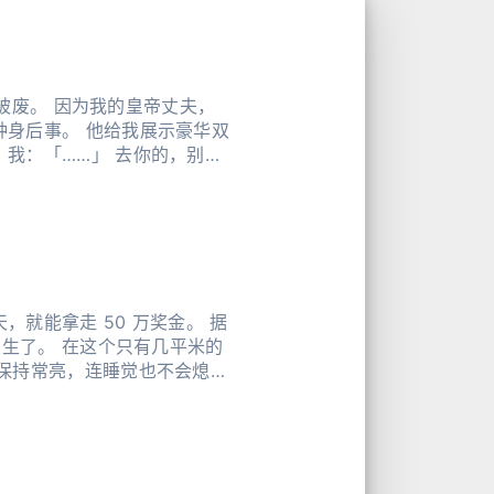
求被废。 因为我的皇帝丈夫，
种身后事。 他给我展示豪华双
我：「……」 去你的，别以
就能拿走 50 万奖金。 据
有几平米的
时保持常亮，连睡觉也不会熄