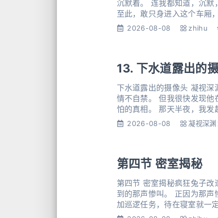
沉默着。 连我都知道，沉默
至此，敢只身进入这个车厢
成徒劳，甚或引来杀身之祸。
2026-08-08
zhihu
13. 下水道露出的
下水道露出的摄像头 凝视深
情不自禁。 但我很快发现他
怕的真相。 那天半夜，我发起高烧。家里没有药，我只能猛灌热水。 清晨，我强撑着身体来到最近的医院。 医生是个脑
袋秃顶的老头，号了脉后，
2026-08-08
凝视深渊
第四节 密室揭秘
第四节 密室揭秘疯狂兔子改
到的那声惨叫。 正因为那声
加巡逻任务，待在寝室就一定
点头「你听过感觉剥夺实验没