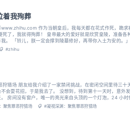
拉着我殉葬
ww.zhihu.com 作为当朝皇后，我每天都在花式作死，跪
要死了，我就得殉葬！ 皇帝最大的爱好就是欣赏皇陵，准备各
我。 「铃儿，朕一定会撑到陵墓修好，再带你入土为安的。」 
月就竣工了！ 1 皇帝景荣从小病弱。
#zhihu
恶狩猎场 朋友给我介绍了一家禁闭挑战，在密闭空间里待三十天，
耍花招，于是我去了。 没想到，待到第十一天时，意外发生了。 在这个只
。 房间没有窗户，唯一的亮光来自头顶的一个灯泡，24 小
甚至称得上简陋：四面墙都是未经粉刷的混
：聚焦罪恶狩猎场
#凝视深渊：聚焦罪恶狩猎场