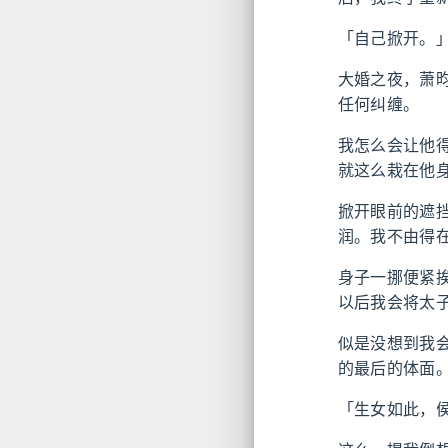
「自己掀开。
大婚之夜，萧
任何纠缠。
我怎么会让他
就这么栽在他
掀开眼前的遮
润。我不由得
身子一挪便紧
以后我会将太
似是没想到我
的最后的体面
「生女如此，