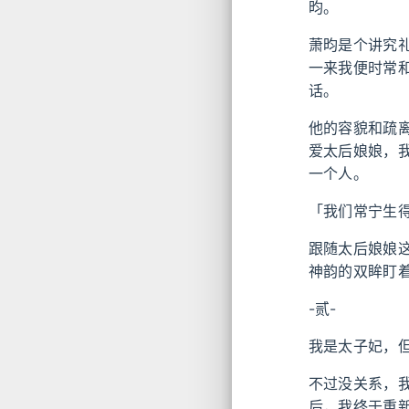
昀。
萧昀是个讲究
一来我便时常
话。
他的容貌和疏
爱太后娘娘，
一个人。
「我们常宁生
跟随太后娘娘
神韵的双眸盯
-贰-
我是太子妃，
不过没关系，
后，我终于重