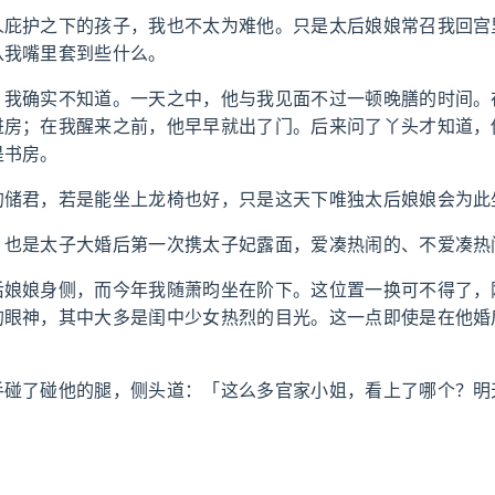
人庇护之下的孩子，我也不太为难他。只是太后娘娘常召我回宫
从我嘴里套到些什么。
，我确实不知道。一天之中，他与我见面不过一顿晚膳的时间。
进房；在我醒来之前，他早早就出了门。后来问了丫头才知道，
是书房。
的储君，若是能坐上龙椅也好，只是这天下唯独太后娘娘会为此
，也是太子大婚后第一次携太子妃露面，爱凑热闹的、不爱凑热
后娘娘身侧，而今年我随萧昀坐在阶下。这位置一换可不得了，
的眼神，其中大多是闺中少女热烈的目光。这一点即使是在他婚
手碰了碰他的腿，侧头道：「这么多官家小姐，看上了哪个？明