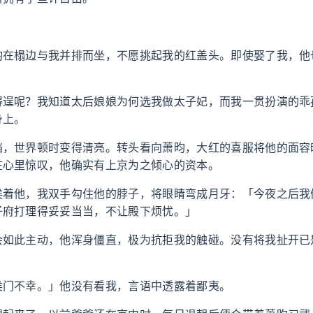
」
昀在榻边与我并排而坐，不愿挑起我的红盖头。即使娶了我，他
得逞呢？我知道太后娘娘为何选我做太子妃，而我一贯扮演的乖
身上。
挡，世界顿时变得清亮。转头看向萧昀，大红的喜服将他的面容
在心里惊叹，他确实有上京为之倾心的资本。
挨着他，我双手勾住他的脖子，将眼睛弯成月牙：「今夜之后我
子府打理得妥妥当当，不让殿下烦忧。」
会如此主动，他浑身僵直，极为抗拒我的触碰。没有将我扯开已
。
侯门不幸。」他没有看我，言语中透露着鄙夷。