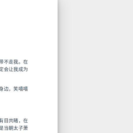
带不走我。在
定会让我成为
身边，笑嘻嘻
有目共睹，在
是当朝太子萧