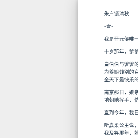
朱户锁清秋
-壹-
我是晋元侯唯
十岁那年，爹
皇伯伯与爹爹
为爹娘饯别的
全天下最快乐
离京那日，娘
地朝她挥手，
直到今年，我
听嘉柔公主说
我及笄那年，