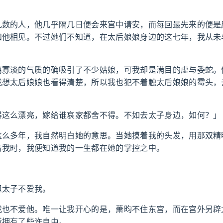
礼数的人，他几乎隔几日便会来宫中请安，而每回最先来的便是
和他相见。不过她们不知道，在太后娘娘身边的这七年，我从未
离寡淡的气质的确吸引了不少姑娘，可我却是满目的虚与委蛇。
我想太后娘娘也看得清楚，所以我也犯不着触太后娘娘的霉头，
得这么漂亮，嫁给谁哀家都舍不得。不如去太子身边，如何？」
这么多年，我自然明白她的意思。当她摸着我的头发，用那双精
着我时，我便知道我的一生都在她的掌控之中。
但太子不爱我。
我也不爱他。唯一让我开心的是，萧昀不住东宫，而在宫外另辟
新拥有了些许自由。