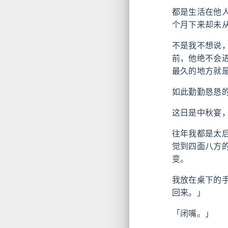
都是生活在他
个月下来却未
不是我不想说
前，他绝不会
最久的地方就
如此勤勤恳恳
这日是中秋宴
往年我都是太
觉到四面八方
变。
我放在桌下的
回来。」
「闭嘴。」