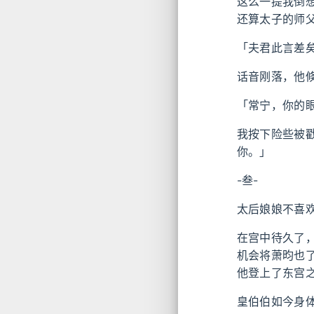
这么一提我倒
还算太子的师
「夫君此言差
话音刚落，他
「常宁，你的
我按下险些被
你。」
-叁-
太后娘娘不喜
在宫中待久了
机会将萧昀也
他登上了东宫
皇伯伯如今身