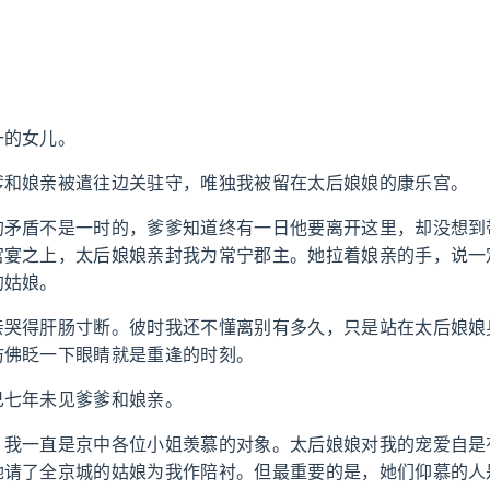
一的女儿。
爹和娘亲被遣往边关驻守，唯独我被留在太后娘娘的康乐宫。
的矛盾不是一时的，爹爹知道终有一日他要离开这里，却没想到
宫宴之上，太后娘娘亲封我为常宁郡主。她拉着娘亲的手，说一
的姑娘。
亲哭得肝肠寸断。彼时我还不懂离别有多久，只是站在太后娘娘
仿佛眨一下眼睛就是重逢的时刻。
已七年未见爹爹和娘亲。
，我一直是京中各位小姐羡慕的对象。太后娘娘对我的宠爱自是
她请了全京城的姑娘为我作陪衬。但最重要的是，她们仰慕的人