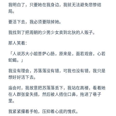
我明白了，只要她在我身边，我就无法避免悲惨结
局。
要活下去，我必须要除掉她。
我找到了把周朝的少男少女卖到北狄的人贩子。
那人笑着：
「人说苏大小姐菩萨心肠，原来是，面若观音，心若
蛇蝎。」
我没有理会，苏落落没有错，可我也没有错，我只是
想好好活下去。
庙会时，我故意把苏落落丢下，我站在高楼，看着她
在人群张皇失措，然后被人捂住口鼻，拖进了巷子
里。
我紧紧攥着手帕，压抑着心底的愧疚。