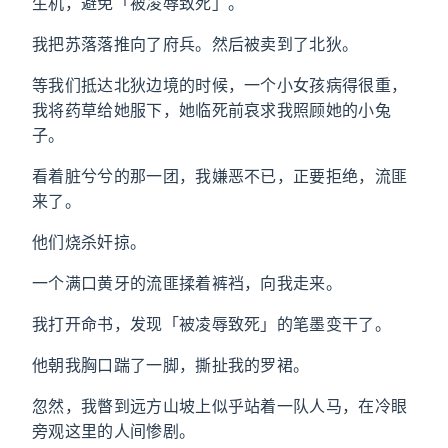
生机，避免「被凌辱致死」。
我把苏落落推向了府兵。然后被卖到了北狄。
等我们抵达北狄边境的时候，一个小女孩病得很重，
我将药草给她服下，她临死前哀求我照顾她的小兔
子。
看着脏兮兮的那一团，我嫌恶不已，正要拒绝，流匪
来了。
他们烧杀奸掠。
一个满口黄牙的流匪揉着裤裆，向我走来。
我打开命书，发现「被凌辱致死」的笔墨变干了。
他朝我胸口踹了一脚，撕扯我的罗裙。
忽然，我暼到远方山坡上似乎站着一队人马，在冷眼
旁观这里的人间惨剧。