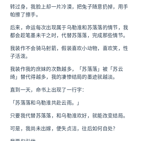
转过身，我脸上却一片冷漠，把兔子随意扔掉，用手
帕擦了擦手。
后来，命运每次出现属于乌勒淮和苏落落的情节，我
都会趁笔墨未干之时，代替苏落落，完成那些情节。
我装作不会骑马射箭，假装喜欢小动物，喜欢笑，性
子活泼。
我装作我的庶妹的次数越多，「苏落落」被「苏云
绮」替代得越多，我的凄惨结局的墨迹就越淡。
直到一天，命书上出现了一行字：
「苏落落和乌勒淮共赴云雨。」
只要我代替苏落落，和乌勒淮欢好，就能改变结局。
可是，我尚未出嫁，便失贞洁，往后如何自处？