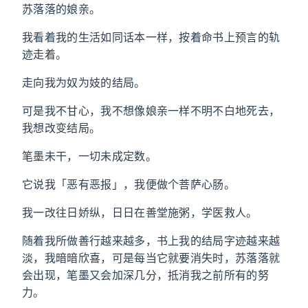
苏落落的娘亲。
我看着我的生活如同话本一样，按着命书上预言的轨
迹走着。
走向我为奴为妓的结局。
可是我不甘心，我不想像娘亲一样不明不白地死去，
我想改变结局。
笔墨未干，一切未成定数。
它说我「恶有恶报」，我便做个菩萨心肠。
我一改往日娇纵，日日在善堂施粥，学医救人。
随着我所做善行越来越多，书上我的结局字迹越来越
淡，我暗暗欣喜，可是每当它就要消失时，苏落落就
会出现，笔墨又会加深几分，抵消我之前所有的努
力。