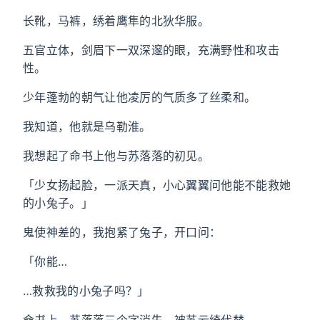
长靴，马裤，绣着鹰隼的北狄华服。
五官立体，剑眉下一双深邃的眼，充满野性和攻击
性。
少年蓬勃的朝气让他凌厉的气质多了丝柔和。
我知道，他就是乌勒淮。
我想起了命书上他与苏落落的初见。
「少女扬起脸，一派天真，小心翼翼问他能不能救她
的小兔子。」
鬼使神差的，我抱紧了兔子，开口问：
「你能…
…救救我的小兔子吗？」