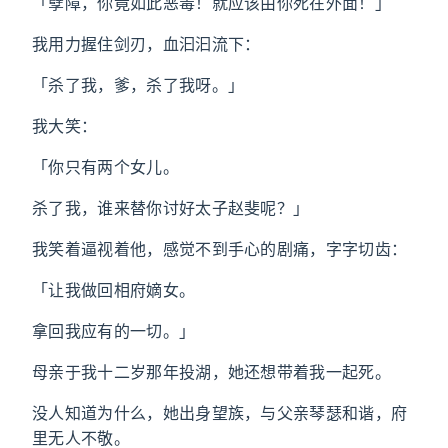
「孽障，你竟如此恶毒！就应该由你死在外面！」
我用力握住剑刃，血汩汩流下：
「杀了我，爹，杀了我呀。」
我大笑：
「你只有两个女儿。
杀了我，谁来替你讨好太子赵斐呢？」
我笑着逼视着他，感觉不到手心的剧痛，字字切齿：
「让我做回相府嫡女。
拿回我应有的一切。」
母亲于我十二岁那年投湖，她还想带着我一起死。
没人知道为什么，她出身望族，与父亲琴瑟和谐，府
里无人不敬。