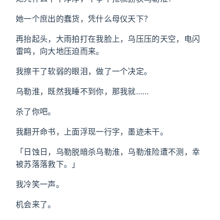
她一个庶出的蠢货，凭什么母仪天下？
再抬起头，大雨拍打在我脸上，乌压压的天空，电闪
雷鸣，向大地压迫而来。
我擦干了软弱的眼泪，做了一个决定。
乌勒淮，既然我睡不到你，那我就……
杀了你吧。
我翻开命书，上面浮现一行字，墨迹未干。
「日蚀日，乌勒脱暗杀乌勒淮，乌勒淮险遭不测，幸
被苏落落救下。」
我冷笑一声。
机会来了。