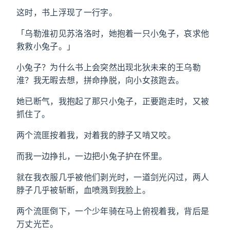
这时，书上浮现了一行字。
「乌勒淮初见苏洛洛时，她抱着一只小兔子，哀求他
救救小兔子。」
小兔子？为什么书上会突然出现北狄未来的王乌勒
淮？我无暇去想，拼命挣脱，向小女孩跑去。
她已断气，我抱起了那只小兔子，正要跑走时，又被
抓住了。
两个流匪按着我，对着我的脖子又啃又咬。
而我一边挣扎，一边把小兔子护在怀里。
就在我衣服几乎被他们剥光时，一道剑光闪过，两人
脖子几乎被斩断，血喷溅到我脸上。
两个流匪倒下，一个少年骑在马上俯视着我，背后是
万丈光芒。