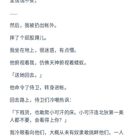
里惴惴不安。
……
然后，我被扔出帐外。
摔了个屁股蹲儿。
我坐在地上，很迷惑，有点懵。
他俯视着我，仿佛天神俯视着蝼蚁。
「送她回去。」
他命令了侍卫，转身进帐。
回去路上，侍卫们冷嘲热讽：
「下贱货，也敢爬小可汗的床。小可汗连北狄第一美
人都不要，会看得上你？」
我冷眼看向他们，大概从未有奴隶敢挑衅他们，一人