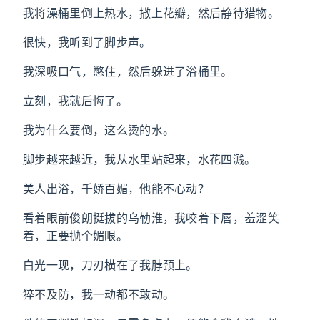
我将澡桶里倒上热水，撒上花瓣，然后静待猎物。
很快，我听到了脚步声。
我深吸口气，憋住，然后躲进了浴桶里。
立刻，我就后悔了。
我为什么要倒，这么烫的水。
脚步越来越近，我从水里站起来，水花四溅。
美人出浴，千娇百媚，他能不心动？
看着眼前俊朗挺拔的乌勒淮，我咬着下唇，羞涩笑
着，正要抛个媚眼。
白光一现，刀刃横在了我脖颈上。
猝不及防，我一动都不敢动。