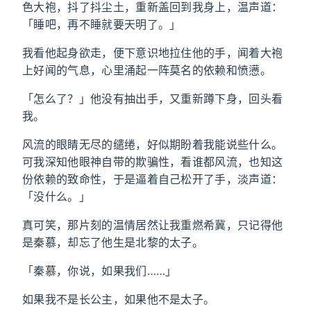
色大袍，抖了抖尘土，重新盖回到我身上，温声道：
「睡吧，再不睡就要天明了。」
我看他起身欲走，便下意识地拉住他的手，闻着大袍
上好闻的气息，心里涌起一阵莫名的依赖和愤懑。
「怎么了？」他没有抽出手，又重新蹲下身，回头看
我。
风流的眼睛无尽的缱绻，好似期盼着我能说些什么。
可我深知他眼神自带的欺骗性，看谁都风流，也知这
份依赖的致命性，于是逼着自己松开了手，淡声道：
「没什么。」
真可笑，那片刻的温情居然让我重燃希冀，只记得他
是秦慕，却忘了他生是北黎的太子。
「秦慕，你说，如果我们……」
如果我不是长公主，如果他不是太子。