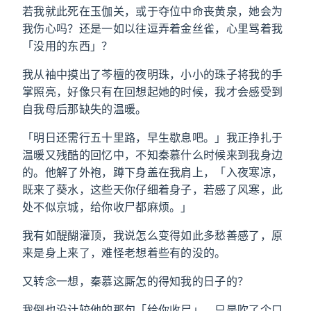
若我就此死在玉伽关，或于夺位中命丧黄泉，她会为
我伤心吗？还是一如以往逗弄着金丝雀，心里骂着我
「没用的东西」？
我从袖中摸出了芩檀的夜明珠，小小的珠子将我的手
掌照亮，好像只有在回想起她的时候，我才会感受到
自我母后那缺失的温暖。
「明日还需行五十里路，早生歇息吧。」我正挣扎于
温暖又残酷的回忆中，不知秦慕什么时候来到我身边
的。他解了外袍，蹲下身盖在我肩上，「入夜寒凉，
既来了葵水，这些天你仔细着身子，若感了风寒，此
处不似京城，给你收尸都麻烦。」
我有如醍醐灌顶，我说怎么变得如此多愁善感了，原
来是身上来了，难怪老想着些有的没的。
又转念一想，秦慕这厮怎的得知我的日子的？
我倒也没计较他的那句「给你收尸」，只是吹了个口