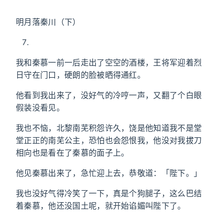
明月落秦川（下）
我和秦慕一前一后走出了空空的酒楼，王将军迎着烈
日守在门口，硬朗的脸被晒得通红。
他看到我出来了，没好气的冷哼一声，又翻了个白眼
假装没看见。
我也不恼，北黎南芜积怨许久，饶是他知道我不是堂
堂正正的南芜公主，恐怕也会怨恨我，他没对我拔刀
相向也是看在了秦慕的面子上。
他见秦慕出来了，急忙迎上去，恭敬道：「陛下。」
我也没好气得冷笑了一下，真是个狗腿子，这么巴结
着秦慕，他还没国土呢，就开始谄媚叫陛下了。