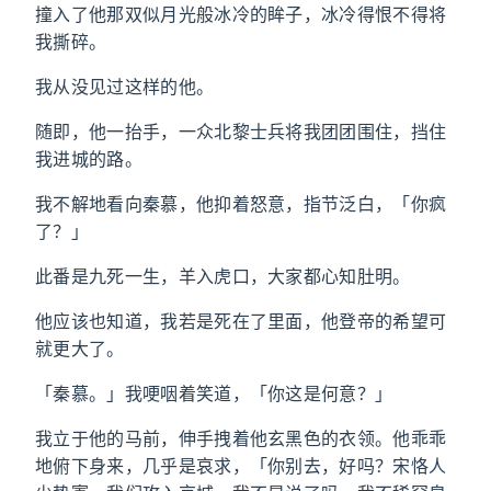
撞入了他那双似月光般冰冷的眸子，冰冷得恨不得将
我撕碎。
我从没见过这样的他。
随即，他一抬手，一众北黎士兵将我团团围住，挡住
我进城的路。
我不解地看向秦慕，他抑着怒意，指节泛白，「你疯
了？」
此番是九死一生，羊入虎口，大家都心知肚明。
他应该也知道，我若是死在了里面，他登帝的希望可
就更大了。
「秦慕。」我哽咽着笑道，「你这是何意？」
我立于他的马前，伸手拽着他玄黑色的衣领。他乖乖
地俯下身来，几乎是哀求，「你别去，好吗？宋恪人