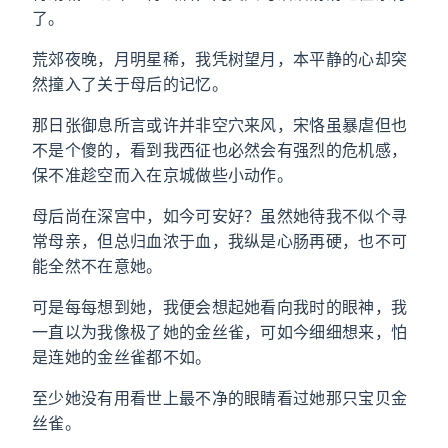
了。
荒郊夜晚，月明星稀，我凭树望月，本平静的心却突
然撞入了关于母后的记忆。
那日张御息所言或许并非空穴来风，宋恪虽暴虐但也
不是个傻的，看到我西征也必然会有强烈的危机感，
保不准趁空而入在京城做些小动作。
母后尚在深宫中，如今可安好？虽然她待我不似个寻
常母亲，但总归血浓于血，我纵是心肠再硬，也不可
能全然不在意她。
可是每每想到她，我便会想起她看向我时的眼神，我
一直以为我像极了她的金丝雀，可如今细细想来，怕
是连她的金丝雀都不如。
至少她没有用看世上最不净的眼睛看过她那只宝贝金
丝雀。