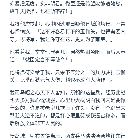
亦暴虐无度，实非明君。微臣还是希望能够追随您，
纵千夫所指，也在所不辞！」
我将他虚扶起，心中闪过那日疑他背叛的场景，不禁
心怀愧疚，「这不好容易打下的玉伽关，也得需要人
守。岑将军，我让你守在这，更是为了南芜。」
他看着我，堂堂七尺男儿，居然热泪盈眶，而后大声
道：「微臣定当不辱使命！」
他将虎符交给了我，只余下五分之一的兵力驻扎玉伽
关，此番西狄元气大伤，料也不敢有大动作了。
我司马昭之心天下人皆知，所领的这些兵，经历此战
也大多对我心悦诚服，心里也大概明白我回去是要做
什么的，许是被老皇儿欺压了许久，没有一个跳出来
骂我大逆不道的，都是打心眼里赞成我逼宫称帝，而
后解放全体悲苦人民的。
待胡城一切布置得当后，两支兵马浩浩汤汤地往东行