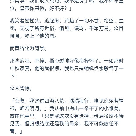
少势寡，我们攻入京城，我不是说了吗，我不稀罕皇
位，皇帝你来做，好不好？」
我笑着摇摇头，踮起脚，跨越了一切不甘、绝望、生
死，无视了所有世俗、偏见、谩骂，千军万马，众目
睽睽，吻上了他的唇。
而黄昏化为背景。
那些癫狂、莽撞、撕心裂肺好像都释怀了。一如那时
中秋家宴，他的唇很凉，我也只是蜻蜓点水般蹭了一
下。
众人皆惊。
「秦慕，我踏过四海八荒，瑀瑀独行，唯见你宛若神
袛，昭若明月。」我从袖中掏出一朵干了的小雏菊，
放在他手里，「只是我这次没有选择，母后虽然不待
见我，但归根结底还是我的母亲，我不可能放任不
管。」