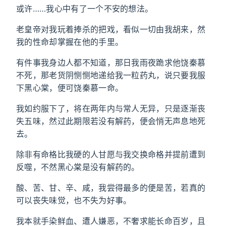
或许……我心中有了一个不安的想法。
老皇帝对我玩着捧杀的把戏，看似一切由我胡来，然
我的性命却掌握在他的手里。
有件事我身边人都不知道，那日我雨夜跪求他饶秦慕
不死，那老货阴恻恻地递给我一粒药丸，说只要我服
下黑心棠，便可饶秦慕一命。
我如约服下了，将在两年内与常人无异，只是逐渐丧
失五味，然过此期限若没有解药，便会悄无声息地死
去。
除非有命格比我硬的人甘愿与我交换命格并提前遭到
反噬，不然黑心棠是没有解药的。
酸、苦、甘、辛、咸，我尝得最多的便是苦，若真的
可以丧失味觉，也不失为好事。
我本就手染鲜血、遭人嫌恶，不奢求能长命百岁，且