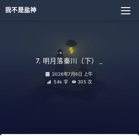
我不是盐神
7. 明月落秦川（下）
_
2026年7月6日 上午
54k 字
305
次