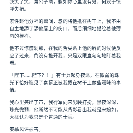
我笑了笑，秦公子啊，假如你心里没有鬼，何致于惊
呼失措。
索性趁他分神的瞬间，忽的将他抵在树干上，我不由
自主地舔了舔他唇上的伤口，而后细细地描绘着他薄
唇的模样。
他不过惊慌刹那，在我的舌尖贴上他的唇的时候便反
应了过来，倒没有推开我，只是双眼直勾勾地盯着我
看。
「陛下……陛下？！」有士兵起身夜巡，在微弱的珠
光下恰好瞧见了秦慕正被我摁在树干上做些暧昧的事
情。
我心里笑出了声，我行军向来男装打扮，黑夜深深，
珠光微弱，他断然不可能从背影看出我就是宋婉如，
大概认为我只是个普通的士兵。
秦慕风评被害。