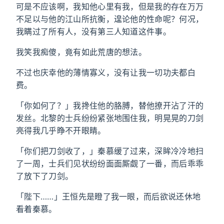
可是不应该啊，我知他心里有我，但是我的存在万万
不足以与他的江山所抗衡，遑论他的性命呢？何况，
我瞒过了所有人，没有第三人知道这件事。
我笑我痴傻，竟有如此荒唐的想法。
不过也庆幸他的薄情寡义，没有让我一切功夫都白
费。
「你如何了？」我搀住他的胳膊，替他撩开沾了汗的
发丝。北黎的士兵纷纷紧张地围住我，明晃晃的刀剑
亮得我几乎睁不开眼睛。
「你们把刀剑收了，」秦慕缓了过来，深眸冷冷地扫
了一周，士兵们见状纷纷面面厮觑了一番，而后乖乖
了放下了刀剑。
「陛下……」王恒先是瞪了我一眼，而后欲说还休地
看着秦慕。