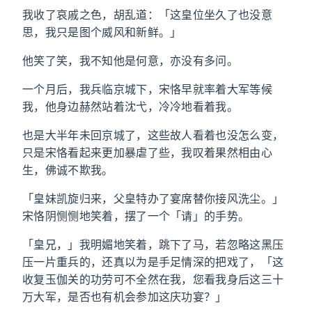
我收了哀戚之色，胡乱道：「这皇位坐久了也没意
思，我只是图个威风和新鲜。」
他笑了笑，我不知他是何意，亦没有多问。
一个月后，我兵临京城下，宋恪早就率着大军等候
我，他身边赫然站着沈弋，冷冷地看着我。
也是大半年未回京城了，这些故人看着也没怎么变，
只是宋恪看起来更加暴虐了些，我叹着果然相由心
生，佛诚不欺我。
「皇妹凯旋归来，父皇特办了宴席替你接风洗尘。」
宋恪阴恻恻地笑着，摆了一个「请」的手势。
「皇兄，」我明媚地笑着，跳下了马，若忽略这黑压
压一片重兵的，还真以为是手足情深的把戏了，「这
收复玉伽关的功劳可不全然在我，您看我身后这三十
万大军，是否也有机会参加这庆功宴？」