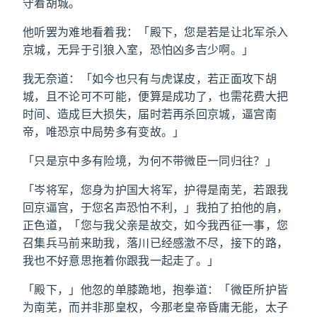
守着胡城。
他听罢为难地看着我：「殿下，您是若是让北军杀入
京城，无异于引狼入室，恐怕凶多吉少啊。」
我无奈道：「如今也只有与虎谋皮，若正面攻下胡
城，且不论可不可能，便算是成功了，也需花费大把
时间、造成巨大损失，届时若再杀回京城，逼宫南
帝，唯恐京中局势多有变故。」
「只是京中多有险境，为何不带微臣一同归往？」
「岑将军，您身为护国大将军，护得是南芜，若跟我
回京逼宫，于您名声恐怕不利，」我拍了拍他的肩，
正色道，「您与我父亲是故交，如今我西征一事，您
召集兵马前来助我，落川已经感激不尽，接下的路，
我也不好意思拖着你跟我一起走了。」
「殿下，」他忽的单膝跪地，抱拳道：「微臣所护皆
为南芜，而并非那皇权，今那老皇帝昏庸无能，太子