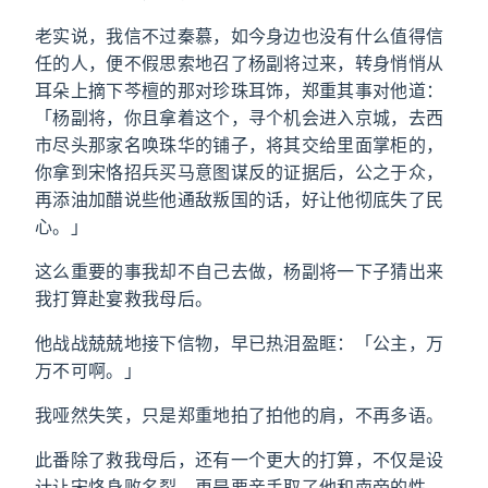
老实说，我信不过秦慕，如今身边也没有什么值得信
任的人，便不假思索地召了杨副将过来，转身悄悄从
耳朵上摘下芩檀的那对珍珠耳饰，郑重其事对他道：
「杨副将，你且拿着这个，寻个机会进入京城，去西
市尽头那家名唤珠华的铺子，将其交给里面掌柜的，
你拿到宋恪招兵买马意图谋反的证据后，公之于众，
再添油加醋说些他通敌叛国的话，好让他彻底失了民
心。」
这么重要的事我却不自己去做，杨副将一下子猜出来
我打算赴宴救我母后。
他战战兢兢地接下信物，早已热泪盈眶：「公主，万
万不可啊。」
我哑然失笑，只是郑重地拍了拍他的肩，不再多语。
此番除了救我母后，还有一个更大的打算，不仅是设
计让宋恪身败名裂，更是要亲手取了他和南帝的性