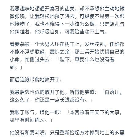
我恶趣味地想翘开秦慕的齿关，却不承想他主动地微
微张嘴，让我轻松地探了进去。可纵使不是第一次跟
他接吻了，我也不晓得下一步该怎么做，只是胡乱与
他纠缠着，他呼吸自如，可我险些喘不上气。
看秦慕被一个大男人压在树干上，发丝凌乱，任谁都
不能不浮想联翩，震惊之余，那士兵开始忧惧自己的
小命，忙侧过头去：「陛下，草民什么也没有看
到。」
而后连滚带爬地离开了。
我最后逃也似的放开了他，听得他笑道：「白落川，
这么久了，你还是一点长进都没有。」
我顺了顺气，瞪他一眼：「本宫急着干天下的大事，
哪里有时间练习。」
他没有和我斗嘴，只是重新捡起方才掉到地上的玄黑