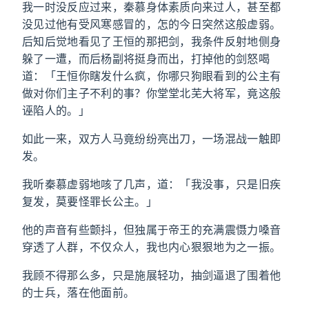
我一时没反应过来，秦慕身体素质向来过人，甚至都
没见过他有受风寒感冒的，怎的今日突然这般虚弱。
后知后觉地看见了王恒的那把剑，我条件反射地侧身
躲了一遭，而后杨副将挺身而出，打掉他的剑怒喝
道：「王恒你瞎发什么疯，你哪只狗眼看到的公主有
做对你们主子不利的事？你堂堂北芜大将军，竟这般
诬陷人的。」
如此一来，双方人马竟纷纷亮出刀，一场混战一触即
发。
我听秦慕虚弱地咳了几声，道：「我没事，只是旧疾
复发，莫要怪罪长公主。」
他的声音有些颤抖，但独属于帝王的充满震慑力嗓音
穿透了人群，不仅众人，我也内心狠狠地为之一振。
我顾不得那么多，只是施展轻功，抽剑逼退了围着他
的士兵，落在他面前。