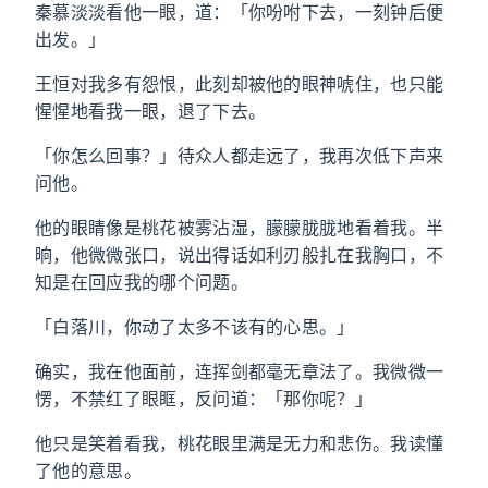
秦慕淡淡看他一眼，道：「你吩咐下去，一刻钟后便
出发。」
王恒对我多有怨恨，此刻却被他的眼神唬住，也只能
惺惺地看我一眼，退了下去。
「你怎么回事？」待众人都走远了，我再次低下声来
问他。
他的眼睛像是桃花被雾沾湿，朦朦胧胧地看着我。半
晌，他微微张口，说出得话如利刃般扎在我胸口，不
知是在回应我的哪个问题。
「白落川，你动了太多不该有的心思。」
确实，我在他面前，连挥剑都毫无章法了。我微微一
愣，不禁红了眼眶，反问道：「那你呢？」
他只是笑着看我，桃花眼里满是无力和悲伤。我读懂
了他的意思。