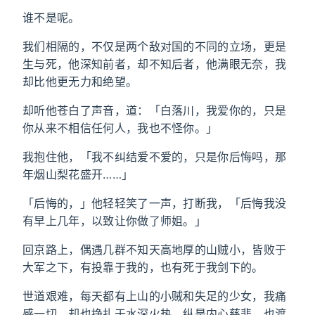
谁不是呢。
我们相隔的，不仅是两个敌对国的不同的立场，更是
生与死，他深知前者，却不知后者，他满眼无奈，我
却比他更无力和绝望。
却听他苍白了声音，道：「白落川，我爱你的，只是
你从来不相信任何人，我也不怪你。」
我抱住他，「我不纠结爱不爱的，只是你后悔吗，那
年烟山梨花盛开……」
「后悔的，」他轻轻笑了一声，打断我，「后悔我没
有早上几年，以致让你做了师姐。」
回京路上，偶遇几群不知天高地厚的山贼小，皆败于
大军之下，有投靠于我的，也有死于我剑下的。
世道艰难，每天都有上山的小贼和失足的少女，我痛
感一切，却也挣扎于水深火热，纵是内心慈悲，也渡