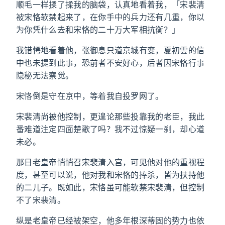
顺毛一样揉了揉我的脑袋，认真地看着我，「宋裴清
被宋恪软禁起来了，在你手中的兵力还有几重，你以
为你凭什么去和宋恪的二十万大军相抗衡？」
我错愕地看着他，张御息只道京城有变，夏初雲的信
中也未提到此事，恐前者不安好心，后者因宋恪行事
隐秘无法察觉。
宋恪倒是守在京中，等着我自投罗网了。
宋裴清尚被他控制，更遑论那些投靠我的老臣，我此
番难道注定四面楚歌了吗？我不过惊疑一刹，却心道
未必。
那日老皇帝悄悄召宋裴清入宫，可见他对他的重视程
度，甚至可以说，他对我和宋恪的捧杀，皆为扶持他
的二儿子。既如此，宋恪虽可能软禁宋裴清，但控制
不了宋裴清。
纵是老皇帝已经被架空，他多年根深蒂固的势力也依