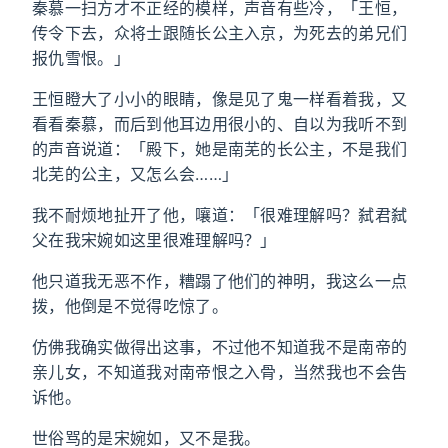
秦慕一扫方才不正经的模样，声音有些冷，「王恒，
传令下去，众将士跟随长公主入京，为死去的弟兄们
报仇雪恨。」
王恒瞪大了小小的眼睛，像是见了鬼一样看着我，又
看看秦慕，而后到他耳边用很小的、自以为我听不到
的声音说道：「殿下，她是南芜的长公主，不是我们
北芜的公主，又怎么会……」
我不耐烦地扯开了他，嚷道：「很难理解吗？弑君弑
父在我宋婉如这里很难理解吗？」
他只道我无恶不作，糟蹋了他们的神明，我这么一点
拨，他倒是不觉得吃惊了。
仿佛我确实做得出这事，不过他不知道我不是南帝的
亲儿女，不知道我对南帝恨之入骨，当然我也不会告
诉他。
世俗骂的是宋婉如，又不是我。