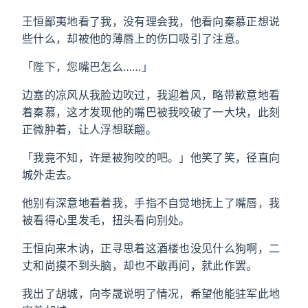
王恒鄙夷地看了我，没有理会我，他看向秦慕正想说
些什么，却被他的薄唇上的伤口吸引了注意。
「陛下，您嘴巴怎么……」
边塞的凉风从我脸边吹过，我迎着风，略带歉意地看
着秦慕，这才发现他的嘴巴被我咬破了一大块，此刻
正微肿着，让人浮想联翩。
「我竟不知，许是被狗咬的吧。」他笑了笑，径直向
城外走去。
他别有深意地看着我，手指不自觉地抚上了嘴唇，我
被看得心里发毛，扭头看向别处。
王恒向来木讷，正寻思着这酒楼也没见什么狗啊，二
丈和尚摸不到头脑，却也不敢再问，就此作罢。
我出了胡城，向岑晟说明了情况，希望他能驻军此地