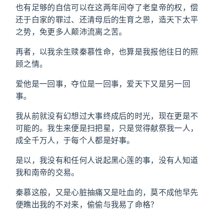
也有足够的自信可以在这两年间夺了老皇帝的权，偿
还于白家的罪过、还清母后的生育之恩，造天下太平
之势，免更多人颠沛流离之苦。
再者，以我余生赎秦慕性命，也算是我报他往日的照
顾之情。
爱他是一回事，夺位是一回事，爱天下又是另一回
事。
我从前就没有幻想过大事终成后的时光，现在更是不
可能的。我生来便是扫把星，只是觉得献祭我一人，
成全千万人，于每个人都是好事。
是以，我没有和任何人说起黑心莲的事，没有人知道
我和南帝的交易。
秦慕这般，又是心脏抽痛又是吐血的，莫不成他早先
便瞧出我的不对来，偷偷与我易了命格？