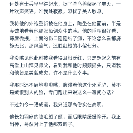
远处有士兵早早得起来，捉了些鸟兽架起了炭火，一
片欢声笑语，唯我处寂寂，恐扰了美人歇息。
我将他的外袍重新披在他身上，跪坐在他面前，半是
虔诚地看着他那张颠倒众生的脸。他的睡相很好看，
薄唇微抿，上面的伤口隐隐结了痂，不论怎么看都旖
旎无比，那风流气，还胜红楼的小倌七分。
我没瞧见他此刻被我看得耳根泛红，只是想起之前有
高僧上山拜见师父，看到我和他时频频摇头，只道我
和他皆是美貌成灾，许不是什么幸事。
我那时还不屑地嘟嘟嘴，腹诽着他这个死秃驴，莫不
是嫉恨别人的脸，专门跑出来说这么一遭闹心话？
不过如今一语成谶，我只道那高僧实在高明。
他长如羽扇的睫毛颤了颤，而后眼睛缓缓睁开。我正
出神，蓦然对上了他那双眸子。