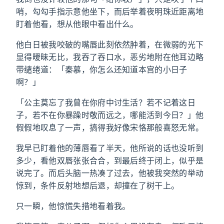
哨，勾勾手指示意他坐下，而后举着夜明珠近距离地
盯着他看，想从他眼中看出什么。
他白日被我咬破的嘴唇此刻依然肿着，在微弱的光下
显得暧昧无比，我吞了吞口水，恶劣地附在他耳边略
带缱绻道：「秦慕，你怎么还知道本宫的小日子
啊？」
「公主莫忘了我曾在你府中讨生活？若不记着这日
子，若不在你暴躁时敬而远之，哪能活到今日？」他
假假地叹息了一声，搞得我好像宋恪那般喜怒无常。
我早已盯着他的薄唇看了半天，他所说的话也没听到
多少，看他双唇张张合合，到最后终于闭上，似乎是
说完了。而后头脑一热凑了过去，他被我突然的举动
惊到，条件反射地想后退，却撞在了树干上。
只一瞬，他惊慌失措地看着我。