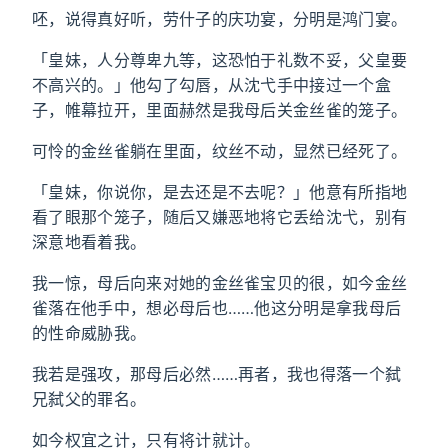
呸，说得真好听，劳什子的庆功宴，分明是鸿门宴。
「皇妹，人分尊卑九等，这恐怕于礼数不妥，父皇要
不高兴的。」他勾了勾唇，从沈弋手中接过一个盒
子，帷幕拉开，里面赫然是我母后关金丝雀的笼子。
可怜的金丝雀躺在里面，纹丝不动，显然已经死了。
「皇妹，你说你，是去还是不去呢？」他意有所指地
看了眼那个笼子，随后又嫌恶地将它丢给沈弋，别有
深意地看着我。
我一惊，母后向来对她的金丝雀宝贝的很，如今金丝
雀落在他手中，想必母后也……他这分明是拿我母后
的性命威胁我。
我若是强攻，那母后必然……再者，我也得落一个弑
兄弑父的罪名。
如今权宜之计，只有将计就计。