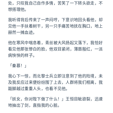
处，只叹我自己自作多情，苦笑了一下转头欲走，不
想搭理他。
我听得背后传来了一声闷哼，下意识地回头看他，却
见他一手扶着树干，另一只手痛苦地抚在胸口，地上
赫然一摊血迹。
他在寒风中喘息着，青丝被大风扬起又落下，我恰好
看见他那张惨白的脸，他双目紧闭，薄唇殷红，一派
病怏怏的样子。
「秦慕！」
我心下一惊，而北黎士兵立即注意到了他的险境，未
及我反应过来便纷纷围了上去，人群将我们相离，我
踮脚越过重重人头，也看不见他。
「妖女，你对陛下做了什么！」王恒目眦欲裂，迅速
地抽出了剑，直指我的心脏。