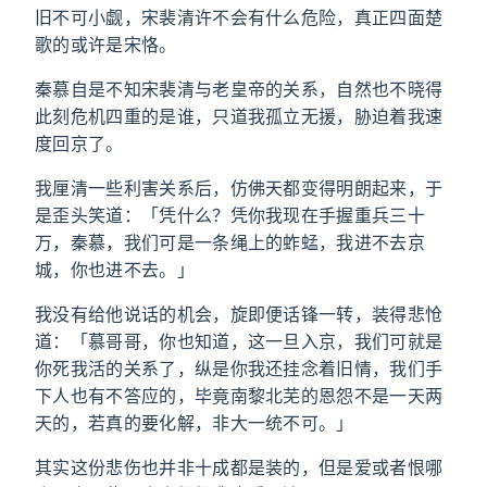
旧不可小觑，宋裴清许不会有什么危险，真正四面楚
歌的或许是宋恪。
秦慕自是不知宋裴清与老皇帝的关系，自然也不晓得
此刻危机四重的是谁，只道我孤立无援，胁迫着我速
度回京了。
我厘清一些利害关系后，仿佛天都变得明朗起来，于
是歪头笑道：「凭什么？凭你我现在手握重兵三十
万，秦慕，我们可是一条绳上的蚱蜢，我进不去京
城，你也进不去。」
我没有给他说话的机会，旋即便话锋一转，装得悲怆
道：「慕哥哥，你也知道，这一旦入京，我们可就是
你死我活的关系了，纵是你我还挂念着旧情，我们手
下人也有不答应的，毕竟南黎北芜的恩怨不是一天两
天的，若真的要化解，非大一统不可。」
其实这份悲伤也并非十成都是装的，但是爱或者恨哪