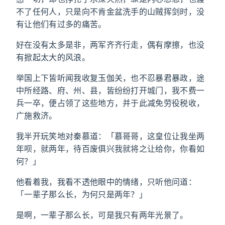
不了任何人，只是向不肯金盆洗手的山贼挥剑时，没
有让他们有过多的痛苦。
好在没有太多是非，两军齐齐行走，偶有摩擦，也没
有掀起太大的风浪。
举国上下皆听闻我收复玉伽关，也不忍暴君暴政，途
中所经路、府、州、县，皆纷纷打开城门，我不费一
兵一卒，便占领了这些地方，并于此减免劳役税收，
广施救济。
我半开玩笑地对秦慕道：「慕哥哥，这皇位让我坐两
年呗，就两年，待百废俱兴我就将之让给你，你看如
何？」
他看着我，我看不透他眼中的情绪，只听他问道：
「一辈子那么长，为何只是两年？」
是啊，一辈子那么长，可是我只有两年光景了。