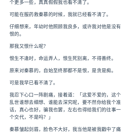
个更多一些，真真假假我也看不清了。
可能在服药救秦慕的时候，我就已经看不清了。
仔细想来，年幼时他照顾我良多，或许我对他是没有
恨的。
那我又恨什么呢？
恨生不逢时，命运弄人，恨生死别离，不得善终。
原来对秦慕的，自始至终那都不是恨，是贪是痴。
可是我早已看不清了。
我忍下心口一阵剧痛，接着道：「这爱不爱的，这个
乱世谁想去细想、谁能去深究呢，要不然你给我个准
话，真心也好，骗我也罢，左右也得给我们的往事一
个交代，不是吗？」
秦慕皱起剑眉，脸色不大好，我当他是被我戳中了痛