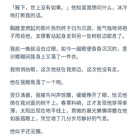
「殿下，世上没有如果。」他知道我想问什么，冰冷
地打断我的话。
胸膛里燃起的那片热烈终于归为沉寂，我气恼地将袍
子甩给他，支撑着站起身走到另一处树桩边歇息了。
我前一晚就没合过眼，如今一阖眼便昏昏沉沉的，意
识模糊间我身上又落了一件衣。
我悄悄抬眼，这次他就在我旁边，这次他没有走。
他在我眼角落了一个吻。
翌日清晨，我被鸟叫声惊醒，缓缓睁开了眼，恰见他
倚在我对面的树干上。春寒料峭，正才发现他穿得单
薄，太阳出现在地平线上，熹微的晨光懒懒得撒在他
如画眉眼上，凭空增了几分岁月静好的气息。
他似乎还没醒。