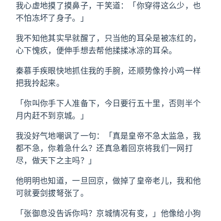
我心虚地摸了摸鼻子，干笑道：「你穿得这么少，也
不怕冻坏了身子。」
我不知他其实早就醒了，只当他的耳朵是被冻红的，
心下愧疚，便伸手想去帮他揉揉冰凉的耳朵。
秦慕手疾眼快地抓住我的手腕，还顺势像拎小鸡一样
把我拎起来。
「你叫你手下人准备下，今日要行五十里，否则半个
月内赶不到京城。」
我没好气地嘲讽了一句：「真是皇帝不急太监急，我
都不急，你着急什么？还真急着回京将我们一网打
尽，做天下之主吗？」
他明明也知道，一旦回京，做掉了皇帝老儿，我和他
可就要剑拔弩张了。
「张御息没告诉你吗？京城情况有变，」他像给小狗