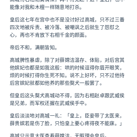
能像对我和木檀一样随意地打杀。
皇后这七年在宫中也不是没讨好过高城，只不过三番
四次地被斥责、被冷落、被嘲讽之后就生了怨怼之
心，再也不肯放下右相千金的颜面。
帝后不和，满朝皆知。
高城脾性暴虐，除了对薛嫦洁温存、体贴，对后宫其
他嫔妃也都是如我这般：哄的时候逗得你眉开眼笑，
烦的时候打得你生死不知。说不上好坏，只不过他待
后宫嫔妃就都如他养的那些獒犬一般罢了。
但皇后这头獒犬高城动不得，因为右相赵卓跟武威侯
是兄弟，而军权还握在武威侯手中。
皇后淡淡地对高城一礼：「皇上，臣妾带了太医来，
薛贵嫔若是伤了脸，只怕皇上要心疼得夜不能寐。」
高城只示意太医查看薛嫦洁，无暇理会皇后。