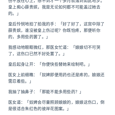
份不放在心上，想不到才一个多月就落到如此地步。
皇上痴心薛贵嫔，我是无论如何都不可能盖过她去
的。」
皇后怜悯地拍了拍我的手：「好了好了，这宫中除了
薛贵嫔，谁没被皇上伤过呢？你既怕疼，那便听你
的，多用些药罢了。」
我感动地眼眶微红，那医女忙道：「娘娘切不可哭
了，这伤口已然不好处置了。」
皇后起身让开：「你便快些替她来绘制吧。」
医女上前细瞧：「奴婢即便用药也还是疼的，娘娘还
需忍着些。」
我抽了抽鼻子：「那能不能多用些药？」
医女道：「奴婢会尽量照顾娘娘的，娘娘这伤口，倒
是很适合朱红色的彼岸花图案。」