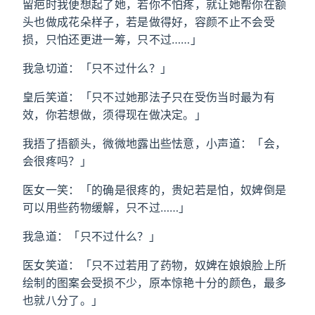
留疤时我便想起了她，若你不怕疼，就让她帮你在额
头也做成花朵样子，若是做得好，容颜不止不会受
损，只怕还更进一筹，只不过……」
我急切道：「只不过什么？」
皇后笑道：「只不过她那法子只在受伤当时最为有
效，你若想做，须得现在做决定。」
我捂了捂额头，微微地露出些怯意，小声道：「会，
会很疼吗？」
医女一笑：「的确是很疼的，贵妃若是怕，奴婢倒是
可以用些药物缓解，只不过……」
我急道：「只不过什么？」
医女笑道：「只不过若用了药物，奴婢在娘娘脸上所
绘制的图案会受损不少，原本惊艳十分的颜色，最多
也就八分了。」