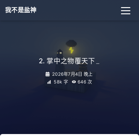
我不是盐神
2. 掌中之物覆天下
_
2026年7月4日 晚上
58k 字
646
次