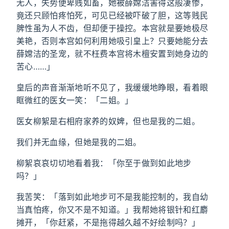
无人，失势便卑贱如畜，她被薛嫦洁害得这般凄惨，
竟还只顾怕疼怕死，可见已经被吓破了胆，这等贱民
脾性虽为人不齿，但却便于操控。本宫就是要她极尽
美艳，否则本宫如何利用她吸引皇上？只要她能分去
薛嫦洁的圣宠，就不枉费本宫将木檀安置到她身边的
苦心……」
皇后的声音渐渐地听不见了，我缓缓地睁眼，看着眼
眶微红的医女一笑：「二姐。」
医女柳絮是右相府家养的奴婢，但也是我的二姐。
我们并无血缘，但她是我的二姐。
柳絮哀哀切切地看着我：「你至于做到如此地步
吗？」
我苦笑：「落到如此地步可不是我能控制的，我自幼
当真怕疼，你又不是不知道。」我帮她将银针和红麝
摊开，「你赶紧，不是拖得越久越不好绘制吗？」