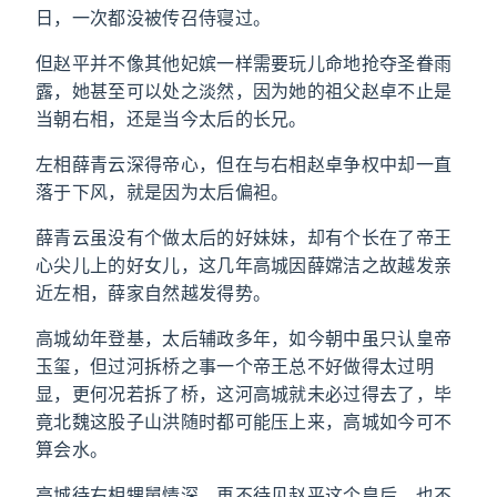
日，一次都没被传召侍寝过。
但赵平并不像其他妃嫔一样需要玩儿命地抢夺圣眷雨
露，她甚至可以处之淡然，因为她的祖父赵卓不止是
当朝右相，还是当今太后的长兄。
左相薛青云深得帝心，但在与右相赵卓争权中却一直
落于下风，就是因为太后偏袒。
薛青云虽没有个做太后的好妹妹，却有个长在了帝王
心尖儿上的好女儿，这几年高城因薛嫦洁之故越发亲
近左相，薛家自然越发得势。
高城幼年登基，太后辅政多年，如今朝中虽只认皇帝
玉玺，但过河拆桥之事一个帝王总不好做得太过明
显，更何况若拆了桥，这河高城就未必过得去了，毕
竟北魏这股子山洪随时都可能压上来，高城如今可不
算会水。
高城待右相甥舅情深，再不待见赵平这个皇后，也不