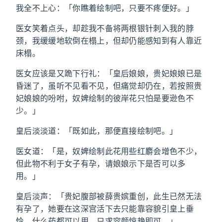
我全不上心：「你瞧着绘制吧，只要不疼便好。」
医女笑着点头，却趁我不备将两根银针刺入我的脖
颈，我缓缓地软倒在榻上，但却仍能感知到有人靠近
床榻。
医女应该是又跪下行礼：「皇后娘娘，贵妃娘娘已是
昏迷了，虽听不见看不见，但痛觉却仍在，若按照贵
妃娘娘的吩咐，奴婢绘制的彼岸花只怕是要逊色不
少。」
皇后淡淡道：「既如此，那便直接绘制吧。」
医女道：「是，奴婢绘制此花用些红麝会增色不少，
但此物不利于女子有孕，请娘娘示下是否可以多
用。」
皇后淡声：「贵妃腹部被薛贵嫔重创，此生已然无法
有孕了，她要在这深宫活下去只能靠容貌引皇上垂
怜，什么药都可以用，只求容颜惊艳即可。」