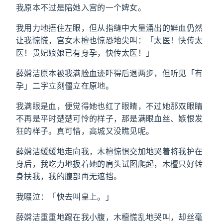
我原本不过是陪她入宫的一个婢女。
我用力地捂住左眼，但从指缝中大量涌出的鲜血仍然
让我惊慌，宫女木檀也惊恐地尖叫：「太医！快传太
医！贵妃娘娘已有身孕，快传太医！」
薛嫦洁原本被我满脸血迹吓得后退两步，但听见「有
孕」二字立刻僵立在原地。
我满眼是血，便觉得她也红了眼睛，不过她那双眼睛
不再是平时楚楚可怜的样子，那是满眼血丝、嫉恨发
狂的样子。真可惜，高城又没瞧见呢。
薛嫦洁缓缓地走向我，木檀惊惧交加地哭着将我护在
身后，我吃力地扳着她的肩头试图爬起，木檀只好转
身扶我，我的腹部再无遮挡。
我啜泣：「快去叫皇上。」
薛嫦洁重重地踢在我小腹，木檀慌乱地哭叫，却丝毫