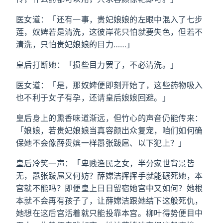
医女道：「还有一事，贵妃娘娘的左眼中混入了七步
莲，奴婢若是清洗，这彼岸花只怕就要失色，但若不
清洗，只怕贵妃娘娘的目力……」
皇后打断她：「损些目力罢了，不必清洗。」
医女道：「是，那奴婢便即刻开始了，这些药物吸入
也不利于女子有孕，还请皇后娘娘回避。」
皇后身上的熏香味道渐远，但竹心的声音仍能传来：
「娘娘，若贵妃娘娘当真容颜出众复宠，咱们如何确
保她不会像薛贵嫔一样嚣张跋扈、以下犯上？」
皇后冷笑一声：「卑贱渔民之女，半分家世背景皆
无，嚣张跋扈又何妨？薛嫦洁挥挥手就能碾死她，本
宫就不能吗？即便皇上日日留宿她宫中又如何？她根
本就不会再有孩子了，让薛嫦洁跟她结下这般死仇，
她想在这后宫活着就只能投靠本宫。柳叶得势便目中