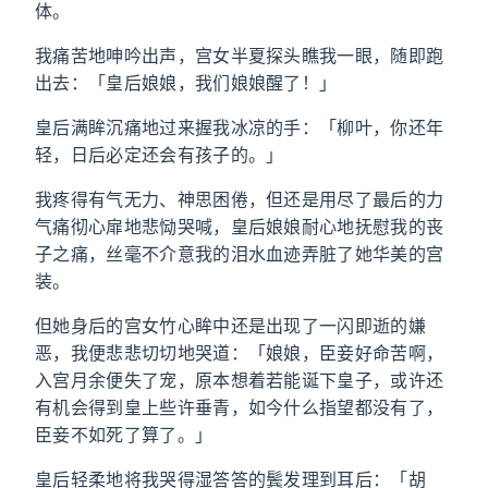
体。
我痛苦地呻吟出声，宫女半夏探头瞧我一眼，随即跑
出去：「皇后娘娘，我们娘娘醒了！」
皇后满眸沉痛地过来握我冰凉的手：「柳叶，你还年
轻，日后必定还会有孩子的。」
我疼得有气无力、神思困倦，但还是用尽了最后的力
气痛彻心扉地悲恸哭喊，皇后娘娘耐心地抚慰我的丧
子之痛，丝毫不介意我的泪水血迹弄脏了她华美的宫
装。
但她身后的宫女竹心眸中还是出现了一闪即逝的嫌
恶，我便悲悲切切地哭道：「娘娘，臣妾好命苦啊，
入宫月余便失了宠，原本想着若能诞下皇子，或许还
有机会得到皇上些许垂青，如今什么指望都没有了，
臣妾不如死了算了。」
皇后轻柔地将我哭得湿答答的鬓发理到耳后：「胡