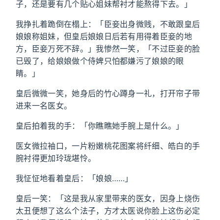
子，还是要有几个贴心姐妹帮衬才能熬得下去。」
我挣扎着跪倒在榻上：「臣妾出身微贱，不敢跟皇后
娘娘称姐妹，但皇后娘娘日后若有用得着臣妾的地
方，臣妾万死不辞。」我惨然一笑，「不过臣妾的脸
已毁了，给娘娘做个侍婢只怕都嫌污了娘娘的眼
睛。」
皇后微微一笑，她身后的竹心蹲身一礼，打开帘子带
进来一名医女。
皇后拍着我的手：「你瞧瞧她手腕上是什么。」
医女微拉袖口，一片粉嫩桃花图案将纤细、皓白的手
腕衬得更加玲珑堪怜。
我怔怔地看着皇后：「娘娘……」
皇后一笑：「这是我从家里带来的医女，因身上烧伤
太丑便想了这么个法子，方才太医说你脸上这伤必定