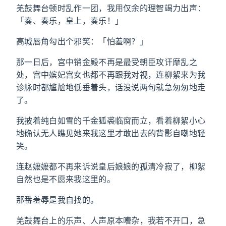
羌鼓舞台顿时乱作一团，我用仅余的理智竭力出声：
「奏、奏乐，皇上，奏乐！」
高城唇角勾出个邪笑：「怕羞啊？」
那一日后，宫中销金殿不再是最受朝臣攻讦靡乱之
处，宫中嫔妃宫女也都不再跟我对视，连柳絮来为我
诊脉时都尴尬地低垂着头，话没说两句就急匆匆地走
了。
我披着纯白如雪的千金狐裘临窗而立，看着柳絮小心
地确认无人瞧见她来我这里才敢出去的背影自嘲地轻
笑。
连赵嬷嬷都不再来诉说皇后娘娘的孤清冷寂了，柳絮
自然也是不愿来我这里的。
那番羞辱是我自找的。
羌鼓舞台上的乐声、人声原本嘈杂，我若不开口，急