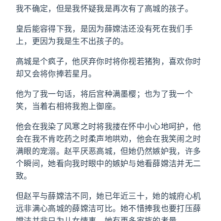
我不确定，但是我怀疑我是再次有了高城的孩子。
皇后能容得下我，是因为薛嫦洁还没有死在我们手
上，更因为我是生不出孩子的。
高城是个疯子，他厌弃你时将你视若猪狗，喜欢你时
却又会将你捧若星月。
他为了我一句话，将后宫种满墨樱；也为了我一个
笑，当着右相将我抱上御座。
他会在我染了风寒之时将我搂在怀中小心地呵护，他
会在我不肯吃药之时柔声地哄劝，他会在我笑闹之时
满眼的宠溺。赵平厌恶高城，但她仍然嫉妒我，许多
个瞬间，她看向我时眼中的嫉妒与她看薛嫦洁并无二
致。
但赵平与薛嫦洁不同，她已年近三十，她的城府心机
远非满心高城的薛嫦洁可比。她不惜捧我也要打压薛
嫦洁并非只为儿女情事，她有更多家族的考量。