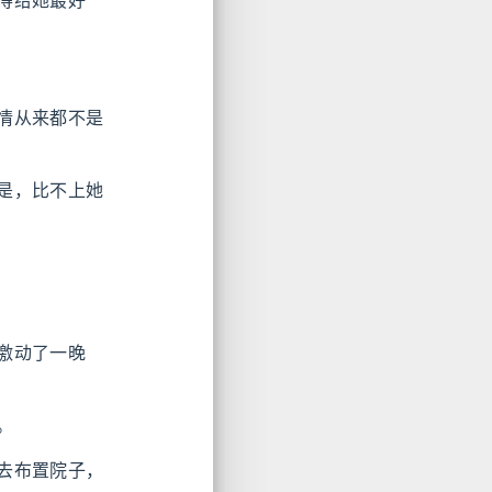
得给她最好
情从来都不是
是，比不上她
激动了一晚
。
去布置院子，