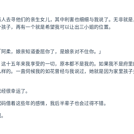
派人去寻他们的亲生女儿，其中利害也细细与我说了。无非就是
个孩子，再有一个就是希望我可以让出三小姐的位置。
？
「阿柔，娘亲知道委屈你了，是娘亲对不住你。」
，这十五年来我享受的一切，原本都不是我的。如果我不是府里
么样的。一直伺候我的如花曾经与我说过，她就是因为家里孩子
已经很幸运了。
起码借着这些年的感情，我后半辈子也会过得不错。
屈。