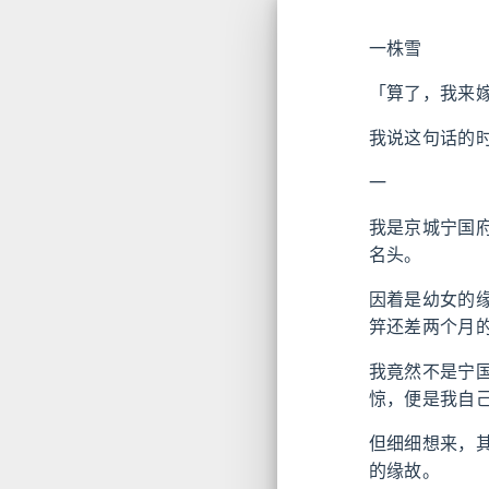
一株雪
「算了，我来
我说这句话的
一
我是京城宁国
名头。
因着是幼女的
笄还差两个月
我竟然不是宁
惊，便是我自
但细细想来，
的缘故。