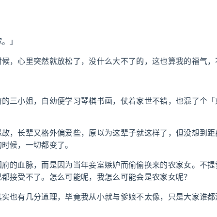
嫁。」
时候，心里突然就放松了，没什么大不了的，这也算我的福气，
府的三小姐，自幼便学习琴棋书画，仗着家世不错，也混了个「
缘故，长辈又格外偏爱些，原以为这辈子就这样了，但没想到距
的时候，一切都变了。
国府的血脉，而是因为当年妾室嫉妒而偷偷换来的农家女。不提
己都接受不了。怎么可能呢，我怎么可能会是农家女呢？
其实也有几分道理，毕竟我从小就与爹娘不太像，只是大家谁都