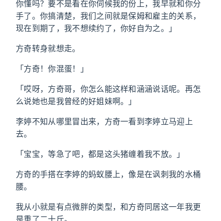
你懂吗？要不是看在你伺候我的份上，我早就和你分
手了。你搞清楚，我们之间就是保姆和雇主的关系，
现在到期了，我不想续约了，你好自为之。」
方奇转身就想走。
「方奇！你混蛋！」
「哎呀，方奇哥，你怎么能这样和涵涵说话呢。再怎
么说她也是我曾经的好姐妹啊。」
李婷不知从哪里冒出来，方奇一看到李婷立马迎上
去。
「宝宝，等急了吧，都是这头猪缠着我不放。」
方奇的手搭在李婷的蚂蚁腰上，像是在讽刺我的水桶
腰。
我从小就是有点微胖的类型，和方奇同居这一年我更
是重了二十斤。