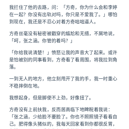
我拦住了他的去路，问：「方奇，你为什么会和李婷
在一起？你没有出轨对吗，你只是不爱我了。」哪怕
到现在，我还是不忍心对着方奇咄咄逼人。
方奇丝毫没有秘密被戳穿的尴尬和无措，不屑地说，
「呵，张之涵。你管的着吗？」
「你给我说清楚！」愤怒让我的声音大了起来。或许
是怕被别的同事看到，方奇看了看周围，将我拉到角
落。
一到无人的地方，他立刻甩开了我的手，我一时重心
不稳摔倒在地。
我想起身，但是脚使不上劲，好像扭了。
方奇没有上前扶我，反而居高临下地睥睨着我说：
「张之涵，少给脸不要脸了。你也不照照镜子看看自
己。肥得像头猪似的，我每天回家看到你都很反胃，