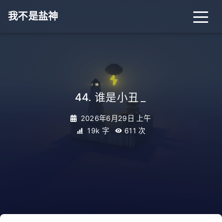
我不是盐神
44. 谁是小丑
_
2026年6月29日 上午
19k 字
611
次