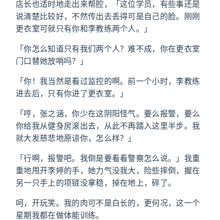
店长也适时地走出来帮腔，「这位学员，有些事还是
说清楚比较好，不然传出去丢得可是自己的脸。刚刚
更衣室可就只有你和李教练两个人。」
「你怎么知道只有我们两个人？难不成，你在更衣室
门口替她放哨吗？」
「你！我当然是看过监控的啊。前一个小时，李教练
进去后，只有你进了更衣室。」
「哼，张之涵，你少在这阴阳怪气。要么报警，要么
你给我从健身房滚出去，从此不再踏入这里半步。我
就大发慈悲地原谅你，怎么样？」
「行啊，报警吧。我倒是要看看警察怎么说。」我重
重地甩开李婷的手，她力气没我大，险些摔倒，握在
另一只手上的项链没拿稳，掉在地上，碎了。
呵，开玩笑。我的肉可不是白长的，更何况，这一个
星期我都在做体能训练。