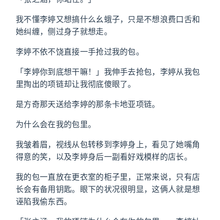
我不懂李婷又想搞什么幺蛾子，只是不想浪费口舌和
她纠缠，侧过身子就想走。
李婷不依不饶直接一手抢过我的包。
「李婷你到底想干嘛！」我伸手去抢包，李婷从我包
里掏出的项链却让我彻底傻眼了。
是方奇那天送给李婷的那条卡地亚项链。
为什么会在我的包里。
我皱着眉，视线从包转移到李婷身上，看见了她嘴角
得意的笑，以及李婷身后一副看好戏模样的店长。
我的包一直放在更衣室的柜子里，正常来说，只有店
长会有备用钥匙。眼下的状况很明显，这俩人就是想
诬陷我偷东西。