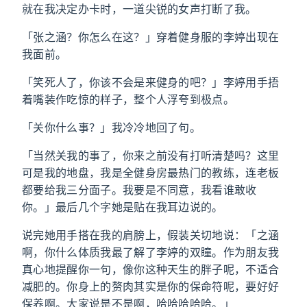
就在我决定办卡时，一道尖锐的女声打断了我。
「张之涵？你怎么在这？」穿着健身服的李婷出现在
我面前。
「笑死人了，你该不会是来健身的吧？」李婷用手捂
着嘴装作吃惊的样子，整个人浮夸到极点。
「关你什么事？」我冷冷地回了句。
「当然关我的事了，你来之前没有打听清楚吗？这里
可是我的地盘，我是全健身房最热门的教练，连老板
都要给我三分面子。我要是不同意，我看谁敢收
你。」最后几个字她是贴在我耳边说的。
说完她用手搭在我的肩膀上，假装关切地说：「之涵
啊，你什么体质我最了解了李婷的双瞳。作为朋友我
真心地提醒你一句，像你这种天生的胖子呢，不适合
减肥的。你身上的赘肉其实是你的保命符呢，要好好
保养啊。大家说是不是啊，哈哈哈哈哈。」