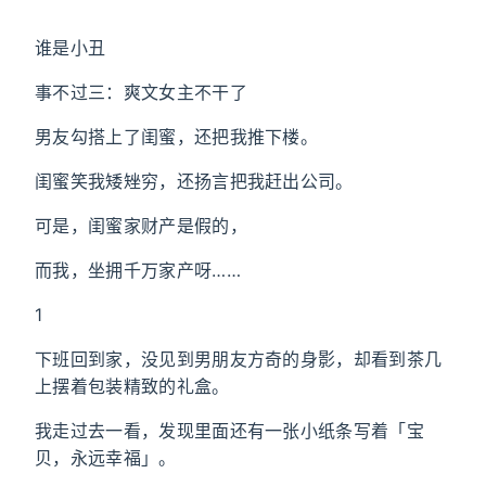
谁是小丑
事不过三：爽文女主不干了
男友勾搭上了闺蜜，还把我推下楼。
闺蜜笑我矮矬穷，还扬言把我赶出公司。
可是，闺蜜家财产是假的，
而我，坐拥千万家产呀……
1
下班回到家，没见到男朋友方奇的身影，却看到茶几
上摆着包装精致的礼盒。
我走过去一看，发现里面还有一张小纸条写着「宝
贝，永远幸福」。