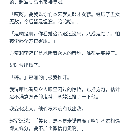
落，赵军立马出来捧臭脚。
「哎呀，要我说你们本来就是郎才女貌。经历了丑女
无敌，今后皆是坦途。哈哈哈。」
「是啊是啊，你看她这么迟还没来，八成是怕了。怕
被李婷全方位碾压。」
方奇和李婷得意地听着众人的恭维，嘴都要笑裂了。
是时候出场了。
「砰。」包厢的门被我推开。
我清晰地看见众人眼里闪过的惊艳，包括方奇，估计
是不满意方奇的走神，李婷还掐了一下他。
我变化太大，他们根本没有认出我。
赵军还说：「美女，是不是走错包厢了啊？不过相遇
即是缘分，要不加个微信再走啊。」