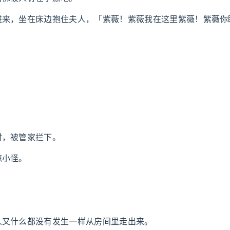
进来，坐在床边抱住夫人，「紫薇！紫薇我在这里紫薇！紫薇你
！
时，被管家拦下。
惊小怪。
人又什么都没有发生一样从房间里走出来。