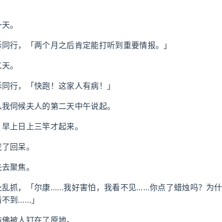
一天。
诉同行，「两个月之后肯定能打听到重要情报。」
二天。
诉同行，「快跑！这家人有病！」
从我伺候夫人的第二天中午说起。
，早上日上三竿才起来。
发了回呆。
失去聚焦。
处乱抓，「尔康……我好害怕，我看不见……你点了蜡烛吗？为
看不到……」
仿佛被人钉在了原地。