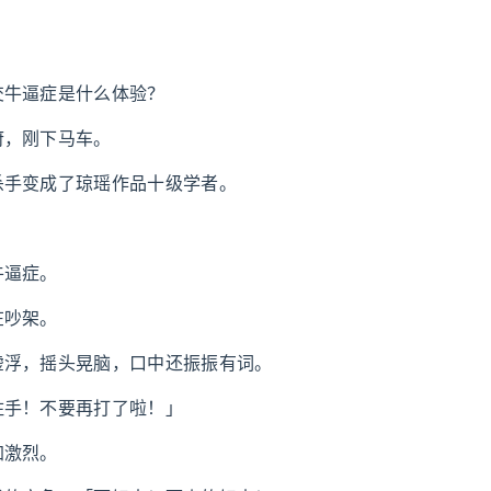
交牛逼症是什么体验？
府，刚下马车。
杀手变成了琼瑶作品十级学者。
牛逼症。
在吵架。
虚浮，摇头晃脑，口中还振振有词。
住手！不要再打了啦！」
加激烈。