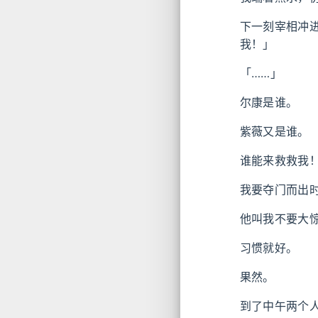
下一刻宰相冲
我！」
「……」
尔康是谁。
紫薇又是谁。
谁能来救救我
我要夺门而出
他叫我不要大
习惯就好。
果然。
到了中午两个