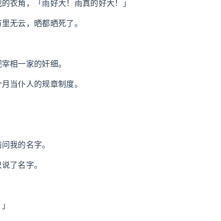
我的衣角，「雨好大！雨真的好大！」
万里无云，晒都晒死了。
视宰相一家的奸细。
个月当仆人的规章制度。
。
。
前问我的名字。
只说了名字。
！」