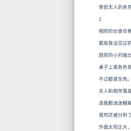
旁若无人的亲
2
相府的伙食也
都是我没见过
厨房的小刘端
桌子上是各色
不过都是生肉
夫人和相爷落
连我都迷迷糊
居然还被分到
外面太阳正大