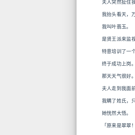
夫人突然扯住
我抬头看天，
我叫叶翡玉。
是贤王派来监
特意培训了一
终于成功上岗
那天天气很好
夫人走到我面
我瞒了姓氏，
她恍然大悟。
「原来是翠翠