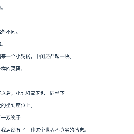
热。
格外不同。
的。
出来一个小铜锅，中间还凸起一块。
各样的菜码。
。
座以后，小刘和管家也一同坐下。
糊的坐到座位上。
了一双筷子！
，我居然有了一种这个世界不真实的感觉。