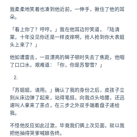
我柔柔地笑着也凑到他近前，一伸手，揪住了他的耳
朵。
「看上你了？哼哼。」我在他耳边狞笑道，「陆清
棠，十年没见你还是一样皮痒啊，抢人抢到你大表姐
头上来了？」
他如遭雷击，一双漂亮的眸子顿时失去了焦距，他咽
了口口水，艰难道：「你，你是苏黎雪？」
「苏姐姐，请用。」确认了我的身份之后，皮孩子立
刻从床边弹了起来，站得笔挺，向我点头哈腰，还迅
速叫人拿来了茶点，在三步之外双手端着盘子递给
我。
不怪他反应如此过激，毕竟我们俩上次见面，就以我
把他抽得哭爹喊娘告终。