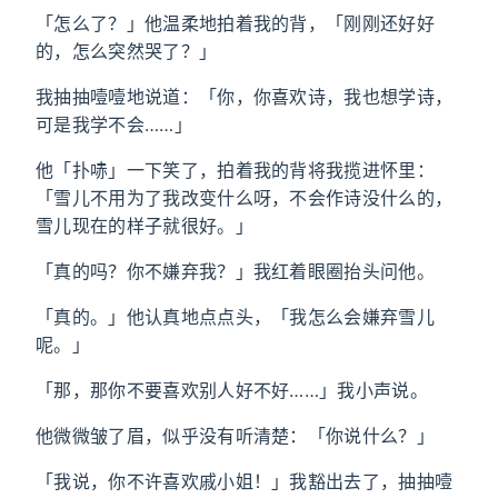
「怎么了？」他温柔地拍着我的背，「刚刚还好好
的，怎么突然哭了？」
我抽抽噎噎地说道：「你，你喜欢诗，我也想学诗，
可是我学不会……」
他「扑哧」一下笑了，拍着我的背将我揽进怀里：
「雪儿不用为了我改变什么呀，不会作诗没什么的，
雪儿现在的样子就很好。」
「真的吗？你不嫌弃我？」我红着眼圈抬头问他。
「真的。」他认真地点点头，「我怎么会嫌弃雪儿
呢。」
「那，那你不要喜欢别人好不好……」我小声说。
他微微皱了眉，似乎没有听清楚：「你说什么？」
「我说，你不许喜欢戚小姐！」我豁出去了，抽抽噎