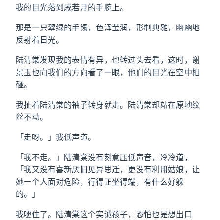
我的目光落到戚若月的手腕上。
那是一只翠绿的手镯，色泽莹润，形制典雅，幽幽地
反射着日光。
陆清棠发现我的表情有异，也转过头去看，这时，谢
景玉也向我们的方向看了一眼，他们的目光在空中相
碰。
我扯着陆清棠的袖子转身就走。陆清棠却站在原地纹
丝不动。
「走呀。」我低声道。
「我不走。」陆清棠没有刻意压低声音，冷冷道，
「我又没有喜新厌旧见异思迁，更没有利用姑娘，让
她一个人面对危险，行得正坐得端，有什么好躲
的。」
我哽住了。陆清棠这个实诚孩子，恐怕也是想出口