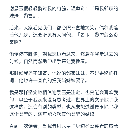
谢景玉便轻轻揽过我的肩膀，温声道：「是我邻家的
妹妹，黎雪。」
后来，大家看见我们，都心照不宣地笑笑，偶尔我落
后他几步，还会听见有人问他：「景玉，黎雪怎么没
来啊？」
他便停下脚步，朝我这边看过来，然后在我走过去的
时候，自然而然地伸出手来让我挽着。
那时候我还不知道，他说的邻家妹妹，不是委婉的托
词，他也许一直真的把我当妹妹罢了。
我是那样坚定地相信谢景玉是注定、也只能会喜欢我
的，以至于我从来没有思考过，世界上的女子除了我
这样的，还会有别的类型，也从未想过谢景玉除了我
这个类型的，还可能喜欢其他类型的姑娘。
直到一次诗会，当我看见六皇子身边盈盈笑着的戚若