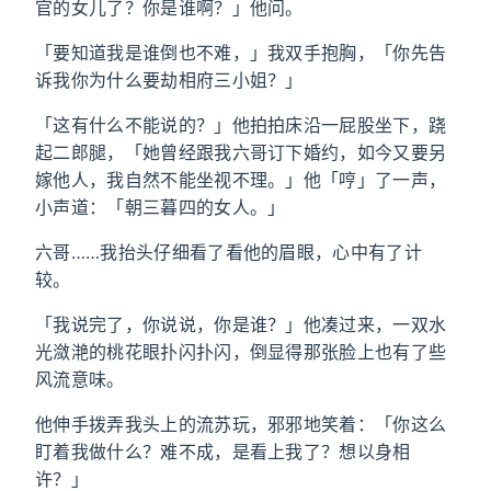
官的女儿了？你是谁啊？」他问。
「要知道我是谁倒也不难，」我双手抱胸，「你先告
诉我你为什么要劫相府三小姐？」
「这有什么不能说的？」他拍拍床沿一屁股坐下，跷
起二郎腿，「她曾经跟我六哥订下婚约，如今又要另
嫁他人，我自然不能坐视不理。」他「哼」了一声，
小声道：「朝三暮四的女人。」
六哥……我抬头仔细看了看他的眉眼，心中有了计
较。
「我说完了，你说说，你是谁？」他凑过来，一双水
光潋滟的桃花眼扑闪扑闪，倒显得那张脸上也有了些
风流意味。
他伸手拨弄我头上的流苏玩，邪邪地笑着：「你这么
盯着我做什么？难不成，是看上我了？想以身相
许？」