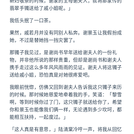
新妇敬茶的时候，谢家的主母谢夫人，就将那家传的
翡翠手镯送给了戚小姐呢。」
我低头抿了一口茶。
果然，戚若月并没有同别人私奔。谢景玉让我假扮成
她，不过是替她挡一挡灾罢了。
那镯子我见过，是谢尚书早年送给谢夫人的一份礼
物，并非他所说的那样贵重，但却是谢尚书和谢夫人
携手走过这么多年风风雨雨的见证。谢夫人将这镯子
送给戚小姐，恐怕真是对她很疼爱吧。
我眼前恍惚，仿佛又回到谢夫人告诉我这只镯子来历
的时候。那时候她慈爱地牵着我的手，笑道：「黎雪
啊，等到时候你过了门，这只镯子就送给你了，希望
你和景玉也能像我们俩一样，无论遇到多少坎坷，都
能相互扶持，一起度过。」
「这人真是有意思，」陆清棠冷哼一声，将我从回忆