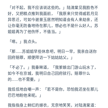
「对不起，我不应该说这些的。」陆清棠见我脸色不
好，又把糕点推到我面前，「我原来只觉得戚若月见
异思迁，可如今谢景玉居然明知道会有人来劫亲，还
让你毫无防备地待在那儿，想必也不是什么好人。苏
姐姐再为了他伤怀，不值当。」
「嗯。」我点头。
「那……苏姐姐早些休息吧，明日一早，我亲自送你
回府赔罪，顺便拜访一下姑姑姑父。」
「不必了。」我垂眸道，「我爹娘出门游山玩水了，
如今不在京城，我明日自己回府就行。赔罪什么
的……也不需要。」
我低低地自嘲一声：「若不是你，恐怕我还坐在那儿
巴巴地盼他来呢。」
我指指身上鲜红的嫁衣，无奈地笑笑，对陆清棠道：