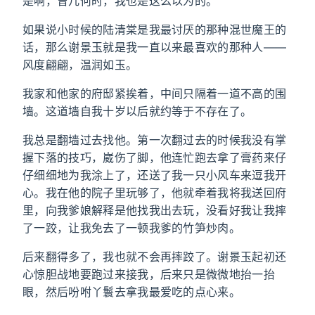
是啊，曾几何时，我也是这么以为的。
如果说小时候的陆清棠是我最讨厌的那种混世魔王的
话，那么谢景玉就是我一直以来最喜欢的那种人——
风度翩翩，温润如玉。
我家和他家的府邸紧挨着，中间只隔着一道不高的围
墙。这道墙自我十岁以后就约等于不存在了。
我总是翻墙过去找他。第一次翻过去的时候我没有掌
握下落的技巧，崴伤了脚，他连忙跑去拿了膏药来仔
仔细细地为我涂上了，还送了我一只小风车来逗我开
心。我在他的院子里玩够了，他就牵着我将我送回府
里，向我爹娘解释是他找我出去玩，没看好我让我摔
了一跤，让我免去了一顿我爹的竹笋炒肉。
后来翻得多了，我也就不会再摔跤了。谢景玉起初还
心惊胆战地要跑过来接我，后来只是微微地抬一抬
眼，然后吩咐丫鬟去拿我最爱吃的点心来。