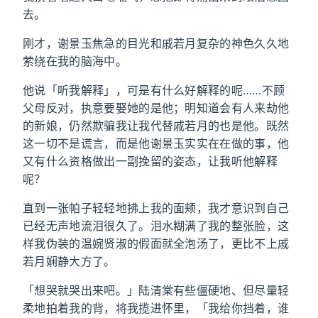
去。
刚才，谢景玉焦急的目光和戚若月复杂的神色久久地
萦绕在我的脑海中。
他说「听我解释」，可是有什么好解释的呢……不顾
父母反对，执意要娶她的是他；明知道会有人来劫他
的新娘，仍然欺骗我让我代替戚若月的也是他。既然
这一切不是谎言，而是他谢景玉实实在在做的事，他
又有什么资格做出一副挽留的姿态，让我听他解释
呢？
直到一张帕子轻轻地拂上我的面颊，我才意识到自己
已经无声地流泪很久了。泪水糊满了我的整张脸，这
样我伪装的温婉贤淑的假面就全泡汤了，更比不上戚
若月娴静大方了。
「想哭就哭出来吧。」陆清棠有些僵硬地、但尽量轻
柔地拍着我的背，将我揽进怀里，「我给你挡着，谁