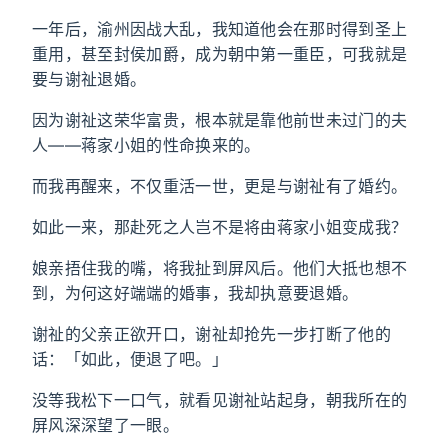
一年后，渝州因战大乱，我知道他会在那时得到圣上
重用，甚至封侯加爵，成为朝中第一重臣，可我就是
要与谢祉退婚。
因为谢祉这荣华富贵，根本就是靠他前世未过门的夫
人——蒋家小姐的性命换来的。
而我再醒来，不仅重活一世，更是与谢祉有了婚约。
如此一来，那赴死之人岂不是将由蒋家小姐变成我？
娘亲捂住我的嘴，将我扯到屏风后。他们大抵也想不
到，为何这好端端的婚事，我却执意要退婚。
谢祉的父亲正欲开口，谢祉却抢先一步打断了他的
话：「如此，便退了吧。」
没等我松下一口气，就看见谢祉站起身，朝我所在的
屏风深深望了一眼。