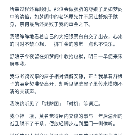
所幸过程还算顺利。那位会做胭脂的舒娘子是如梦阁
中的清倌，如梦阁中的老鸨原先并不愿让舒娘子赎
身，奈何最后还是败于我的重金之下。
我眼睁睁地看着自己的大把银票白白交了出去，心疼
的同时不禁心想，一掷千金的感觉一点也不快乐。
舒娘子今夜留在如梦阁中收拾包袱，明日一早便来宋
府寻我。
我与老鸨议事的屋子相对偏僻安静，正当我拿着舒娘
子的卖身契准备离开，却听见隔壁屋子里传来模糊不
清的交谈声。
我隐约听见了「城防图」「时机」等词汇。
我心神一凛，莫名觉得屋内交谈的事与一年后渝州的
战乱脱不了干系，便放轻脚步走到屋门一侧偷听。