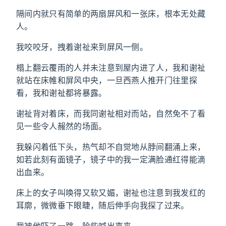
隔间内就只有简单的两扇屏风和一张床，根本无处藏
人。
我咬咬牙，拽着谢祉来到屏风一侧。
榻上翻云覆雨的人并未注意到屋内进了人，我和谢祉
就站在床帷和屏风中央，一旦西燕人推开门往里探
看，我和谢祉都将暴露。
谢祉背对着床，而我同谢祉相对而站，自然免不了看
见一些令人赧然的场面。
我躲闪着低下头，热气却不自觉地从脖间翻涌上来，
如若此刻有面镜子，镜子中的我一定满脸通红得能滴
出血来。
床上的女子叫唤得又软又媚，谢祉也注意到我发红的
耳廓，微微垂下眼睫，随后伸手向我探了过来。