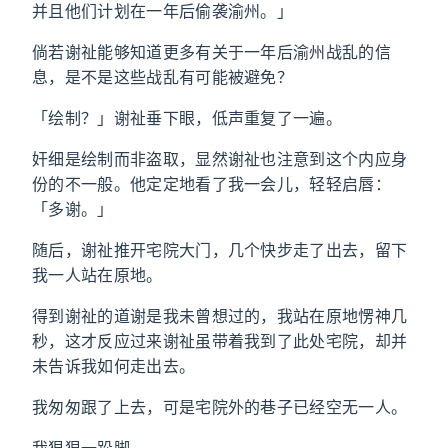
并且他们计划在一年后偷袭渝州。」
倘若谢祉能够知道更多有关于一年后渝州战乱的信
息，是不是这些战乱有可能被避免？
「绘制？」谢祉垂下眼，低声重复了一遍。
奸细是绘制而非盗取，显然谢祉也注意到这个内应身
份的不一般。他定定地看了我一会儿，轻轻启唇：
「多谢。」
随后，谢祉推开宅院大门，几个快步走了出去，留下
我一人站在原地。
得到谢祉的道谢是我未曾想过的，我站在原地愣神几
秒，这才反应过来谢祉虽带着我到了此处宅院，却并
未告诉我如何走出去。
我匆匆跟了上去，可是宅院外的巷子已经空无一人。