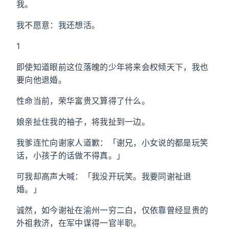
我。
我不愿意：我还想活。
1
即使知道眼前这位落魄的少年将来会权倾天下，我也
要向他退婚。
性命当前，荣华富贵又算得了什么。
娘亲扯住我的袖子，将我扯到一边。
我爹连忙向谢家人道歉：「谢兄，小女说的都是玩笑
话，小孩子的话做不得真。」
可我却高声大喊：「我没开玩笑。我要同谢祉退
婚。」
诚然，如今谢祉在渝州一穷二白，仅依靠曾经显贵的
外祖救济，在军中谋得一官半职。