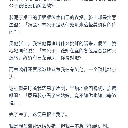
公子夜宿云良阁之故？」
我藏于桌下的手狠狠绞住自己的衣摆，脸上却是笑意
盈盈：「怎会？林公子是从何处听来这些莫须有的传
闻？」
见他张口，我怕他再说出什么挑衅的话来，便苦口婆
心地同他说：「林公子，谁知在座的各位是否会时来
运转，终须有日龙穿凤，你说对吧？」
而林鸿轩还喜滋滋地认为我在夸奖他，一个劲儿地点
头。
谢祉倒是盯着我沉思了片刻，半晌才收回视线，启唇
嘲讽：「原是我小看了宋姑娘，竟不知你也知此等道
理。」
完了完了，这便是恨上我了。
我是想与谢祉退婚没错，但我并不想与他结仇啊。