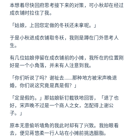
本想着尽快回府思考接下来的对策，可小秋却在经过
成衣铺时拉住了我。
「姑娘，上回您定做的冬袄还未拿呢。」
于是小秋进成衣铺取冬袄，我则是蹲在门外思考人
生。
有几位姑娘停留在成衣铺前的小摊，我所在的位置刚
好是一个小角落，并未有人注意到我。
「你们听说了吗？谢祉去……那种地方被宋声晚退
婚，你们说这究竟是真是假？」
「定是假的。」那姑娘斩钉截铁地回答，「退了也
好，宋声晚不过是一个商人之女，怎配得上谢公
子。」
原本无意偷听墙角的我此时却有了兴致。我抬眼看
去，便见蒋悠柔一行人站在小摊前挑选胭脂。