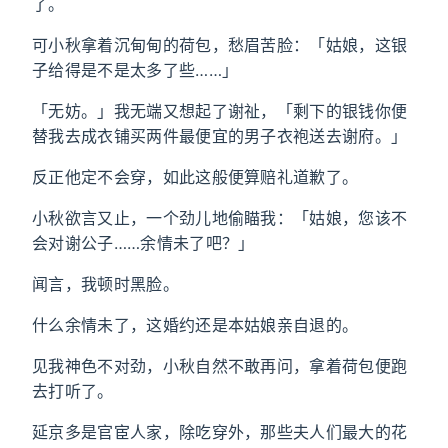
了。
可小秋拿着沉甸甸的荷包，愁眉苦脸：「姑娘，这银
子给得是不是太多了些……」
「无妨。」我无端又想起了谢祉，「剩下的银钱你便
替我去成衣铺买两件最便宜的男子衣袍送去谢府。」
反正他定不会穿，如此这般便算赔礼道歉了。
小秋欲言又止，一个劲儿地偷瞄我：「姑娘，您该不
会对谢公子……余情未了吧？」
闻言，我顿时黑脸。
什么余情未了，这婚约还是本姑娘亲自退的。
见我神色不对劲，小秋自然不敢再问，拿着荷包便跑
去打听了。
延京多是官宦人家，除吃穿外，那些夫人们最大的花