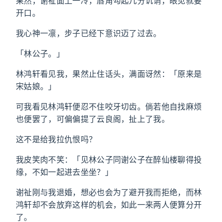
果然，谢祉面上一冷，唇角勾起几分讥诮，眼见就要
开口。
我心神一凛，步子已经下意识迈了过去。
「林公子。」
林鸿轩看见我，果然止住话头，满面讶然：「原来是
宋姑娘。」
可我看见林鸿轩便忍不住咬牙切齿。倘若他自找麻烦
也便罢了，可偏偏提了云良阁，扯上了我。
这不是给我拉仇恨吗？
我皮笑肉不笑：「见林公子同谢公子在醉仙楼聊得投
缘，不如一起进去坐坐？」
谢祉刚与我退婚，想必也会为了避开我而拒绝，而林
鸿轩却不会放弃这样的机会，如此一来两人便算分开
了。