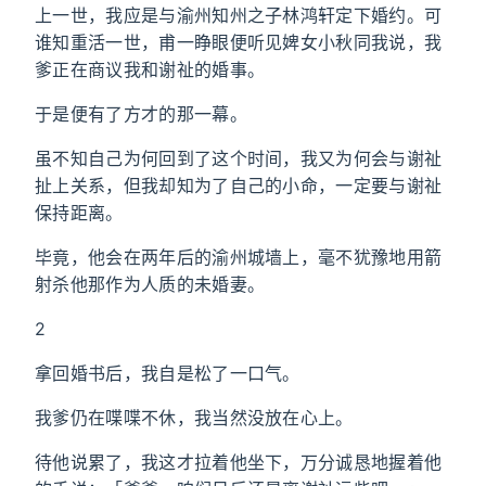
上一世，我应是与渝州知州之子林鸿轩定下婚约。可
谁知重活一世，甫一睁眼便听见婢女小秋同我说，我
爹正在商议我和谢祉的婚事。
于是便有了方才的那一幕。
虽不知自己为何回到了这个时间，我又为何会与谢祉
扯上关系，但我却知为了自己的小命，一定要与谢祉
保持距离。
毕竟，他会在两年后的渝州城墙上，毫不犹豫地用箭
射杀他那作为人质的未婚妻。
2
拿回婚书后，我自是松了一口气。
我爹仍在喋喋不休，我当然没放在心上。
待他说累了，我这才拉着他坐下，万分诚恳地握着他