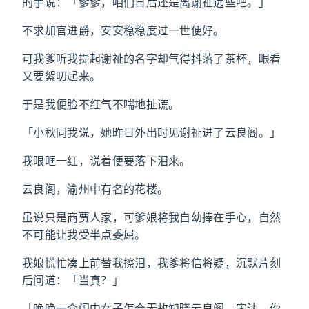
的手说：「爹爹，咱们日后还是离谢祉远些吧。」
不求加官进爵，安安稳稳度过一世便好。
可我爹听我提起谢祉的名字却气得抖落了茶杯，眼看
又要絮叨起来。
于是我便脸不红气不喘地扯谎。
「小秋同我说，她昨日外出时见谢祉进了云良阁。」
我眼眶一红，说着便要落下泪来。
云良阁，渝州中有名的花楼。
虽说只是商贾人家，可爹娘将我自幼捧在手心，自然
不可能让我受半点委屈。
我娘慌忙凑上前替我擦泪，我爹将信将疑，沉默片刻
后问道：「当真？」
「晚晚一介闺中女子怎会无故知晓云良阁。宋沽，你