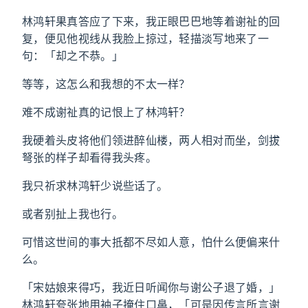
林鸿轩果真答应了下来，我正眼巴巴地等着谢祉的回
复，便见他视线从我脸上掠过，轻描淡写地来了一
句：「却之不恭。」
等等，这怎么和我想的不太一样？
难不成谢祉真的记恨上了林鸿轩？
我硬着头皮将他们领进醉仙楼，两人相对而坐，剑拔
弩张的样子却看得我头疼。
我只祈求林鸿轩少说些话了。
或者别扯上我也行。
可惜这世间的事大抵都不尽如人意，怕什么便偏来什
么。
「宋姑娘来得巧，我近日听闻你与谢公子退了婚，」
林鸿轩夸张地用袖子掩住口鼻，「可是因传言所言谢