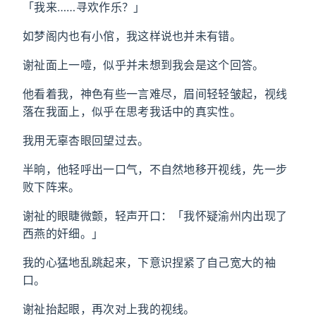
「我来……寻欢作乐？」
如梦阁内也有小倌，我这样说也并未有错。
谢祉面上一噎，似乎并未想到我会是这个回答。
他看着我，神色有些一言难尽，眉间轻轻皱起，视线
落在我面上，似乎在思考我话中的真实性。
我用无辜杏眼回望过去。
半晌，他轻呼出一口气，不自然地移开视线，先一步
败下阵来。
谢祉的眼睫微颤，轻声开口：「我怀疑渝州内出现了
西燕的奸细。」
我的心猛地乱跳起来，下意识捏紧了自己宽大的袖
口。
谢祉抬起眼，再次对上我的视线。