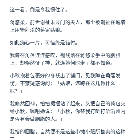
这一看，倒是令我愣住了。
蒋悠柔，前世谢祉未过门的夫人，那个被谢祉在城墙
上用箭射杀的蒋家姑娘。
如此痴心一片，可惜终是错付。
我蹲在角落连连感叹，视线落在蒋悠柔手中的胭脂
上，却倏然怔了神，就连她何时走了都不知道。
小秋抱着包裹好的冬袄出了铺门，见我蹲在角落发
愣，不禁疑惑询问：「姑娘，您蹲在这儿做什么
呢？」
我倏然回神，拍拍裙摆站了起来，又把自己的荷包交
给小秋，嘱咐她说：「小秋，你替我打听打听渝州内
是否有会做胭脂的人。」
我指的胭脂，自然便不是这些小摊小贩所售卖的这种