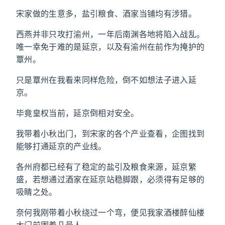
宋家做的生意多，盐引粮食、酒家当铺均有涉猎。
西燕并非只攻打渝州，一年后南渊各地将陷入战乱。
唯一幸免于难的是延京，以及有渝州在前作为掩护的
覃州。
只是覃州在我看来同样危险，倒不如想法子进入延
京。
毕竟皇权当前，延京倒相对安全。
我带着小秋出门，到宋家的各个产业查看，企图找到
能够打通延京的产业线。
各州府都已经有了稳定的盐引及粮食来源，延京繁
盛，若想通过酒家在延京站稳脚跟，必须得有足够的
吸睛之处。
奈何我刚带着小秋绕过一个弯，便见我家酒楼醉仙楼