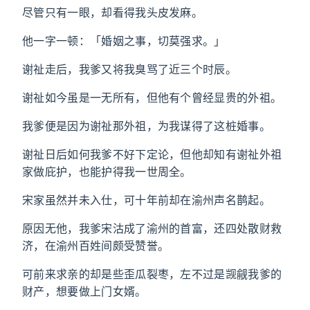
尽管只有一眼，却看得我头皮发麻。
他一字一顿：「婚姻之事，切莫强求。」
谢祉走后，我爹又将我臭骂了近三个时辰。
谢祉如今虽是一无所有，但他有个曾经显贵的外祖。
我爹便是因为谢祉那外祖，为我谋得了这桩婚事。
谢祉日后如何我爹不好下定论，但他却知有谢祉外祖
家做庇护，也能护得我一世周全。
宋家虽然并未入仕，可十年前却在渝州声名鹊起。
原因无他，我爹宋沽成了渝州的首富，还四处散财救
济，在渝州百姓间颇受赞誉。
可前来求亲的却是些歪瓜裂枣，左不过是觊觎我爹的
财产，想要做上门女婿。