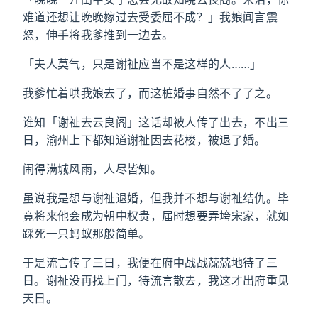
难道还想让晚晚嫁过去受委屈不成？」我娘闻言震
怒，伸手将我爹推到一边去。
「夫人莫气，只是谢祉应当不是这样的人……」
我爹忙着哄我娘去了，而这桩婚事自然不了了之。
谁知「谢祉去云良阁」这话却被人传了出去，不出三
日，渝州上下都知道谢祉因去花楼，被退了婚。
闹得满城风雨，人尽皆知。
虽说我是想与谢祉退婚，但我并不想与谢祉结仇。毕
竟将来他会成为朝中权贵，届时想要弄垮宋家，就如
踩死一只蚂蚁那般简单。
于是流言传了三日，我便在府中战战兢兢地待了三
日。谢祉没再找上门，待流言散去，我这才出府重见
天日。