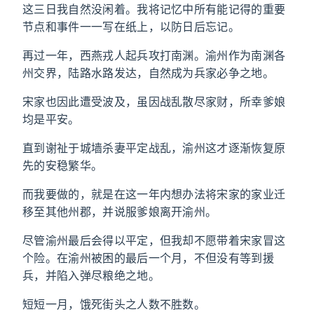
这三日我自然没闲着。我将记忆中所有能记得的重要
节点和事件一一写在纸上，以防日后忘记。
再过一年，西燕戎人起兵攻打南渊。渝州作为南渊各
州交界，陆路水路发达，自然成为兵家必争之地。
宋家也因此遭受波及，虽因战乱散尽家财，所幸爹娘
均是平安。
直到谢祉于城墙杀妻平定战乱，渝州这才逐渐恢复原
先的安稳繁华。
而我要做的，就是在这一年内想办法将宋家的家业迁
移至其他州郡，并说服爹娘离开渝州。
尽管渝州最后会得以平定，但我却不愿带着宋家冒这
个险。在渝州被困的最后一个月，不但没有等到援
兵，并陷入弹尽粮绝之地。
短短一月，饿死街头之人数不胜数。