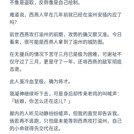
不像是盗取，反倒像是自己绘制。
难道说，西燕人早在几年前就已经在渝州安插内应了
吗？
前世西燕攻打渝州的前期，攻势的确又狠又准。今日
看来，很可能是西燕人拿到了渝州的城防图。
在无援兵的情况下苦守三月已是极为困难，可谢祉不
仅守过了三月，更是守了一年，还将西燕的敌军彻底
击退。
此人虽冷血至极，确为将才。
我凝神继续听下去，可是身后却传来老鸨的叫喊声：
「姑娘，你怎么还在这儿？」
屋内的人听见动静纷纷嘘声，但我的直觉却告诉我，
倘若再不逃跑，只怕是未能等到西燕攻打渝州，自己
的小命就得先交代在这。