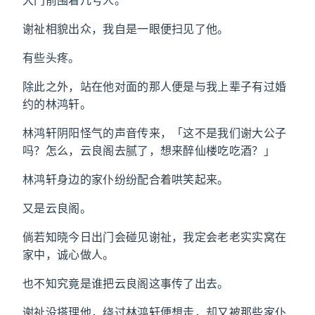
大门前围着几号人。
谢祉相貌出众，我自是一眼便扫见了他。
有些头疼。
除此之外，站在他对面的那人便是与我上辈子有过婚
约的林鸿轩。
林鸿轩阴阳怪气的声音传来，「这不是我们谢大公子
吗？怎么，云良阁去腻了，想来醉仙楼吃吃酒？」
林鸿轩身边的家仆纷纷配合着哄笑起来。
又是云良阁。
倘若知晓今日出门会碰见谢祉，我定会老老实实窝在
家中，诚心做人。
也不知究竟是谁把云良阁这事传了出去。
谢祉没搭理他，绕过林鸿轩便想走，却又被那些家仆