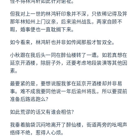
怪不得林鸿轩如此针对谢祉。
但我对上一世的林鸿轩印象并不深，只依稀记得及笄
那年林知州上门议亲，后来渝州战乱，两家自顾不
暇，婚事便也一直耽搁下来。
如今看来，林鸿轩也并非如传闻那般才智双全。
小秋跟在我后头一同在醉仙楼转了一遭。如若真想在
延京开酒楼，除厨子外，还要考虑地段装潢等其他因
素。
最要紧的是，要想说服我爹在延京开酒楼却并非易
事。难不成我要同他说一年后渝州将乱，所以要提前
准备后路逃跑么？
如此荒谬的话又有谁会相信？
我垂着脑袋沉闷地离开了醉仙楼，街道两旁的吆喝声
络绎不绝，惹得人心烦。