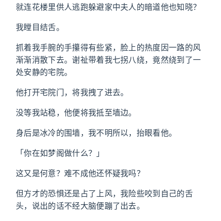
就连花楼里供人逃跑躲避家中夫人的暗道他也知晓？
我瞠目结舌。
抓着我手腕的手攥得有些紧，脸上的热度因一路的风
渐渐消散下去。谢祉带着我七拐八绕，竟然绕到了一
处安静的宅院。
他打开宅院门，将我拽了进去。
没等我站稳，他便将我抵至墙边。
身后是冰冷的围墙，我不明所以，抬眼看他。
「你在如梦阁做什么？」
这又是何意？难不成他还怀疑我吗？
但方才的恐惧还是占了上风，我险些咬到自己的舌
头，说出的话不经大脑便蹦了出去。