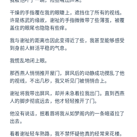
我被他吓了一跳，险些喊出声来。
干燥的手指覆在我的眼睫上，遮挡住了所有的视线。
许是练武的缘故，谢祉的手指微微带了些薄茧，被覆
盖住的眼尾也隐隐有些痒。
我与谢祉的距离也因此变得近了些，我甚至能够感受
到身前人鲜活平稳的气息。
我慌乱地闭上眼。
那西燕人悄悄推开屋门，屏风后的动静成功搅乱了他
的视线，不出几秒，我又听见门被悄悄合上。
谢祉将我带出屏风，却并未急着拉我出门。直到西燕
人的脚步彻底远去，他才轻轻推开了门。
他没有说话，抿着唇将我从如梦阁内的一条暗道拉了
出去。
看着谢祉轻车熟路，我不禁怀疑他真的经常来花楼。