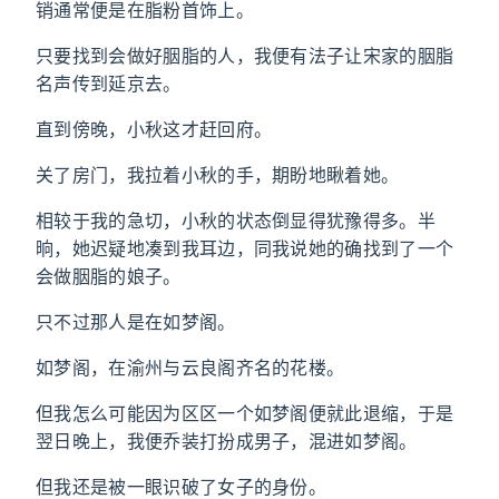
销通常便是在脂粉首饰上。
只要找到会做好胭脂的人，我便有法子让宋家的胭脂
名声传到延京去。
直到傍晚，小秋这才赶回府。
关了房门，我拉着小秋的手，期盼地瞅着她。
相较于我的急切，小秋的状态倒显得犹豫得多。半
晌，她迟疑地凑到我耳边，同我说她的确找到了一个
会做胭脂的娘子。
只不过那人是在如梦阁。
如梦阁，在渝州与云良阁齐名的花楼。
但我怎么可能因为区区一个如梦阁便就此退缩，于是
翌日晚上，我便乔装打扮成男子，混进如梦阁。
但我还是被一眼识破了女子的身份。