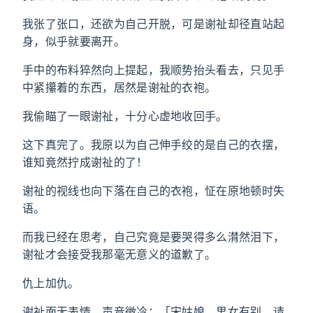
我张了张口，还欲为自己开脱，可是谢祉却径直站起
身，似乎就要离开。
手中的布料猝然向上提起，我顺势抬头看去，只见手
中紧攥着的东西，居然是谢祉的衣袍。
我偷瞄了一眼谢祉，十分心虚地收回手。
这下真完了。我原以为自己伸手绞的是自己的衣摆，
谁知竟然拧成谢祉的了！
谢祉的视线也向下落在自己的衣袍，怔在原地顿时失
语。
而我已经在思考，自己究竟是要哭得多么潸然泪下，
谢祉才会接受我那毫无意义的道歉了。
仇上加仇。
谢祉面无表情，声音微冷：「宋姑娘，男女有别，请