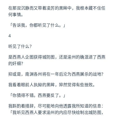
在那双沉静而又带着凌厉的黑眸中，我根本藏不住任
何事情。
「告诉我，你都听见了什么。」
4
听见了什么？
是西燕人企图获得城防图，还是渝州的确混进了西燕
的奸细？
抑或是，南渊各州将在一年后沦为西燕屠杀的战地？
我看着眼前人执拗的黑眸，猝然觉得有些挫败。
「你猜得不错。西燕要反了。」
我斟酌着措辞，尽可能地向他透露我所知道的信息：
「我听见西燕人要求渝州的内应尽快绘制出城防图，