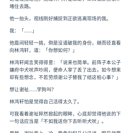
堵住去路。
他一抬头，视线刚好捕捉到正欲逃离现场的我。
我：「……」
他眉间轻轻一挑，倒是没道破我的身份，继而径直看
向林鸿轩，道：「你想如何？」
林鸿轩闻言笑得得意：「说来也简单。前阵子本公子
嫌府中犬吠声吵闹，便命人宰了丢了出去。如今想来
却有些想念，不若劳烦谢公子替我了结这桩心事？」
想让谢祉……学狗叫？
林鸿轩怕是觉得自己活得太久了。
可我看着谢祉猝然掀起的眼眸，心底却觉得他说的下
一句话应当是「不如我送你下去听听犬吠」。