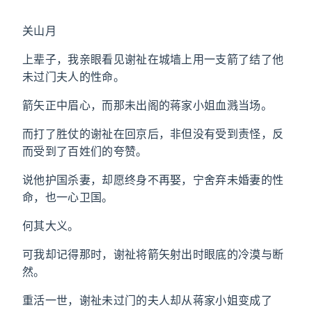
关山月
上辈子，我亲眼看见谢祉在城墙上用一支箭了结了他
未过门夫人的性命。
箭矢正中眉心，而那未出阁的蒋家小姐血溅当场。
而打了胜仗的谢祉在回京后，非但没有受到责怪，反
而受到了百姓们的夸赞。
说他护国杀妻，却愿终身不再娶，宁舍弃未婚妻的性
命，也一心卫国。
何其大义。
可我却记得那时，谢祉将箭矢射出时眼底的冷漠与断
然。
重活一世，谢祉未过门的夫人却从蒋家小姐变成了