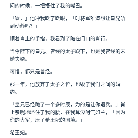
问的时候，一把捂住了我的嘴巴。
「嘘，」他冲我眨了眨眼，「时将军难道想让皇兄听
到动静吗？」
顺着肖止的手指，我看到了跪在门口的肖行。
当今陛下的皇兄、曾经的太子殿下，也是我曾经的未
婚夫婿。
可惜，都只是曾经。
那一年，他放弃了太子之位，也毁了我们之间的婚
约。
「皇兄已经跪了一个多时辰，为的是让你退兵。」肖
止亲昵地环住了我的腰，在我耳边呵气如兰，「因为
你的大军，压了希王妃的国境。」
希王妃。