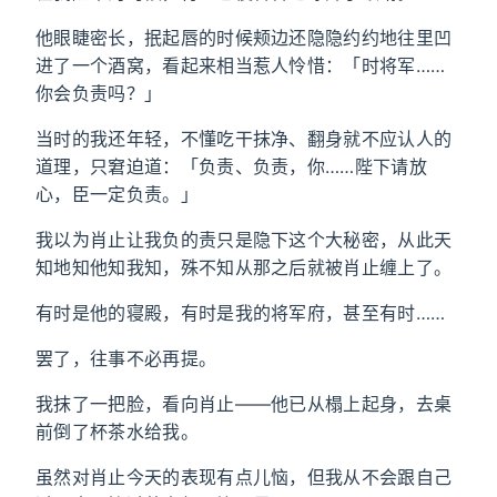
他眼睫密长，抿起唇的时候颊边还隐隐约约地往里凹
进了一个酒窝，看起来相当惹人怜惜：「时将军……
你会负责吗？」
当时的我还年轻，不懂吃干抹净、翻身就不应认人的
道理，只窘迫道：「负责、负责，你……陛下请放
心，臣一定负责。」
我以为肖止让我负的责只是隐下这个大秘密，从此天
知地知他知我知，殊不知从那之后就被肖止缠上了。
有时是他的寝殿，有时是我的将军府，甚至有时……
罢了，往事不必再提。
我抹了一把脸，看向肖止——他已从榻上起身，去桌
前倒了杯茶水给我。
虽然对肖止今天的表现有点儿恼，但我从不会跟自己