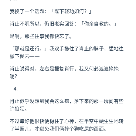
我换了一个话题：「陛下轻功如何？」
肖止不明所以，仍旧老实回答：「你亲自教的。」
是啊，那些往事我都快忘了。
「那就是还行。」我双手揽住了肖止的脖子，猛地往
檐下倒去——
肖止说得对，左右是报复肖行，我又何必遮遮掩掩
呢？
肖止似乎没想到我会这么疯，落下来的那一瞬间有些
许狼狈。
不过幸好他很快便稳住了心神，在半空中硬生生地转
了半圈儿，才避免我们俩摔个狗吃屎的画面。