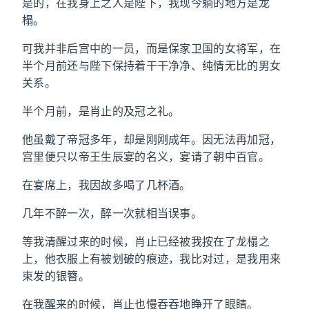
是的，在我身上之人是陛下，我现今躺的地方是龙
榻。
可我并非后宫中的一员，而是保家卫国的女将军，在
半个月前还与陛下保持着干干净净、纯情无比的男女
关系。
半个月前，是肖止的及冠之礼。
他虽戴了帝冠多年，却是刚刚成年。因无法再加冠，
宫里便只以帝王生辰宴的名义，宴请了朝中百官。
在宴席上，我因故多喝了几杯酒。
几年不醉一次，醉一次就相当误事。
等我清醒过来的时候，肖止已经被我按在了龙榻之
上，他衣服上有被划破的痕迹，我比对过，是我用来
束发的银簪。
在我醒来的时候，肖止也慢吞吞地睁开了眼睛。