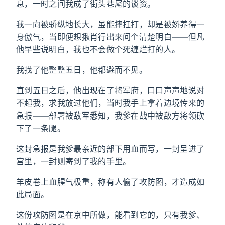
息，一时之间我成了街头巷尾的谈资。
我一向被骄纵地长大，虽能摔扛打，却是被娇养得一
身傲气，当即便想揪肖行出来问个清楚明白——但凡
他早些说明白，我也不会做个死缠烂打的人。
我找了他整整五日，他都避而不见。
直到五日之后，他出现在了将军府，口口声声地说对
不起我，求我放过他们，当时我手上拿着边境传来的
急报——部署被敌军悉知，我爹在战中被敌方将领砍
下了一条腿。
这封急报是我爹最亲近的部下用血而写，一封呈进了
宫里，一封则寄到了我的手里。
羊皮卷上血腥气极重，称有人偷了攻防图，才造成如
此局面。
这份攻防图是在京中所做，能看到它的，只有我爹、