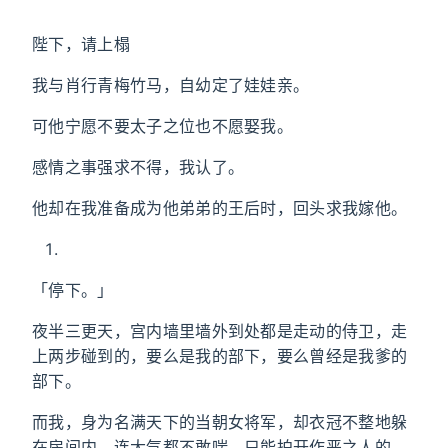
陛下，请上榻
我与肖行青梅竹马，自幼定了娃娃亲。
可他宁愿不要太子之位也不愿娶我。
感情之事强求不得，我认了。
他却在我准备成为他弟弟的王后时，回头求我嫁他。
「停下。」
夜半三更天，宫内墙里墙外到处都是走动的侍卫，走
上两步碰到的，要么是我的部下，要么曾经是我爹的
部下。
而我，身为名满天下的当朝女将军，却衣冠不整地躲
在房间内，连大气都不敢喘，只能拍开作恶之人的