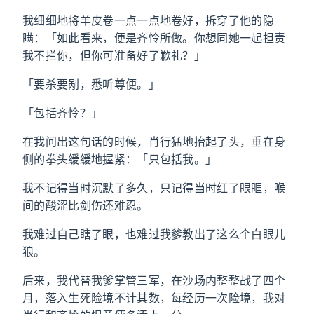
我细细地将羊皮卷一点一点地卷好，拆穿了他的隐
瞒：「如此看来，便是齐怜所做。你想同她一起担责
我不拦你，但你可准备好了歉礼？」
「要杀要剐，悉听尊便。」
「包括齐怜？」
在我问出这句话的时候，肖行猛地抬起了头，垂在身
侧的拳头缓缓地握紧：「只包括我。」
我不记得当时沉默了多久，只记得当时红了眼眶，喉
间的酸涩比剑伤还难忍。
我难过自己瞎了眼，也难过我爹教出了这么个白眼儿
狼。
后来，我代替我爹掌管三军，在沙场内整整战了四个
月，落入生死险境不计其数，每经历一次险境，我对