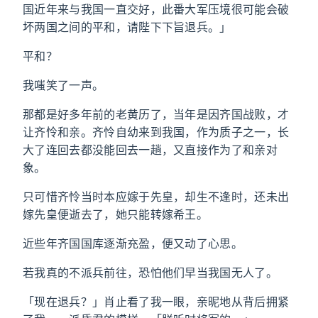
国近年来与我国一直交好，此番大军压境很可能会破
坏两国之间的平和，请陛下下旨退兵。」
平和？
我嗤笑了一声。
那都是好多年前的老黄历了，当年是因齐国战败，才
让齐怜和亲。齐怜自幼来到我国，作为质子之一，长
大了连回去都没能回去一趟，又直接作为了和亲对
象。
只可惜齐怜当时本应嫁于先皇，却生不逢时，还未出
嫁先皇便逝去了，她只能转嫁希王。
近些年齐国国库逐渐充盈，便又动了心思。
若我真的不派兵前往，恐怕他们早当我国无人了。
「现在退兵？」肖止看了我一眼，亲昵地从背后拥紧