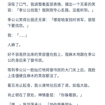
深吸了口气，我调整着面部表情，摆出一个无辜的笑
容：「季公公找我？我刚刚专心走路，没能听到。」
季公公笑得比我还无辜：「哪是咱家找时将军，是陛
下要找您。」
我：「……」
人麻了。
好不容易挤出来的笑容僵在脸上，我麻木地跟在季公
公的身后来了御书房。
等到季公公一脸灿烂地将御书房的大门关上后，我脸
上连僵硬且麻木的笑容都没了。
看见肖止起身，我火速地往后退了退，如临大敌。
肖止顿在了原处，神情委屈：「你躲着朕。」
「嗯，」我坦荡承认，「怕你再要甜头。」