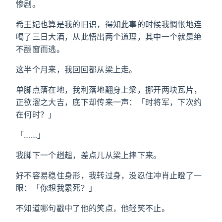
惨剧。
希王妃也算是我的旧识，得知此事的时候我惆怅地连
喝了三日大酒，从此悟出两个道理，其中一个就是绝
不翻窗而逃。
这半个月来，我回回都从梁上走。
单脚点落在地，我利落地翻身上梁，挪开两块瓦片，
正欲溜之大吉，底下却传来一声：「时将军，下次约
在何时？」
「……」
我脚下一个趔趄，差点儿从梁上摔下来。
好不容易稳住身形，我转过身，没忍住冲肖止瞪了一
眼：「你想我累死？」
不知道哪句戳中了他的笑点，他轻笑不止。