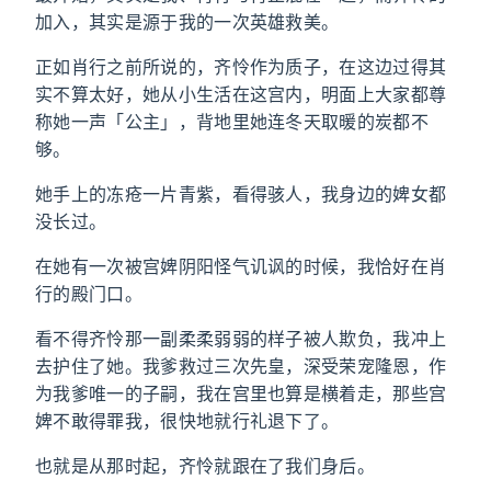
加入，其实是源于我的一次英雄救美。
正如肖行之前所说的，齐怜作为质子，在这边过得其
实不算太好，她从小生活在这宫内，明面上大家都尊
称她一声「公主」，背地里她连冬天取暖的炭都不
够。
她手上的冻疮一片青紫，看得骇人，我身边的婢女都
没长过。
在她有一次被宫婢阴阳怪气讥讽的时候，我恰好在肖
行的殿门口。
看不得齐怜那一副柔柔弱弱的样子被人欺负，我冲上
去护住了她。我爹救过三次先皇，深受荣宠隆恩，作
为我爹唯一的子嗣，我在宫里也算是横着走，那些宫
婢不敢得罪我，很快地就行礼退下了。
也就是从那时起，齐怜就跟在了我们身后。