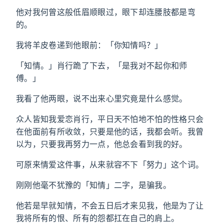
他对我何曾这般低眉顺眼过，眼下却连腰肢都是弯
的。
我将羊皮卷递到他眼前：「你知情吗？」
「知情。」肖行跪了下去，「是我对不起你和师
傅。」
我看了他两眼，说不出来心里究竟是什么感觉。
众人皆知我爱恋肖行，平日天不怕地不怕的性格只会
在他面前有所收敛，只要是他的话，我都会听。我曾
以为，只要我再努力一点，他总会看到我的好。
可原来情爱这件事，从来就容不下「努力」这个词。
刚刚他毫不犹豫的「知情」二字，是骗我。
他若是早就知情，不会五日后才来见我，他是为了让
我将所有的恨、所有的怨都扛在自己的肩上。