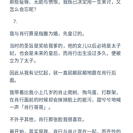
那些耻辱、无助与愤恨，我既已决定用一生来讨，又
怎么会忘呢？
我与肖行算是指腹为婚，先皇订的。
当时的圣旨是奖给我爹的，他的女儿以后必将是太子
妃，也会是未来的皇后，而肖行出生没过多久，便被
立为了太子。
因此从我有记忆起，就一直屁颠屁颠地跟在肖行后
面。
我带着比我小上几岁的肖止爬树、掏鸟蛋、打群架，
在肖行面前的时候却会抹掉脸上的脏污，甜兮兮地喊
一声「肖行哥哥」。
不外乎其他，肖行那张脸我很喜欢。
最开始，其实是我、肖行与肖止混在一起，而齐怜的