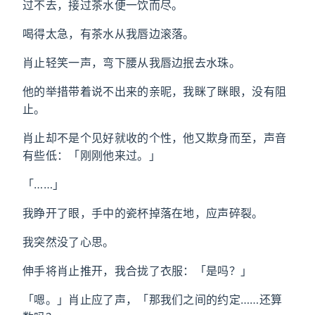
过不去，接过茶水便一饮而尽。
喝得太急，有茶水从我唇边滚落。
肖止轻笑一声，弯下腰从我唇边抿去水珠。
他的举措带着说不出来的亲昵，我眯了眯眼，没有阻
止。
肖止却不是个见好就收的个性，他又欺身而至，声音
有些低：「刚刚他来过。」
「……」
我睁开了眼，手中的瓷杯掉落在地，应声碎裂。
我突然没了心思。
伸手将肖止推开，我合拢了衣服：「是吗？」
「嗯。」肖止应了声，「那我们之间的约定……还算