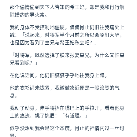
那个偷情偷到天下人皆知的希王妃，却是我和肖行解
除婚约的导火索。
我的身体不受控制地僵硬，偏偏肖止仍旧往我痛处上
戳：「说起来，时将军半个月前之所以会酩酊大醉，
也是因为看到了皇兄与希王妃私会吧？」
「时将军，既然选择了朕来报复皇兄，为什么又怕皇
兄看到呢？」
在他说话间，他仍旧腻腻乎乎地往我身上蹭。
他的衣衫尚未拢紧，我微微凑近便是一股滚烫的气
息。
我动了动身，伸手将捂在嘴巴上的手拉开，看着他身
上的痕迹，挑了挑眉：「有道理。」
似乎没想到我会是这个态度，肖止的神情闪过一丝讶
异。