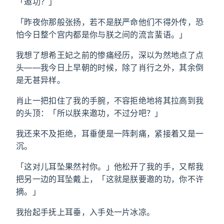
「邀功？」
「昨夜你那般张扬，若不是朕严命他们不得外传，恐
怕今日整个宫内都是你与朕之间的流言蜚语。」
我想了想希王妃之前的惨痛经历，深以为然地点了点
头——我今日上早朝的时候，除了肖行之外，其余倒
是无甚异样。
肖止一把扣住了我的手腕，不容拒绝地将其拉高到我
的头顶：「所以朕来邀功，不过分吧？」
我还来不及拒绝，耳垂便是一阵刺痛，紧接着又是一
沉。
「这对儿耳坠果然衬你。」他松开了我的手，又帮我
把另一边的耳坠戴上，「这就是朕要邀的功，你不许
摘。」
我抬起手抚上耳垂，入手处一片冰凉。