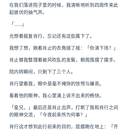
在我们落进院子里的时候，我清晰地听到四周传来此
起彼伏的抽气声。
「……」
光想着报复肖行，忘记还有这些属下了。
我想了想，揪着肖止的衣角摇了摇：「你清下场？」
肖止替我整理着被风吹乱的发鬓，朝周围摆了摆手。
院内转瞬间，只剩下了三个人。
肖行望着我，眼中是毫不掩饰的惊愕与嫌恶。
看着他的眼神，我心里涌上说不出来的畅快。
「皇兄，」最后还是肖止出声，打断了我和肖行之间
的眼神交流，「今夜前来所为何事？」
肖行这才想到此行前来的目的，屈膝跪在地上：「齐