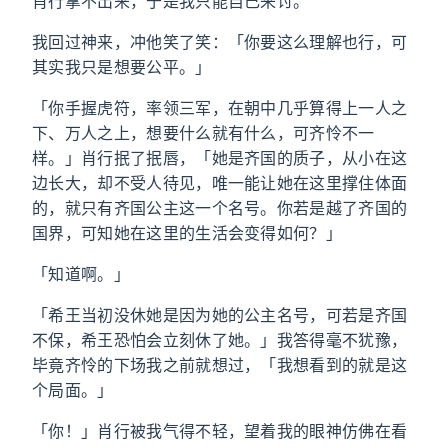
肖行拿不出来，于是我只能自己来讨。
我回过神来，冲他笑了笑：「你要这么理解也行，可
其实我只是想要公平。」
「你手握虎符，率领三军，在朝中几乎算得上一人之
下、万人之上，想要什么就有什么，可齐怜不一
样。」肖行抿了抿唇，「她是齐国的质子，从小在这
边长大，却不受人待见，唯一能让她在这里撑住体面
的，就只有齐国公主这一个名号。你若是越了齐国的
国界，可知她在这里的生活会变得如何？」
「知道啊。」
「希王当初没休她是因为她的公主名号，可若是齐国
不保，希王恐怕会立刻休了她。」我答得毫不犹豫，
毕竟齐怜的下场我之前就想过，「我想看到的就是这
个局面。」
「你！」肖行被我气得不轻，望着我的眼神仿佛在看