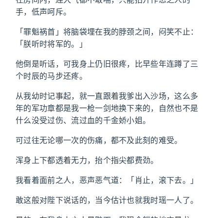
手，低声呵斥。
「罪魁祸首」将脑袋埋在我的脖颈之间，闷笑不止：
「朕听时将军的。」
他倒是听话，可我身上仍旧很疼，比早些年连蹲了三
个时辰的马步还疼。
从我幼时记事起，就一直跟着我爹出入沙场，这么多
年的军功章都是我一枪一剑地换下来的，自然也不是
什么没受过伤、流过血的千金娇小姐。
可过往无论哪一次的伤痛，都不及此刻的难受。
浑身上下都透着无力，抬个指尖都费劲。
我看着面前之人，恶声恶气道：「肖止，滚下去。」
敢这般对陛下说话的，当今估计也就我时瑶一人了。