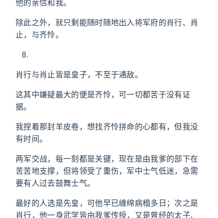
他的亲信和我。
除此之外，就只剩能随时随地出入将军府的肖行、肖
止，与齐怜。
肖行与肖止皆是皇子，不至于通敌。
这其中嫌疑最大的便是齐怜，可一切都苦于没有证
据。
我捏着那封羊皮卷，想找齐怜拼命的心都有，但我没
有时间。
两军交战，每一刻都是关键，现在是由我爹的部下在
苦苦地支撑，但将领受了重伤，军中士气低迷，急需
要有人过去鼓舞士气。
最好的人选是先皇，可他早已缠绵病榻多日；次之是
肖行，他一身武学皆由我爹传授，又是曾经的太子、