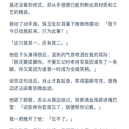
虽还没看到样式，却从手感便已能判断出其材质和工
艺的精良。
我动了动手指，珠玉坠在耳垂下微微地摆动：「陛下
今日找我前来，只为此事？」
「这只是其一，还有其二。」
他低下头凑得很近，温热的气息喷洒在我的耳际：
「朕还要提醒你，不要忘记时老将军是因谁失了一条
腿，你又是因为谁曾一时成为全城笑柄。」
说完这句话后，肖止才直起身，笑得眉眼弯弯，唇角
边还沾染着些微血迹。
他舔了舔唇，舌尖从唇边掠过，将那滴血珠舔进嘴巴
里：「这些疼你若是忘了，朕便帮你记着。」
我一把推开了他：「忘不了。」