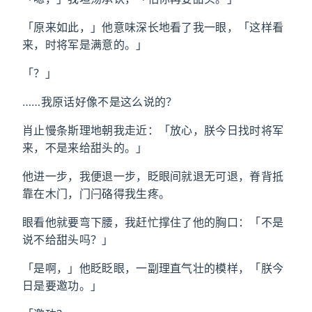
「原来如此，」他意味深长地看了我一眼，「这样看
来，时将军是满意的。」
「？」
……我原话好像不是这么说的？
肖止慢条斯理地朝我走近：「放心，朕今日找时将军
来，不是来给甜头的。」
他进一步，我便退一步，眨眼间就退无可退，脊背抵
靠在木门，门闩硌得我生疼。
眼看他就要弯下腰，我赶忙撑住了他的胸口：「不是
说不给甜头吗？」
「是啊，」他眨眨眼，一副理直气壮的模样，「朕今
日是要邀功。」