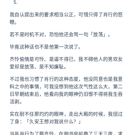
我自认提出来的要求相当公正，可惜只得了肖行的怒
瞪。
若不是时机不对，恐怕他还会骂一句「放荡」。
毕竟这种话也不是他第一次说了。
齐怜偷情是可怜、是逼不得已，我不碍他人的男欢女
爱却是放荡、是不知廉耻。
不过我也习惯了肖行的这种态度，他没同意也是我意
料之中的事情，可我没想到他这次气性这么大，第二
日早朝结束后，他看向我的眼神仍旧恨不得将我生吞
活剥。
实在耐不住那灼灼的眼神，走出大殿的时候，我扭过
了身：「久安王想对我说什么？」
当年肖行为了娶齐怜，在御书房前跪了三天三夜，求