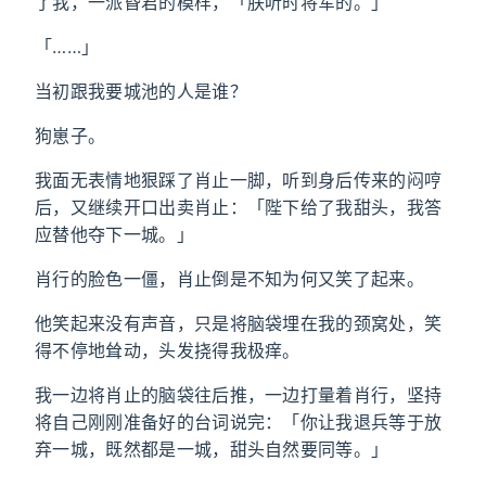
了我，一派昏君的模样，「朕听时将军的。」
「……」
当初跟我要城池的人是谁？
狗崽子。
我面无表情地狠踩了肖止一脚，听到身后传来的闷哼
后，又继续开口出卖肖止：「陛下给了我甜头，我答
应替他夺下一城。」
肖行的脸色一僵，肖止倒是不知为何又笑了起来。
他笑起来没有声音，只是将脑袋埋在我的颈窝处，笑
得不停地耸动，头发挠得我极痒。
我一边将肖止的脑袋往后推，一边打量着肖行，坚持
将自己刚刚准备好的台词说完：「你让我退兵等于放
弃一城，既然都是一城，甜头自然要同等。」