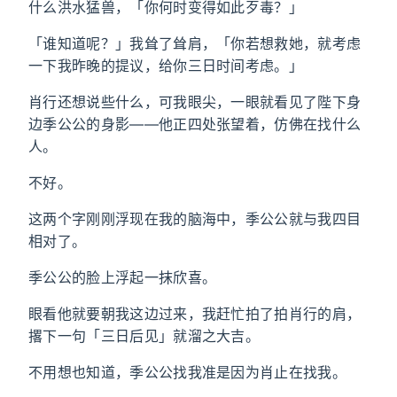
什么洪水猛兽，「你何时变得如此歹毒？」
「谁知道呢？」我耸了耸肩，「你若想救她，就考虑
一下我昨晚的提议，给你三日时间考虑。」
肖行还想说些什么，可我眼尖，一眼就看见了陛下身
边季公公的身影——他正四处张望着，仿佛在找什么
人。
不好。
这两个字刚刚浮现在我的脑海中，季公公就与我四目
相对了。
季公公的脸上浮起一抹欣喜。
眼看他就要朝我这边过来，我赶忙拍了拍肖行的肩，
撂下一句「三日后见」就溜之大吉。
不用想也知道，季公公找我准是因为肖止在找我。