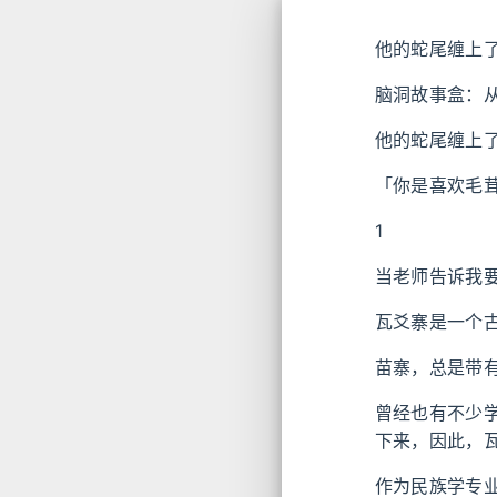
他的蛇尾缠上
脑洞故事盒：
他的蛇尾缠上
「你是喜欢毛
1
当老师告诉我
瓦爻寨是一个
苗寨，总是带
曾经也有不少
下来，因此，
作为民族学专