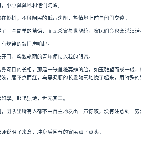
前，小心翼翼地和他们沟通。
都在颤抖，不顾阿民的低声劝阻，热情地上前与他们交谈。
学了一些简单的苗语，而瓦爻寨与世隔绝，寨民们竟也会说汉话
，有规律的敲门声响起。
去开门，容貌艳丽的青年便映入我的眼帘。
高鼻深目的长相，那是一张雌雄莫辨的脸，如玉雕塑而成一般，
很浅，唇不点而红，乌黑柔顺的长发随意地挽了起来，用特殊的
。
松如翠。郎艳独绝，世无其二。
间，团队里所有人都不由自主地发出一声惊叹，没有注意到一旁
老师说明了来意，冲身后围着的寨民点了点头。