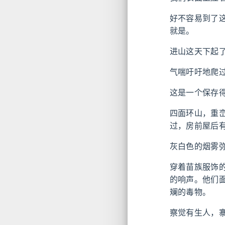
好不容易到了
就是。
进山这天下起
气喘吁吁地爬
这是一个保存
四面环山，重
过，房前屋后
灰白色的烟雾
穿着苗族服饰
的响声。他们
斓的毒物。
察觉有生人，