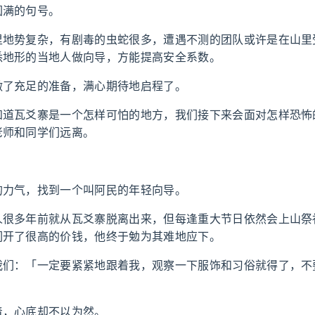
圆满的句号。
里地势复杂，有剧毒的虫蛇很多，遭遇不测的团队或许是在山里
悉地形的当地人做向导，方能提高安全系数。
做了充足的准备，满心期待地启程了。
知道瓦爻寨是一个怎样可怕的地方，我们接下来会面对怎样恐怖
老师和同学们远离。
的力气，找到一个叫阿民的年轻向导。
人很多年前就从瓦爻寨脱离出来，但每逢重大节日依然会上山祭
们开了很高的价钱，他终于勉为其难地应下。
我们：「一定要紧紧地跟着我，观察一下服饰和习俗就得了，不
着，心底却不以为然。