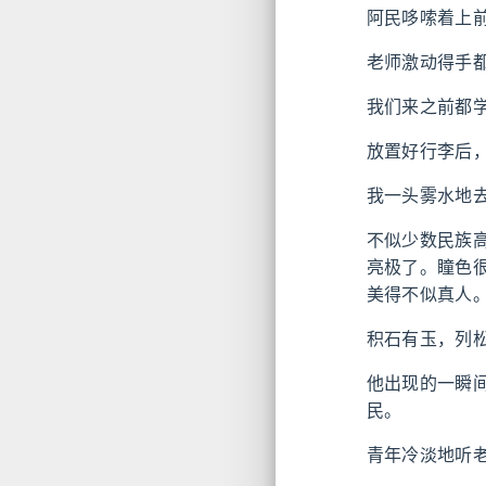
阿民哆嗦着上
老师激动得手
我们来之前都
放置好行李后
我一头雾水地
不似少数民族
亮极了。瞳色
美得不似真人
积石有玉，列
他出现的一瞬
民。
青年冷淡地听