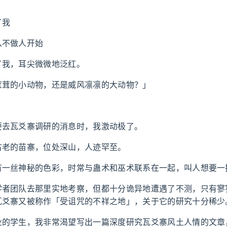
了我
从不做人开始
了我，耳尖微微地泛红。
茸茸的小动物，还是威风凛凛的大动物？」
要去瓦爻寨调研的消息时，我激动极了。
古老的苗寨，位处深山，人迹罕至。
有一丝神秘的色彩，时常与蛊术和巫术联系在一起，叫人想要一
学者团队去那里实地考察，但都十分诡异地遭遇了不测，只有寥
瓦爻寨又被称作「受诅咒的不祥之地」，关于它的研究十分稀少
业的学生，我非常渴望写出一篇深度研究瓦爻寨风土人情的文章