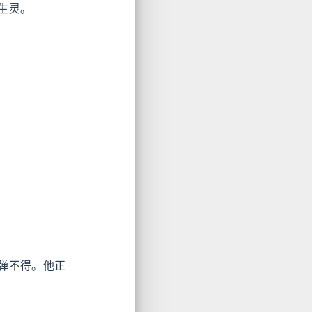
生灵。
弹不得。他正