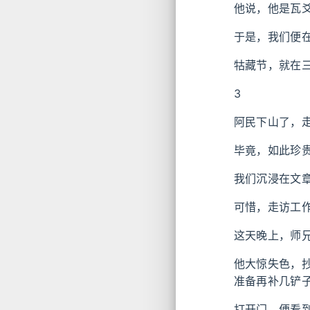
他说，他是瓦
于是，我们便
牯藏节，就在
3
阿民下山了，
毕竟，如此珍
我们沉浸在文
可惜，走访工
这天晚上，师
他大惊失色，
准备再补几铲
打开门，便看