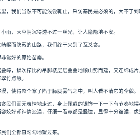
这里，我们当然不可能浅尝辄止，采访寨民是必须的，大不了到
了小雨，天空阴沉得透不过一丝光，让人隐隐地不安。
过崎岖而隐蔽的山路，我们终于来到了瓦爻寨。
得非常好的原始苗寨。
峦叠嶂，鳞次栉比的吊脚楼层层叠叠地顺山势而建，又连绵成片
有翠竹点缀。
弥漫，使得整个寨子陷于朦胧雾气之中，叫人看不清它的全貌。
的寨民们面无表情地走过，身上佩戴的银饰一下一下有节奏地摆
面容姣好却神情淡漠，仔细一看竟都是竖瞳，显得十分诡谲，像
寨民们全都直勾勾地望过来。