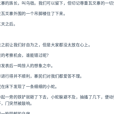
爻寨的族长，叫乌宿。我们可以留下，但切记尊重瓦爻寨的一切
在瓦爻寨外围的一个吊脚楼住了下来。
三天之后。
走之前让我们好自为之，但是大家都没太放在心上。
贵的考察机会，谁能错过呢？
章发表后一鸣惊人的想象之中。
作进行得并不顺利，寨民们对我们都爱答不理。
兄在床下发现了一条细细的小蛇。
抄起一旁的铁铲就砸了下去，小蛇躲避不及，抽搐了几下，便动
子，门突然被敲响。
到一脸阴郁的乌宿。