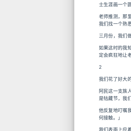
士生涯画一个
老师推测，那
我们找一个熟
三月份，我们
如果这时的我
定会疯狂地让
2
我们花了好大
阿民这一支族
是牯藏节，我
他反复地叮嘱
何接触。」
我们表面上应