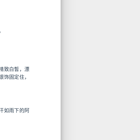
。
精致白皙，漂
银饰固定住，
汗如雨下的阿