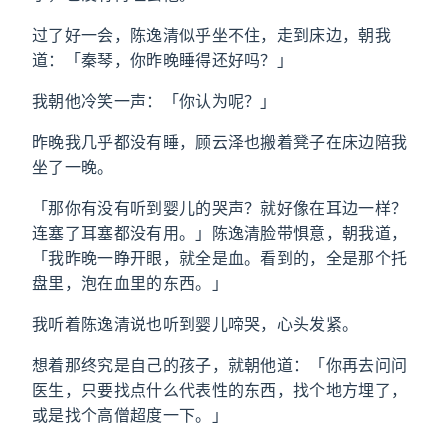
过了好一会，陈逸清似乎坐不住，走到床边，朝我
道：「秦琴，你昨晚睡得还好吗？」
我朝他冷笑一声：「你认为呢？」
昨晚我几乎都没有睡，顾云泽也搬着凳子在床边陪我
坐了一晚。
「那你有没有听到婴儿的哭声？就好像在耳边一样？
连塞了耳塞都没有用。」陈逸清脸带惧意，朝我道，
「我昨晚一睁开眼，就全是血。看到的，全是那个托
盘里，泡在血里的东西。」
我听着陈逸清说也听到婴儿啼哭，心头发紧。
想着那终究是自己的孩子，就朝他道：「你再去问问
医生，只要找点什么代表性的东西，找个地方埋了，
或是找个高僧超度一下。」