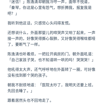
「迷信！」陈逸清却朝我冷哼一声，面带不悦道，
「秦琴，你这是心里有怨气，想折腾我，报复我是
吧？」
我听到他这话，只感觉心头闷得发慌。
还想说什么，外面那婴儿的啼哭声又响了起来，一声
接一声的，好像哭得撕心裂肺，又好像哭得喉咙都哑
了，要断气了一样。
陈逸清也听着烦，一把拉开病房的门，朝外面吼道：
「自己家孩子哭，也不知道哄一哄的吗！哭哭哭！」
他吼得太大声，还气呼呼地在外面转了一圈，可好像
没有找到那个哭的孩子。
朝我不耐烦地道：「医院太吵了，我明天还要上班，
先回去睡了。」
跟着居然头也不回地走了。