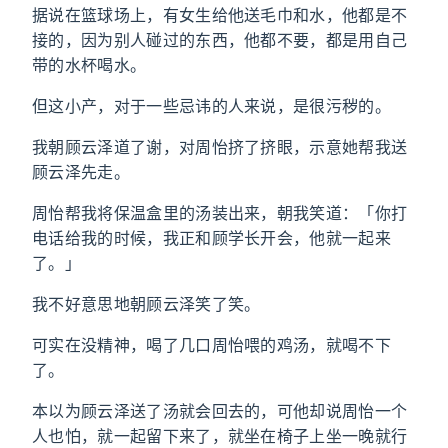
据说在篮球场上，有女生给他送毛巾和水，他都是不
接的，因为别人碰过的东西，他都不要，都是用自己
带的水杯喝水。
但这小产，对于一些忌讳的人来说，是很污秽的。
我朝顾云泽道了谢，对周怡挤了挤眼，示意她帮我送
顾云泽先走。
周怡帮我将保温盒里的汤装出来，朝我笑道：「你打
电话给我的时候，我正和顾学长开会，他就一起来
了。」
我不好意思地朝顾云泽笑了笑。
可实在没精神，喝了几口周怡喂的鸡汤，就喝不下
了。
本以为顾云泽送了汤就会回去的，可他却说周怡一个
人也怕，就一起留下来了，就坐在椅子上坐一晚就行