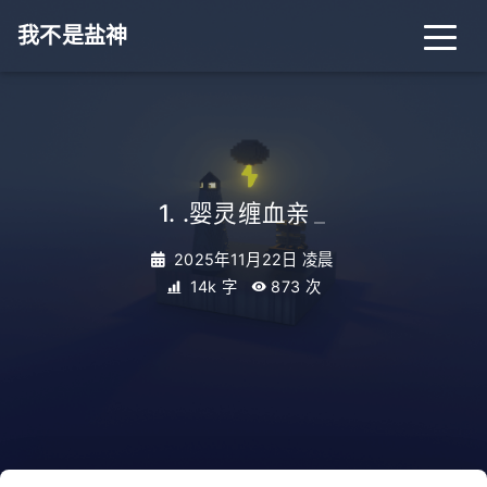
我不是盐神
1. .婴灵缠血亲
_
2025年11月22日 凌晨
14k 字
873
次