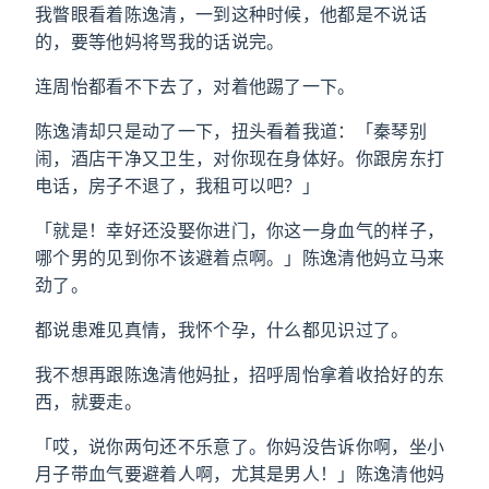
我瞥眼看着陈逸清，一到这种时候，他都是不说话
的，要等他妈将骂我的话说完。
连周怡都看不下去了，对着他踢了一下。
陈逸清却只是动了一下，扭头看着我道：「秦琴别
闹，酒店干净又卫生，对你现在身体好。你跟房东打
电话，房子不退了，我租可以吧？」
「就是！幸好还没娶你进门，你这一身血气的样子，
哪个男的见到你不该避着点啊。」陈逸清他妈立马来
劲了。
都说患难见真情，我怀个孕，什么都见识过了。
我不想再跟陈逸清他妈扯，招呼周怡拿着收拾好的东
西，就要走。
「哎，说你两句还不乐意了。你妈没告诉你啊，坐小
月子带血气要避着人啊，尤其是男人！」陈逸清他妈