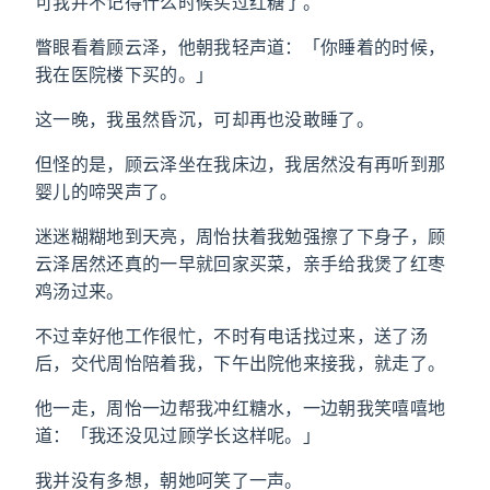
可我并不记得什么时候买过红糖了。
瞥眼看着顾云泽，他朝我轻声道：「你睡着的时候，
我在医院楼下买的。」
这一晚，我虽然昏沉，可却再也没敢睡了。
但怪的是，顾云泽坐在我床边，我居然没有再听到那
婴儿的啼哭声了。
迷迷糊糊地到天亮，周怡扶着我勉强擦了下身子，顾
云泽居然还真的一早就回家买菜，亲手给我煲了红枣
鸡汤过来。
不过幸好他工作很忙，不时有电话找过来，送了汤
后，交代周怡陪着我，下午出院他来接我，就走了。
他一走，周怡一边帮我冲红糖水，一边朝我笑嘻嘻地
道：「我还没见过顾学长这样呢。」
我并没有多想，朝她呵笑了一声。