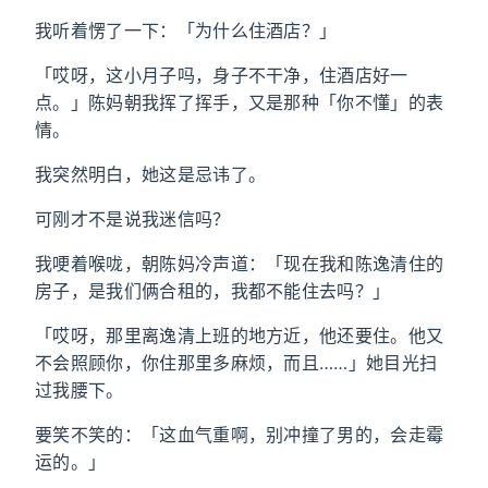
我听着愣了一下：「为什么住酒店？」
「哎呀，这小月子吗，身子不干净，住酒店好一
点。」陈妈朝我挥了挥手，又是那种「你不懂」的表
情。
我突然明白，她这是忌讳了。
可刚才不是说我迷信吗？
我哽着喉咙，朝陈妈冷声道：「现在我和陈逸清住的
房子，是我们俩合租的，我都不能住去吗？」
「哎呀，那里离逸清上班的地方近，他还要住。他又
不会照顾你，你住那里多麻烦，而且……」她目光扫
过我腰下。
要笑不笑的：「这血气重啊，别冲撞了男的，会走霉
运的。」