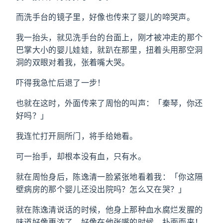
而洗手台的镜子里，好像也传来了婴儿的啼哭声。
我一抬头，就见洗手台的台面上，刚才被冲走的那个
巴掌大小的婴儿娃娃，就趴在那里，扭着头用那空洞
洞的双眼对着我，张着嘴大哭。
吓得我急忙后退了一步！
也就在这时，外面传来了周怡的叫声：「秦琴，你还
好吗？」
我连忙打开厕所门，将手给她看。
可一抬手，却根本没有血，只有水。
就在周怡身后，陈逸清一脸紧张地看着我：「你这隔
壁病房的那个婴儿还没出院吗？怎么又在哭？」
就在陈逸清说话的时候，他身上那种血水腐烂发腥的
味道好像更浓了，好像在他张嘴的时候，扑面而来！