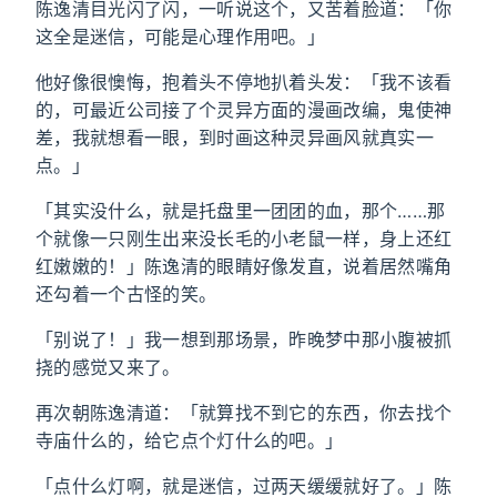
陈逸清目光闪了闪，一听说这个，又苦着脸道：「你
这全是迷信，可能是心理作用吧。」
他好像很懊悔，抱着头不停地扒着头发：「我不该看
的，可最近公司接了个灵异方面的漫画改编，鬼使神
差，我就想看一眼，到时画这种灵异画风就真实一
点。」
「其实没什么，就是托盘里一团团的血，那个……那
个就像一只刚生出来没长毛的小老鼠一样，身上还红
红嫩嫩的！」陈逸清的眼睛好像发直，说着居然嘴角
还勾着一个古怪的笑。
「别说了！」我一想到那场景，昨晚梦中那小腹被抓
挠的感觉又来了。
再次朝陈逸清道：「就算找不到它的东西，你去找个
寺庙什么的，给它点个灯什么的吧。」
「点什么灯啊，就是迷信，过两天缓缓就好了。」陈