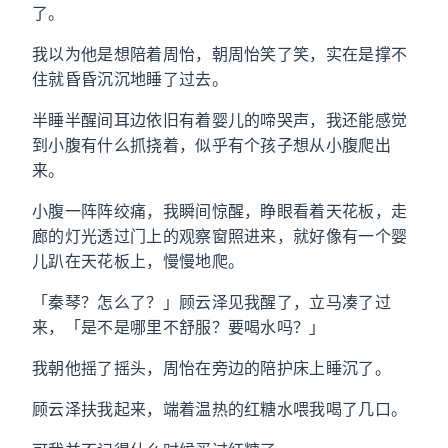
了。
我以为他是想陪着周怡，朝周怡笑了笑，实在是撑不
住就昏昏沉沉地睡了过去。
半睡半醒间耳边依旧有着婴儿的啼哭声，我还能感觉
到小腹有什么抓挠着，似乎有个孩子想从小腹爬出
来。
小腹一阵阵绞痛，我瞬间惊醒，睁眼看着天花板，走
廊的灯光透过门上的观察窗照进来，就好像有一个婴
儿趴在天花板上，慢慢地爬。
「秦琴？怎么了？」顾云泽见我醒了，立马凑了过
来，「是不是哪里不舒服？要喝水吗？」
我朝他摇了摇头，周怡在旁边的陪护床上睡沉了。
顾云泽扶我起来，端着温热的红糖水喂我喝了几口。