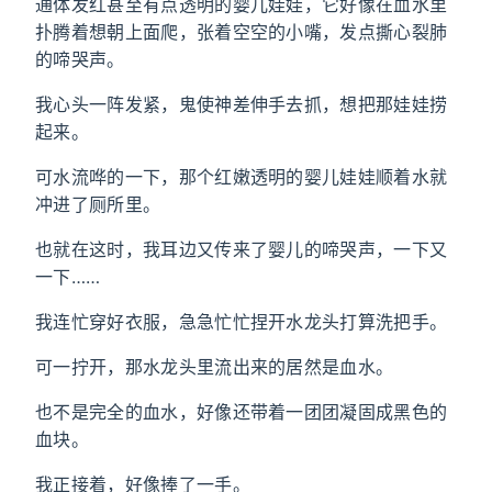
通体发红甚至有点透明的婴儿娃娃，它好像在血水里
扑腾着想朝上面爬，张着空空的小嘴，发点撕心裂肺
的啼哭声。
我心头一阵发紧，鬼使神差伸手去抓，想把那娃娃捞
起来。
可水流哗的一下，那个红嫩透明的婴儿娃娃顺着水就
冲进了厕所里。
也就在这时，我耳边又传来了婴儿的啼哭声，一下又
一下……
我连忙穿好衣服，急急忙忙捏开水龙头打算洗把手。
可一拧开，那水龙头里流出来的居然是血水。
也不是完全的血水，好像还带着一团团凝固成黑色的
血块。
我正接着，好像捧了一手。