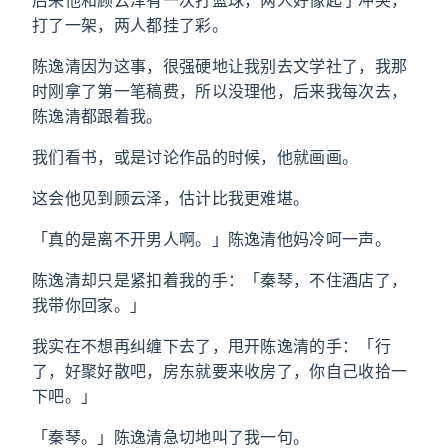
后来他和顾云泽有一次打篮球，两人好像起了冲突，
打了一架，两人都挂了彩。
陈逸清因为这事，很强硬地让我别去文学社了，我那
时刚拿了第一笔稿费，所以没理他，后来我每次去，
陈逸清都跟着我。
我们看书，或是讨论作品的时候，他就画画。
这会他见到顾云泽，估计比我更难堪。
「真的是离不开男人啊。」陈逸清他妈冷呵一声。
陈逸清却只是紧扣着我的手：「秦琴，不住酒店了，
我带你回家。」
我实在不想再纠缠下去了，甩开陈逸清的手：「行
了，好聚好散吧，房东就要来收房了，你自己收拾一
下吧。」
「秦琴。」陈逸清急切地叫了我一句。