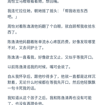
周怡立马瞪眼看着她，想回嘴。
我连忙拉住她，朝她摇了摇头：「帮我收拾东西
吧。」
周怡对着陈逸清他妈翻了个白眼，就自顾帮我收拾东
西了。
陈逸清他妈翻着账单流水心疼医药费，好像发现哪里
不对，又去问护士了。
陈逸清一直看我，好像欲言又止，又似乎等我开口。
以前陈逸清追我的时候，嘴可会说了。
自从我怀孕后，跟他吵得多了，他就一直都是这样沉
默着，无论什么时候都在等我先开口，然后他轻飘飘
一句卡死我的话。
我知道从这个孩子之后，我和陈逸清再也没有可能
了，也没有再理会他。