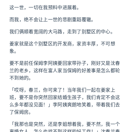
这一世，一切在我预料中进展着。
而我，绝不会让上一世的悲剧重蹈覆辙。
我们俩顺着宽阔的大马路，走到了别墅区的中心。
姜家就是这个别墅区的开发商，家资丰厚，不可想
象。
要不是前任保姆李阿姨要回家带孙子，刚好又是沈春
兰的老乡，这样在富人家当保姆的好差事是怎么都轮
不到她的。
「哎呀，春兰，你可来了！当年我们一起在姜家上
班，要不是你突然回家结婚生孩子，我们肯定不会这
么多年都没见面！」李阿姨爽朗地笑着，带着我们去
了保姆房。
「我那也是突然，还是李姐想着我，要不然，我一个
离婚女人，怎么也找不到这样的好工作！」沈春兰奉