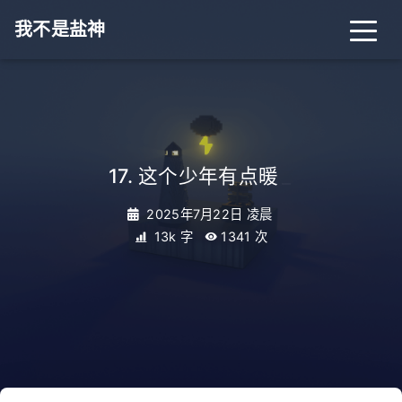
我不是盐神
17. 这个少年有点暖
_
2025年7月22日 凌晨
13k 字
1341
次