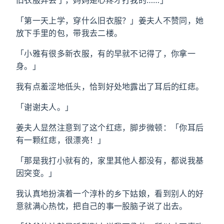
旧衣服弄丢了，妈妈是心疼才打我的……」
「第一天上学，穿什么旧衣服？」姜夫人不赞同，她
放下手里的包，带我去二楼。
「小雅有很多新衣服，有的早就不记得了，你拿一
身。」
我有点羞涩地低头，恰到好处地露出了耳后的红痣。
「谢谢夫人。」
姜夫人显然注意到了这个红痣，脚步微顿：「你耳后
有一颗红痣，很漂亮！」
「那是我打小就有的，家里其他人都没有，都说我基
因突变。」
我认真地扮演着一个淳朴的乡下姑娘，看到别人的好
意就满心热忱，把自己的事一股脑子说了出去。