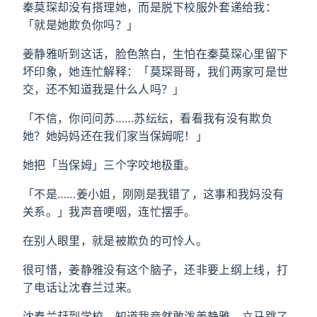
秦莫琛却没有搭理她，而是脱下校服外套递给我：
「就是她欺负你吗？」
姜静雅听到这话，脸色煞白，生怕在秦莫琛心里留下
坏印象，她连忙解释：「莫琛哥哥，我们两家可是世
交，还不知道我是什么人吗？」
「不信，你问问苏……苏纭纭，看看我有没有欺负
她？她妈妈还在我们家当保姆呢！」
她把「当保姆」三个字咬地极重。
「不是……姜小姐，刚刚是我错了，这事和我妈没有
关系。」我声音哽咽，连忙摆手。
在别人眼里，就是被欺负的可怜人。
很可惜，姜静雅没有这个脑子，还非要上纲上线，打
了电话让沈春兰过来。
沈春兰赶到学校，知道我竟然敢泼姜静雅，立马跳了