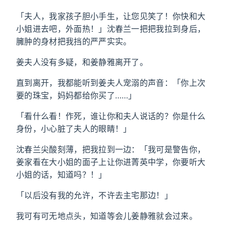
「夫人，我家孩子胆小手生，让您见笑了！你快和大
小姐进去吧，外面热！」沈春兰一把把我拉到身后，
臃肿的身材把我挡的严严实实。
姜夫人没有多疑，和姜静雅离开了。
直到离开，我都能听到姜夫人宠溺的声音：「你上次
要的珠宝，妈妈都给你买了……」
「看什么看！作死，谁让你和夫人说话的？你是什么
身份，小心脏了夫人的眼睛！」
沈春兰尖酸刻薄，把我拉到一边：「我可是警告你，
姜家看在大小姐的面子上让你进菁英中学，你要听大
小姐的话，知道吗？！」
「以后没有我的允许，不许去主宅那边！」
我可有可无地点头，知道等会儿姜静雅就会过来。