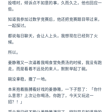
投喂时，倾诉点不如意的事，久而久之，他也回应一
些。
知道我参加过数学竞赛后，他还把竞赛题目带过来，
一起探讨。
都说每日聊天，会让人上头，我想现在已经到了火
候。
所以。
姜静雅又一次逼着我喝食堂免费汤的时候，我没有跑
走，而是看着不远处的来人，默默举起了碗。
碗没拿稳，撒了一地。
本来抱着胳膊看好戏的姜静雅，一下子怒了：「你什
么意思？上次让你喝汤，你跑了，今天又玩这一
招？！」