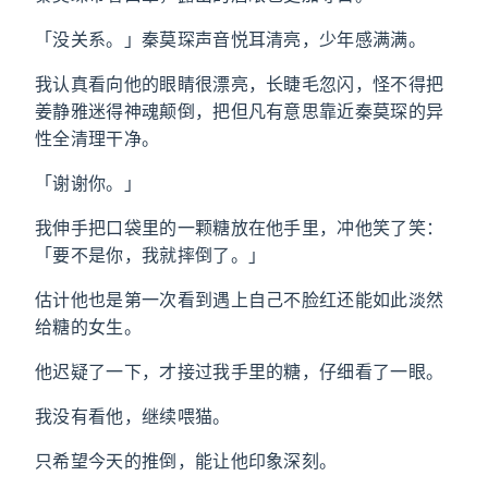
「没关系。」秦莫琛声音悦耳清亮，少年感满满。
我认真看向他的眼睛很漂亮，长睫毛忽闪，怪不得把
姜静雅迷得神魂颠倒，把但凡有意思靠近秦莫琛的异
性全清理干净。
「谢谢你。」
我伸手把口袋里的一颗糖放在他手里，冲他笑了笑：
「要不是你，我就摔倒了。」
估计他也是第一次看到遇上自己不脸红还能如此淡然
给糖的女生。
他迟疑了一下，才接过我手里的糖，仔细看了一眼。
我没有看他，继续喂猫。
只希望今天的推倒，能让他印象深刻。