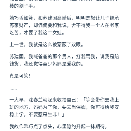
楼的刽子手。
她巧舌如簧，和苏建国离婚后，明明是想让儿子继承
苏家财产，却偏偏要和我说，舍不得我一个人在老家
吃苦，才要了我这个女娃。
上一世，我就是这么被蒙蔽了双眼。
苏建国，我喊爸爸的那个男人，打我骂我，说我是赔
钱货，我还觉得至少妈妈是爱我的。
真是可笑！
……
一大早，沈春兰就起来收拾自己：「等会带你去我上
班的地方，妈妈为了你，要去当保姆，你可得给我安
稳上学，不要惹是生非！」
我故作乖巧点了点头，心里隐约升起一抹期待。