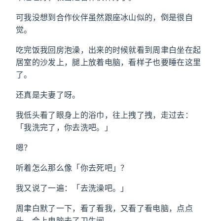
可我没想到合作伙伴虽然跟座冰山似的，倒是很自
觉。
吃完饭我回房泡澡，出来的时候就看到周聿白坐在起
居室的沙发上，腿上放着电脑，看样子也要睡在这里
了。
还真是夫妻了呀。
我低头看了眼身上的浴巾，往上拽了拽，走过去：
「我洗完了，你去洗吧。」
嗯？
听着怎么那么像「你去死吧」？
我又说了一遍：「去洗澡吧。」
周聿白默了一下，看了看我，又看了看电脑，点点
头，合上电脑去了卫生间。