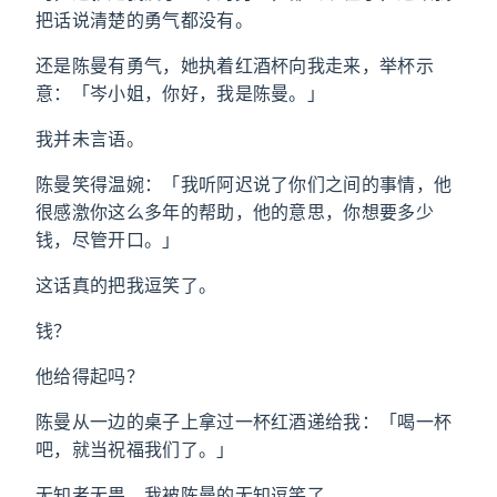
把话说清楚的勇气都没有。
还是陈曼有勇气，她执着红酒杯向我走来，举杯示
意：「岑小姐，你好，我是陈曼。」
我并未言语。
陈曼笑得温婉：「我听阿迟说了你们之间的事情，他
很感激你这么多年的帮助，他的意思，你想要多少
钱，尽管开口。」
这话真的把我逗笑了。
钱？
他给得起吗？
陈曼从一边的桌子上拿过一杯红酒递给我：「喝一杯
吧，就当祝福我们了。」
无知者无畏，我被陈曼的无知逗笑了。