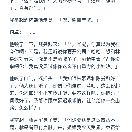
下：「这不是我们伟大的岑秘书吗？牛逼啊，辞职
了，真有骨气。」
我举起酒杯朝他示意：「嗯，谢谢夸奖。」
何卓：「……」
他顿了一下，嗤笑起来：「艹，岑凝，你真以为我在
夸你啊？不是，我还听说你要开公司？哈哈，想和林
慕迟对着来，你是不是酒喝多了，酒精中毒了？你没
事吧你？我真没见过像你这么不自量力的小姑娘。」
他叹了口气，摇摇头：「我知道林慕迟和陈曼和好
了，俩人还订婚了，你伤心你难过，啧啧，这么说起
来，你还真是个小可怜儿呢，要不这样吧，你把哥哥
伺候好了，我帮你跟林慕迟求求情，让他给你一条出
路，怎么样？」
我拿起一瓶香槟晃了晃：「何少爷还是这么放荡不
羁，就是嘴巴有点脏，来，姐姐我今天受累，免费给