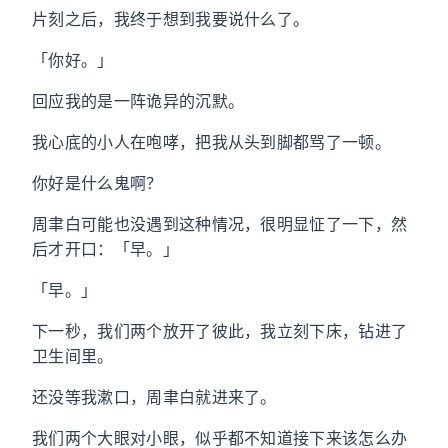
片刻之后，我终于想到我要说什么了。
「你好。」
回应我的是一阵诡异的沉默。
我心底的小人在咆哮，把我从头到脚都骂了一顿。
你好是什么鬼啊？
周聿白可能也没遇到这种情况，很明显怔了一下，然
后才开口：「早。」
「早。」
下一秒，我们两个放开了彼此，我立刻下床，钻进了
卫生间里。
还没等我漱口，周聿白就进来了。
我们两个大眼对小眼，似乎都不知道接下来该怎么办