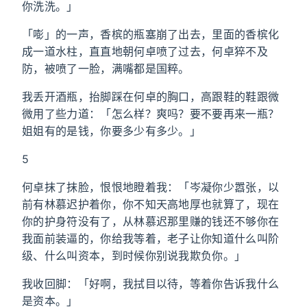
你洗洗。」
「嘭」的一声，香槟的瓶塞崩了出去，里面的香槟化
成一道水柱，直直地朝何卓喷了过去，何卓猝不及
防，被喷了一脸，满嘴都是国粹。
我丢开酒瓶，抬脚踩在何卓的胸口，高跟鞋的鞋跟微
微用了些力道：「怎么样？爽吗？要不要再来一瓶？
姐姐有的是钱，你要多少有多少。」
5
何卓抹了抹脸，恨恨地瞪着我：「岑凝你少嚣张，以
前有林慕迟护着你，你不知天高地厚也就算了，现在
你的护身符没有了，从林慕迟那里赚的钱还不够你在
我面前装逼的，你给我等着，老子让你知道什么叫阶
级、什么叫资本，到时候你别说我欺负你。」
我收回脚：「好啊，我拭目以待，等着你告诉我什么
是资本。」