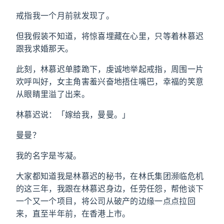
戒指我一个月前就发现了。
但我假装不知道，将惊喜埋藏在心里，只等着林慕迟
跟我求婚那天。
此刻，林慕迟单膝跪下，虔诚地举起戒指，周围一片
欢呼叫好，女主角害羞兴奋地捂住嘴巴，幸福的笑意
从眼睛里溢了出来。
林慕迟说：「嫁给我，曼曼。」
曼曼？
我的名字是岑凝。
大家都知道我是林慕迟的秘书，在林氏集团濒临危机
的这三年，我跟在林慕迟身边，任劳任怨，帮他谈下
一个又一个项目，将公司从破产的边缘一点点拉回
来，直至半年前，在香港上市。