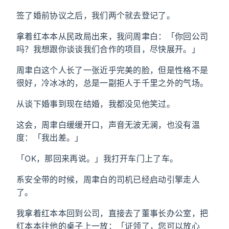
签了婚前协议之后，我们两个就去登记了。
拿着红本本从民政局出来，我问周聿白：「你回公司
吗？我想跟你谈谈我们合作的项目，尽快展开。」
周聿白这个人长了一张近乎完美的脸，但是性格不是
很好，冷冰冰的，总是一副拒人于千里之外的气场。
从谈下婚事到现在结婚，我都没见他笑过。
这会，周聿白缓缓开口，声音无波无澜，也没有温
度：「我出差。」
「OK，那回来再说。」我打开车门上了车。
系安全带的时候，周聿白的司机已经启动引擎走人
了。
我拿着红本本回到公司，直接去了董事长办公室，把
红本本往他的桌子上一放：「证领了，您可以放心