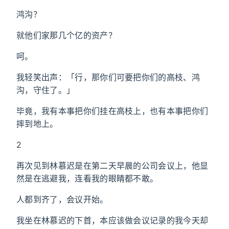
鸿沟？
就他们家那几个亿的资产？
呵。
我轻笑出声：「行，那你们可要把你们的高枝、鸿
沟，守住了。」
毕竟，我有本事把你们挂在高枝上，也有本事把你们
摔到地上。
2
再次见到林慕迟是在第二天早晨的公司会议上，他显
然是在逃避我，连看我的眼睛都不敢。
人都到齐了，会议开始。
我坐在林慕迟的下首，本应该做会议记录的我今天却