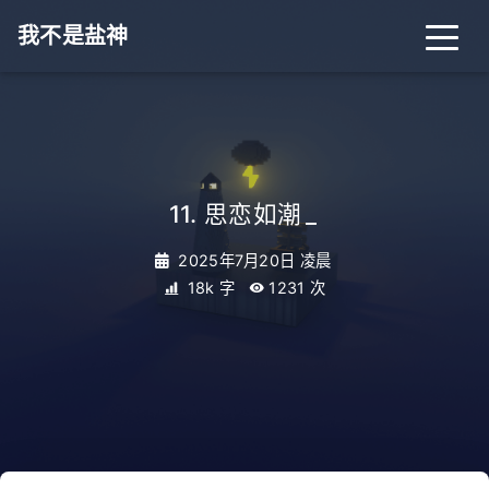
我不是盐神
11. 思恋如潮
_
2025年7月20日 凌晨
18k 字
1231
次