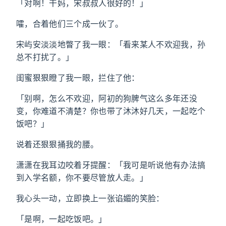
「对啊！干妈，宋叔叔人很好的！」
嚯，合着他们三个成一伙了。
宋屿安淡淡地瞥了我一眼：「看来某人不欢迎我，孙
总不打扰了。」
闺蜜狠狠瞪了我一眼，拦住了他：
「别啊，怎么不欢迎，阿初的狗脾气这么多年还没
变，你难道不清楚？你也带了沐沐好几天，一起吃个
饭吧？」
说着还狠狠捅我的腰。
潇潇在我耳边咬着牙提醒：「我可是听说他有办法搞
到入学名额，你不要尽管放人走。」
我心头一动，立即换上一张谄媚的笑脸：
「是啊，一起吃饭吧。」