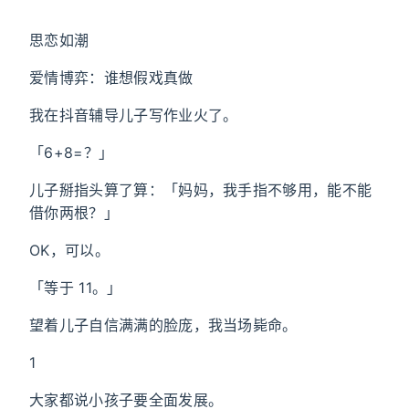
思恋如潮
爱情博弈：谁想假戏真做
我在抖音辅导儿子写作业火了。
「6+8=？」
儿子掰指头算了算：「妈妈，我手指不够用，能不能
借你两根？」
OK，可以。
「等于 11。」
望着儿子自信满满的脸庞，我当场毙命。
1
大家都说小孩子要全面发展。