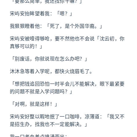
「要那么简单，我还找你干嘛？」
宋屿安抬眸望着我：「嗯？」
我狠狠瞪着他：「死了，是个外国华裔。」
宋屿安被噎得够呛，要不然他也不会说「沈云初，你
真够可以的！」
「别废话，你就说现在怎么办吧？」
沐沐急等着入学呢，都快火烧眉毛了。
「想把钱追回恐怕一时半会儿不能解决，眼下最紧要
的问题不就是入学问题吗？」
「对啊，就是这样！」
宋屿安好整以暇地抿了一口咖啡，凉薄道：「我又不
是招生办，找我也不一定能解决。」
我一口老血差点喷涌而出：