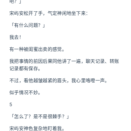
吧？」
宋屿安松开了手，气定神闲地坐下来：
「有什么问题？」
我去！
有一种被闺蜜出卖的感觉。
我把事情的前因后果同他讲了一遍，聊天记录、转账
记录都有保存。
不过，看他越皱越紧的眉头，我心里咯噔一声。
似乎情况不妙。
5
「怎么了？是不是很棘手？」
宋屿安神色复杂地盯着我。