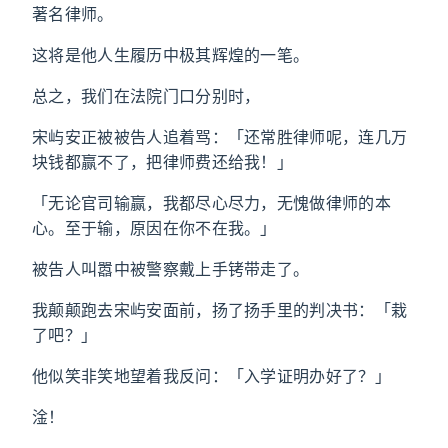
著名律师。
这将是他人生履历中极其辉煌的一笔。
总之，我们在法院门口分别时，
宋屿安正被被告人追着骂：「还常胜律师呢，连几万
块钱都赢不了，把律师费还给我！」
「无论官司输赢，我都尽心尽力，无愧做律师的本
心。至于输，原因在你不在我。」
被告人叫嚣中被警察戴上手铐带走了。
我颠颠跑去宋屿安面前，扬了扬手里的判决书：「栽
了吧？」
他似笑非笑地望着我反问：「入学证明办好了？」
淦！