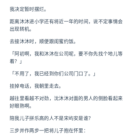
我决定暂时摆烂。
距离沐沐进小学还有将近一年的时间，说不定事情会
出现转机。
去接沐沐时，顺便跟闺蜜约饭。
「阿初啊，我和沐沐在公司呢，要不你先找个地儿等
着？」
「不用了，我已经到你们公司门口了。」
挂掉电话，我朝里走去。
越往里看越不对劲，沈沐沐对面的男人的侧脸看起来
好眼熟啊。
陪我儿子拼乐高的人不是宋屿安是谁？
三步并作两步一把将儿子抱在怀里：