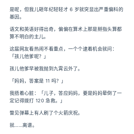
是呢，但我儿砸年纪轻轻才 6 岁就突显出严重偏科的
基因。
语文和英语好得出奇，偏偏在算术上那是掰指头算都
算不明白的主儿。
这届网友看热闹不看重点，一个个逮着机会就问：
「孩儿他爹呢？」
孩儿他爹早被我抛到九霄云外了。
「妈妈，答案是 11 吗？」
我捂着心脏：「儿子，答应妈妈，要是妈妈晕倒了一
定记得拨打 120 急救。」
瞥见弹幕上有人刷了个火箭庆祝。
就……离谱。