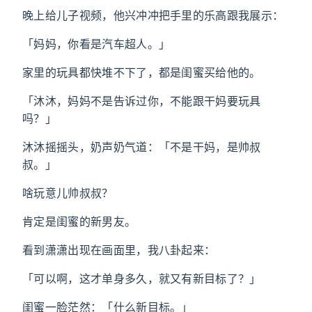
晚上给儿子视频，他兴冲冲把手里的乐高跟我展示：
「妈妈，你看是汽车超人。」
家里的玩具都快堆不下了，都是闺蜜买给他的。
「沐沐，妈妈不是告诉过你，不能跟干妈要玩具
吗？」
沐沐摇摇头，奶声奶气道：「不是干妈，是帅叔
叔。」
啥玩意儿帅叔叔？
肯定是闺蜜的新男友。
看到潇潇出现在画面里，我八卦起来：
「可以啊，这才单身多久，就又有新目标了？」
闺蜜一脸茫然：「什么新目标。」