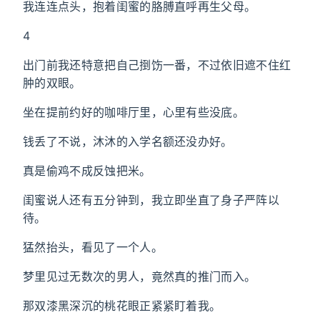
我连连点头，抱着闺蜜的胳膊直呼再生父母。
4
出门前我还特意把自己捯饬一番，不过依旧遮不住红
肿的双眼。
坐在提前约好的咖啡厅里，心里有些没底。
钱丢了不说，沐沐的入学名额还没办好。
真是偷鸡不成反蚀把米。
闺蜜说人还有五分钟到，我立即坐直了身子严阵以
待。
猛然抬头，看见了一个人。
梦里见过无数次的男人，竟然真的推门而入。
那双漆黑深沉的桃花眼正紧紧盯着我。