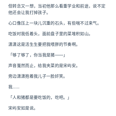
但转念又一想，当初他那么看重学业和前途，说不定
他还会让我打掉孩子。
心口像压上一块儿沉重的石头，有些喘不过来气。
吃饭时我低着头，面前盘子里的菜堆积如山。
潇潇这是活生生要把我喂胖的节奏啊。
「够了够了，你当我是猪——」
声音戛然而止，给我夹菜的是宋屿安。
旁边潇潇抱着我儿子一脸奸笑。
我……
「人和猪都是要吃饭的，吃吧。」
宋屿安如是说。