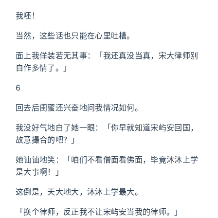
我呸！
当然，这些话也只能在心里吐槽。
面上我佯装若无其事：「我还真没当真，宋大律师别
自作多情了。」
6
回去后闺蜜还兴奋地问我情况如何。
我没好气地白了她一眼：「你早就知道宋屿安回国，
故意撮合的吧？」
她讪讪地笑：「咱们不看僧面看佛面，毕竟沐沐上学
是大事啊！」
这倒是，天大地大，沐沐上学最大。
「换个律师，反正我不让宋屿安当我的律师。」