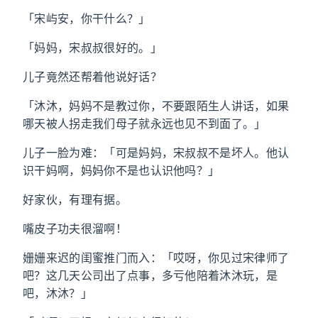
「宋屿安，你干什么？」
「妈妈，宋叔叔很好的。」
儿子竟然还帮着他说好话？
「沐沐，妈妈不是教过你，不要跟陌生人讲话，如果
哪天被人拐走我们母子就永远也见不到面了。」
儿子一脸为难：「可是妈妈，宋叔叔不是坏人。他认
识干妈啊，妈妈你不是也认识他吗？」
好家伙，有理有据。
嘴皮子功夫很溜啊！
姗姗来迟的闺蜜推门而入：「哎呀，你见过宋律师了
吧？这几天公司出了点事，多亏他陪着沐沐玩，是
吧，沐沐？」