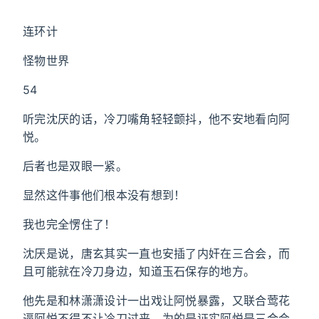
连环计
怪物世界
54
听完沈厌的话，冷刀嘴角轻轻颤抖，他不安地看向阿
悦。
后者也是双眼一紧。
显然这件事他们根本没有想到！
我也完全愣住了！
沈厌是说，唐玄其实一直也安插了内奸在三合会，而
且可能就在冷刀身边，知道玉石保存的地方。
他先是和林潇潇设计一出戏让阿悦暴露，又联合莺花
逼阿悦不得不让冷刀过来，为的是证实阿悦是三合会