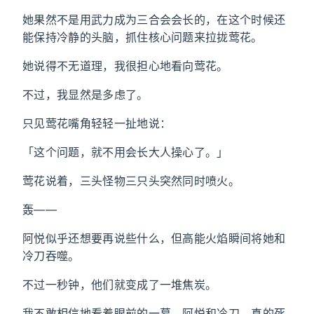
她果然不是用武力成为三合会会长的，在这个时候还
能保持冷静的头脑，抓住核心问题来拉拢莺花。
她说得不无道理，我很担心地看向莺花。
不过，我显然是多虑了。
只见莺花嘴角轻轻一扯地说：
「这个问题，就不用会长大人操心了。」
莺花说着，三头怪物三只头突然同时喷火。
轰——
阿悦似乎还想要再说些什么，但高能火焰瞬间将她和
冷刀吞噬。
不过一秒钟，他们就变成了一堆焦炭。
我不敢相信地看着眼前的一幕，阿悦和冷刀，真的死