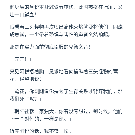
他身后的阿悦本身就受着重伤，此时被挤在墙角，又
吐一口鲜血！
眼看着三头怪物再次喷出高能火焰就要将他们一同烧
成焦炭，一个带着恐惧与害怕的声音突然响起。
那是在实力面前彻底臣服的卑微之音！
「等等！」
只见阿悦捂着胸口恳求地看向操纵着三头怪物的莺
花，绝望地说：
「莺花，你刚刚说你是为了生存关系才背弃我们，那
我们死了呢？」
「朝阳社就一家独大，你有没有想过，到时候，他们
下一个对付的，一样是你。」
听完阿悦的话，我不禁一愣。