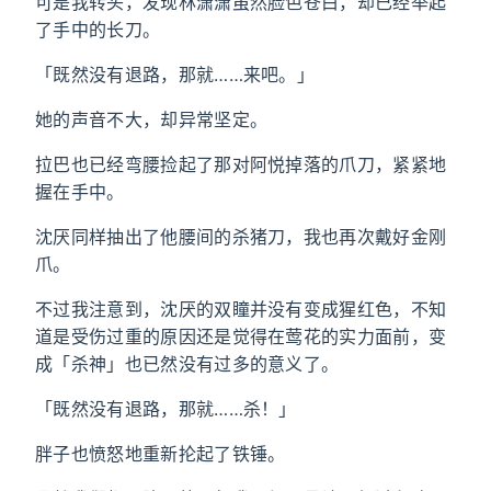
可是我转头，发现林潇潇虽然脸色苍白，却已经举起
了手中的长刀。
「既然没有退路，那就……来吧。」
她的声音不大，却异常坚定。
拉巴也已经弯腰捡起了那对阿悦掉落的爪刀，紧紧地
握在手中。
沈厌同样抽出了他腰间的杀猪刀，我也再次戴好金刚
爪。
不过我注意到，沈厌的双瞳并没有变成猩红色，不知
道是受伤过重的原因还是觉得在莺花的实力面前，变
成「杀神」也已然没有过多的意义了。
「既然没有退路，那就……杀！」
胖子也愤怒地重新抡起了铁锤。