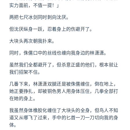
实力面前，不值一提！」
两把七尺冰剑同时刺向沈厌。
但沈厌纵身一跃，忍着身上的伤避开了。
大块头再次朝我扑来。
同时，侏儒口中的丝线也缠向我身边的林潇潇。
虽然我们全都避开了，但杀意正盛的他们，根本就让
我们招架不住。
几番下来，林潇潇双腿还是被侏儒缠住，倒在地上，
她正要挣扎，却被铜色男人用身体压住，几拳全部打
在她的身上。
我虽然身体橡胶化缠住了大块头的全身，但鸟人不知
道又从哪飞了过来，手中的匕首一刀一刀切向我的身
体。