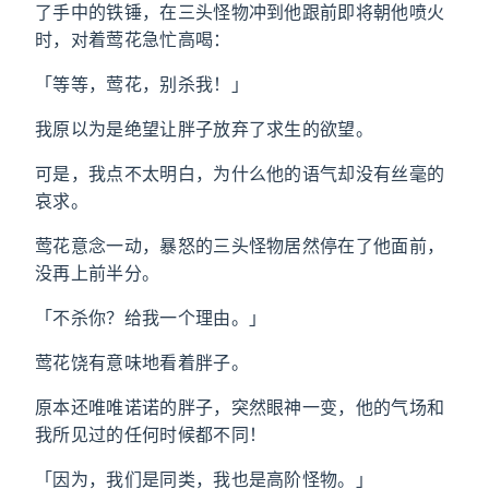
了手中的铁锤，在三头怪物冲到他跟前即将朝他喷火
时，对着莺花急忙高喝：
「等等，莺花，别杀我！」
我原以为是绝望让胖子放弃了求生的欲望。
可是，我点不太明白，为什么他的语气却没有丝毫的
哀求。
莺花意念一动，暴怒的三头怪物居然停在了他面前，
没再上前半分。
「不杀你？给我一个理由。」
莺花饶有意味地看着胖子。
原本还唯唯诺诺的胖子，突然眼神一变，他的气场和
我所见过的任何时候都不同！
「因为，我们是同类，我也是高阶怪物。」