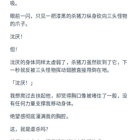
吸。
眼前一闪，只见一把漆黑的杀猪刀纵身砍向三头怪物
的爪子。
沈厌！
但！
沈厌的身体同样太虚弱了，杀猪刀虽然砍到了它，下
一秒就反被三头怪物挥动翅膀直接甩倒在地。
「沈厌！」
我想爬过去扶起他，却觉得胸口像被堵住了一般，没
有任何力量支撑我移动身体。
绝望感彻底灌满我的胸腔。
这，就是虐杀吗？