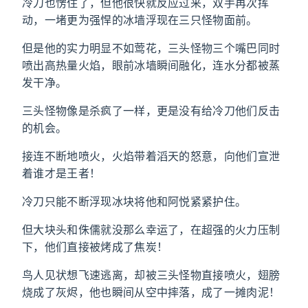
冷刀也愣住了，但他很快就反应过来，双手再次挥
动，一堵更为强悍的冰墙浮现在三只怪物面前。
但是他的实力明显不如莺花，三头怪物三个嘴巴同时
喷出高热量火焰，眼前冰墙瞬间融化，连水分都被蒸
发干净。
三头怪物像是杀疯了一样，更是没有给冷刀他们反击
的机会。
接连不断地喷火，火焰带着滔天的怒意，向他们宣泄
着谁才是王者！
冷刀只能不断浮现冰块将他和阿悦紧紧护住。
但大块头和侏儒就没那么幸运了，在超强的火力压制
下，他们直接被烤成了焦炭！
鸟人见状想飞速逃离，却被三头怪物直接喷火，翅膀
烧成了灰烬，他也瞬间从空中摔落，成了一摊肉泥！