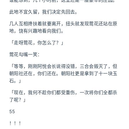
谁能想到，几个小时前，这里还是一座豪华的庄园。
此地不宜久留，我们决定先回去。
几人互相搀扶着就要离开，扭头就发现莺花还站在原
地，饶有兴趣地看向我们。
「走呀莺花，你怎么了？」
莺花勾嘴一笑：
「等等，刚刚阿悦会长说得没错，三合会毁灭了，但
朝阳社还在，你们还在。朝阳社更是拿到了十一块玉
石。」
「现在，我何不趁你们都受重伤，一次将你们全都杀
了呢？」
55
！！！