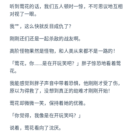
听到莺花的话，我们五人顿时一惊，不可思议地互相
对视了一眼。
我艹，这么快就反目成仇了？
刚刚还们还是一起杀敌的战友啊。
高阶怪物果然是怪物，和人类从来都不是一路的！
「莺花，你……是在开玩笑吧？」胖子惊恐地看着莺
花。
我能感觉到胖子声音中带着恐惧，他刚刚才受了伤，
原以为得救了，没想到真正的劫难才刚刚开始！
莺花却微微一笑，保持着她的优雅。
「你觉得，我像是在开玩笑吗？」
说着，莺花看向了沈厌。