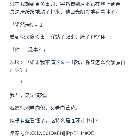
就在我想到更多事时，突然看到原本趴在地上奄奄一
息沈厌缓缓地站了起来，他目光阴冷地看着胖子。
「果然是你。」
看到沈厌像没事一样站了起来，胖子也愣住了。
「你……没事？」
沈厌：「如果我不演这么一出戏，你又怎么会暴露自
己呢？」
！！！
我艹，又是演戏。
我震惊地看向他，又看向莺花。
似乎有些看懂了，这特么是连环计中计？
备案号:YXX1w00lQeBhjjjPpE1HreQE