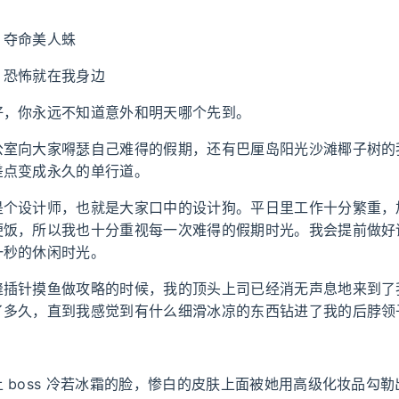
：夺命美人蛛
：恐怖就在我身边
好，你永远不知道意外和明天哪个先到。
公室向大家嘚瑟自己难得的假期，还有巴厘岛阳光沙滩椰子树的
差点变成永久的单行道。
是个设计师，也就是大家口中的设计狗。平日里工作十分繁重，
便饭，所以我也十分重视每一次难得的假期时光。我会提前做好
一秒的休闲时光。
缝插针摸鱼做攻略的时候，我的顶头上司已经消无声息地来到了
了多久，直到我感觉到有什么细滑冰凉的东西钻进了我的后脖领
 boss 冷若冰霜的脸，惨白的皮肤上面被她用高级化妆品勾