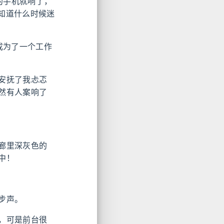
的手机就响了，
不知道什么时候迷
成为了一个工作
安抚了我忐忑
然有人案响了
廊里深灰色的
中！
步声。
，可是前台很