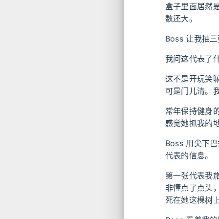
盒子里面居然
数还大。
Boss 让我
我问这代表了
这不是开玩笑嘛
可是门儿清。我
常年保持健身
感觉她抓我的
Boss 用尖
代表的信息。
第一张代表我
非懂点了点头
死在她这棵树