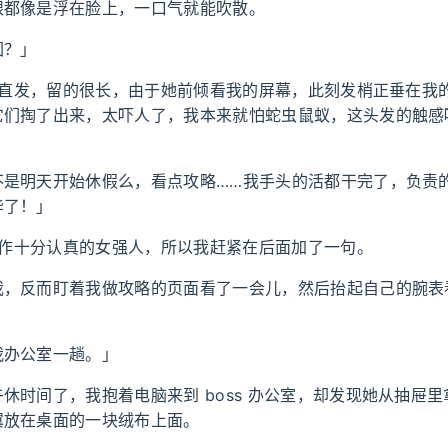
眼都像是浮在脸上，一口气就能吹散。
圆？」
披肩直发，留的很长，由于她前倾看我的屏幕，此刻发梢正垂在我
它们掏了出来，太吓人了，我本来就怕蛇虫鼠蚁，这头发的触感
不是明天开始休假么，看点攻略……我手头的活都干完了，负责
毕了！」
对工作十分认真的女强人，所以我赶紧在后面加了一句。
我，反而盯着我做攻略的页面看了一会儿，然后抬起自己的腕表
我办公室一趟。」
休时间了，我抱着电脑来到 boss 办公室，却发现她从抽屉
翼放在桌面的一块绒布上面。