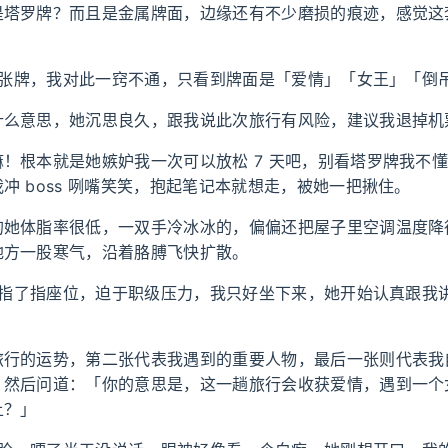
是塔罗牌？而且是金属牌面，边缘还有不少磨损的痕迹，感觉这
抽三张牌，我对此一窍不通，只看到牌面是「爱情」「女王」「倒
什么意思，她沉思良久，跟我说此次旅行有风险，建议我退掉机
！根本就是她嫉妒我一次可以放松 7 天吧，别看塔罗牌我不
冲 boss 咧嘴笑笑，抱起笔记本就想走，被她一把揪住。
的她体脂率很低，一双手冷冰冰的，偏偏还把屋子里空调温度降
地方一股寒气，沿着胳膊飞快扩散。
下巴指了指座位，迫于职级压力，我只好坐下来，她开始认真跟我
旅行的运势，第二张代表我遇到的重要人物，最后一张则代表我
，然后问道：「你的意思是，这一趟旅行会收获爱情，遇到一个
上？」