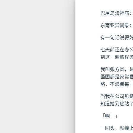
巴厘岛海神庙
东南亚异闻录
有一句话说得
七天前还在办
到这一趟旅程
我叫张方圆，
画图都是家常
略，不浪费每
当我在公司见
知道她到底站
「啊！」
一回头，就撞上