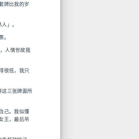
套牌比我的岁
吊人」。
票。
懂，人情世故我
得很低，我只
讲这三张牌面所
自己。我似懂
女王，最后吊