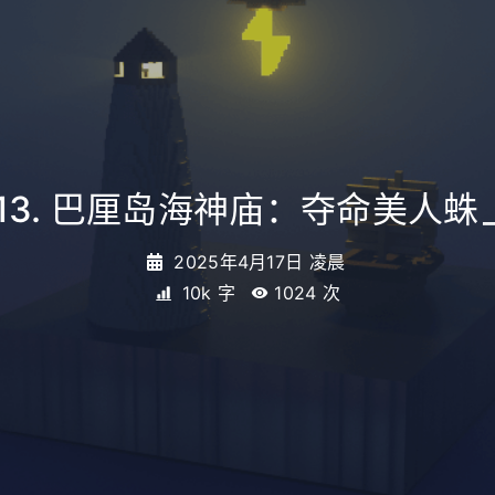
13. 巴厘岛海神庙：夺命美人蛛
2025年4月17日 凌晨
10k 字
1024
次