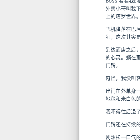
Boss 看着
外卖小哥叫我下
上的塔罗世界
飞机降落在巴
狂，这次其实
到达酒店之后
的心灵。躺在
门铃。
奇怪，我没叫
出门在外单身
地毯和米白色
我吓得往后退
门铃还在持续
刚想松一口气