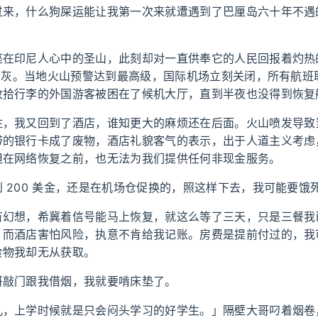
过来，什么狗屎运能让我第一次来就遭遇到了巴厘岛六十年不遇
座在印尼人心中的圣山，此刻却对一直供奉它的人民回报着灼热
火山灰。当地火山预警达到最高级，国际机场立刻关闭，所有航班
收拾行李的外国游客被困在了候机大厅，直到半夜也没得到恢复
住，我又回到了酒店，谁知更大的麻烦还在后面。火山喷发导致
带的银行卡成了废物，酒店礼貌客气的表示，出于人道主义考虑
但在网络恢复之前，也无法为我们提供任何非现金服务。
 200 美金，还是在机场仓促换的，照这样下去，我可能要饿
有幻想，希冀着信号能马上恢复，就这么等了三天，只是三餐我
，而酒店害怕风险，执意不肯给我记账。房费是提前付过的，我
食物我却无从获取。
哥敲门跟我借烟，我就要啃床垫了。
儿，上学时候就是只会闷头学习的好学生。」隔壁大哥叼着烟卷