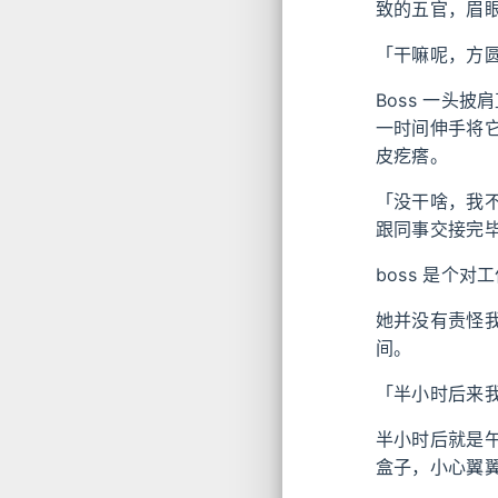
致的五官，眉
「干嘛呢，方
Boss 一头
一时间伸手将
皮疙瘩。
「没干啥，我
跟同事交接完
boss 是个
她并没有责怪
间。
「半小时后来
半小时后就是午
盒子，小心翼