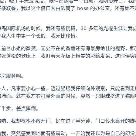
我的脸，哽了半天没说话，眼神好像看一个白痴。她刚想开口，我
楼取餐，我以这个借口为由逃离了 boss 的办公室，还有她
。
厘岛国际机场的时候，我还有些恍惚，30 多年的光棍生涯让我
是我人生中第一个长假，我无比珍惜。
，前台小姐的微笑，无处不在的香薰还有海景房绝佳的视野，都
那张蓬松的软床上，我盯着天花板上精美的彩绘发呆，这时候突
客房服务啊。
一人，凡事要小心一些，透过猫眼我仔细向外观察，只能看到走
的墙面。就在我左右打量外面的时候，突然一只眼球挤进了猫眼
了半步，差点摔倒。
的响，我却根本不敢开门，好在过了半分钟，门口传来离开的脚
的我，突然感受到地面有些震动，一开始我还以为是自己的幻觉