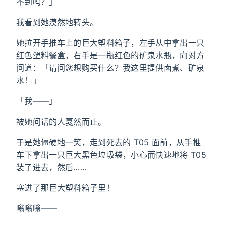
不到吗？」
我看到她漠然地转头。
她拉开手推车上的巨大塑料箱子，左手从中拿出一只
红色塑料餐盒，右手是一瓶红色的矿泉水瓶，向对方
问道：「请问您想购买什么？我这里提供卤煮、矿泉
水！」
「我——」
被她问话的人戛然而止。
于是她僵硬地一笑，走到死去的 T05 面前，从手推
车下拿出一只巨大黑色垃圾袋，小心而快速地将 T05
装了进去，然后……
塞进了那巨大塑料箱子里！
嗡嗡嗡——