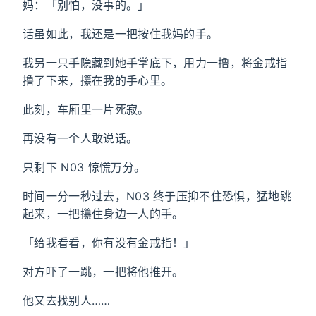
妈：「别怕，没事的。」
话虽如此，我还是一把按住我妈的手。
我另一只手隐藏到她手掌底下，用力一撸，将金戒指
撸了下来，攥在我的手心里。
此刻，车厢里一片死寂。
再没有一个人敢说话。
只剩下 N03 惊慌万分。
时间一分一秒过去，N03 终于压抑不住恐惧，猛地跳
起来，一把攥住身边一人的手。
「给我看看，你有没有金戒指！」
对方吓了一跳，一把将他推开。
他又去找别人……