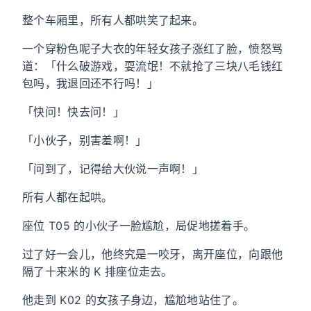
整个车厢里，所有人都哄笑了起来。
一个穿粉色呢子大衣的年轻女孩子涨红了脸，愤怒骂
道：「什么破游戏，耍流氓！不就抢了三块八毛钱红
包吗，我退回还不行吗！」
「快问！快去问！」
「小伙子，别害羞啊！」
「问到了，记得给大伙说一声啊！」
所有人都在起哄。
座位 T05 的小伙子一脸尴尬，局促地搓着手。
过了好一会儿，他终究是一咬牙，离开座位，向跟他
隔了十来米的 K 排座位走去。
他走到 K02 的女孩子身边，尴尬地站住了。