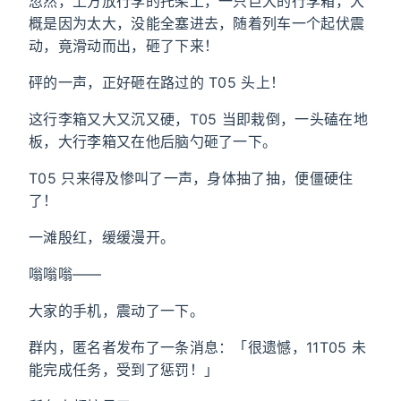
忽然，上方放行李的托架上，一只巨大的行李箱，大
概是因为太大，没能全塞进去，随着列车一个起伏震
动，竟滑动而出，砸了下来！
砰的一声，正好砸在路过的 T05 头上！
这行李箱又大又沉又硬，T05 当即栽倒，一头磕在地
板，大行李箱又在他后脑勺砸了一下。
T05 只来得及惨叫了一声，身体抽了抽，便僵硬住
了！
一滩殷红，缓缓漫开。
嗡嗡嗡——
大家的手机，震动了一下。
群内，匿名者发布了一条消息：「很遗憾，11T05 未
能完成任务，受到了惩罚！」