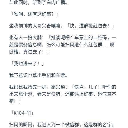
与此同时，听到了车内广播。
「呦呵，还有这好事？」
坐我前排的大哥兴奋嚷嚷，「快，进群抢红包去！」
也有人一拍大腿：「扯谈呢吧？车票上的二维码，一
般是票务信息啊，怎么可能扫码进什么红包群……啊
卧槽，真进去了！」
「我也进来了！」
我下意识也拿出手机和车票。
我妈比我抢先一步，高兴道：「快点，儿子！听你的
出来旅个游，看来是没错，还能遇上好事，运气真不
错！」
「K104-11」
扫码的瞬间，我进入到一个微信群，这是群的名字。