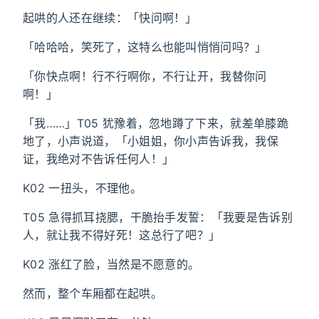
起哄的人还在继续：「快问啊！」
「哈哈哈，笑死了，这特么也能叫悄悄问吗？」
「你快点啊！行不行啊你，不行让开，我替你问
啊！」
「我……」T05 犹豫着，忽地蹲了下来，就差单膝跪
地了，小声说道，「小姐姐，你小声告诉我，我保
证，我绝对不告诉任何人！」
K02 一扭头，不理他。
T05 急得抓耳挠腮，干脆抬手发誓：「我要是告诉别
人，就让我不得好死！这总行了吧？」
K02 涨红了脸，当然是不愿意的。
然而，整个车厢都在起哄。