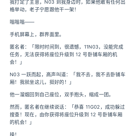
我打定了主意，N03 到我身边时，如果他敢有任何出
格举动，老子宁愿跟他干一架！
嗡嗡嗡——
手机屏幕上，群界面里。
匿名者：「限时时间到，很遗憾，11N03，没能完成
任务，无法获得将座位升级到 12 号卧铺车厢的机
会！」
N03 一跃而起，高声叫道：「我不去，我不去卧铺车
厢！我就坐这儿，挺好的！」
他一溜烟回到自己座位，双手抱头，缩成一团。
然而，匿名者在继续说话：「恭喜 11G02，成功躲过
搜查！现在，由你获得将座位升级到 12 号卧铺车厢
的机会！」
操！