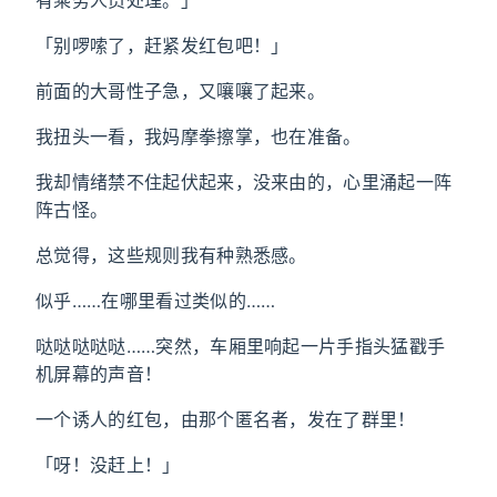
有乘务人员处理。」
「别啰嗦了，赶紧发红包吧！」
前面的大哥性子急，又嚷嚷了起来。
我扭头一看，我妈摩拳擦掌，也在准备。
我却情绪禁不住起伏起来，没来由的，心里涌起一阵
阵古怪。
总觉得，这些规则我有种熟悉感。
似乎……在哪里看过类似的……
哒哒哒哒哒……突然，车厢里响起一片手指头猛戳手
机屏幕的声音！
一个诱人的红包，由那个匿名者，发在了群里！
「呀！没赶上！」