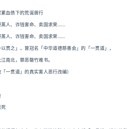
累累血债下的荒诞兽行
屉蒸人、诈钱害命、卖国求荣……
屉蒸人、诈钱害命、卖国求荣……
一以贯之」，曾冠名「中华道德慈善会」的「一贯道」，
大江南北，罪恶罄竹难书。
教「一贯道」的真实害人恶行改编）
会
者死