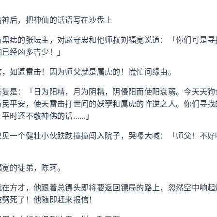
请神后，把神仙的话语写在沙盘上
有黑痣的张坛主，对赵守忠和他师叔刘福宽说道：「你们可是寻
怕已经凶多吉少！」
言，如遭雷击！因为师父就是属虎的！慌忙问缘由。
答复是：「日为阳精，月为阴精，阴侵阳而使阳衰弱。今天天狗
万民平安，使天雷击打世间的妖孽和属虎的忤逆之人。你们寻找
，平时还不敬神佛的话……」
只见一个健壮小伙跌跌撞撞闯入院子，哭嚎大喊：「师父！不好
」
福宽的徒弟，陈珂。
就在方才，他跟着总镖头即将要返回镖局的路上，忽然空中响起
被劈死了！他随即赶来报信！