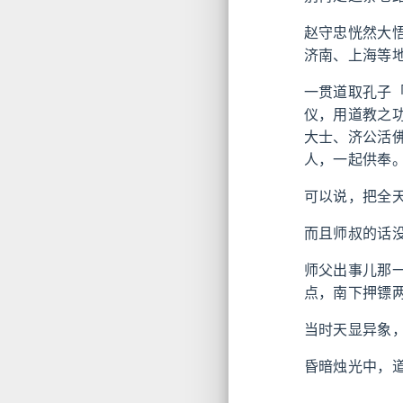
赵守忠恍然大
济南、上海等地
一贯道取孔子
仪，用道教之
大士、济公活
人，一起供奉
可以说，把全
而且师叔的话
师父出事儿那
点，南下押镖
当时天显异象
昏暗烛光中，