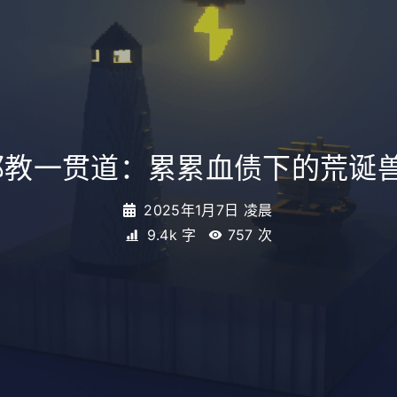
 邪教一贯道：累累血债下的荒诞
2025年1月7日 凌晨
9.4k 字
757
次