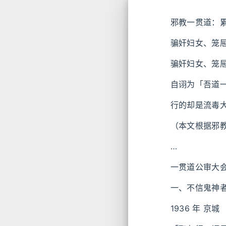
邪教一贯道：
骗奸妇女、笼
骗奸妇女、笼
自诩为「吾道
行的却是流毒
（本文根据邪
…
一贯道公审大
一、不信鬼神
1936 年 京城