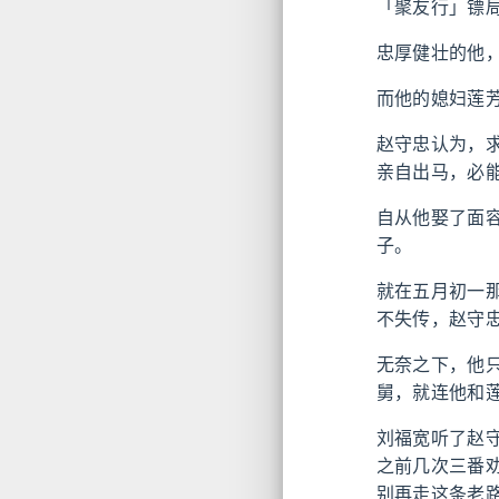
「聚友行」镖
忠厚健壮的他
而他的媳妇莲
赵守忠认为，
亲自出马，必
自从他娶了面
子。
就在五月初一
不失传，赵守
无奈之下，他
舅，就连他和
刘福宽听了赵
之前几次三番
别再走这条老