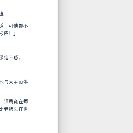
渣！
道，可他却不
报应！」
深信不疑。
他与大主顾洪
，镖局竟在师
比老镖头在世