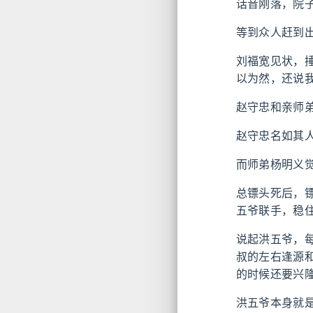
话音刚落，院
等到众人赶到
刘福宽见状，
以为然，还说
赵守忠和亲师
赵守忠名如其
而师弟杨明义
总镖头死后，
五爷联手，稳
说起洪五爷，
叔的左右逢源
的时候还要兴
洪五爷本身就