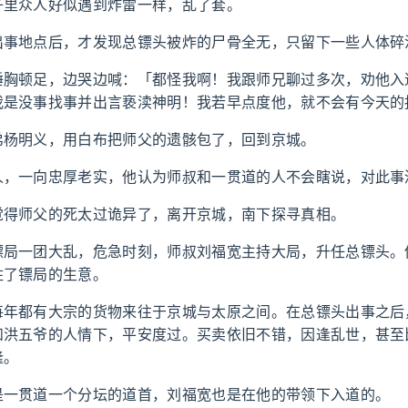
子里众人好似遇到炸雷一样，乱了套。
出事地点后，才发现总镖头被炸的尸骨全无，只留下一些人体碎
捶胸顿足，边哭边喊：「都怪我啊！我跟师兄聊过多次，劝他入
我是没事找事并出言亵渎神明！我若早点度他，就不会有今天的
弟杨明义，用白布把师父的遗骸包了，回到京城。
人，一向忠厚老实，他认为师叔和一贯道的人不会瞎说，对此事
觉得师父的死太过诡异了，离开京城，南下探寻真相。
镖局一团大乱，危急时刻，师叔刘福宽主持大局，升任总镖头。
住了镖局的生意。
每年都有大宗的货物来往于京城与太原之间。在总镖头出事之后
和洪五爷的人情下，平安度过。买卖依旧不错，因逢乱世，甚至
隆。
是一贯道一个分坛的道首，刘福宽也是在他的带领下入道的。