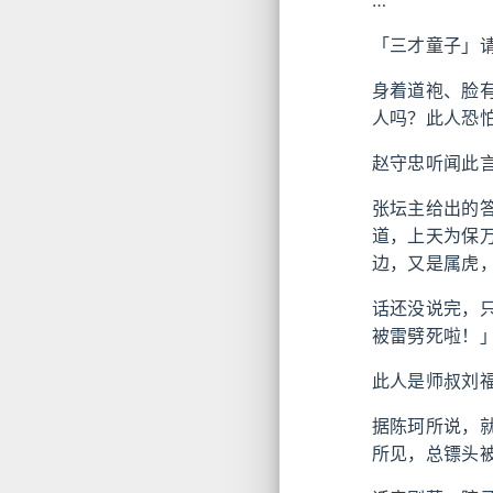
…
「三才童子」
身着道袍、脸
人吗？此人恐
赵守忠听闻此
张坛主给出的
道，上天为保
边，又是属虎
话还没说完，
被雷劈死啦！
此人是师叔刘
据陈珂所说，
所见，总镖头