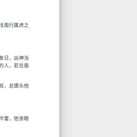
找南行属虎之
食日，凶神当
的人，若在南
啦，总镖头他
炸雷，他亲眼