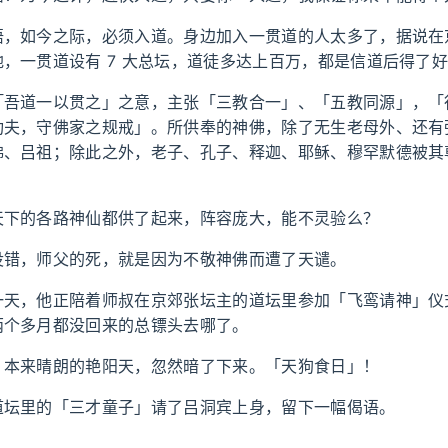
悟，如今之际，必须入道。身边加入一贯道的人太多了，据说在
，一贯道设有 7 大总坛，道徒多达上百万，都是信道后得了
「吾道一以贯之」之意，主张「三教合一」、「五教同源」，「
功夫，守佛家之规戒」。所供奉的神佛，除了无生老母外、还有
佛、吕祖；除此之外，老子、孔子、释迦、耶稣、穆罕默德被其
。
天下的各路神仙都供了起来，阵容庞大，能不灵验么？
没错，师父的死，就是因为不敬神佛而遭了天谴。
一天，他正陪着师叔在京郊张坛主的道坛里参加「飞鸾请神」仪
两个多月都没回来的总镖头去哪了。
，本来晴朗的艳阳天，忽然暗了下来。「天狗食日」！
道坛里的「三才童子」请了吕洞宾上身，留下一幅偈语。