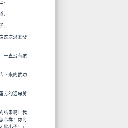
上。
道。
子。
信这次洪五爷
，一直没有孩
传下来的武功
莲芳的远房舅
的结果啊！我
怎么样？你可
大胖小子！」