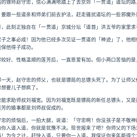
局的镖师赵守忠，信心满满地踏上了去京郊「一贯道」道坛的路
，要跟一些道亲和师弟们前去护法，赶走骚扰道坛的一些邪魔外
芳，此刻正独自在「一贯道」京城分坛「道首」洪五爷的家里求
求子之事必成！因为他已经多次见证一贯道的「神迹」了，他相
能保他得子成功。
容姣好、性格温顺的莲芳后，一直恩爱有加。但小两口苦恼的是
那一天，赵守忠的师父，也就是镖局的总镖头死了。为了让师父
忠想要儿子想疯了。
只能求助师叔刘福宽。因为刘福宽既是镖局的新任总镖头，又是
莲芳的婚事都是刘师叔促成的。
守忠的烦恼后，一拍大腿，说道：「守忠啊！你没孩子是不敬神
劝你入道入道，你就是犹豫不决。现世报来了吧？你师父的下场
路！为今之计，赶快入道，只要你一入道，我保证你来年能得个