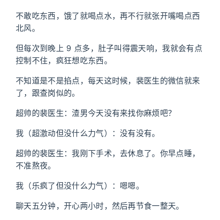
不敢吃东西，饿了就喝点水，再不行就张开嘴喝点西
北风。
但每次到晚上 9 点多，肚子叫得震天响，我就会有点
控制不住，疯狂想吃东西。
不知道是不是掐点，每天这时候，裴医生的微信就来
了，跟查岗似的。
超帅的裴医生：渣男今天没有来找你麻烦吧？
我（超激动但没什么力气）：没有没有。
超帅的裴医生：我刚下手术，去休息了。你早点睡，
不准熬夜。
我（乐疯了但没什么力气）：嗯嗯。
聊天五分钟，开心两小时，然后再节食一整天。