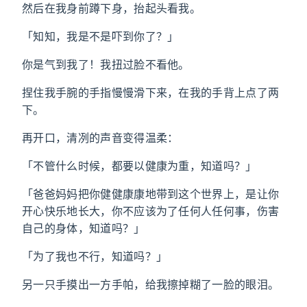
然后在我身前蹲下身，抬起头看我。
「知知，我是不是吓到你了？」
你是气到我了！我扭过脸不看他。
捏住我手腕的手指慢慢滑下来，在我的手背上点了两
下。
再开口，清冽的声音变得温柔：
「不管什么时候，都要以健康为重，知道吗？」
「爸爸妈妈把你健健康康地带到这个世界上，是让你
开心快乐地长大，你不应该为了任何人任何事，伤害
自己的身体，知道吗？」
「为了我也不行，知道吗？」
另一只手摸出一方手帕，给我擦掉糊了一脸的眼泪。