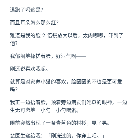
逃跑了吗这是？
而且耳朵怎么那么红？
难道是我的脸 2 倍镜放大以后，太肉嘟嘟，吓到了
他？
我郁闷地揉搓着脸，好泄气啊——
刚还说喜欢我呢。
就算是对家养小猫的喜欢，脸圆圆的不也是更可爱
吗？
我正一边捂着脸，顶着旁边病友们吃瓜的眼神，一边
生无可恋地一小勺一小勺喝粥。
眼前突然出现了一条青蓝色的衬衫，晃了晃。
裴医生递给我：「刚洗过的，你穿上吧。」