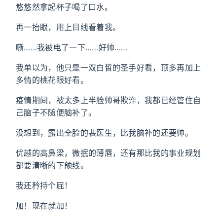
悠悠然拿起杯子喝了口水。
再一抬眼，用上目线看着我。
嘶……我被电了一下……好帅……
我单以为，他只是一双白皙的圣手好看，顶多再加上
多情的桃花眼好看。
疫情期间，被太多上半脸帅哥欺诈，我都已经管住自
己脑子不随便脑补了。
没想到，露出全脸的裴医生，比我脑补的还要帅。
优越的高鼻梁，微抿的薄唇，还有那比我的事业规划
都要清晰的下颌线。
我还矜持个屁！
加！现在就加！