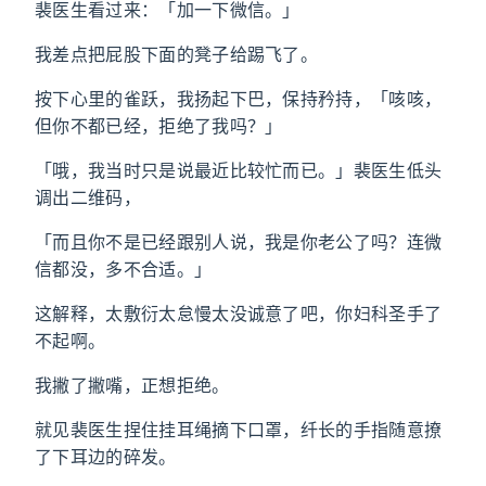
裴医生看过来：「加一下微信。」
我差点把屁股下面的凳子给踢飞了。
按下心里的雀跃，我扬起下巴，保持矜持，「咳咳，
但你不都已经，拒绝了我吗？」
「哦，我当时只是说最近比较忙而已。」裴医生低头
调出二维码，
「而且你不是已经跟别人说，我是你老公了吗？连微
信都没，多不合适。」
这解释，太敷衍太怠慢太没诚意了吧，你妇科圣手了
不起啊。
我撇了撇嘴，正想拒绝。
就见裴医生捏住挂耳绳摘下口罩，纤长的手指随意撩
了下耳边的碎发。