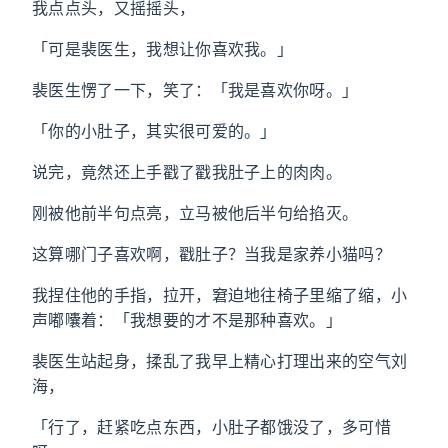
我点点头，又摇摇头，
「可是裴医生，我想让你喜欢我。」
裴医生愣了一下，笑了：「我是喜欢你呀。」
「你的小肚子，其实很可爱的。」
说完，竟然还上手戳了戳我肚子上的肉肉。
刚被他前半句点亮，立马被他后半句给掐灭。
这算哪门子喜欢啊，戳肚子？当我是家养小猫吗？
我捏住他的手指，拉开，窘迫地往椅子里缩了缩，小
声嘟囔着：「我想要的才不是那种喜欢。」
裴医生站起身，揉乱了我早上精心打理出来的空气刘
海，
「行了，赶紧吃点东西，小肚子都饿没了，多可惜