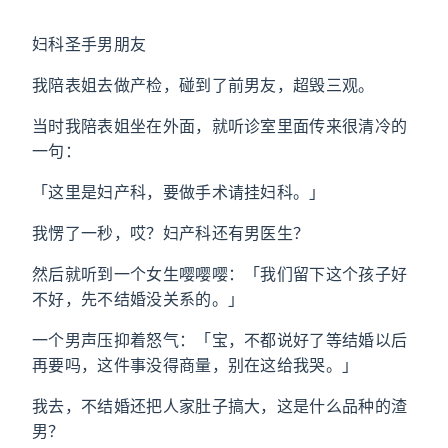
妇科圣手男朋友
我陪表姐去做产检，碰到了前男友，超毁三观。
当时我陪表姐坐在外面，就听诊室里面传来很清冷的
一句：
「这里是妇产科，要做手术请挂妇科。」
我愣了一秒，哎？妇产科还有男医生？
然后就听到一个女生嘤嘤嘤：「我们留下这个孩子好
不好，先不结婚没关系的。」
一个男声压抑着怒气：「宝，不都说好了等结婚以后
再要吗，这件事没得商量，别在这给我哭。」
我去，不结婚还把人家肚子搞大，这是什么品种的渣
男？