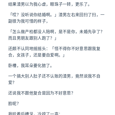
结果渣男以为我心虚，眼珠子一转，更乐了。
「哎？没听说你结婚啊。」渣男左右来回扫了扫，一
副很为我可惜的样子，
「怎么做产检都没人陪啊，是不是你，未婚先孕了？
而且男朋友跟别人跑了？」
还颇不认同地摇摇头：「怪不得你不好意思跟我复
合，女孩子，还是要自爱啊。」
卧槽，我耳朵要化脓了。
一个搞大别人肚子还不认账的渣男，竟然说我不自
爱？
还说我不跟他复合是因为不好意思？
脸呢？
我咬着后槽牙，冷哼了一声：