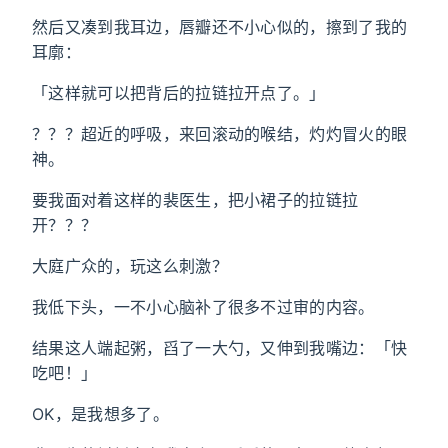
然后又凑到我耳边，唇瓣还不小心似的，擦到了我的
耳廓：
「这样就可以把背后的拉链拉开点了。」
？？？超近的呼吸，来回滚动的喉结，灼灼冒火的眼
神。
要我面对着这样的裴医生，把小裙子的拉链拉
开？？？
大庭广众的，玩这么刺激？
我低下头，一不小心脑补了很多不过审的内容。
结果这人端起粥，舀了一大勺，又伸到我嘴边：「快
吃吧！」
OK，是我想多了。