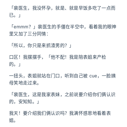
「裴医生，我没怀孕，就是、就是早饭多吃了一点而
已。」
「emmm？」裴医生的手僵在半空中，看着我的眼神
里又加了三分同情：
「所以，你只是来抓渣男的？」
口区！我摆摆手，「他不配！我是陪表姐来产检
的。」
一扭头，表姐就站在门口，听到自己被 cue，一脸姨
母笑地走过来。
「裴医生，这是我家表妹，之前说要介绍你们俩认识
的，安知知。」
我天！要介绍我们俩认识吗？我满怀感恩地看着表
姐。