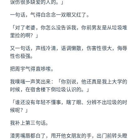
误伤很多缺爱的人的。」
一句话，气得白念念一双眼又红了。
「对了老婆，你怎么没告诉我，你前男友是从垃圾堆
里捡的啊？」
又一句话，声线冷清，语调懒散，伤害性很大，侮辱
性也极强。
把周宇气得直哆嗦。
我噗嗤一声笑出来：「你别说，他还真是我上大学的
时候，在宿舍楼下倒垃圾认识的。」
「谁还没有年轻不懂事，瞎了眼、分辨不出垃圾的时
候呢？」
我补上第三句话。
渣男嘴唇都白了，甩开他女朋友的手，出门前转头瞪