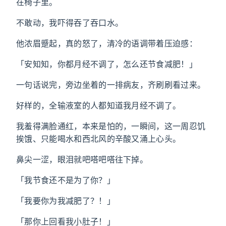
在椅子里。
不敢动，我吓得吞了吞口水。
他浓眉蹙起，真的怒了，清冷的语调带着压迫感：
「安知知，你都月经不调了，怎么还节食减肥！」
一句话说完，旁边坐着的一排病友，齐刷刷看过来。
好样的，全输液室的人都知道我月经不调了。
我羞得满脸通红，本来是怕的，一瞬间，这一周忍饥
挨饿、只能喝水和西北风的辛酸又涌上心头。
鼻尖一涩，眼泪就吧嗒吧嗒往下掉。
「我节食还不是为了你？」
「我要你为我减肥了？！」
「那你上回看我小肚子！」