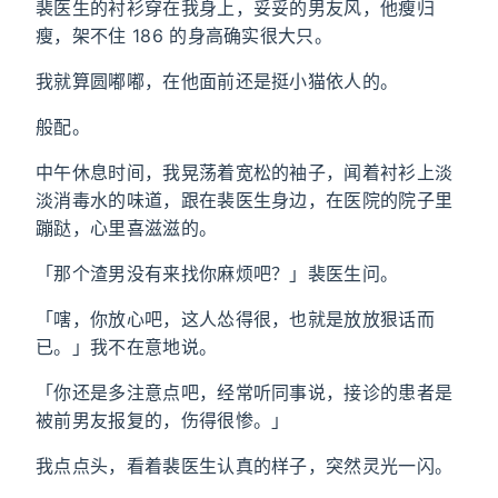
裴医生的衬衫穿在我身上，妥妥的男友风，他瘦归
瘦，架不住 186 的身高确实很大只。
我就算圆嘟嘟，在他面前还是挺小猫依人的。
般配。
中午休息时间，我晃荡着宽松的袖子，闻着衬衫上淡
淡消毒水的味道，跟在裴医生身边，在医院的院子里
蹦跶，心里喜滋滋的。
「那个渣男没有来找你麻烦吧？」裴医生问。
「嗐，你放心吧，这人怂得很，也就是放放狠话而
已。」我不在意地说。
「你还是多注意点吧，经常听同事说，接诊的患者是
被前男友报复的，伤得很惨。」
我点点头，看着裴医生认真的样子，突然灵光一闪。