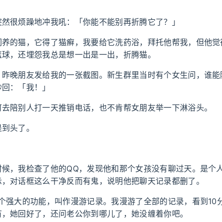
突然很烦躁地冲我吼：「你能不能别再折腾它了？」
们养的猫，它得了猫癣，我要给它洗药浴，拜托他帮我，但他觉
篮球，还埋怨我总是想一出是一出，折腾猫。
，昨晚朋友发给我的一张截图。新生群里当时有个女生问，谁能
秒回：「我！」
可去陪别人打一天推销电话，也不肯帮女朋友举一下淋浴头。
是到头了。
时候，我检查了他的QQ，发现他和那个女孩没有聊过天。是个
示，对话框这么干净反而有鬼，说明他把聊天记录都删了。
一个强大的功能，叫作漫游记录。我漫游了全部的记录，看到10
有，她回好了，还问老公你到哪儿了，她没缠着你吧。