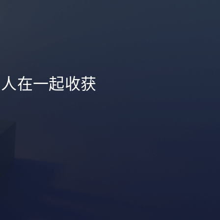
别人在一起收获