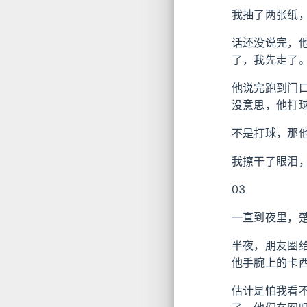
我抽了两张纸
话还没说完，
了，我先走了
他说完跑到门
没意思，他打
不是打球，那
我擦干了眼泪
03
一直到夜里，
半夜，朋友圈
他手腕上的卡
估计是怕我看