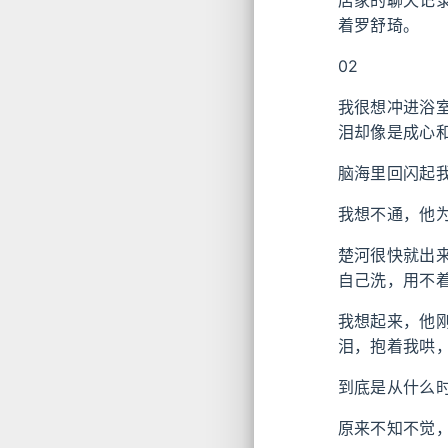
店家的聊天记
着罗舒琦。
02
我很想冲进浴
泪却像是成心
脑海里回闪起
我想不通，他
楚河很快就出
自己洗，用不
我想起来，他
泪，抱着我哄
到底是从什么
原来不知不觉