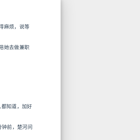
得麻烦，说等
陪她去做兼职
人都知道，加好
分钟前，楚河问