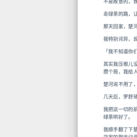
不是故意的，
走绿茶的路，
那天回家，楚
我特别诧异，
「我不知道你
其实我压根儿
攒个局，我给
楚河说不用了
几天后，罗舒
我把这一切的
绿茶哄好了。
我顺手翻了下