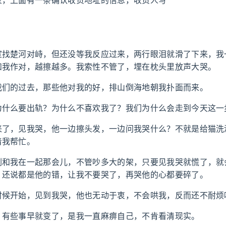
录，上面有一条确认收货地址的信息，收货人写
室找楚河对峙，但还没等我反应过来，两行眼泪就滑了下来，我
和我作对，越擦越多。我索性不管了，埋在枕头里放声大哭。
我们的过去，那些他对我的好，排山倒海地朝我扑面而来。
为什么要出轨？为什么不喜欢我了？我们为什么会走到今天这一
来了，见我哭，他一边擦头发，一边问我哭什么？不就是给猫洗
着我帮忙。
刚和我在一起那会儿，不管吵多大的架，只要见我哭就慌了，就
，还说都是他的错，让我不要哭了，再哭他的心都要碎了。
时候开始，见到我哭，他也无动于衷，不会哄我，反而还不耐烦
，有些事早就变了，是我一直麻痹自己，不肯看清现实。