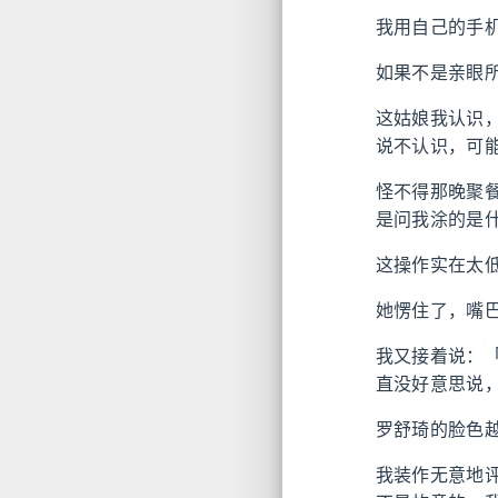
我用自己的手
如果不是亲眼
这姑娘我认识
说不认识，可
怪不得那晚聚
是问我涂的是
这操作实在太
她愣住了，嘴
我又接着说：
直没好意思说
罗舒琦的脸色
我装作无意地